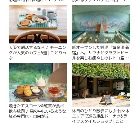
ンクリスティ」 | ことりっぷ
大阪で朝活するなら♪ モーニン
新オープンした銭湯「黄金湯 新
グが人気のカフェ5選 | ことりっ
宿」へ。サウナとクラフトビー
ぷ
ルを楽しむ癒やしのレトロ空間
| ことりっぷ
焼きたてスコーン&紅茶が食べ
休日のひとり散歩にも♪ 代々木
飲み放題♪ 森の中にいるような
エリアで巡る絶品ドーナツ&ラ
紅茶専門店・自由が丘
イフスタイルショップ | ことり
「YOTSUBA TEA」でのんびり
っぷ
時間 | ことりっぷ