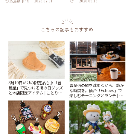
広島県
[PR]
2026.07.31
2026.05.15
こちらの記事もおすすめ
8月10日だけの限定品も♪「豊
青葉通の緑を眺めながら、静か
島屋」で見つける鳩の日グッズ
な時間を。仙台「Echoes」で
と本店限定アイテム | ことりっ
楽しむモーニングとランチ | こ
ぷ
とりっぷ