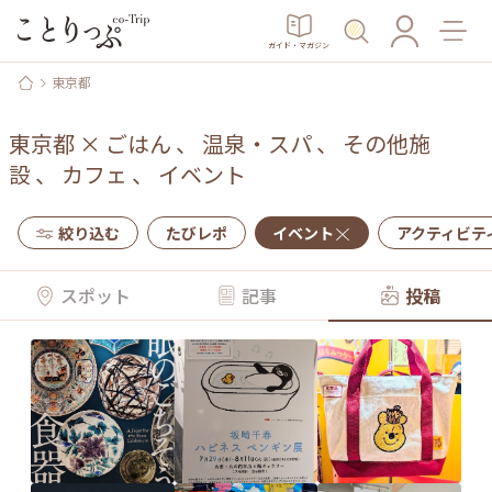
ガイド・マガジン
東京都
東京都
×
ごはん
、
温泉・スパ
、
その他施
設
、
カフェ
、
イベント
絞り込む
たびレポ
イベント
アクティビテ
スポット
記事
投稿