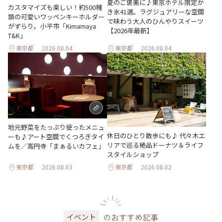
夏のご褒美に♪東京ホテル限定か
カスタマイズも楽しい！約500種
き氷41選。ラグジュアリーな空間
類の可愛いワッペンキーホルダー
で味わう大人のひんやりスイーツ
がずらり。小平市「Kimamaya
【2026年最新】
T&K」
東京都
2026.08.04
東京都
2026.08.04
地元野菜をたっぷり使ったメニュ
休日のひとり散歩にも♪ 代々木エ
ーも♪アート空間でくつろぎタイ
リアで巡る絶品ドーナツ＆ライフ
ムを／高円寺「まぁるいカフェ」
スタイルショップ
東京都
2026.08.03
東京都
2026.08.02
のおすすめ記事
イベント