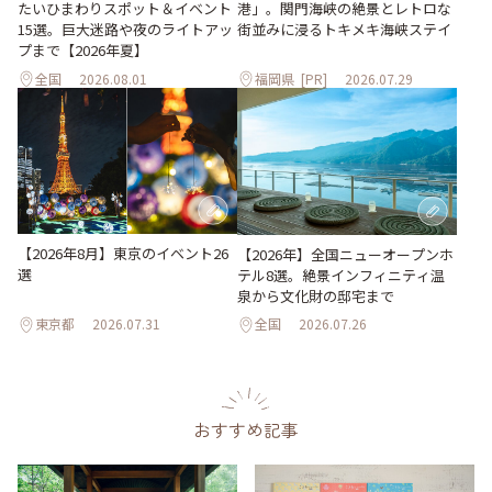
たいひまわりスポット＆イベント
港」。関門海峡の絶景とレトロな
15選。巨大迷路や夜のライトアッ
街並みに浸るトキメキ海峡ステイ
プまで【2026年夏】
全国
2026.08.01
福岡県
[PR]
2026.07.29
【2026年8月】東京のイベント26
【2026年】全国ニューオープンホ
選
テル8選。絶景インフィニティ温
泉から文化財の邸宅まで
東京都
2026.07.31
全国
2026.07.26
おすすめ記事