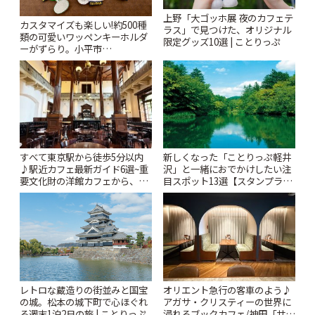
上野「大ゴッホ展 夜のカフェテ
カスタマイズも楽しい!約500種
ラス」で見つけた、オリジナル
類の可愛いワッペンキーホルダ
限定グッズ10選 | ことりっぷ
ーがずらり。小平市
「Kimamaya T&K」 | ことりっ
ぷ
すべて東京駅から徒歩5分以内
新しくなった「ことりっぷ軽井
♪駅近カフェ最新ガイド6選~重
沢」と一緒におでかけしたい注
要文化財の洋館カフェから、改
目スポット13選【スタンプラリ
札すぐのレトロ喫茶まで~ | こと
ー開催中】 | ことりっぷ
りっぷ
レトロな蔵造りの街並みと国宝
オリエント急行の客車のよう♪
の城。松本の城下町で心ほぐれ
アガサ・クリスティーの世界に
る週末1泊2日の旅 | ことりっぷ
浸れるブックカフェ/神田「サロ