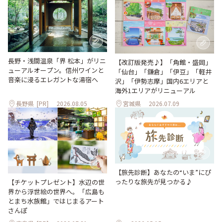
長野・浅間温泉「界 松本」がリニ
【改訂版発売♪】「角館・盛岡」
ューアルオープン。信州ワインと
「仙台」「鎌倉」「伊豆」「軽井
音楽に浸るエレガントな湯宿へ
沢」「伊勢志摩」国内6エリアと
海外1エリアがリニューアル
長野県
[PR]
2026.08.05
宮城県
2026.07.09
【旅先診断】あなたの“いま”にぴ
ったりな旅先が見つかる♪
【チケットプレゼント】水辺の世
界から浮世絵の世界へ。「広島も
とまち水族館」ではじまるアート
さんぽ