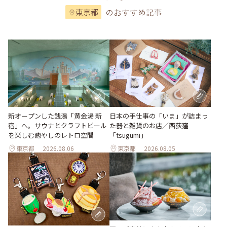
のおすすめ記事
東京都
新オープンした銭湯「黄金湯 新
日本の手仕事の「いま」が詰まっ
宿」へ。サウナとクラフトビール
た器と雑貨のお店／西荻窪
を楽しむ癒やしのレトロ空間
「tsugumi」
東京都
2026.08.06
東京都
2026.08.05