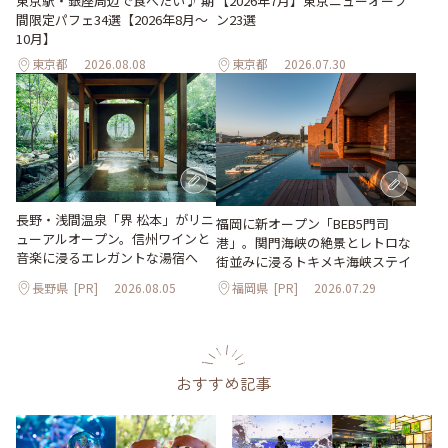
東京駅・銀座周辺で食べたい♪ 期
【2026年7月】東京ニューオープ
間限定パフェ34選【2026年8月～
ン23選
10月】
東京都
2026.08.08
東京都
2026.07.30
長野・浅間温泉「界 松本」がリニ
福岡に新オープン「BEB5門司
ューアルオープン。信州ワインと
港」。関門海峡の絶景とレトロな
音楽に浸るエレガントな湯宿へ
街並みに浸るトキメキ海峡ステイ
長野県
[PR]
2026.08.05
福岡県
[PR]
2026.07.29
おすすめ記事