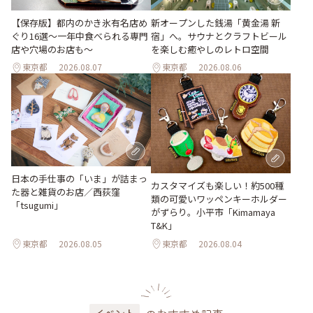
【保存版】都内のかき氷有名店め
新オープンした銭湯「黄金湯 新
ぐり16選～一年中食べられる専門
宿」へ。サウナとクラフトビール
店や穴場のお店も～
を楽しむ癒やしのレトロ空間
東京都
2026.08.07
東京都
2026.08.06
日本の手仕事の「いま」が詰まっ
カスタマイズも楽しい！約500種
た器と雑貨のお店／西荻窪
類の可愛いワッペンキーホルダー
「tsugumi」
がずらり。小平市「Kimamaya
T&K」
東京都
2026.08.05
東京都
2026.08.04