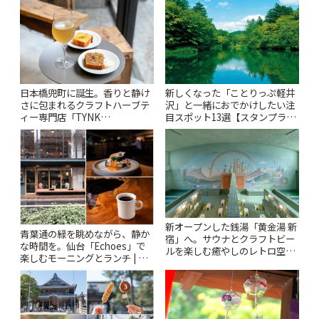
日本橋兜町に誕生。香りと静け
新しくなった「ことりっぷ軽井
さに包まれるクラフトハーブテ
沢」と一緒におでかけしたい注
ィー専門店「TYNK
目スポット13選【スタンプラリ
Kabutocho」 | ことりっぷ
ー開催中】 | ことりっぷ
新オープンした銭湯「黄金湯 新
青葉通の緑を眺めながら、静か
宿」へ。サウナとクラフトビー
な時間を。仙台「Echoes」で
ルを楽しむ癒やしのレトロ空間
楽しむモーニングとランチ | こ
| ことりっぷ
とりっぷ