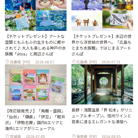
【チケットプレゼント】アートな
【チケットプレゼント】水辺の世
空間ともふもふの生きものに癒や
界から浮世絵の世界へ。「広島も
されて♪ 大人も楽しめる神戸の水
とまち水族館」ではじまるアート
族館「átoa」と周辺さんぽ
さんぽ
兵庫県
[PR]
2026.08.07
広島県
[PR]
2026.07.31
長野・浅間温泉「界 松本」がリニ
【改訂版発売♪】「角館・盛岡」
ューアルオープン。信州ワインと
「仙台」「鎌倉」「伊豆」「軽井
音楽に浸るエレガントな湯宿へ
沢」「伊勢志摩」国内6エリアと
海外1エリアがリニューアル
宮城県
2026.07.09
長野県
[PR]
2026.08.05