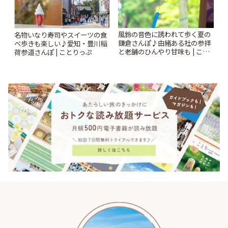
風鈴の音色に誘われて歩く夏の
名物いなり寿司やスイーツの食
鎌倉さんぽ♪由緒ある社の参拝
べ歩きも楽しい♪愛知・豊川稲
と老舗のひんやり甘味も | こと
荷参道さんぽ | ことりっぷ
りっぷ