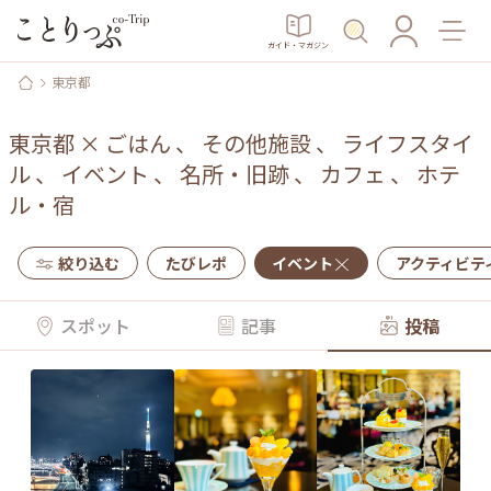
ガイド・マガジン
東京都
東京都
×
ごはん
、
その他施設
、
ライフスタイ
ル
、
イベント
、
名所・旧跡
、
カフェ
、
ホテ
ル・宿
絞り込む
たびレポ
イベント
アクティビテ
スポット
記事
投稿