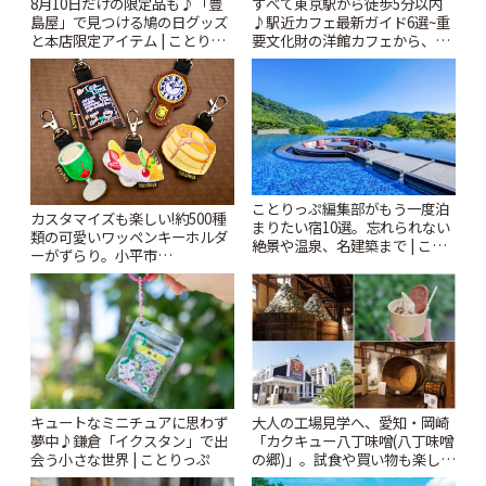
8月10日だけの限定品も♪「豊
すべて東京駅から徒歩5分以内
島屋」で見つける鳩の日グッズ
♪駅近カフェ最新ガイド6選~重
と本店限定アイテム | ことりっ
要文化財の洋館カフェから、改
ぷ
札すぐのレトロ喫茶まで~ | こと
りっぷ
ことりっぷ編集部がもう一度泊
カスタマイズも楽しい!約500種
まりたい宿10選。忘れられない
類の可愛いワッペンキーホルダ
絶景や温泉、名建築まで | こと
ーがずらり。小平市
りっぷ
「Kimamaya T&K」 | ことりっ
ぷ
キュートなミニチュアに思わず
大人の工場見学へ、愛知・岡崎
夢中♪鎌倉「イクスタン」で出
「カクキュー八丁味噌(八丁味噌
会う小さな世界 | ことりっぷ
の郷)」。試食や買い物も楽しみ
♪ | ことりっぷ