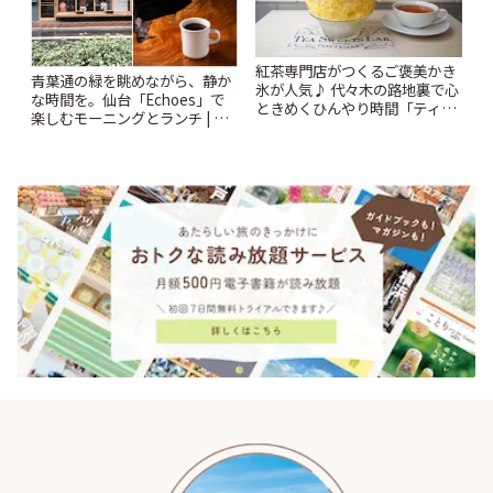
紅茶専門店がつくるご褒美かき
青葉通の緑を眺めながら、静か
氷が人気♪ 代々木の路地裏で心
な時間を。仙台「Echoes」で
ときめくひんやり時間「ティー
楽しむモーニングとランチ | こ
スイーツ ラボ コンテナート」 |
とりっぷ
ことりっぷ