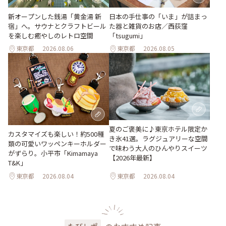
新オープンした銭湯「黄金湯 新
日本の手仕事の「いま」が詰まっ
宿」へ。サウナとクラフトビール
た器と雑貨のお店／西荻窪
を楽しむ癒やしのレトロ空間
「tsugumi」
東京都
2026.08.06
東京都
2026.08.05
夏のご褒美に♪東京ホテル限定か
カスタマイズも楽しい！約500種
き氷41選。ラグジュアリーな空間
類の可愛いワッペンキーホルダー
で味わう大人のひんやりスイーツ
がずらり。小平市「Kimamaya
【2026年最新】
T&K」
東京都
2026.08.04
東京都
2026.08.04