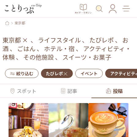
ガイド・マガジン
東京都
東京都
×
、
ライフスタイル
、
たびレポ
、
お
酒
、
ごはん
、
ホテル・宿
、
アクティビティ・
体験
、
その他施設
、
スイーツ・お菓子
絞り込む
たびレポ
イベント
アクティビテ
スポット
記事
投稿