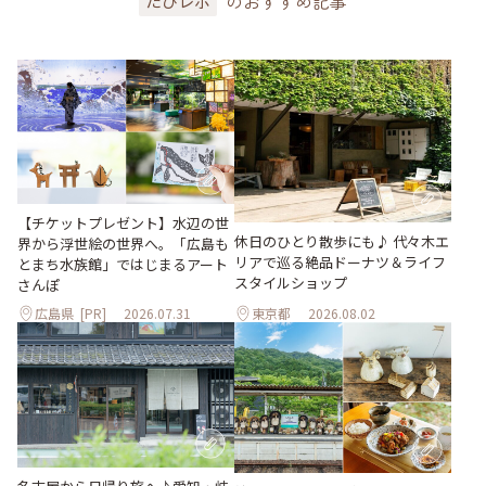
のおすすめ記事
たびレポ
【チケットプレゼント】水辺の世
休日のひとり散歩にも♪ 代々木エ
界から浮世絵の世界へ。「広島も
リアで巡る絶品ドーナツ＆ライフ
とまち水族館」ではじまるアート
スタイルショップ
さんぽ
広島県
[PR]
2026.07.31
東京都
2026.08.02