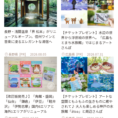
長野・浅間温泉「界 松本」がリニ
【チケットプレゼント】水辺の世
ューアルオープン。信州ワインと
界から浮世絵の世界へ。「広島も
音楽に浸るエレガントな湯宿へ
とまち水族館」ではじまるアート
さんぽ
長野県
[PR]
2026.08.05
広島県
[PR]
2026.07.31
【改訂版発売♪】「角館・盛岡」
【チケットプレゼント】アートな
「仙台」「鎌倉」「伊豆」「軽井
空間ともふもふの生きものに癒や
沢」「伊勢志摩」国内6エリアと
されて♪ 大人も楽しめる神戸の水
海外1エリアがリニューアル
族館「átoa」と周辺さんぽ