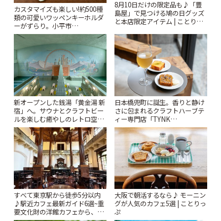
8月10日だけの限定品も♪「豊
カスタマイズも楽しい!約500種
島屋」で見つける鳩の日グッズ
類の可愛いワッペンキーホルダ
と本店限定アイテム | ことりっ
ーがずらり。小平市
ぷ
「Kimamaya T&K」 | ことりっ
ぷ
新オープンした銭湯「黄金湯 新
日本橋兜町に誕生。香りと静け
宿」へ。サウナとクラフトビー
さに包まれるクラフトハーブテ
ルを楽しむ癒やしのレトロ空間
ィー専門店「TYNK
| ことりっぷ
Kabutocho」 | ことりっぷ
すべて東京駅から徒歩5分以内
大阪で朝活するなら♪ モーニン
♪駅近カフェ最新ガイド6選~重
グが人気のカフェ5選 | ことりっ
要文化財の洋館カフェから、改
ぷ
札すぐのレトロ喫茶まで~ | こと