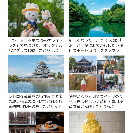
りっぷ
上野「大ゴッホ展 夜のカフェテ
新しくなった「ことりっぷ軽井
ラス」で見つけた、オリジナル
沢」と一緒におでかけしたい注
限定グッズ10選 | ことりっぷ
目スポット13選【スタンプラリ
ー開催中】 | ことりっぷ
レトロな蔵造りの街並みと国宝
名物いなり寿司やスイーツの食
の城。松本の城下町で心ほぐれ
べ歩きも楽しい♪愛知・豊川稲
る週末1泊2日の旅 | ことりっぷ
荷参道さんぽ | ことりっぷ