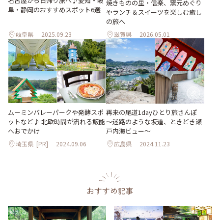
名古屋から日帰り旅へ♪愛知・岐
焼きものの里・信楽、窯元めぐり
阜・静岡のおすすめスポット6選
やランチ＆スイーツを楽しむ癒し
の旅へ
岐阜県
2025.09.23
滋賀県
2026.05.01
ムーミンバレーパークや発酵スポ
再来の尾道1dayひとり旅さんぽ
ットなど♪ 北欧時間が流れる飯能
～迷路のような坂道、ときどき瀬
へおでかけ
戸内海ビュー～
埼玉県
[PR]
2024.09.06
広島県
2024.11.23
おすすめ記事