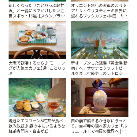
新しくなった「ことりっぷ軽井
オリエント急行の客車のよう♪
沢」と一緒におでかけしたい注
アガサ・クリスティーの世界に
目スポット13選【スタンプラリ
浸れるブックカフェ/神田「サロ
ー開催中】 | ことりっぷ
ンクリスティ」 | ことりっぷ
大阪で朝活するなら♪ モーニン
新オープンした銭湯「黄金湯 新
グが人気のカフェ5選 | ことりっ
宿」へ。サウナとクラフトビー
ぷ
ルを楽しむ癒やしのレトロ空間
| ことりっぷ
焼きたてスコーン&紅茶が食べ
目の前で燃えるかき氷にうっと
飲み放題♪ 森の中にいるような
り。吉祥寺の隠れ家カフェ「ル
紅茶専門店・自由が丘
ミエール」で物語の世界へ | こ
「YOTSUBA TEA」でのんびり
とりっぷ