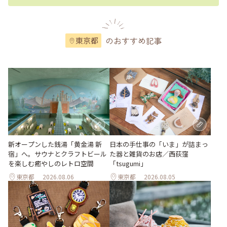
のおすすめ記事
東京都
新オープンした銭湯「黄金湯 新
日本の手仕事の「いま」が詰まっ
宿」へ。サウナとクラフトビール
た器と雑貨のお店／西荻窪
を楽しむ癒やしのレトロ空間
「tsugumi」
東京都
2026.08.06
東京都
2026.08.05