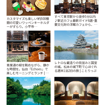
すべて東京駅から徒歩5分以内
カスタマイズも楽しい!約500種
♪駅近カフェ最新ガイド6選~重
類の可愛いワッペンキーホルダ
要文化財の洋館カフェから、改
ーがずらり。小平市
札すぐのレトロ喫茶まで~ | こと
「Kimamaya T&K」 | ことりっ
りっぷ
ぷ
レトロな蔵造りの街並みと国宝
青葉通の緑を眺めながら、静か
の城。松本の城下町で心ほぐれ
な時間を。仙台「Echoes」で
る週末1泊2日の旅 | ことりっぷ
楽しむモーニングとランチ | こ
とりっぷ