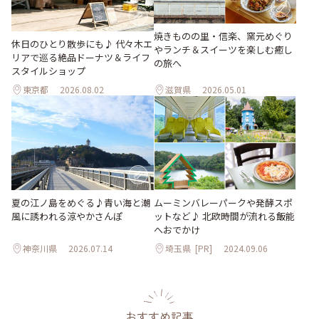
焼きものの里・信楽、窯元めぐり
休日のひとり散歩にも♪ 代々木エ
やランチ＆スイーツを楽しむ癒し
リアで巡る絶品ドーナツ＆ライフ
の旅へ
スタイルショップ
東京都
2026.08.02
滋賀県
2026.05.01
夏の江ノ島をめぐる♪青い海と潮
ムーミンバレーパークや発酵スポ
風に誘われる涼やかさんぽ
ットなど♪ 北欧時間が流れる飯能
へおでかけ
神奈川県
2026.07.14
埼玉県
[PR]
2024.09.06
おすすめ記事