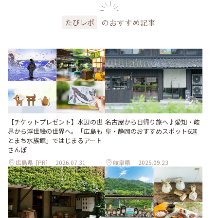
のおすすめ記事
たびレポ
【チケットプレゼント】水辺の世
名古屋から日帰り旅へ♪愛知・岐
界から浮世絵の世界へ。「広島も
阜・静岡のおすすめスポット6選
とまち水族館」ではじまるアート
さんぽ
広島県
[PR]
2026.07.31
岐阜県
2025.09.23