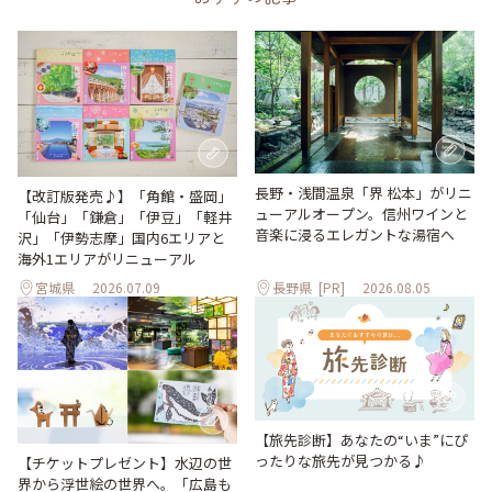
長野・浅間温泉「界 松本」がリニ
【改訂版発売♪】「角館・盛岡」
ューアルオープン。信州ワインと
「仙台」「鎌倉」「伊豆」「軽井
音楽に浸るエレガントな湯宿へ
沢」「伊勢志摩」国内6エリアと
海外1エリアがリニューアル
宮城県
2026.07.09
長野県
[PR]
2026.08.05
【旅先診断】あなたの“いま”にぴ
ったりな旅先が見つかる♪
【チケットプレゼント】水辺の世
界から浮世絵の世界へ。「広島も