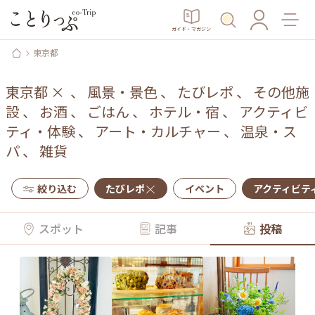
ガイド・マガジン
東京都
東京都
×
、
風景・景色
、
たびレポ
、
その他施
設
、
お酒
、
ごはん
、
ホテル・宿
、
アクティビ
ティ・体験
、
アート・カルチャー
、
温泉・ス
パ
、
雑貨
絞り込む
たびレポ
イベント
アクティビテ
スポット
記事
投稿