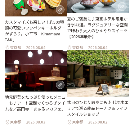
夏のご褒美に♪東京ホテル限定か
カスタマイズも楽しい！約500種
き氷41選。ラグジュアリーな空間
類の可愛いワッペンキーホルダー
で味わう大人のひんやりスイーツ
がずらり。小平市「Kimamaya
【2026年最新】
T&K」
東京都
2026.08.04
東京都
2026.08.04
地元野菜をたっぷり使ったメニュ
休日のひとり散歩にも♪ 代々木エ
ーも♪アート空間でくつろぎタイ
リアで巡る絶品ドーナツ＆ライフ
ムを／高円寺「まぁるいカフェ」
スタイルショップ
東京都
2026.08.03
東京都
2026.08.02