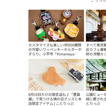
カスタマイズも楽しい!約500種類
すべて東京
の可愛いワッペンキーホルダーが
近カフェ最新
ずらり。小平市「Kimamaya
財の洋館カ
T&K」 | ことりっぷ
レトロ喫茶ま
8月10日だけの限定品も♪「豊島
公園ビュー
屋」で見つける鳩の日グッズと本
緑に癒される
店限定アイテム | ことりっぷ
とりっぷ