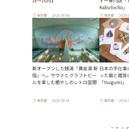
月～10月】
ィー専門店「T
Kabutocho」
東京都
2026.08.08
東京都
2026.
新オープンした銭湯「黄金湯 新
日本の手仕事
宿」へ。サウナとクラフトビー
った器と雑貨
ルを楽しむ癒やしのレトロ空間
「tsugumi」
東京都
2026.08.06
東京都
2026.
こちら