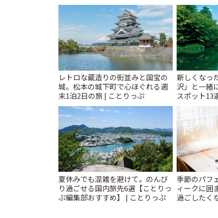
レトロな蔵造りの街並みと国宝の
新しくなっ
城。松本の城下町で心ほぐれる週
沢」と一緒
末1泊2日の旅 | ことりっぷ
スポット13
催中】 | こ
夏休みでも混雑を避けて。のんび
季節のパフ
り過ごせる国内旅先6選【ことりっ
ィークに囲
ぷ編集部おすすめ】 | ことりっぷ
過ごしたく
「annorum