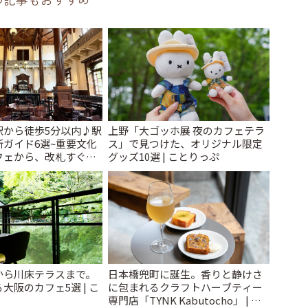
駅から徒歩5分以内♪駅
上野「大ゴッホ展 夜のカフェテラ
ガイド6選~重要文化
ス」で見つけた、オリジナル限定
フェから、改札すぐの
グッズ10選 | ことりっぷ
で~ | ことりっぷ
から川床テラスまで。
日本橋兜町に誕生。香りと静けさ
大阪のカフェ5選 | こ
に包まれるクラフトハーブティー
専門店「TYNK Kabutocho」 | こ