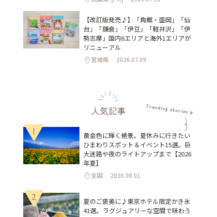
【改訂版発売♪】「角館・盛岡」「仙
台」「鎌倉」「伊豆」「軽井沢」「伊
勢志摩」国内6エリアと海外1エリアが
リニューアル
宮城県
2026.07.09
人気記事
1
黄金色に輝く絶景。夏休みに行きたい
ひまわりスポット＆イベント15選。巨
大迷路や夜のライトアップまで【2026
年夏】
全国
2026.08.01
2
夏のご褒美に♪東京ホテル限定かき氷
41選。ラグジュアリーな空間で味わう