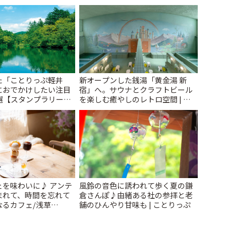
とりっぷ
た「ことりっぷ軽井
新オープンした銭湯「黄金湯 新
におでかけしたい注目
宿」へ。サウナとクラフトビール
選【スタンプラリー開
を楽しむ癒やしのレトロ空間 | こ
とりっぷ
とりっぷ
ェを味わいに♪ アンテ
風鈴の音色に誘われて歩く夏の鎌
まれて、時間を忘れて
倉さんぽ♪由緒ある社の参拝と老
なるカフェ/浅草
舗のひんやり甘味も | ことりっぷ
 cafe」 | ことりっぷ