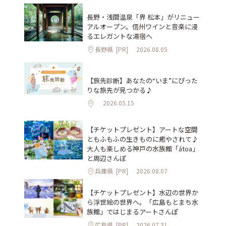
長野・浅間温泉「界 松本」がリニュー
アルオープン。信州ワインと音楽に浸
るエレガントな湯宿へ
長野県
[PR]
2026.08.05
【旅先診断】あなたの“いま”にぴった
りな旅先が見つかる♪
2026.05.15
【チケットプレゼント】アートな空間
ともふもふの生きものに癒やされて♪
大人も楽しめる神戸の水族館「átoa」
と周辺さんぽ
兵庫県
[PR]
2026.08.07
【チケットプレゼント】水辺の世界か
ら浮世絵の世界へ。「広島もとまち水
族館」ではじまるアートさんぽ
広島県
[PR]
2026.07.31