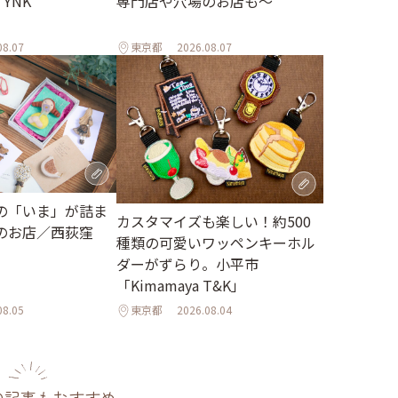
YNK
専門店や穴場のお店も～
08.07
東京都
2026.08.07
の「いま」が詰ま
カスタマイズも楽しい！約500
のお店／西荻窪
種類の可愛いワッペンキーホル
ダーがずらり。小平市
「Kimamaya T&K」
08.05
東京都
2026.08.04
の記事もおすすめ