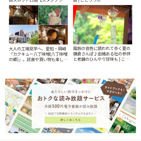
ー開催中】 | ことりっぷ
風鈴の音色に誘われて歩く夏の
大人の工場見学へ、愛知・岡崎
鎌倉さんぽ♪由緒ある社の参拝
「カクキュー八丁味噌(八丁味噌
と老舗のひんやり甘味も | こと
の郷)」。試食や買い物も楽しみ
りっぷ
♪ | ことりっぷ