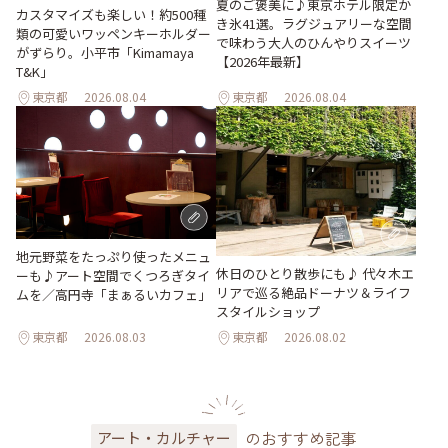
夏のご褒美に♪東京ホテル限定か
カスタマイズも楽しい！約500種
き氷41選。ラグジュアリーな空間
類の可愛いワッペンキーホルダー
で味わう大人のひんやりスイーツ
がずらり。小平市「Kimamaya
【2026年最新】
T&K」
東京都
2026.08.04
東京都
2026.08.04
地元野菜をたっぷり使ったメニュ
休日のひとり散歩にも♪ 代々木エ
ーも♪アート空間でくつろぎタイ
リアで巡る絶品ドーナツ＆ライフ
ムを／高円寺「まぁるいカフェ」
スタイルショップ
東京都
2026.08.03
東京都
2026.08.02
のおすすめ記事
アート・カルチャー