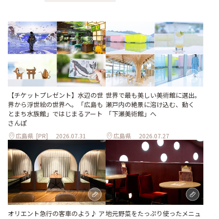
世界で最も美しい美術館に選出。
【チケットプレゼント】水辺の世
瀬戸内の絶景に溶け込む、動く
界から浮世絵の世界へ。「広島も
「下瀬美術館」へ
とまち水族館」ではじまるアート
さんぽ
広島県
[PR]
2026.07.31
広島県
2026.07.27
地元野菜をたっぷり使ったメニュ
オリエント急行の客車のよう♪ ア