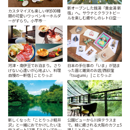
新オープンした銭湯「黄金湯 新
カスタマイズも楽しい!約500種
宿」へ。サウナとクラフトビー
類の可愛いワッペンキーホルダ
ルを楽しむ癒やしのレトロ空間
ーがずらり。小平市
| ことりっぷ
「Kimamaya T&K」 | ことりっ
ぷ
河津・南伊豆でお泊まり。さり
日本の手仕事の「いま」が詰ま
げない心遣いが心地よい、料理
った器と雑貨のお店/西荻窪
自慢の一軒宿 | ことりっぷ
「tsugumi」 | ことりっぷ
新しくなった「ことりっぷ軽井
公園ビューから川床テラスま
沢」と一緒におでかけしたい注
で。緑に癒される大阪のカフェ5
目スポット13選【スタンプラリ
選 | ことりっぷ