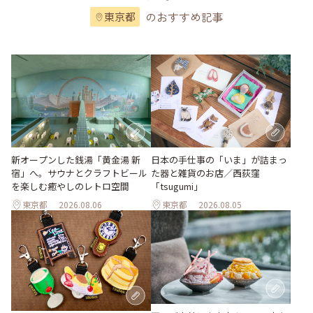
のおすすめ記事
東京都
新オープンした銭湯「黄金湯 新
日本の手仕事の「いま」が詰まっ
宿」へ。サウナとクラフトビール
た器と雑貨のお店／西荻窪
を楽しむ癒やしのレトロ空間
「tsugumi」
東京都
2026.08.06
東京都
2026.08.05