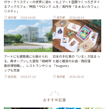
ーも♪アート空間でくつろぎタイ
ガサ・クリスティーの世界に浸れ
ムを／高円寺「まぁるいカフェ」
るブックカフェ／神田「サロンク
リスティ」
東京都
2026.04.08
東京都
2026.08.03
日本の手仕事の「いま」が詰まっ
アートにも建築美にも魅せられ
た器と雑貨のお店／西荻窪
る、再オープンした愛知「岡崎市
「tsugumi」
美術博物館」。レストランやショ
ップも充実
愛知県
2026.07.24
東京都
2026.08.05
おすすめ記事