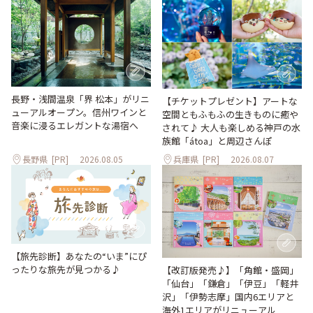
長野・浅間温泉「界 松本」がリニ
【チケットプレゼント】アートな
ューアルオープン。信州ワインと
空間ともふもふの生きものに癒や
音楽に浸るエレガントな湯宿へ
されて♪ 大人も楽しめる神戸の水
族館「átoa」と周辺さんぽ
長野県
[PR]
2026.08.05
兵庫県
[PR]
2026.08.07
【旅先診断】あなたの“いま”にぴ
ったりな旅先が見つかる♪
【改訂版発売♪】「角館・盛岡」
「仙台」「鎌倉」「伊豆」「軽井
沢」「伊勢志摩」国内6エリアと
海外1エリアがリニューアル