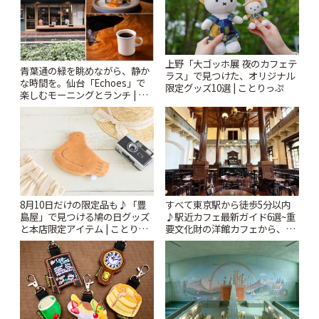
上野「大ゴッホ展 夜のカフェテ
青葉通の緑を眺めながら、静か
ラス」で見つけた、オリジナル
な時間を。仙台「Echoes」で
限定グッズ10選 | ことりっぷ
楽しむモーニングとランチ | こ
とりっぷ
8月10日だけの限定品も♪「豊
すべて東京駅から徒歩5分以内
島屋」で見つける鳩の日グッズ
♪駅近カフェ最新ガイド6選~重
と本店限定アイテム | ことりっ
要文化財の洋館カフェから、改
ぷ
札すぐのレトロ喫茶まで~ | こと
りっぷ