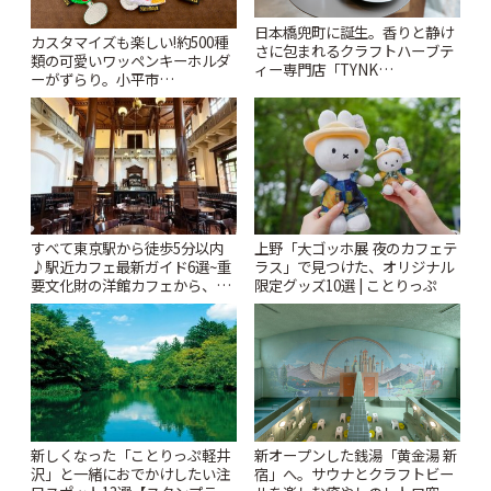
日本橋兜町に誕生。香りと静け
カスタマイズも楽しい!約500種
さに包まれるクラフトハーブテ
類の可愛いワッペンキーホルダ
ィー専門店「TYNK
ーがずらり。小平市
Kabutocho」 | ことりっぷ
「Kimamaya T&K」 | ことりっ
ぷ
すべて東京駅から徒歩5分以内
上野「大ゴッホ展 夜のカフェテ
♪駅近カフェ最新ガイド6選~重
ラス」で見つけた、オリジナル
要文化財の洋館カフェから、改
限定グッズ10選 | ことりっぷ
札すぐのレトロ喫茶まで~ | こと
りっぷ
新しくなった「ことりっぷ軽井
新オープンした銭湯「黄金湯 新
沢」と一緒におでかけしたい注
宿」へ。サウナとクラフトビー