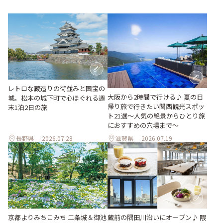
レトロな蔵造りの街並みと国宝の
大阪から2時間で行ける♪ 夏の日
城。松本の城下町で心ほぐれる週
帰り旅で行きたい関西観光スポッ
末1泊2日の旅
ト21選～人気の絶景からひとり旅
におすすめの穴場まで～
長野県
2026.07.28
滋賀県
2026.07.19
京都よりみちこみち 二条城＆御池
蔵前の隅田川沿いにオープン♪ 隈