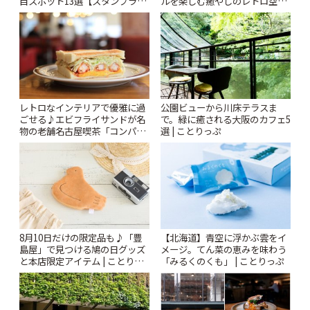
目スポット13選【スタンプラリ
ルを楽しむ癒やしのレトロ空間
ー開催中】 | ことりっぷ
| ことりっぷ
レトロなインテリアで優雅に過
公園ビューから川床テラスま
ごせる♪エビフライサンドが名
で。緑に癒される大阪のカフェ5
物の老舗名古屋喫茶「コンパル
選 | ことりっぷ
御器所店」 | ことりっぷ
8月10日だけの限定品も♪「豊
【北海道】青空に浮かぶ雲をイ
島屋」で見つける鳩の日グッズ
メージ。てん菜の恵みを味わう
と本店限定アイテム | ことりっ
「みるくのくも」 | ことりっぷ
ぷ