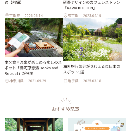
通【前編】
研吾デザインのカフェレストラン
「KAWA KITCHEN」
京都府
2026.06.14
東京都
2023.04.19
本×食×温泉が楽しめる癒しのス
海外旅行気分が味わえる東日本の
ポット「湯河原惣湯 Books and
スポット9選
Retreat」が登場
神奈川県
2021.09.29
岩手県
2025.03.18
おすすめ記事