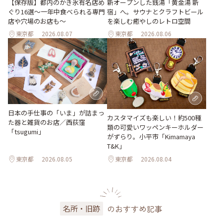
【保存版】都内のかき氷有名店め
新オープンした銭湯「黄金湯 新
ぐり16選～一年中食べられる専門
宿」へ。サウナとクラフトビール
店や穴場のお店も～
を楽しむ癒やしのレトロ空間
東京都
2026.08.07
東京都
2026.08.06
日本の手仕事の「いま」が詰まっ
カスタマイズも楽しい！約500種
た器と雑貨のお店／西荻窪
類の可愛いワッペンキーホルダー
「tsugumi」
がずらり。小平市「Kimamaya
T&K」
東京都
2026.08.05
東京都
2026.08.04
のおすすめ記事
名所・旧跡