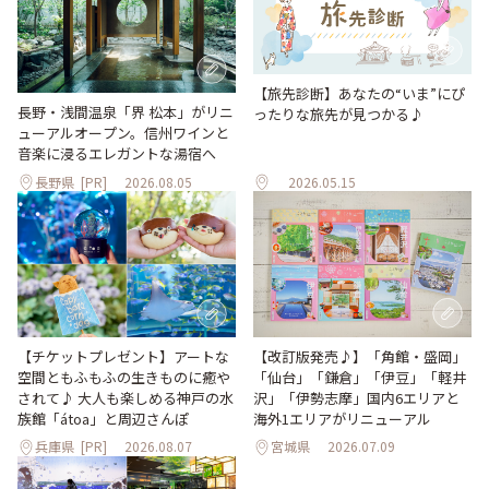
【旅先診断】あなたの“いま”にぴ
長野・浅間温泉「界 松本」がリニ
ったりな旅先が見つかる♪
ューアルオープン。信州ワインと
音楽に浸るエレガントな湯宿へ
長野県
[PR]
2026.08.05
2026.05.15
【改訂版発売♪】「角館・盛岡」
【チケットプレゼント】アートな
「仙台」「鎌倉」「伊豆」「軽井
空間ともふもふの生きものに癒や
沢」「伊勢志摩」国内6エリアと
されて♪ 大人も楽しめる神戸の水
海外1エリアがリニューアル
族館「átoa」と周辺さんぽ
兵庫県
[PR]
2026.08.07
宮城県
2026.07.09