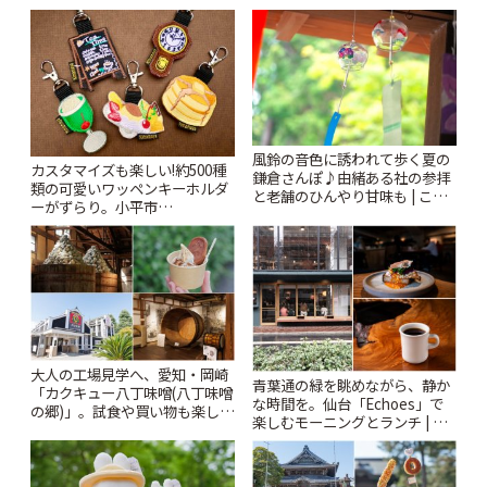
ー開催中】 | ことりっぷ
Kabutocho」 | ことりっぷ
風鈴の音色に誘われて歩く夏の
カスタマイズも楽しい!約500種
鎌倉さんぽ♪由緒ある社の参拝
類の可愛いワッペンキーホルダ
と老舗のひんやり甘味も | こと
ーがずらり。小平市
りっぷ
「Kimamaya T&K」 | ことりっ
ぷ
大人の工場見学へ、愛知・岡崎
青葉通の緑を眺めながら、静か
「カクキュー八丁味噌(八丁味噌
な時間を。仙台「Echoes」で
の郷)」。試食や買い物も楽しみ
楽しむモーニングとランチ | こ
♪ | ことりっぷ
とりっぷ