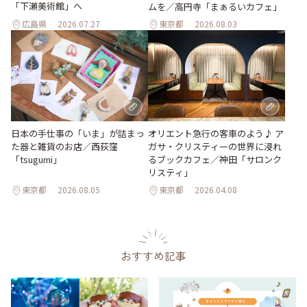
「下瀬美術館」へ
ムを／高円寺「まぁるいカフェ」
広島県
2026.07.27
東京都
2026.08.03
日本の手仕事の「いま」が詰まっ
オリエント急行の客車のよう♪ ア
た器と雑貨のお店／西荻窪
ガサ・クリスティーの世界に浸れ
「tsugumi」
るブックカフェ／神田「サロンク
リスティ」
東京都
2026.08.05
東京都
2026.04.08
おすすめ記事