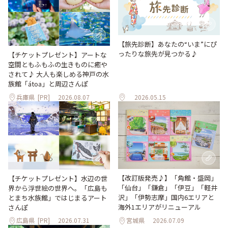
【旅先診断】あなたの“いま”にぴ
ったりな旅先が見つかる♪
【チケットプレゼント】アートな
空間ともふもふの生きものに癒や
されて♪ 大人も楽しめる神戸の水
族館「átoa」と周辺さんぽ
兵庫県
[PR]
2026.08.07
2026.05.15
【改訂版発売♪】「角館・盛岡」
【チケットプレゼント】水辺の世
「仙台」「鎌倉」「伊豆」「軽井
界から浮世絵の世界へ。「広島も
沢」「伊勢志摩」国内6エリアと
とまち水族館」ではじまるアート
海外1エリアがリニューアル
さんぽ
広島県
[PR]
2026.07.31
宮城県
2026.07.09