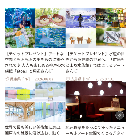
【チケットプレゼント】アートな
【チケットプレゼント】水辺の世
空間ともふもふの生きものに癒や
界から浮世絵の世界へ。「広島も
されて♪ 大人も楽しめる神戸の水
とまち水族館」ではじまるアート
族館「átoa」と周辺さんぽ
さんぽ
兵庫県
[PR]
2026.08.07
広島県
[PR]
2026.07.31
世界で最も美しい美術館に選出。
地元野菜をたっぷり使ったメニュ
瀬戸内の絶景に溶け込む、動く
ーも♪アート空間でくつろぎタイ