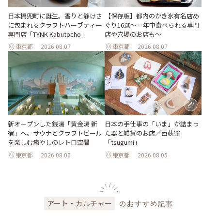
日本橋兜町に誕生。香りと静けさ
【保存版】都内のかき氷有名店め
に包まれるクラフトハーブティー
ぐり16選～一年中食べられる専門
専門店「TYNK Kabutocho」
店や穴場のお店も～
東京都
2026.08.07
東京都
2026.08.07
新オープンした銭湯「黄金湯 新
日本の手仕事の「いま」が詰まっ
宿」へ。サウナとクラフトビール
た器と雑貨のお店／西荻窪
を楽しむ癒やしのレトロ空間
「tsugumi」
東京都
2026.08.06
東京都
2026.08.05
のおすすめ記事
アート・カルチャー