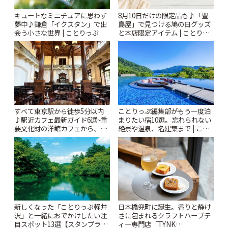
キュートなミニチュアに思わず
8月10日だけの限定品も♪「豊
夢中♪鎌倉「イクスタン」で出
島屋」で見つける鳩の日グッズ
会う小さな世界 | ことりっぷ
と本店限定アイテム | ことりっ
ぷ
すべて東京駅から徒歩5分以内
ことりっぷ編集部がもう一度泊
♪駅近カフェ最新ガイド6選~重
まりたい宿10選。忘れられない
要文化財の洋館カフェから、改
絶景や温泉、名建築まで | こと
札すぐのレトロ喫茶まで~ | こと
りっぷ
りっぷ
新しくなった「ことりっぷ軽井
日本橋兜町に誕生。香りと静け
沢」と一緒におでかけしたい注
さに包まれるクラフトハーブテ
目スポット13選【スタンプラリ
ィー専門店「TYNK