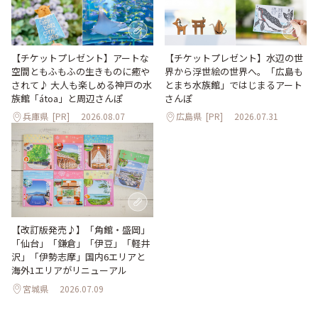
【チケットプレゼント】アートな
【チケットプレゼント】水辺の世
空間ともふもふの生きものに癒や
界から浮世絵の世界へ。「広島も
されて♪ 大人も楽しめる神戸の水
とまち水族館」ではじまるアート
族館「átoa」と周辺さんぽ
さんぽ
兵庫県
[PR]
2026.08.07
広島県
[PR]
2026.07.31
【改訂版発売♪】「角館・盛岡」
「仙台」「鎌倉」「伊豆」「軽井
沢」「伊勢志摩」国内6エリアと
海外1エリアがリニューアル
宮城県
2026.07.09