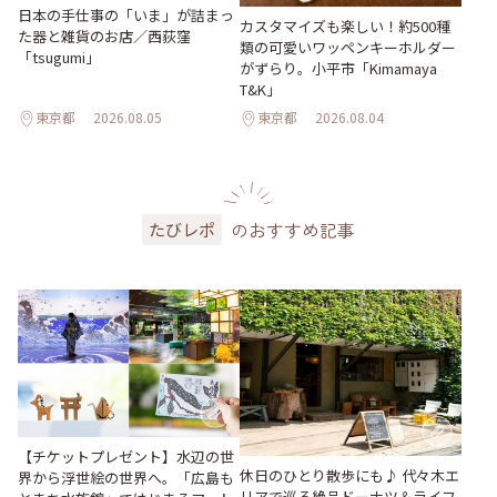
日本の手仕事の「いま」が詰まっ
カスタマイズも楽しい！約500種
た器と雑貨のお店／西荻窪
類の可愛いワッペンキーホルダー
「tsugumi」
がずらり。小平市「Kimamaya
T&K」
東京都
2026.08.05
東京都
2026.08.04
のおすすめ記事
たびレポ
【チケットプレゼント】水辺の世
休日のひとり散歩にも♪ 代々木エ
界から浮世絵の世界へ。「広島も
リアで巡る絶品ドーナツ＆ライフ