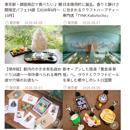
東京駅・銀座周辺で食べたい♪ 期
日本橋兜町に誕生。香りと静けさ
間限定パフェ34選【2026年8月～
に包まれるクラフトハーブティー
10月】
専門店「TYNK Kabutocho」
東京都
2026.08.08
東京都
2026.08.07
【保存版】都内のかき氷有名店め
新オープンした銭湯「黄金湯 新
ぐり16選～一年中食べられる専門
宿」へ。サウナとクラフトビール
店や穴場のお店も～
を楽しむ癒やしのレトロ空間
東京都
2026.08.07
東京都
2026.08.06