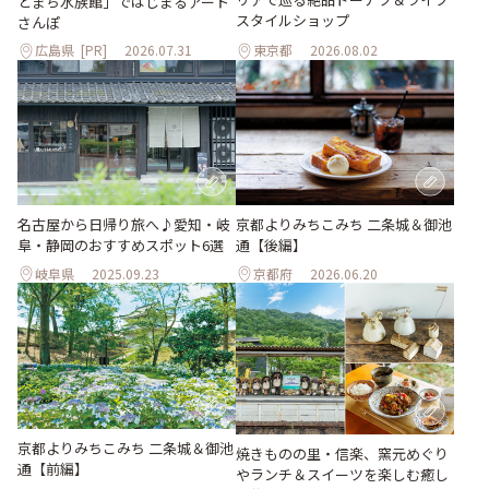
とまち水族館」ではじまるアート
スタイルショップ
さんぽ
広島県
[PR]
2026.07.31
東京都
2026.08.02
名古屋から日帰り旅へ♪愛知・岐
京都よりみちこみち 二条城＆御池
阜・静岡のおすすめスポット6選
通【後編】
岐阜県
2025.09.23
京都府
2026.06.20
京都よりみちこみち 二条城＆御池
焼きものの里・信楽、窯元めぐり
通【前編】
やランチ＆スイーツを楽しむ癒し