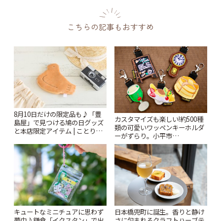
こちらの記事もおすすめ
8月10日だけの限定品も♪「豊
カスタマイズも楽しい!約500種
島屋」で見つける鳩の日グッズ
類の可愛いワッペンキーホルダ
と本店限定アイテム | ことりっ
ーがずらり。小平市
ぷ
「Kimamaya T&K」 | ことりっ
ぷ
キュートなミニチュアに思わず
日本橋兜町に誕生。香りと静け
夢中♪鎌倉「イクスタン」で出
さに包まれるクラフトハーブテ