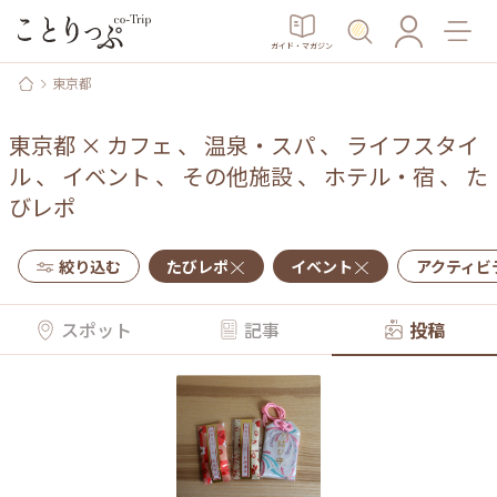
ガイド・マガジン
東京都
東京都
×
カフェ
、
温泉・スパ
、
ライフスタイ
ル
、
イベント
、
その他施設
、
ホテル・宿
、
た
びレポ
絞り込む
たびレポ
イベント
アクティビ
スポット
記事
投稿