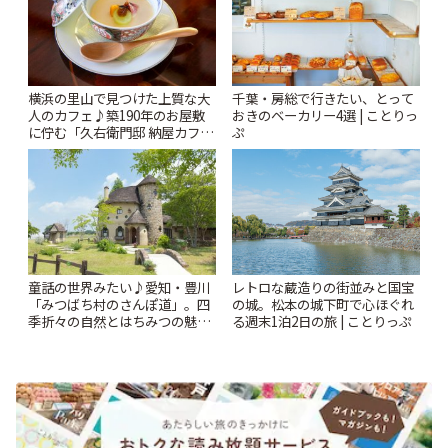
横浜の里山で見つけた上質な大
千葉・房総で行きたい、とって
人のカフェ♪築190年のお屋敷
おきのベーカリー4選 | ことりっ
に佇む「久右衛門邸 納屋カフ
ぷ
ェ」 | ことりっぷ
童話の世界みたい♪愛知・豊川
レトロな蔵造りの街並みと国宝
「みつばち村のさんぽ道」。四
の城。松本の城下町で心ほぐれ
季折々の自然とはちみつの魅力
る週末1泊2日の旅 | ことりっぷ
に癒されて | ことりっぷ