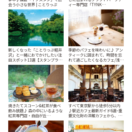
会う小さな世界 | ことりっぷ
ィー専門店「TYNK
Kabutocho」 | ことりっぷ
新しくなった「ことりっぷ軽井
季節のパフェを味わいに♪ アン
沢」と一緒におでかけしたい注
ティークに囲まれて、時間を忘
目スポット13選【スタンプラリ
れて過ごしたくなるカフェ/浅草
ー開催中】 | ことりっぷ
「annorum cafe」 | ことりっぷ
焼きたてスコーン&紅茶が食べ
すべて東京駅から徒歩5分以内
飲み放題♪ 森の中にいるような
♪駅近カフェ最新ガイド6選~重
紅茶専門店・自由が丘
要文化財の洋館カフェから、改
「YOTSUBA TEA」でのんびり
札すぐのレトロ喫茶まで~ | こと
時間 | ことりっぷ
りっぷ