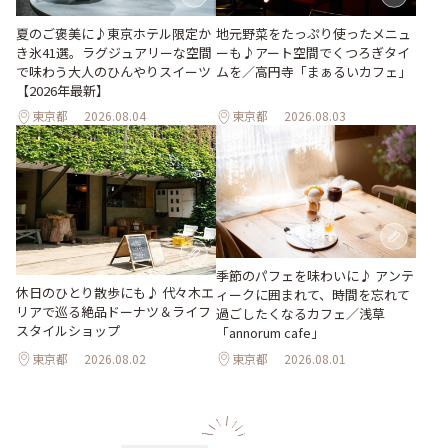
地元野菜をたっぷり使ったメニュ
夏のご褒美に♪東京ホテル限定か
ーも♪アート空間でくつろぎタイ
き氷41選。ラグジュアリーな空間
ムを／高円寺「まぁるいカフェ」
で味わう大人のひんやりスイーツ
【2026年最新】
東京都
2026.08.04
東京都
2026.08.03
季節のパフェを味わいに♪ アンテ
休日のひとり散歩にも♪ 代々木エ
ィークに囲まれて、時間を忘れて
リアで巡る絶品ドーナツ＆ライフ
過ごしたくなるカフェ／浅草
スタイルショップ
「annorum cafe」
東京都
2026.08.02
東京都
2026.08.01