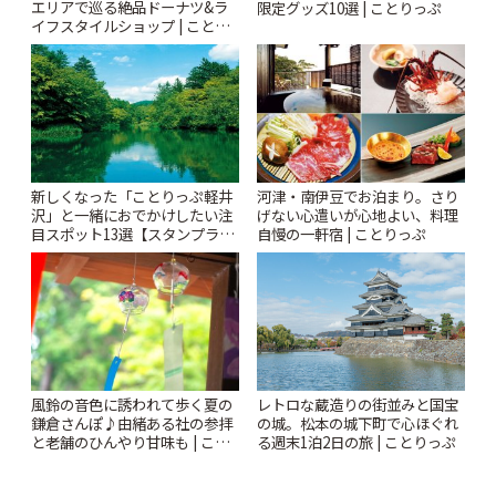
エリアで巡る絶品ドーナツ&ラ
限定グッズ10選 | ことりっぷ
イフスタイルショップ | ことり
っぷ
新しくなった「ことりっぷ軽井
河津・南伊豆でお泊まり。さり
沢」と一緒におでかけしたい注
げない心遣いが心地よい、料理
目スポット13選【スタンプラリ
自慢の一軒宿 | ことりっぷ
ー開催中】 | ことりっぷ
風鈴の音色に誘われて歩く夏の
レトロな蔵造りの街並みと国宝
鎌倉さんぽ♪由緒ある社の参拝
の城。松本の城下町で心ほぐれ
と老舗のひんやり甘味も | こと
る週末1泊2日の旅 | ことりっぷ
りっぷ