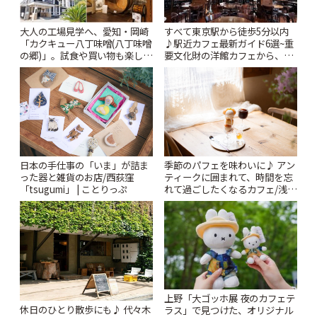
大人の工場見学へ、愛知・岡崎
すべて東京駅から徒歩5分以内
「カクキュー八丁味噌(八丁味噌
♪駅近カフェ最新ガイド6選~重
の郷)」。試食や買い物も楽しみ
要文化財の洋館カフェから、改
♪ | ことりっぷ
札すぐのレトロ喫茶まで~ | こと
りっぷ
日本の手仕事の「いま」が詰ま
季節のパフェを味わいに♪ アン
った器と雑貨のお店/西荻窪
ティークに囲まれて、時間を忘
「tsugumi」 | ことりっぷ
れて過ごしたくなるカフェ/浅草
「annorum cafe」 | ことりっぷ
上野「大ゴッホ展 夜のカフェテ
休日のひとり散歩にも♪ 代々木
ラス」で見つけた、オリジナル