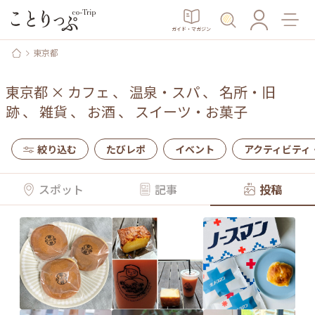
ガイド・マガジン
東京都
東京都
×
カフェ
、
温泉・スパ
、
名所・旧
跡
、
雑貨
、
お酒
、
スイーツ・お菓子
絞り込む
たびレポ
イベント
アクティビティ
スポット
記事
投稿