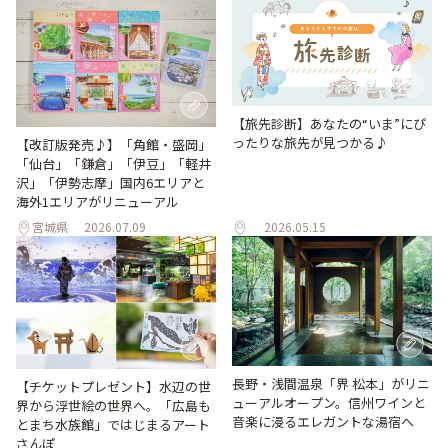
【旅先診断】あなたの“いま”にぴ
ったりな旅先が見つかる♪
【改訂版発売♪】「角館・盛岡」
「仙台」「鎌倉」「伊豆」「軽井
沢」「伊勢志摩」国内6エリアと
海外1エリアがリニューアル
宮城県
2026.07.09
2026.05.15
長野・浅間温泉「界 松本」がリニ
【チケットプレゼント】水辺の世
ューアルオープン。信州ワインと
界から浮世絵の世界へ。「広島も
音楽に浸るエレガントな湯宿へ
とまち水族館」ではじまるアート
さんぽ