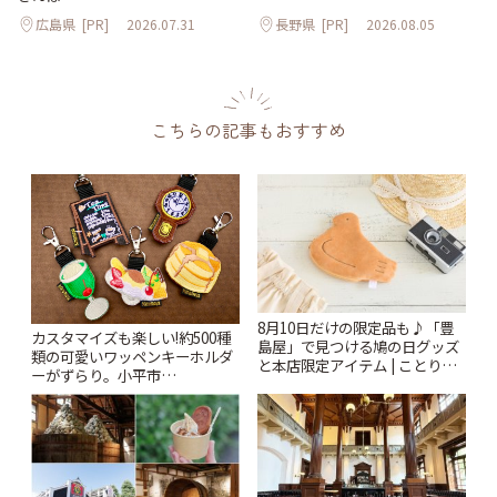
広島県
[PR]
2026.07.31
長野県
[PR]
2026.08.05
こちらの記事もおすすめ
8月10日だけの限定品も♪「豊
カスタマイズも楽しい!約500種
島屋」で見つける鳩の日グッズ
類の可愛いワッペンキーホルダ
と本店限定アイテム | ことりっ
ーがずらり。小平市
ぷ
「Kimamaya T&K」 | ことりっ
ぷ