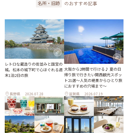
のおすすめ記事
名所・旧跡
レトロな蔵造りの街並みと国宝の
大阪から2時間で行ける♪ 夏の日
城。松本の城下町で心ほぐれる週
帰り旅で行きたい関西観光スポッ
末1泊2日の旅
ト21選～人気の絶景からひとり旅
におすすめの穴場まで～
長野県
2026.07.28
滋賀県
2026.07.19