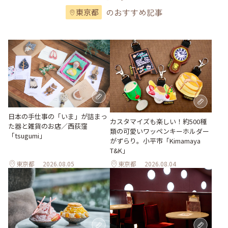
のおすすめ記事
東京都
日本の手仕事の「いま」が詰まっ
カスタマイズも楽しい！約500種
た器と雑貨のお店／西荻窪
類の可愛いワッペンキーホルダー
「tsugumi」
がずらり。小平市「Kimamaya
T&K」
東京都
2026.08.05
東京都
2026.08.04