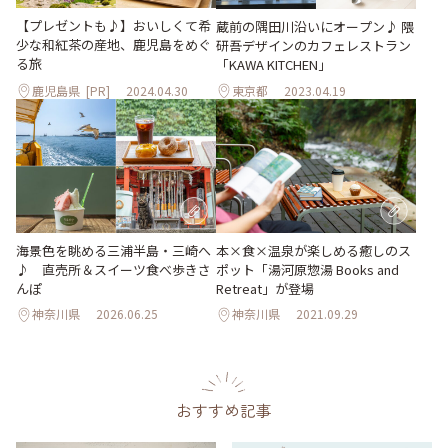
【プレゼントも♪】おいしくて希
蔵前の隅田川沿いにオープン♪ 隈
少な和紅茶の産地、鹿児島をめぐ
研吾デザインのカフェレストラン
る旅
「KAWA KITCHEN」
鹿児島県
[PR]
2024.04.30
東京都
2023.04.19
海景色を眺める三浦半島・三崎へ
本×食×温泉が楽しめる癒しのス
♪ 直売所＆スイーツ食べ歩きさ
ポット「湯河原惣湯 Books and
んぽ
Retreat」が登場
神奈川県
2026.06.25
神奈川県
2021.09.29
おすすめ記事