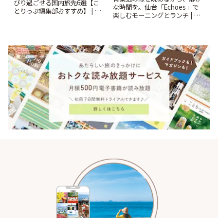
びり過ごせる国内旅先6選【こ
な時間を。仙台「Echoes」で
とりっぷ編集部おすすめ】 | こ
楽しむモーニングとランチ | こ
とりっぷ
とりっぷ