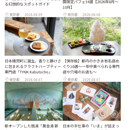
間限定パフェ34選【2026年8月～
る幻想的なスポットガイド
10月】
東京都
2026.08.09
東京都
2026.08.08
日本橋兜町に誕生。香りと静けさ
【保存版】都内のかき氷有名店め
に包まれるクラフトハーブティー
ぐり16選～一年中食べられる専門
専門店「TYNK Kabutocho」
店や穴場のお店も～
東京都
2026.08.07
東京都
2026.08.07
新オープンした銭湯「黄金湯 新
日本の手仕事の「いま」が詰まっ