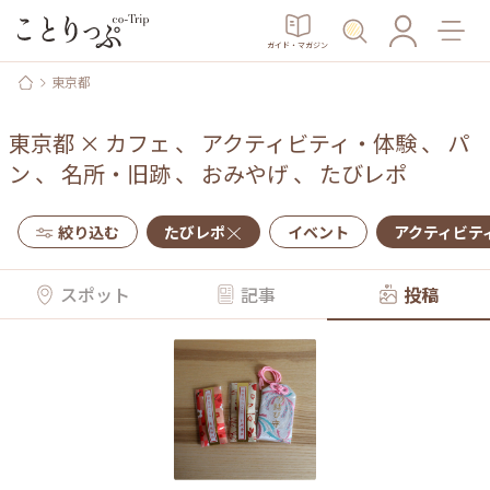
ガイド・マガジン
東京都
東京都
×
カフェ
、
アクティビティ・体験
、
パ
ン
、
名所・旧跡
、
おみやげ
、
たびレポ
絞り込む
たびレポ
イベント
アクティビテ
スポット
記事
投稿