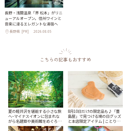
長野・浅間温泉「界 松本」がリニ
ューアルオープン。信州ワインと
音楽に浸るエレガントな湯宿へ
長野県
[PR]
2026.08.05
こちらの記事もおすすめ
夏の軽井沢を堪能する小さな旅
8月10日だけの限定品も♪「豊
へ~マイナスイオンに包まれな
島屋」で見つける鳩の日グッズ
がら名建築や美術館をめぐろう
と本店限定アイテム | ことりっ
~ | ことりっぷ
ぷ