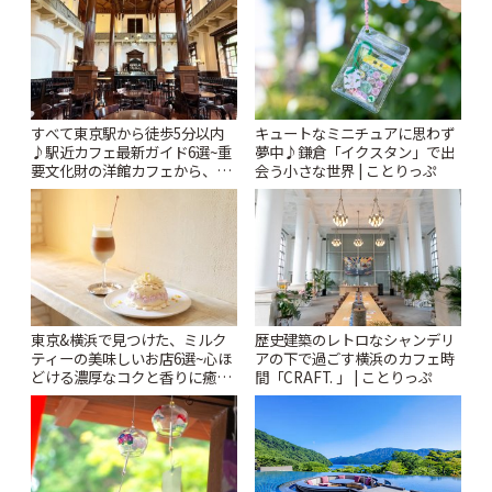
すべて東京駅から徒歩5分以内
キュートなミニチュアに思わず
♪駅近カフェ最新ガイド6選~重
夢中♪鎌倉「イクスタン」で出
要文化財の洋館カフェから、改
会う小さな世界 | ことりっぷ
札すぐのレトロ喫茶まで~ | こと
りっぷ
東京&横浜で見つけた、ミルク
歴史建築のレトロなシャンデリ
ティーの美味しいお店6選~心ほ
アの下で過ごす横浜のカフェ時
どける濃厚なコクと香りに癒や
間「CRAFT. 」 | ことりっぷ
されるティータイム~ | ことりっ
ぷ