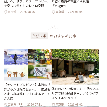
宿」へ。サウナとクラフトビール
た器と雑貨のお店／西荻窪
を楽しむ癒やしのレトロ空間
「tsugumi」
東京都
2026.08.06
東京都
2026.08.05
のおすすめ記事
たびレポ
【チケットプレゼント】水辺の世
休日のひとり散歩にも♪ 代々木エ
界から浮世絵の世界へ。「広島も
リアで巡る絶品ドーナツ＆ライフ
とまち水族館」ではじまるアート
スタイルショップ
さんぽ
広島県
[PR]
2026.07.31
東京都
2026.08.02