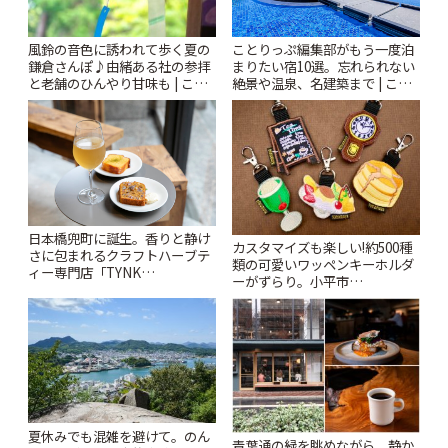
風鈴の音色に誘われて歩く夏の
ことりっぷ編集部がもう一度泊
鎌倉さんぽ♪由緒ある社の参拝
まりたい宿10選。忘れられない
と老舗のひんやり甘味も | こと
絶景や温泉、名建築まで | こと
りっぷ
りっぷ
日本橋兜町に誕生。香りと静け
カスタマイズも楽しい!約500種
さに包まれるクラフトハーブテ
類の可愛いワッペンキーホルダ
ィー専門店「TYNK
ーがずらり。小平市
Kabutocho」 | ことりっぷ
「Kimamaya T&K」 | ことりっ
ぷ
夏休みでも混雑を避けて。のん
青葉通の緑を眺めながら、静か