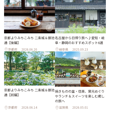
京都よりみちこみち 二条城＆御池
名古屋から日帰り旅へ♪愛知・岐
通【後編】
阜・静岡のおすすめスポット6選
京都府
2026.06.20
岐阜県
2025.09.23
京都よりみちこみち 二条城＆御池
焼きものの里・信楽、窯元めぐり
通【前編】
やランチ＆スイーツを楽しむ癒し
の旅へ
京都府
2026.06.14
滋賀県
2026.05.01