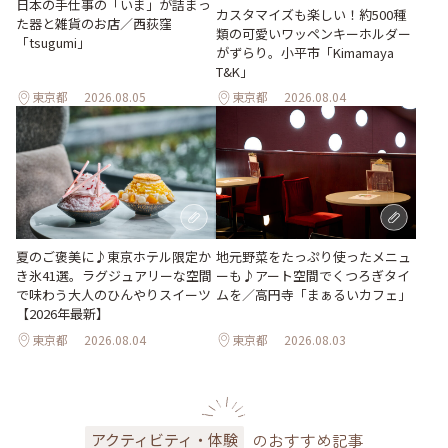
日本の手仕事の「いま」が詰まっ
カスタマイズも楽しい！約500種
た器と雑貨のお店／西荻窪
類の可愛いワッペンキーホルダー
「tsugumi」
がずらり。小平市「Kimamaya
T&K」
東京都
2026.08.05
東京都
2026.08.04
地元野菜をたっぷり使ったメニュ
夏のご褒美に♪東京ホテル限定か
ーも♪アート空間でくつろぎタイ
き氷41選。ラグジュアリーな空間
ムを／高円寺「まぁるいカフェ」
で味わう大人のひんやりスイーツ
【2026年最新】
東京都
2026.08.04
東京都
2026.08.03
のおすすめ記事
アクティビティ・体験