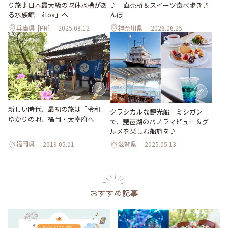
り旅♪日本最大級の球体水槽があ
♪ 直売所＆スイーツ食べ歩きさ
る水族館「átoa」へ
んぽ
兵庫県
[PR]
2025.08.12
神奈川県
2026.06.25
新しい時代、最初の旅は「令和」
クラシカルな観光船「ミシガン」
ゆかりの地、福岡・太宰府へ
で、琵琶湖のパノラマビュー＆グ
ルメを楽しむ船旅を♪
福岡県
2019.05.01
滋賀県
2025.05.13
おすすめ記事