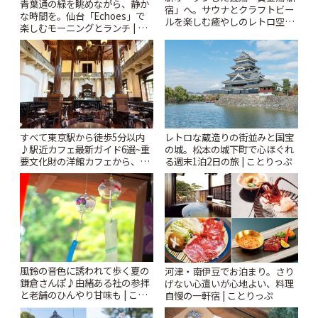
青葉通の緑を眺めながら、静か
宿」へ。サウナとクラフトビー
な時間を。仙台「Echoes」で
ルを楽しむ癒やしのレトロ空間
楽しむモーニングとランチ | こ
| ことりっぷ
とりっぷ
すべて東京駅から徒歩5分以内
レトロな蔵造りの街並みと国宝
♪駅近カフェ最新ガイド6選~重
の城。松本の城下町で心ほぐれ
要文化財の洋館カフェから、改
る週末1泊2日の旅 | ことりっぷ
札すぐのレトロ喫茶まで~ | こと
りっぷ
風鈴の音色に誘われて歩く夏の
河津・南伊豆でお泊まり。さり
鎌倉さんぽ♪由緒ある社の参拝
げない心遣いが心地よい、料理
と老舗のひんやり甘味も | こと
自慢の一軒宿 | ことりっぷ
りっぷ