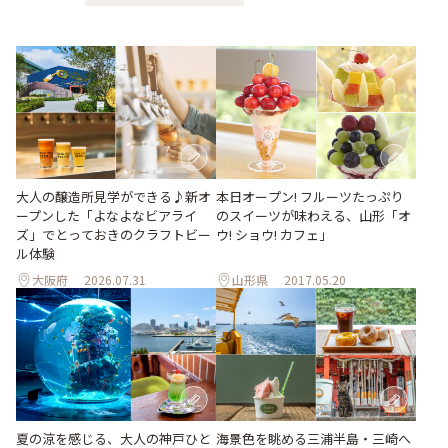
大人の醸造所見学ができる♪新オ
本日オープン! フルーツたっぷり
ープンした「よなよなビアライ
のスイーツが味わえる、山形「オ
ズ」でとっておきのクラフトビー
ウ! ショウ! カフェ」
ル体験
大阪府
2026.07.31
山形県
2017.05.20
夏の涼を感じる、大人の神戸ひと
海景色を眺める三浦半島・三崎へ