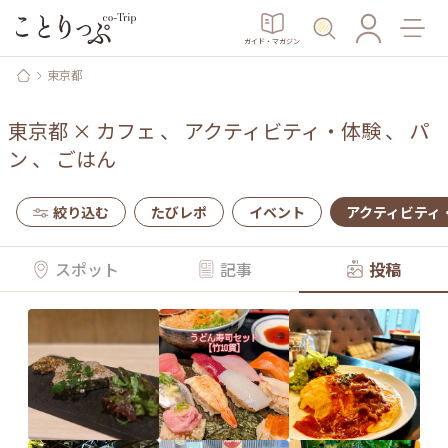
ガイド・マガジン
東京都
東京都
×
カフェ
、
アクティビティ・体験
、
パ
ン
、
ごはん
絞り込む
たびレポ
イベント
アクティビティ
スポット
記事
投稿