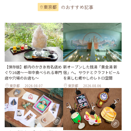
のおすすめ記事
東京都
【保存版】都内のかき氷有名店め
新オープンした銭湯「黄金湯 新
ぐり16選～一年中食べられる専門
宿」へ。サウナとクラフトビール
店や穴場のお店も～
を楽しむ癒やしのレトロ空間
東京都
2026.08.07
東京都
2026.08.06