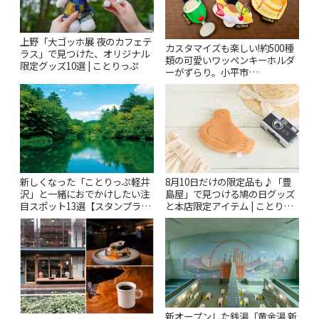
上野「大ゴッホ展 夜のカフェテ
カスタマイズも楽しい!約500種
ラス」で見つけた、オリジナル
類の可愛いワッペンキーホルダ
限定グッズ10選 | ことりっぷ
ーがずらり。小平市
「Kimamaya T&K」 | ことりっ
ぷ
新しくなった「ことりっぷ軽井
8月10日だけの限定品も♪「豊
沢」と一緒におでかけしたい注
島屋」で見つける鳩の日グッズ
目スポット13選【スタンプラリ
と本店限定アイテム | ことりっ
ー開催中】 | ことりっぷ
ぷ
新オープンした銭湯「黄金湯 新