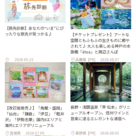
【旅先診断】あなたの“いま”にぴ
ったりな旅先が見つかる♪
【チケットプレゼント】アートな
空間ともふもふの生きものに癒や
されて♪ 大人も楽しめる神戸の水
族館「átoa」と周辺さんぽ
2026.05.15
兵庫県
[PR]
2026.08.07
長野・浅間温泉「界 松本」がリニ
【改訂版発売♪】「角館・盛岡」
ューアルオープン。信州ワインと
「仙台」「鎌倉」「伊豆」「軽井
音楽に浸るエレガントな湯宿へ
沢」「伊勢志摩」国内6エリアと
海外1エリアがリニューアル
宮城県
2026.07.09
長野県
[PR]
2026.08.05