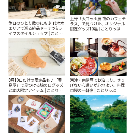
上野「大ゴッホ展 夜のカフェテ
休日のひとり散歩にも♪ 代々木
ラス」で見つけた、オリジナル
エリアで巡る絶品ドーナツ&ラ
限定グッズ10選 | ことりっぷ
イフスタイルショップ | ことり
っぷ
8月10日だけの限定品も♪「豊
河津・南伊豆でお泊まり。さり
島屋」で見つける鳩の日グッズ
げない心遣いが心地よい、料理
と本店限定アイテム | ことりっ
自慢の一軒宿 | ことりっぷ
ぷ