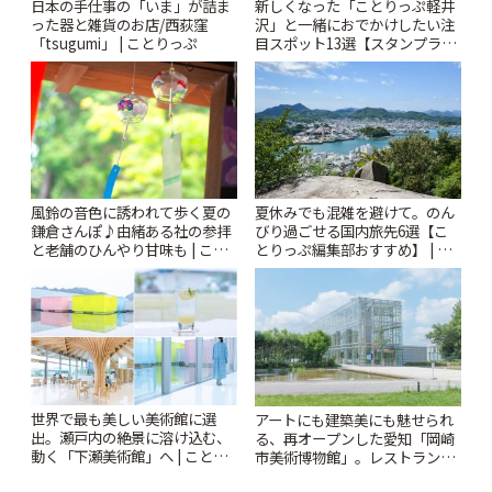
日本の手仕事の「いま」が詰ま
新しくなった「ことりっぷ軽井
った器と雑貨のお店/西荻窪
沢」と一緒におでかけしたい注
「tsugumi」 | ことりっぷ
目スポット13選【スタンプラリ
ー開催中】 | ことりっぷ
風鈴の音色に誘われて歩く夏の
夏休みでも混雑を避けて。のん
鎌倉さんぽ♪由緒ある社の参拝
びり過ごせる国内旅先6選【こ
と老舗のひんやり甘味も | こと
とりっぷ編集部おすすめ】 | こ
りっぷ
とりっぷ
世界で最も美しい美術館に選
アートにも建築美にも魅せられ
出。瀬戸内の絶景に溶け込む、
る、再オープンした愛知「岡崎
動く「下瀬美術館」へ | ことり
市美術博物館」。レストランや
っぷ
ショップも充実 | ことりっぷ