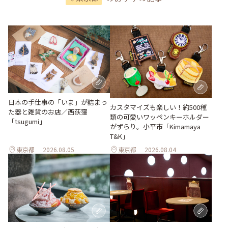
日本の手仕事の「いま」が詰まっ
カスタマイズも楽しい！約500種
た器と雑貨のお店／西荻窪
類の可愛いワッペンキーホルダー
「tsugumi」
がずらり。小平市「Kimamaya
T&K」
東京都
2026.08.05
東京都
2026.08.04