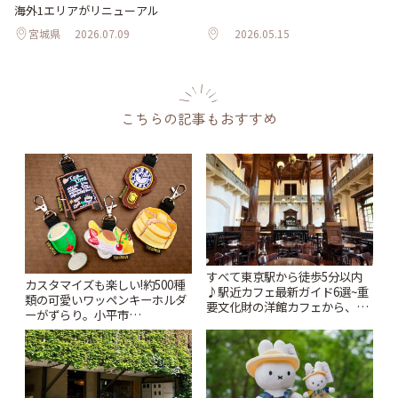
海外1エリアがリニューアル
宮城県
2026.07.09
2026.05.15
こちらの記事もおすすめ
すべて東京駅から徒歩5分以内
カスタマイズも楽しい!約500種
♪駅近カフェ最新ガイド6選~重
類の可愛いワッペンキーホルダ
要文化財の洋館カフェから、改
ーがずらり。小平市
札すぐのレトロ喫茶まで~ | こと
「Kimamaya T&K」 | ことりっ
りっぷ
ぷ