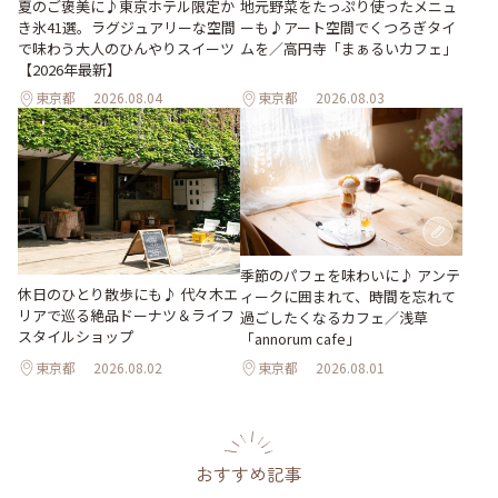
地元野菜をたっぷり使ったメニュ
夏のご褒美に♪東京ホテル限定か
ーも♪アート空間でくつろぎタイ
き氷41選。ラグジュアリーな空間
ムを／高円寺「まぁるいカフェ」
で味わう大人のひんやりスイーツ
【2026年最新】
東京都
2026.08.04
東京都
2026.08.03
季節のパフェを味わいに♪ アンテ
休日のひとり散歩にも♪ 代々木エ
ィークに囲まれて、時間を忘れて
リアで巡る絶品ドーナツ＆ライフ
過ごしたくなるカフェ／浅草
スタイルショップ
「annorum cafe」
東京都
2026.08.02
東京都
2026.08.01
おすすめ記事