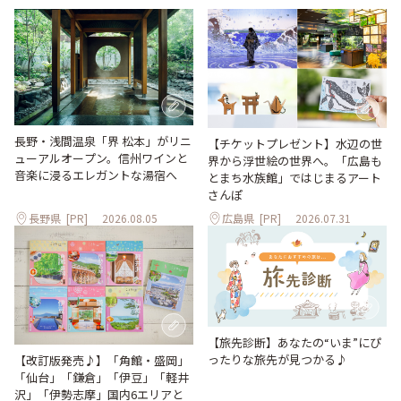
長野・浅間温泉「界 松本」がリニ
【チケットプレゼント】水辺の世
ューアルオープン。信州ワインと
界から浮世絵の世界へ。「広島も
音楽に浸るエレガントな湯宿へ
とまち水族館」ではじまるアート
さんぽ
長野県
[PR]
2026.08.05
広島県
[PR]
2026.07.31
【旅先診断】あなたの“いま”にぴ
ったりな旅先が見つかる♪
【改訂版発売♪】「角館・盛岡」
「仙台」「鎌倉」「伊豆」「軽井
沢」「伊勢志摩」国内6エリアと