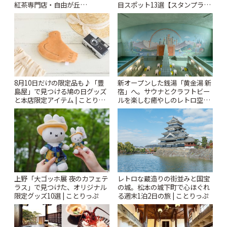
紅茶専門店・自由が丘
目スポット13選【スタンプラリ
「YOTSUBA TEA」でのんびり
ー開催中】 | ことりっぷ
時間 | ことりっぷ
8月10日だけの限定品も♪「豊
新オープンした銭湯「黄金湯 新
島屋」で見つける鳩の日グッズ
宿」へ。サウナとクラフトビー
と本店限定アイテム | ことりっ
ルを楽しむ癒やしのレトロ空間
ぷ
| ことりっぷ
上野「大ゴッホ展 夜のカフェテ
レトロな蔵造りの街並みと国宝
ラス」で見つけた、オリジナル
の城。松本の城下町で心ほぐれ
限定グッズ10選 | ことりっぷ
る週末1泊2日の旅 | ことりっぷ