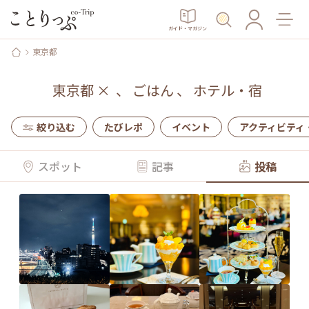
ガイド・マガジン
東京都
東京都
×
、
ごはん
、
ホテル・宿
絞り込む
たびレポ
イベント
アクティビティ
スポット
記事
投稿