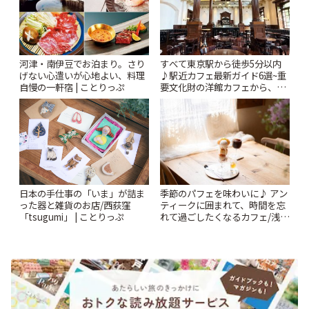
河津・南伊豆でお泊まり。さり
すべて東京駅から徒歩5分以内
げない心遣いが心地よい、料理
♪駅近カフェ最新ガイド6選~重
自慢の一軒宿 | ことりっぷ
要文化財の洋館カフェから、改
札すぐのレトロ喫茶まで~ | こと
りっぷ
日本の手仕事の「いま」が詰ま
季節のパフェを味わいに♪ アン
った器と雑貨のお店/西荻窪
ティークに囲まれて、時間を忘
「tsugumi」 | ことりっぷ
れて過ごしたくなるカフェ/浅草
「annorum cafe」 | ことりっぷ