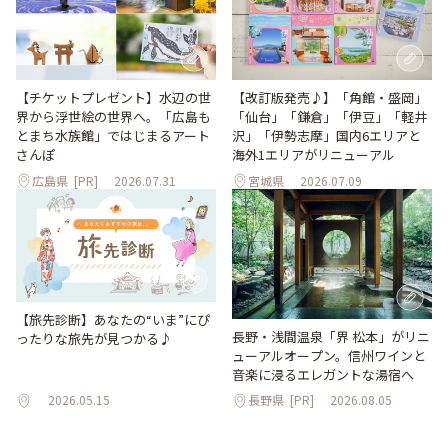
【改訂版発売♪】「角館・盛岡」
【チケットプレゼント】水辺の世
「仙台」「鎌倉」「伊豆」「軽井
界から浮世絵の世界へ。「広島も
沢」「伊勢志摩」国内6エリアと
とまち水族館」ではじまるアート
海外1エリアがリニューアル
さんぽ
広島県
[PR]
2026.07.31
宮城県
2026.07.09
【旅先診断】あなたの“いま”にぴ
長野・浅間温泉「界 松本」がリニ
ったりな旅先が見つかる♪
ューアルオープン。信州ワインと
音楽に浸るエレガントな湯宿へ
2026.05.15
長野県
[PR]
2026.08.05