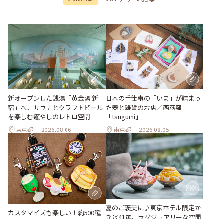
新オープンした銭湯「黄金湯 新
日本の手仕事の「いま」が詰まっ
宿」へ。サウナとクラフトビール
た器と雑貨のお店／西荻窪
を楽しむ癒やしのレトロ空間
「tsugumi」
東京都
2026.08.06
東京都
2026.08.05
夏のご褒美に♪東京ホテル限定か
カスタマイズも楽しい！約500種
き氷41選。ラグジュアリーな空間