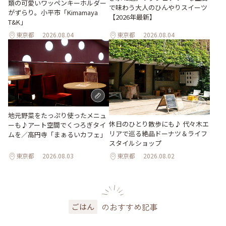
類の可愛いワッペンキーホルダー
で味わう大人のひんやりスイーツ
がずらり。小平市「Kimamaya
【2026年最新】
T&K」
東京都
2026.08.04
東京都
2026.08.04
地元野菜をたっぷり使ったメニュ
休日のひとり散歩にも♪ 代々木エ
ーも♪アート空間でくつろぎタイ
リアで巡る絶品ドーナツ＆ライフ
ムを／高円寺「まぁるいカフェ」
スタイルショップ
東京都
2026.08.03
東京都
2026.08.02
のおすすめ記事
ごはん