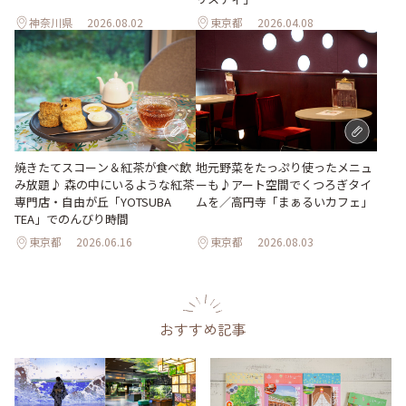
神奈川県
2026.08.02
東京都
2026.04.08
地元野菜をたっぷり使ったメニュ
焼きたてスコーン＆紅茶が食べ飲
ーも♪アート空間でくつろぎタイ
み放題♪ 森の中にいるような紅茶
ムを／高円寺「まぁるいカフェ」
専門店・自由が丘「YOTSUBA
TEA」でのんびり時間
東京都
2026.06.16
東京都
2026.08.03
おすすめ記事