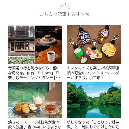
こちらの記事もおすすめ
青葉通の緑を眺めながら、静か
カスタマイズも楽しい!約500種
な時間を。仙台「Echoes」で
類の可愛いワッペンキーホルダ
楽しむモーニングとランチ | こ
ーがずらり。小平市
とりっぷ
「Kimamaya T&K」 | ことりっ
ぷ
焼きたてスコーン&紅茶が食べ
新しくなった「ことりっぷ軽井
飲み放題♪ 森の中にいるような
沢」と一緒におでかけしたい注