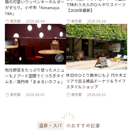
類の可愛いワッペンキーホルダー
で味わう大人のひんやりスイーツ
がずらり。小平市「Kimamaya
【2026年最新】
T&K」
東京都
2026.08.04
東京都
2026.08.04
地元野菜をたっぷり使ったメニュ
休日のひとり散歩にも♪ 代々木エ
ーも♪アート空間でくつろぎタイ
リアで巡る絶品ドーナツ＆ライフ
ムを／高円寺「まぁるいカフェ」
スタイルショップ
東京都
2026.08.03
東京都
2026.08.02
のおすすめ記事
温泉・スパ