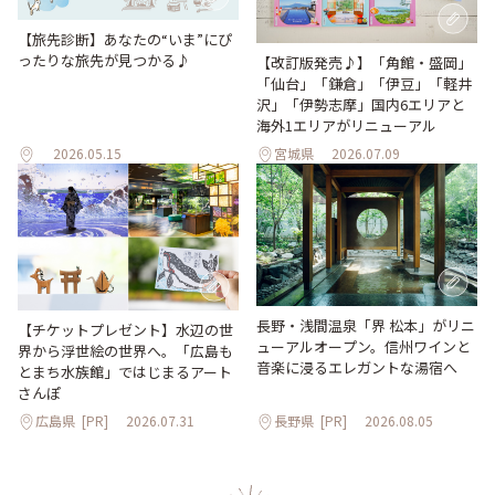
【旅先診断】あなたの“いま”にぴ
ったりな旅先が見つかる♪
【改訂版発売♪】「角館・盛岡」
「仙台」「鎌倉」「伊豆」「軽井
沢」「伊勢志摩」国内6エリアと
海外1エリアがリニューアル
2026.05.15
宮城県
2026.07.09
長野・浅間温泉「界 松本」がリニ
【チケットプレゼント】水辺の世
ューアルオープン。信州ワインと
界から浮世絵の世界へ。「広島も
音楽に浸るエレガントな湯宿へ
とまち水族館」ではじまるアート
さんぽ
広島県
[PR]
2026.07.31
長野県
[PR]
2026.08.05