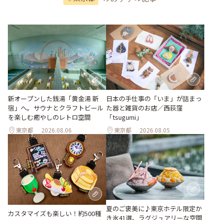
新オープンした銭湯「黄金湯 新
日本の手仕事の「いま」が詰まっ
宿」へ。サウナとクラフトビール
た器と雑貨のお店／西荻窪
を楽しむ癒やしのレトロ空間
「tsugumi」
東京都
2026.08.06
東京都
2026.08.05
夏のご褒美に♪東京ホテル限定か
カスタマイズも楽しい！約500種
き氷41選。ラグジュアリーな空間