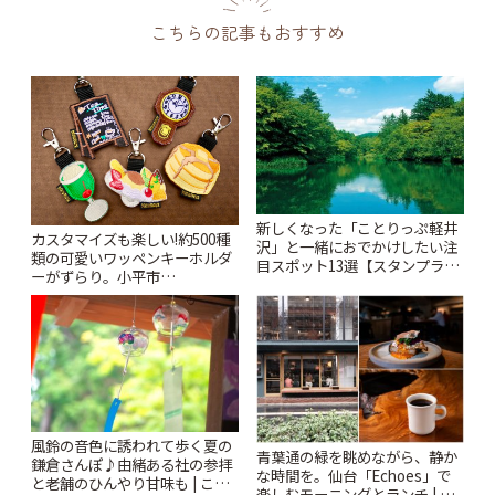
こちらの記事もおすすめ
新しくなった「ことりっぷ軽井
カスタマイズも楽しい!約500種
沢」と一緒におでかけしたい注
類の可愛いワッペンキーホルダ
目スポット13選【スタンプラリ
ーがずらり。小平市
ー開催中】 | ことりっぷ
「Kimamaya T&K」 | ことりっ
ぷ
風鈴の音色に誘われて歩く夏の
青葉通の緑を眺めながら、静か
鎌倉さんぽ♪由緒ある社の参拝
な時間を。仙台「Echoes」で
と老舗のひんやり甘味も | こと
楽しむモーニングとランチ | こ