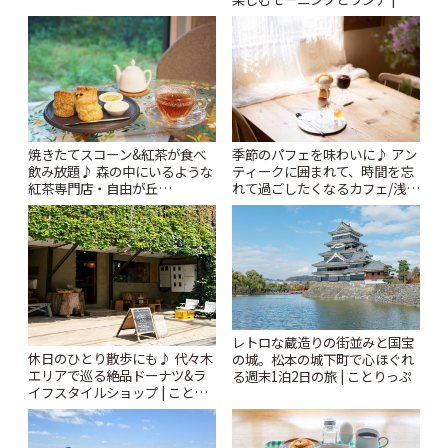
りっぷ
とりっぷ
焼きたてスコーン&紅茶が食べ
季節のパフェを味わいに♪ アン
飲み放題♪ 森の中にいるような
ティークに囲まれて、時間を忘
紅茶専門店・自由が丘
れて過ごしたくなるカフェ/浅草
「YOTSUBA TEA」でのんびり
「annorum cafe」 | ことりっぷ
時間 | ことりっぷ
レトロな蔵造りの街並みと国宝
休日のひとり散歩にも♪ 代々木
の城。松本の城下町で心ほぐれ
エリアで巡る絶品ドーナツ&ラ
る週末1泊2日の旅 | ことりっぷ
イフスタイルショップ | ことり
っぷ