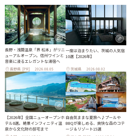
長野・浅間温泉「界 松本」がリニ
一度は泊まりたい、茨城の人気宿
ューアルオープン。信州ワインと
10選【2026年】
音楽に浸るエレガントな湯宿へ
長野県
[PR]
2026.08.05
茨城県
2026.08.02
自由気ままな夏旅へ♪プールや
【2026年】全国ニューオープンホ
BBQが楽しめる、爽快な森のコテ
テル8選。絶景インフィニティ温
ージ＆リゾート15選
泉から文化財の邸宅まで