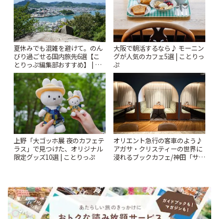
夏休みでも混雑を避けて。のん
大阪で朝活するなら♪ モーニン
びり過ごせる国内旅先6選【こ
グが人気のカフェ5選 | ことりっ
とりっぷ編集部おすすめ】 | こ
ぷ
とりっぷ
上野「大ゴッホ展 夜のカフェテ
オリエント急行の客車のよう♪
ラス」で見つけた、オリジナル
アガサ・クリスティーの世界に
限定グッズ10選 | ことりっぷ
浸れるブックカフェ/神田「サロ
ンクリスティ」 | ことりっぷ