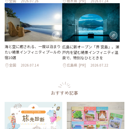
全国
2026.07.26
栃木県
[PR]
2026.07.24
海と空に癒される、一度は泊まり
広島に新オープン「界 宮島」。瀬
たい絶景インフィニティプールの
戸内を望む絶景インフィニティ温
宿10選
泉で、特別なひとときを
全国
2026.07.14
広島県
[PR]
2026.07.22
おすすめ記事