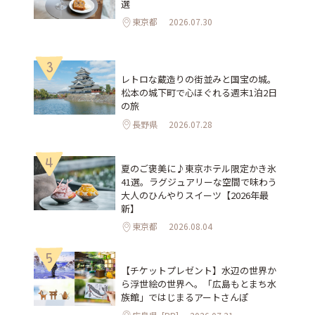
選
東京都
2026.07.30
3
レトロな蔵造りの街並みと国宝の城。
松本の城下町で心ほぐれる週末1泊2日
の旅
長野県
2026.07.28
4
夏のご褒美に♪東京ホテル限定かき氷
41選。ラグジュアリーな空間で味わう
大人のひんやりスイーツ【2026年最
新】
東京都
2026.08.04
5
【チケットプレゼント】水辺の世界か
ら浮世絵の世界へ。「広島もとまち水
族館」ではじまるアートさんぽ