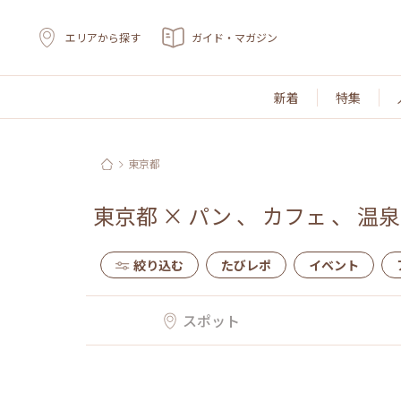
エリアから探す
ガイド・マガジン
新着
特集
東京都
東京都
×
パン
、
カフェ
、
温泉
絞り込む
たびレポ
イベント
スポット