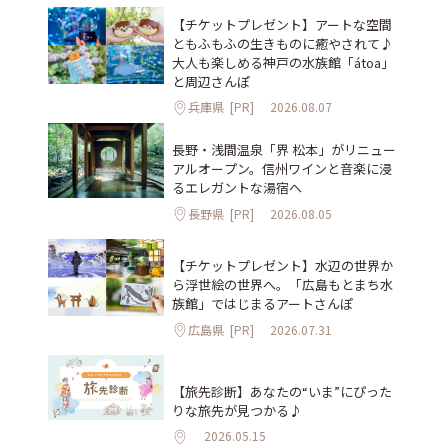
【チケットプレゼント】アートな空間
ともふもふの生きものに癒やされて♪
大人も楽しめる神戸の水族館「átoa」
と周辺さんぽ
兵庫県
[PR]
2026.08.07
長野・浅間温泉「界 松本」がリニュー
アルオープン。信州ワインと音楽に浸
るエレガントな湯宿へ
長野県
[PR]
2026.08.05
【チケットプレゼント】水辺の世界か
ら浮世絵の世界へ。「広島もとまち水
族館」ではじまるアートさんぽ
広島県
[PR]
2026.07.31
【旅先診断】あなたの“いま”にぴった
りな旅先が見つかる♪
2026.05.15