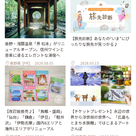
【旅先診断】あなたの“いま”にぴ
長野・浅間温泉「界 松本」がリニ
ったりな旅先が見つかる♪
ューアルオープン。信州ワインと
音楽に浸るエレガントな湯宿へ
長野県
[PR]
2026.08.05
2026.05.15
【改訂版発売♪】「角館・盛岡」
【チケットプレゼント】水辺の世
「仙台」「鎌倉」「伊豆」「軽井
界から浮世絵の世界へ。「広島も
沢」「伊勢志摩」国内6エリアと
とまち水族館」ではじまるアート
海外1エリアがリニューアル
さんぽ