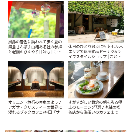
さんぽプラン | ことりっぷ
風鈴の音色に誘われて歩く夏の
休日のひとり散歩にも♪ 代々木
鎌倉さんぽ♪由緒ある社の参拝
エリアで巡る絶品ドーナツ&ラ
と老舗のひんやり甘味も | こと
イフスタイルショップ | ことり
りっぷ
っぷ
オリエント急行の客車のよう♪
すがすがしい鎌倉の朝を彩る極
アガサ・クリスティーの世界に
上のモーニング7選♪老舗の喫
浸れるブックカフェ/神田「サロ
茶店から海沿いのカフェまで |
ンクリスティ」 | ことりっぷ
ことりっぷ