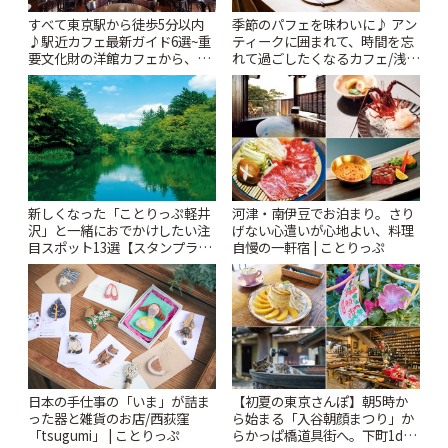
すべて東京駅から徒歩5分以内
季節のパフェを味わいに♪ アン
♪駅近カフェ最新ガイド6選~重
ティークに囲まれて、時間を忘
要文化財の洋館カフェから、改
れて過ごしたくなるカフェ/浅草
札すぐのレトロ喫茶まで~ | こと
「annorum cafe」 | ことりっぷ
りっぷ
新しくなった「ことりっぷ軽井
河津・南伊豆でお泊まり。さり
沢」と一緒におでかけしたい注
げない心遣いが心地よい、料理
目スポット13選【スタンプラリ
自慢の一軒宿 | ことりっぷ
ー開催中】 | ことりっぷ
日本の手仕事の「いま」が詰ま
【初夏の東京さんぽ】朝5時か
った器と雑貨のお店/西荻窪
ら始まる「入谷朝顔まつり」か
「tsugumi」 | ことりっぷ
らかっぱ橋道具街へ。下町1day