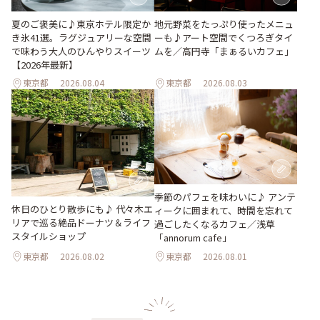
地元野菜をたっぷり使ったメニュ
夏のご褒美に♪東京ホテル限定か
ーも♪アート空間でくつろぎタイ
き氷41選。ラグジュアリーな空間
ムを／高円寺「まぁるいカフェ」
で味わう大人のひんやりスイーツ
【2026年最新】
東京都
2026.08.04
東京都
2026.08.03
季節のパフェを味わいに♪ アンテ
休日のひとり散歩にも♪ 代々木エ
ィークに囲まれて、時間を忘れて
リアで巡る絶品ドーナツ＆ライフ
過ごしたくなるカフェ／浅草
スタイルショップ
「annorum cafe」
東京都
2026.08.02
東京都
2026.08.01