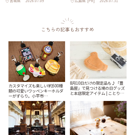
宮城県
2026.07.09
広島県
[PR]
2026.07.31
こちらの記事もおすすめ
8月10日だけの限定品も♪「豊
カスタマイズも楽しい!約500種
島屋」で見つける鳩の日グッズ
類の可愛いワッペンキーホルダ
と本店限定アイテム | ことりっ
ーがずらり。小平市
ぷ
「Kimamaya T&K」 | ことりっ
ぷ