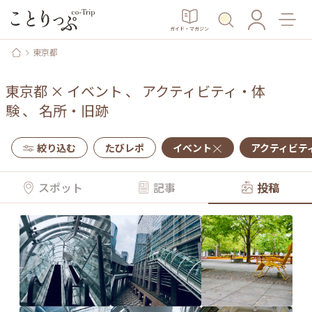
ガイド・マガジン
東京都
東京都
×
イベント
、
アクティビティ・体
験
、
名所・旧跡
絞り込む
たびレポ
イベント
アクティビテ
スポット
記事
投稿