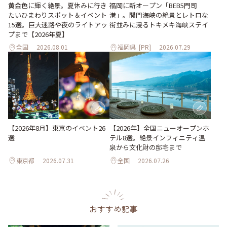
黄金色に輝く絶景。夏休みに行き
福岡に新オープン「BEB5門司
たいひまわりスポット＆イベント
港」。関門海峡の絶景とレトロな
15選。巨大迷路や夜のライトアッ
街並みに浸るトキメキ海峡ステイ
プまで【2026年夏】
全国
2026.08.01
福岡県
[PR]
2026.07.29
【2026年8月】東京のイベント26
【2026年】全国ニューオープンホ
選
テル8選。絶景インフィニティ温
泉から文化財の邸宅まで
東京都
2026.07.31
全国
2026.07.26
おすすめ記事