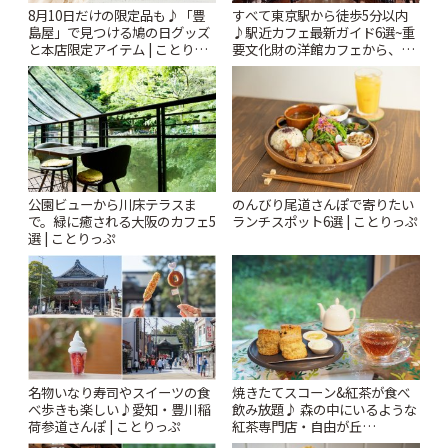
すべて東京駅から徒歩5分以内
8月10日だけの限定品も♪「豊
♪駅近カフェ最新ガイド6選~重
島屋」で見つける鳩の日グッズ
要文化財の洋館カフェから、改
と本店限定アイテム | ことりっ
札すぐのレトロ喫茶まで~ | こと
ぷ
りっぷ
公園ビューから川床テラスま
のんびり尾道さんぽで寄りたい
で。緑に癒される大阪のカフェ5
ランチスポット6選 | ことりっぷ
選 | ことりっぷ
名物いなり寿司やスイーツの食
焼きたてスコーン&紅茶が食べ
べ歩きも楽しい♪愛知・豊川稲
飲み放題♪ 森の中にいるような
荷参道さんぽ | ことりっぷ
紅茶専門店・自由が丘
「YOTSUBA TEA」でのんびり