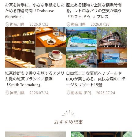
お茶を片手に、小さな手紙をした
歴史ある建物で上質な横浜時間
ためる鎌倉時間「Teahouse
を。レトロなパリの空気が漂う
AlonAlne」
「カフェ ドゥ ラ プレス」
神奈川県
2026.07.31
神奈川県
2026.07.26
紅茶診断も♪香りを旅するアメリ
自由気ままな夏旅へ♪プールや
カ発の紅茶ブランド／横浜
BBQが楽しめる、爽快な森のコテ
「Smith Teamaker」
ージ＆リゾート15選
神奈川県
2026.07.24
栃木県
[PR]
2026.07.24
おすすめ記事