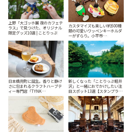
上野「大ゴッホ展 夜のカフェテ
カスタマイズも楽しい!約500種
ラス」で見つけた、オリジナル
類の可愛いワッペンキーホルダ
限定グッズ10選 | ことりっぷ
ーがずらり。小平市
「Kimamaya T&K」 | ことりっ
ぷ
日本橋兜町に誕生。香りと静け
新しくなった「ことりっぷ軽井
さに包まれるクラフトハーブテ
沢」と一緒におでかけしたい注
ィー専門店「TYNK
目スポット13選【スタンプラリ
Kabutocho」 | ことりっぷ
ー開催中】 | ことりっぷ