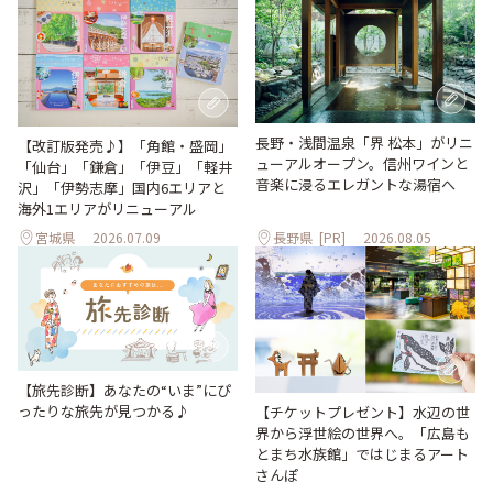
長野・浅間温泉「界 松本」がリニ
【改訂版発売♪】「角館・盛岡」
ューアルオープン。信州ワインと
「仙台」「鎌倉」「伊豆」「軽井
音楽に浸るエレガントな湯宿へ
沢」「伊勢志摩」国内6エリアと
海外1エリアがリニューアル
宮城県
2026.07.09
長野県
[PR]
2026.08.05
【旅先診断】あなたの“いま”にぴ
ったりな旅先が見つかる♪
【チケットプレゼント】水辺の世
界から浮世絵の世界へ。「広島も
とまち水族館」ではじまるアート
さんぽ