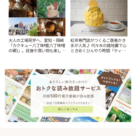
時間 | ことりっぷ
大人の工場見学へ、愛知・岡崎
紅茶専門店がつくるご褒美かき
「カクキュー八丁味噌(八丁味噌
氷が人気♪ 代々木の路地裏で心
の郷)」。試食や買い物も楽しみ
ときめくひんやり時間「ティー
♪ | ことりっぷ
スイーツ ラボ コンテナート」 |
ことりっぷ