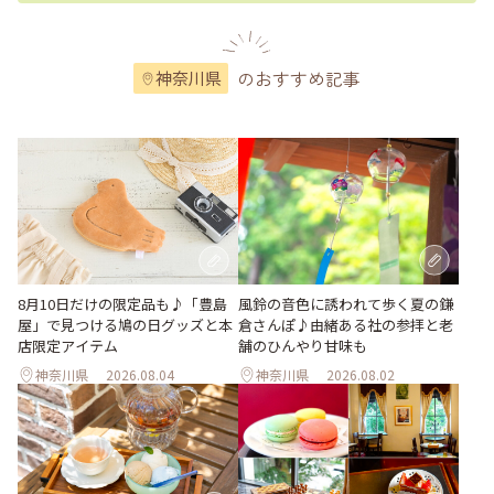
のおすすめ記事
神奈川県
風鈴の音色に誘われて歩く夏の鎌
8月10日だけの限定品も♪「豊島
倉さんぽ♪由緒ある社の参拝と老
屋」で見つける鳩の日グッズと本
舗のひんやり甘味も
店限定アイテム
神奈川県
2026.08.04
神奈川県
2026.08.02