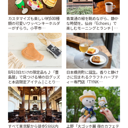
カスタマイズも楽しい!約500種
青葉通の緑を眺めながら、静か
類の可愛いワッペンキーホルダ
な時間を。仙台「Echoes」で
ーがずらり。小平市
楽しむモーニングとランチ | こ
「Kimamaya T&K」 | ことりっ
とりっぷ
ぷ
日本橋兜町に誕生。香りと静け
8月10日だけの限定品も♪「豊
さに包まれるクラフトハーブテ
島屋」で見つける鳩の日グッズ
ィー専門店「TYNK
と本店限定アイテム | ことりっ
Kabutocho」 | ことりっぷ
ぷ
すべて東京駅から徒歩5分以内
上野「大ゴッホ展 夜のカフェテ