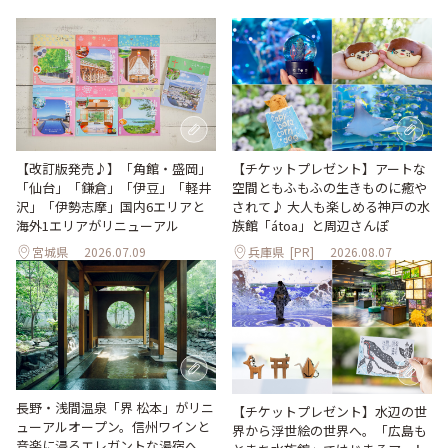
【改訂版発売♪】「角館・盛岡」
【チケットプレゼント】アートな
「仙台」「鎌倉」「伊豆」「軽井
空間ともふもふの生きものに癒や
沢」「伊勢志摩」国内6エリアと
されて♪ 大人も楽しめる神戸の水
海外1エリアがリニューアル
族館「átoa」と周辺さんぽ
宮城県
2026.07.09
兵庫県
[PR]
2026.08.07
長野・浅間温泉「界 松本」がリニ
【チケットプレゼント】水辺の世
ューアルオープン。信州ワインと
界から浮世絵の世界へ。「広島も
音楽に浸るエレガントな湯宿へ