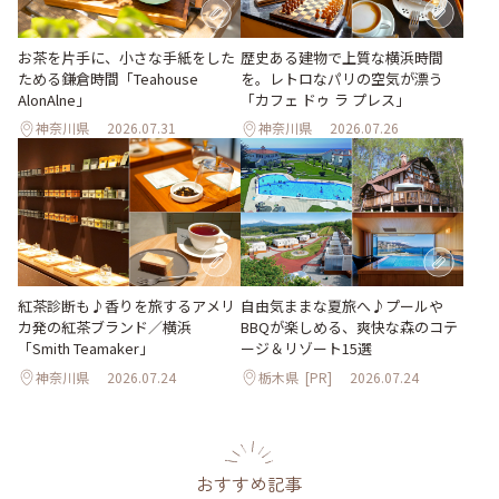
お茶を片手に、小さな手紙をした
歴史ある建物で上質な横浜時間
ためる鎌倉時間「Teahouse
を。レトロなパリの空気が漂う
AlonAlne」
「カフェ ドゥ ラ プレス」
神奈川県
2026.07.31
神奈川県
2026.07.26
紅茶診断も♪香りを旅するアメリ
自由気ままな夏旅へ♪プールや
カ発の紅茶ブランド／横浜
BBQが楽しめる、爽快な森のコテ
「Smith Teamaker」
ージ＆リゾート15選
神奈川県
2026.07.24
栃木県
[PR]
2026.07.24
おすすめ記事