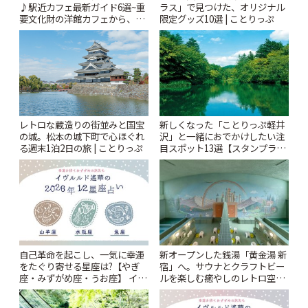
♪駅近カフェ最新ガイド6選~重
ラス」で見つけた、オリジナル
要文化財の洋館カフェから、改
限定グッズ10選 | ことりっぷ
札すぐのレトロ喫茶まで~ | こと
りっぷ
レトロな蔵造りの街並みと国宝
新しくなった「ことりっぷ軽井
の城。松本の城下町で心ほぐれ
沢」と一緒におでかけしたい注
る週末1泊2日の旅 | ことりっぷ
目スポット13選【スタンプラリ
ー開催中】 | ことりっぷ
自己革命を起こし、一気に幸運
新オープンした銭湯「黄金湯 新
をたぐり寄せる星座は?【やぎ
宿」へ。サウナとクラフトビー
座・みずがめ座・うお座】 イヴ
ルを楽しむ癒やしのレトロ空間
ルルド遙華2026年 夏の運勢
| ことりっぷ
~Summer~ | ことりっぷ