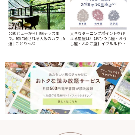
公園ビューから川床テラスま
大きなターニングポイントを迎
で。緑に癒される大阪のカフェ5
える星座は?【おひつじ座・おう
選 | ことりっぷ
し座・ふたご座】イヴルルド遙
華2026年 夏の運勢~Summer~ |
ことりっぷ