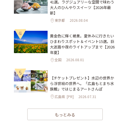
41選。ラグジュアリーな空間で味わう
大人のひんやりスイーツ【2026年最
新】
東京都
2026.08.04
4
黄金色に輝く絶景。夏休みに行きたい
ひまわりスポット＆イベント15選。巨
大迷路や夜のライトアップまで【2026
年夏】
全国
2026.08.01
5
【チケットプレゼント】水辺の世界か
ら浮世絵の世界へ。「広島もとまち水
族館」ではじまるアートさんぽ
広島県
[PR]
2026.07.31
もっとみる