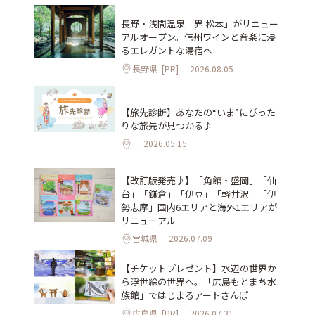
長野・浅間温泉「界 松本」がリニュー
アルオープン。信州ワインと音楽に浸
るエレガントな湯宿へ
長野県
[PR]
2026.08.05
【旅先診断】あなたの“いま”にぴった
りな旅先が見つかる♪
2026.05.15
【改訂版発売♪】「角館・盛岡」「仙
台」「鎌倉」「伊豆」「軽井沢」「伊
勢志摩」国内6エリアと海外1エリアが
リニューアル
宮城県
2026.07.09
【チケットプレゼント】水辺の世界か
ら浮世絵の世界へ。「広島もとまち水
族館」ではじまるアートさんぽ
広島県
[PR]
2026.07.31