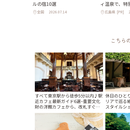
ルの宿10選
ィ温泉で、特
全国
2026.07.14
広島県
[PR]
こちら
すべて東京駅から徒歩5分以内♪駅
休日のひと
近カフェ最新ガイド6選~重要文化
リアで巡る
財の洋館カフェから、改札すぐの
スタイルショ
レトロ喫茶まで~ | ことりっぷ