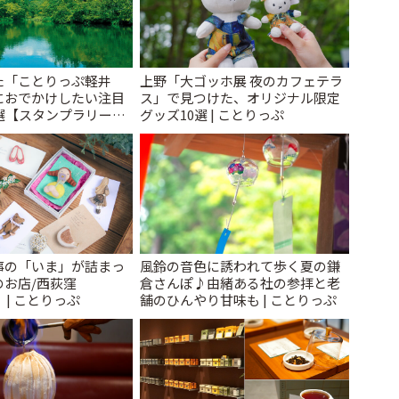
た「ことりっぷ軽井
上野「大ゴッホ展 夜のカフェテラ
におでかけしたい注目
ス」で見つけた、オリジナル限定
選【スタンプラリー開
グッズ10選 | ことりっぷ
とりっぷ
事の「いま」が詰まっ
風鈴の音色に誘われて歩く夏の鎌
のお店/西荻窪
倉さんぽ♪由緒ある社の参拝と老
」 | ことりっぷ
舗のひんやり甘味も | ことりっぷ