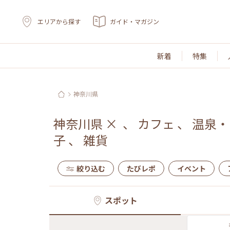
エリアから探す
ガイド・マガジン
新着
特集
神奈川県
神奈川県
×
、
カフェ
、
温泉・
子
、
雑貨
絞り込む
たびレポ
イベント
スポット