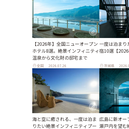
一度は泊まり
【2026年】全国ニューオープン
宿10選【202
ホテル8選。絶景インフィニティ
温泉から文化財の邸宅まで
全国
2026.07.26
茨城県
2026.
海と空に癒される、一度は泊ま
広島に新オー
りたい絶景インフィニティプー
瀬戸内を望む