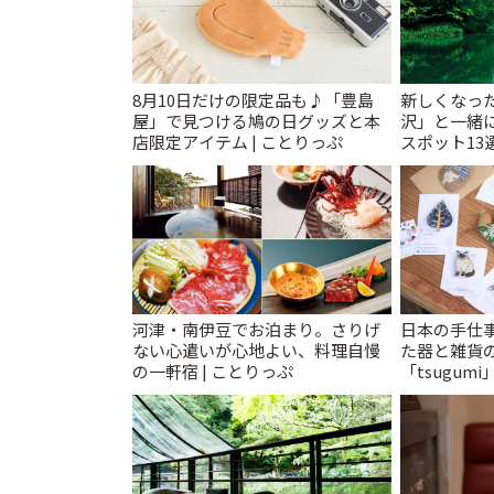
8月10日だけの限定品も♪「豊島
新しくなっ
屋」で見つける鳩の日グッズと本
沢」と一緒
店限定アイテム | ことりっぷ
スポット13
催中】 | こ
河津・南伊豆でお泊まり。さりげ
日本の手仕
ない心遣いが心地よい、料理自慢
た器と雑貨
の一軒宿 | ことりっぷ
「tsugumi