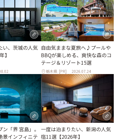
たい、茨城の人気
自由気ままな夏旅へ♪プールや
6年】
BBQが楽しめる、爽快な森のコ
テージ＆リゾート15選
08.02
栃木県
[PR]
2026.07.24
一度は泊まりたい、新潟の人気
プン「界 宮島」。
宿11選【2026年】
絶景インフィニテ