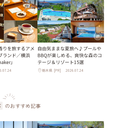
香りを旅するアメ
自由気ままな夏旅へ♪プールや
ブランド／横浜
BBQが楽しめる、爽快な森のコ
maker」
テージ＆リゾート15選
6.07.24
栃木県
[PR]
2026.07.24
のおすすめ記事
パ