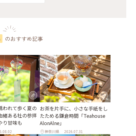
のおすすめ記事
県
誘われて歩く夏の
お茶を片手に、小さな手紙をし
由緒ある社の参拝
たためる鎌倉時間「Teahouse
やり甘味も
AlonAlne」
6.08.02
神奈川県
2026.07.31