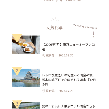
人気記事
1
【2026年7月】東京ニューオープン23
選
東京都
2026.07.30
2
レトロな蔵造りの街並みと国宝の城。
松本の城下町で心ほぐれる週末1泊2日
の旅
長野県
2026.07.28
3
夏のご褒美に♪東京ホテル限定かき氷