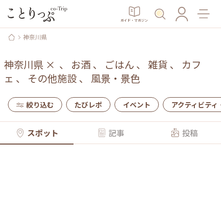
ガイド・マガジン
神奈川県
神奈川県
×
、
お酒
、
ごはん
、
雑貨
、
カフ
ェ
、
その他施設
、
風景・景色
絞り込む
たびレポ
イベント
アクティビティ
スポット
記事
投稿