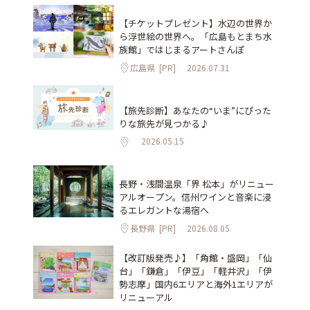
【チケットプレゼント】水辺の世界か
ら浮世絵の世界へ。「広島もとまち水
族館」ではじまるアートさんぽ
広島県
[PR]
2026.07.31
【旅先診断】あなたの“いま”にぴった
りな旅先が見つかる♪
2026.05.15
長野・浅間温泉「界 松本」がリニュー
アルオープン。信州ワインと音楽に浸
るエレガントな湯宿へ
長野県
[PR]
2026.08.05
【改訂版発売♪】「角館・盛岡」「仙
台」「鎌倉」「伊豆」「軽井沢」「伊
勢志摩」国内6エリアと海外1エリアが
リニューアル