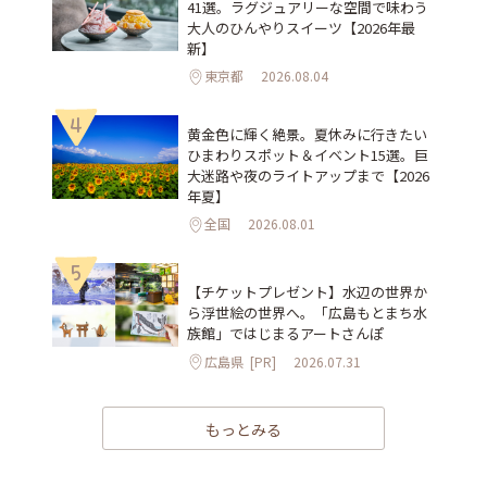
41選。ラグジュアリーな空間で味わう
大人のひんやりスイーツ【2026年最
新】
東京都
2026.08.04
4
黄金色に輝く絶景。夏休みに行きたい
ひまわりスポット＆イベント15選。巨
大迷路や夜のライトアップまで【2026
年夏】
全国
2026.08.01
5
【チケットプレゼント】水辺の世界か
ら浮世絵の世界へ。「広島もとまち水
族館」ではじまるアートさんぽ
広島県
[PR]
2026.07.31
もっとみる