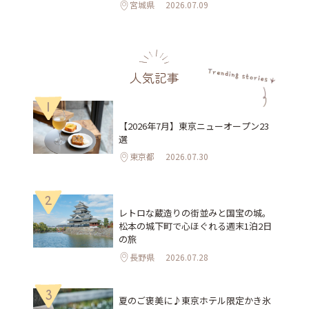
宮城県
2026.07.09
人気記事
1
【2026年7月】東京ニューオープン23
選
東京都
2026.07.30
2
レトロな蔵造りの街並みと国宝の城。
松本の城下町で心ほぐれる週末1泊2日
の旅
長野県
2026.07.28
3
夏のご褒美に♪東京ホテル限定かき氷