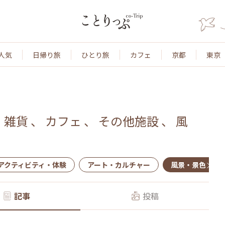
人気
日帰り旅
ひとり旅
カフェ
京都
東京
、
雑貨
、
カフェ
、
その他施設
、
風
アクティビティ・体験
アート・カルチャー
風景・景色
記事
投稿