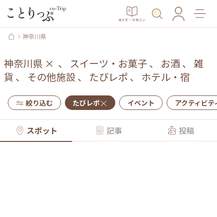
ガイド・マガジン
神奈川県
神奈川県
×
、
スイーツ・お菓子
、
お酒
、
雑
貨
、
その他施設
、
たびレポ
、
ホテル・宿
絞り込む
たびレポ
イベント
アクティビテ
スポット
記事
投稿