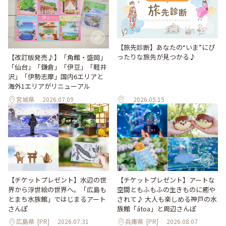
【旅先診断】あなたの“いま”にぴ
ったりな旅先が見つかる♪
【改訂版発売♪】「角館・盛岡」
「仙台」「鎌倉」「伊豆」「軽井
沢」「伊勢志摩」国内6エリアと
海外1エリアがリニューアル
宮城県
2026.07.09
2026.05.15
【チケットプレゼント】水辺の世
【チケットプレゼント】アートな
界から浮世絵の世界へ。「広島も
空間ともふもふの生きものに癒や
とまち水族館」ではじまるアート
されて♪ 大人も楽しめる神戸の水
さんぽ
族館「átoa」と周辺さんぽ
広島県
[PR]
2026.07.31
兵庫県
[PR]
2026.08.07