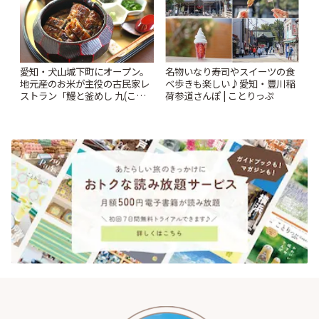
愛知・犬山城下町にオープン。
名物いなり寿司やスイーツの食
地元産のお米が主役の古民家レ
べ歩きも楽しい♪愛知・豊川稲
ストラン「鰻と釜めし 九(こ
荷参道さんぽ | ことりっぷ
こ)」 | ことりっぷ