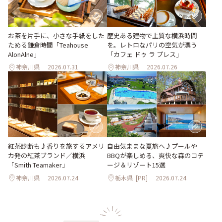
お茶を片手に、小さな手紙をした
歴史ある建物で上質な横浜時間
ためる鎌倉時間「Teahouse
を。レトロなパリの空気が漂う
AlonAlne」
「カフェ ドゥ ラ プレス」
神奈川県
2026.07.31
神奈川県
2026.07.26
紅茶診断も♪香りを旅するアメリ
自由気ままな夏旅へ♪プールや
カ発の紅茶ブランド／横浜
BBQが楽しめる、爽快な森のコテ
「Smith Teamaker」
ージ＆リゾート15選
神奈川県
2026.07.24
栃木県
[PR]
2026.07.24