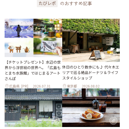
のおすすめ記事
たびレポ
【チケットプレゼント】水辺の世
休日のひとり散歩にも♪ 代々木エ
界から浮世絵の世界へ。「広島も
リアで巡る絶品ドーナツ＆ライフ
とまち水族館」ではじまるアート
スタイルショップ
さんぽ
広島県
[PR]
2026.07.31
東京都
2026.08.02