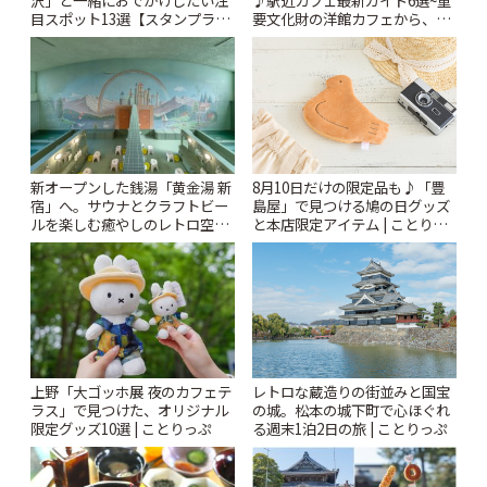
沢」と一緒におでかけしたい注
♪駅近カフェ最新ガイド6選~重
目スポット13選【スタンプラリ
要文化財の洋館カフェから、改
ー開催中】 | ことりっぷ
札すぐのレトロ喫茶まで~ | こと
りっぷ
新オープンした銭湯「黄金湯 新
8月10日だけの限定品も♪「豊
宿」へ。サウナとクラフトビー
島屋」で見つける鳩の日グッズ
ルを楽しむ癒やしのレトロ空間
と本店限定アイテム | ことりっ
| ことりっぷ
ぷ
上野「大ゴッホ展 夜のカフェテ
レトロな蔵造りの街並みと国宝
ラス」で見つけた、オリジナル
の城。松本の城下町で心ほぐれ
限定グッズ10選 | ことりっぷ
る週末1泊2日の旅 | ことりっぷ