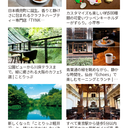
日本橋兜町に誕生。香りと静け
カスタマイズも楽しい!約500種
さに包まれるクラフトハーブテ
類の可愛いワッペンキーホルダ
ィー専門店「TYNK
ーがずらり。小平市
Kabutocho」 | ことりっぷ
「Kimamaya T&K」 | ことりっ
ぷ
公園ビューから川床テラスま
青葉通の緑を眺めながら、静か
で。緑に癒される大阪のカフェ5
な時間を。仙台「Echoes」で
選 | ことりっぷ
楽しむモーニングとランチ | こ
とりっぷ
新しくなった「ことりっぷ軽井
すべて東京駅から徒歩5分以内