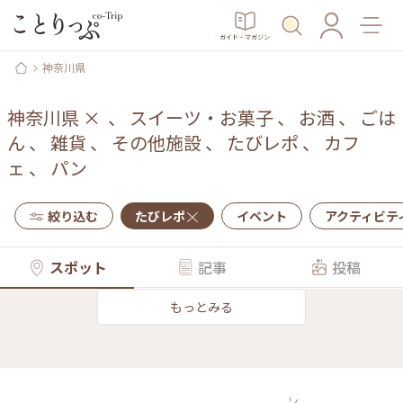
ガイド・マガジン
神奈川県
神奈川県
×
、
スイーツ・お菓子
、
お酒
、
ごは
ん
、
雑貨
、
その他施設
、
たびレポ
、
カフ
ェ
、
パン
絞り込む
たびレポ
イベント
アクティビテ
スポット
記事
投稿
もっとみる