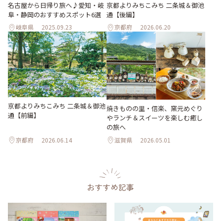
名古屋から日帰り旅へ♪愛知・岐
京都よりみちこみち 二条城＆御池
阜・静岡のおすすめスポット6選
通【後編】
岐阜県
2025.09.23
京都府
2026.06.20
京都よりみちこみち 二条城＆御池
焼きものの里・信楽、窯元めぐり
通【前編】
やランチ＆スイーツを楽しむ癒し
の旅へ
京都府
2026.06.14
滋賀県
2026.05.01
おすすめ記事