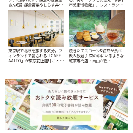
さん6選~鎌倉野菜やしらす丼な
市美術博物館」。レストランや
どここならではの味も~ | ことり
ショップも充実 | ことりっぷ
っぷ
東京駅で北欧を旅する気分。フ
焼きたてスコーン&紅茶が食べ
ィンランドで愛される「CAFE
飲み放題♪ 森の中にいるような
AALTO」が東京初上陸! | ことり
紅茶専門店・自由が丘
っぷ
「YOTSUBA TEA」でのんびり
時間 | ことりっぷ