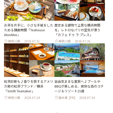
お茶を片手に、小さな手紙をした
歴史ある建物で上質な横浜時間
ためる鎌倉時間「Teahouse
を。レトロなパリの空気が漂う
AlonAlne」
「カフェ ドゥ ラ プレス」
神奈川県
2026.07.31
神奈川県
2026.07.26
紅茶診断も♪香りを旅するアメリ
自由気ままな夏旅へ♪プールや
カ発の紅茶ブランド／横浜
BBQが楽しめる、爽快な森のコテ
「Smith Teamaker」
ージ＆リゾート15選
神奈川県
2026.07.24
栃木県
[PR]
2026.07.24