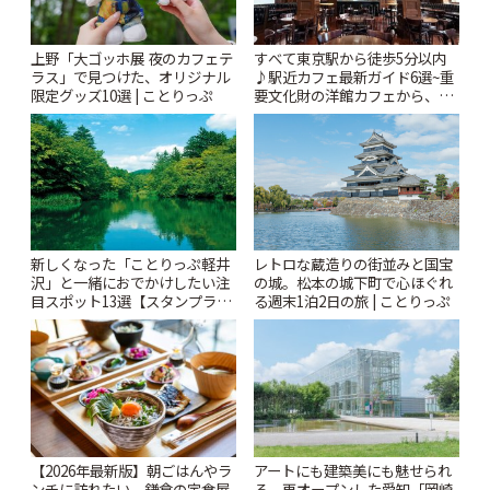
上野「大ゴッホ展 夜のカフェテ
すべて東京駅から徒歩5分以内
ラス」で見つけた、オリジナル
♪駅近カフェ最新ガイド6選~重
限定グッズ10選 | ことりっぷ
要文化財の洋館カフェから、改
札すぐのレトロ喫茶まで~ | こと
りっぷ
新しくなった「ことりっぷ軽井
レトロな蔵造りの街並みと国宝
沢」と一緒におでかけしたい注
の城。松本の城下町で心ほぐれ
目スポット13選【スタンプラリ
る週末1泊2日の旅 | ことりっぷ
ー開催中】 | ことりっぷ
【2026年最新版】朝ごはんやラ
アートにも建築美にも魅せられ
ンチに訪れたい、鎌倉の定食屋
る、再オープンした愛知「岡崎