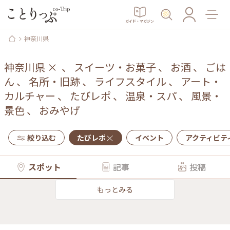
ガイド・マガジン
神奈川県
神奈川県
×
、
スイーツ・お菓子
、
お酒
、
ごは
ん
、
名所・旧跡
、
ライフスタイル
、
アート・
カルチャー
、
たびレポ
、
温泉・スパ
、
風景・
景色
、
おみやげ
絞り込む
たびレポ
イベント
アクティビテ
スポット
記事
投稿
もっとみる