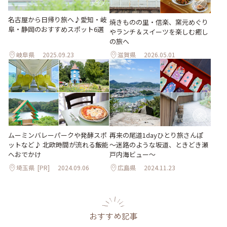
名古屋から日帰り旅へ♪愛知・岐
焼きものの里・信楽、窯元めぐり
阜・静岡のおすすめスポット6選
やランチ＆スイーツを楽しむ癒し
の旅へ
岐阜県
2025.09.23
滋賀県
2026.05.01
ムーミンバレーパークや発酵スポ
再来の尾道1dayひとり旅さんぽ
ットなど♪ 北欧時間が流れる飯能
～迷路のような坂道、ときどき瀬
へおでかけ
戸内海ビュー～
埼玉県
[PR]
2024.09.06
広島県
2024.11.23
おすすめ記事