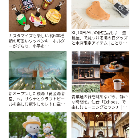
8月10日だけの限定品も♪「豊
カスタマイズも楽しい!約500種
島屋」で見つける鳩の日グッズ
類の可愛いワッペンキーホルダ
と本店限定アイテム | ことりっ
ーがずらり。小平市
ぷ
「Kimamaya T&K」 | ことりっ
ぷ
新オープンした銭湯「黄金湯 新
青葉通の緑を眺めながら、静か
宿」へ。サウナとクラフトビー
な時間を。仙台「Echoes」で
ルを楽しむ癒やしのレトロ空間
楽しむモーニングとランチ | こ
| ことりっぷ
とりっぷ