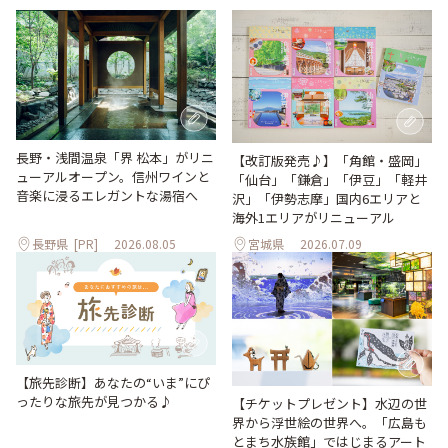
長野・浅間温泉「界 松本」がリニ
【改訂版発売♪】「角館・盛岡」
ューアルオープン。信州ワインと
「仙台」「鎌倉」「伊豆」「軽井
音楽に浸るエレガントな湯宿へ
沢」「伊勢志摩」国内6エリアと
海外1エリアがリニューアル
長野県
[PR]
2026.08.05
宮城県
2026.07.09
【旅先診断】あなたの“いま”にぴ
ったりな旅先が見つかる♪
【チケットプレゼント】水辺の世
界から浮世絵の世界へ。「広島も
とまち水族館」ではじまるアート