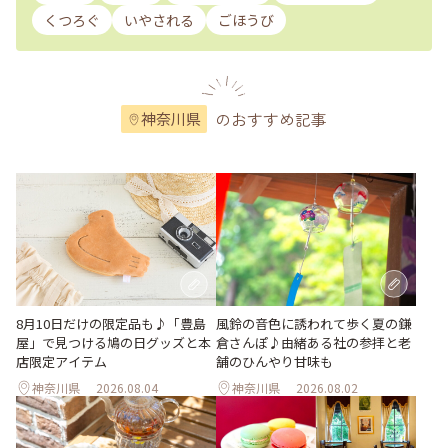
くつろぐ
いやされる
ごほうび
のおすすめ記事
神奈川県
風鈴の音色に誘われて歩く夏の鎌
8月10日だけの限定品も♪「豊島
倉さんぽ♪由緒ある社の参拝と老
屋」で見つける鳩の日グッズと本
舗のひんやり甘味も
店限定アイテム
神奈川県
2026.08.04
神奈川県
2026.08.02