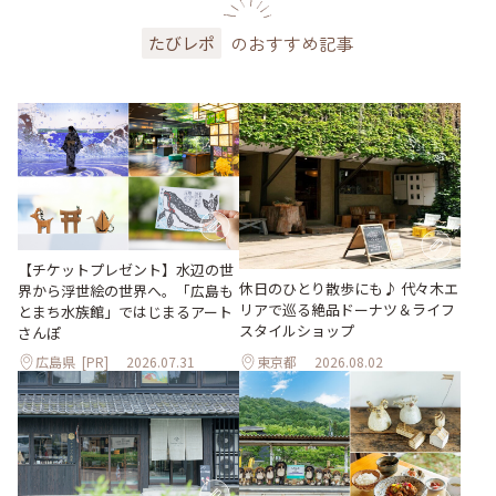
のおすすめ記事
たびレポ
【チケットプレゼント】水辺の世
休日のひとり散歩にも♪ 代々木エ
界から浮世絵の世界へ。「広島も
リアで巡る絶品ドーナツ＆ライフ
とまち水族館」ではじまるアート
スタイルショップ
さんぽ
広島県
[PR]
2026.07.31
東京都
2026.08.02