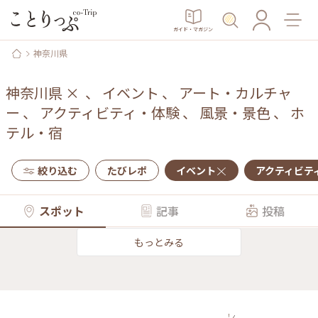
ガイド・マガジン
神奈川県
神奈川県
×
、
イベント
、
アート・カルチャ
ー
、
アクティビティ・体験
、
風景・景色
、
ホ
テル・宿
絞り込む
たびレポ
イベント
アクティビテ
スポット
記事
投稿
もっとみる