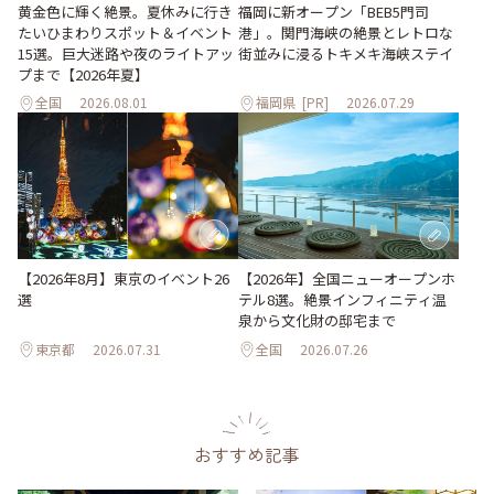
黄金色に輝く絶景。夏休みに行き
福岡に新オープン「BEB5門司
たいひまわりスポット＆イベント
港」。関門海峡の絶景とレトロな
15選。巨大迷路や夜のライトアッ
街並みに浸るトキメキ海峡ステイ
プまで【2026年夏】
全国
2026.08.01
福岡県
[PR]
2026.07.29
【2026年8月】東京のイベント26
【2026年】全国ニューオープンホ
選
テル8選。絶景インフィニティ温
泉から文化財の邸宅まで
東京都
2026.07.31
全国
2026.07.26
おすすめ記事