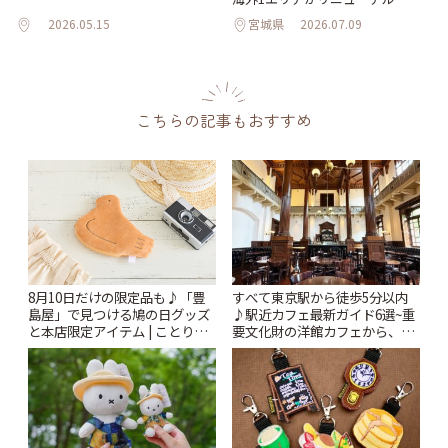
2026.05.15
宮城県
2026.07.09
こちらの記事もおすすめ
すべて東京駅から徒歩5分以内
8月10日だけの限定品も♪「豊
♪駅近カフェ最新ガイド6選~重
島屋」で見つける鳩の日グッズ
要文化財の洋館カフェから、改
と本店限定アイテム | ことりっ
札すぐのレトロ喫茶まで~ | こと
ぷ
りっぷ