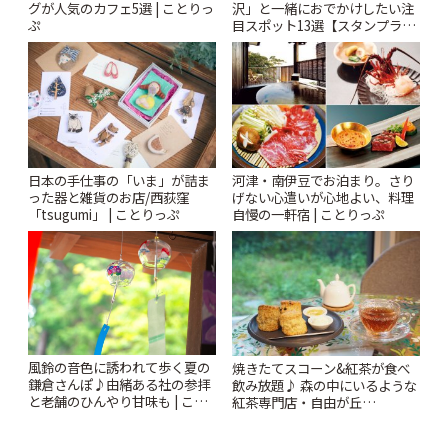
グが人気のカフェ5選 | ことりっ
沢」と一緒におでかけしたい注
ぷ
目スポット13選【スタンプラリ
ー開催中】 | ことりっぷ
日本の手仕事の「いま」が詰ま
河津・南伊豆でお泊まり。さり
った器と雑貨のお店/西荻窪
げない心遣いが心地よい、料理
「tsugumi」 | ことりっぷ
自慢の一軒宿 | ことりっぷ
風鈴の音色に誘われて歩く夏の
焼きたてスコーン&紅茶が食べ
鎌倉さんぽ♪由緒ある社の参拝
飲み放題♪ 森の中にいるような
と老舗のひんやり甘味も | こと
紅茶専門店・自由が丘
りっぷ
「YOTSUBA TEA」でのんびり
時間 | ことりっぷ