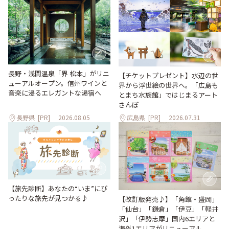
長野・浅間温泉「界 松本」がリニ
【チケットプレゼント】水辺の世
ューアルオープン。信州ワインと
界から浮世絵の世界へ。「広島も
音楽に浸るエレガントな湯宿へ
とまち水族館」ではじまるアート
さんぽ
長野県
[PR]
2026.08.05
広島県
[PR]
2026.07.31
【旅先診断】あなたの“いま”にぴ
ったりな旅先が見つかる♪
【改訂版発売♪】「角館・盛岡」
「仙台」「鎌倉」「伊豆」「軽井
沢」「伊勢志摩」国内6エリアと
海外1エリアがリニューアル