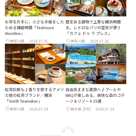
お茶を片手に、小さな手紙をした
歴史ある建物で上質な横浜時間
ためる鎌倉時間「Teahouse
を。レトロなパリの空気が漂う
AlonAlne」
「カフェ ドゥ ラ プレス」
神奈川県
2026.07.31
神奈川県
2026.07.26
紅茶診断も♪香りを旅するアメリ
自由気ままな夏旅へ♪プールや
カ発の紅茶ブランド／横浜
BBQが楽しめる、爽快な森のコテ
「Smith Teamaker」
ージ＆リゾート15選
神奈川県
2026.07.24
栃木県
[PR]
2026.07.24