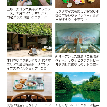
上野「大ゴッホ展 夜のカフェテ
カスタマイズも楽しい!約500種
ラス」で見つけた、オリジナル
類の可愛いワッペンキーホルダ
限定グッズ10選 | ことりっぷ
ーがずらり。小平市
「Kimamaya T&K」 | ことりっ
ぷ
新オープンした銭湯「黄金湯 新
休日のひとり散歩にも♪ 代々木
宿」へ。サウナとクラフトビー
エリアで巡る絶品ドーナツ&ラ
ルを楽しむ癒やしのレトロ空間
イフスタイルショップ | ことり
| ことりっぷ
っぷ
大阪で朝活するなら♪ モーニン
新しくなった「ことりっぷ軽井