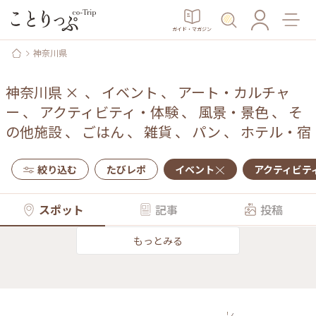
ガイド・マガジン
神奈川県
神奈川県
×
、
イベント
、
アート・カルチャ
ー
、
アクティビティ・体験
、
風景・景色
、
そ
の他施設
、
ごはん
、
雑貨
、
パン
、
ホテル・宿
絞り込む
たびレポ
イベント
アクティビテ
スポット
記事
投稿
もっとみる