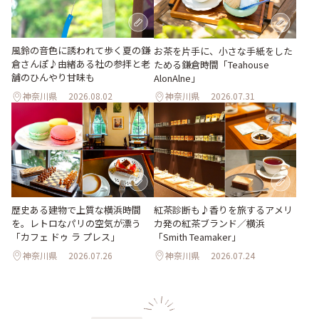
風鈴の音色に誘われて歩く夏の鎌
お茶を片手に、小さな手紙をした
倉さんぽ♪由緒ある社の参拝と老
ためる鎌倉時間「Teahouse
舗のひんやり甘味も
AlonAlne」
神奈川県
2026.08.02
神奈川県
2026.07.31
歴史ある建物で上質な横浜時間
紅茶診断も♪香りを旅するアメリ
を。レトロなパリの空気が漂う
カ発の紅茶ブランド／横浜
「カフェ ドゥ ラ プレス」
「Smith Teamaker」
神奈川県
2026.07.26
神奈川県
2026.07.24