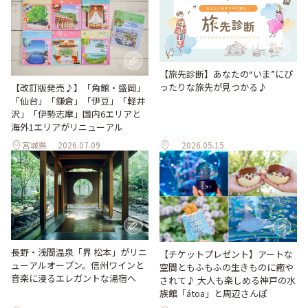
【旅先診断】あなたの“いま”にぴ
ったりな旅先が見つかる♪
【改訂版発売♪】「角館・盛岡」
「仙台」「鎌倉」「伊豆」「軽井
沢」「伊勢志摩」国内6エリアと
海外1エリアがリニューアル
宮城県
2026.07.09
2026.05.15
長野・浅間温泉「界 松本」がリニ
【チケットプレゼント】アートな
ューアルオープン。信州ワインと
空間ともふもふの生きものに癒や
音楽に浸るエレガントな湯宿へ
されて♪ 大人も楽しめる神戸の水
族館「átoa」と周辺さんぽ