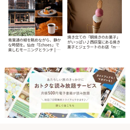
焼き立ての「朝焼きのお菓子」
青葉通の緑を眺めながら、静か
がいっぱい♪西荻窪にある焼き
な時間を。仙台「Echoes」で
菓子とジェラートのお店「mUni
楽しむモーニングとランチ | こ
(ムニ)」 | ことりっぷ
とりっぷ