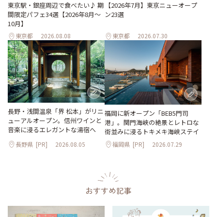
東京駅・銀座周辺で食べたい♪ 期
【2026年7月】東京ニューオープ
間限定パフェ34選【2026年8月～
ン23選
10月】
東京都
2026.08.08
東京都
2026.07.30
長野・浅間温泉「界 松本」がリニ
福岡に新オープン「BEB5門司
ューアルオープン。信州ワインと
港」。関門海峡の絶景とレトロな
音楽に浸るエレガントな湯宿へ
街並みに浸るトキメキ海峡ステイ
長野県
[PR]
2026.08.05
福岡県
[PR]
2026.07.29
おすすめ記事