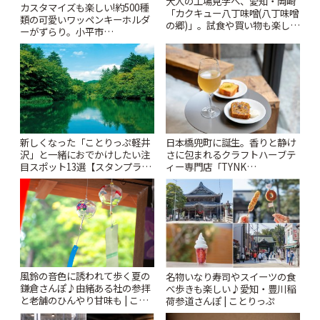
大人の工場見学へ、愛知・岡崎
カスタマイズも楽しい!約500種
「カクキュー八丁味噌(八丁味噌
類の可愛いワッペンキーホルダ
の郷)」。試食や買い物も楽しみ
ーがずらり。小平市
♪ | ことりっぷ
「Kimamaya T&K」 | ことりっ
ぷ
新しくなった「ことりっぷ軽井
日本橋兜町に誕生。香りと静け
沢」と一緒におでかけしたい注
さに包まれるクラフトハーブテ
目スポット13選【スタンプラリ
ィー専門店「TYNK
ー開催中】 | ことりっぷ
Kabutocho」 | ことりっぷ
風鈴の音色に誘われて歩く夏の
名物いなり寿司やスイーツの食
鎌倉さんぽ♪由緒ある社の参拝
べ歩きも楽しい♪愛知・豊川稲
と老舗のひんやり甘味も | こと
荷参道さんぽ | ことりっぷ
りっぷ