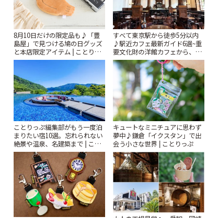
すべて東京駅から徒歩5分以内
8月10日だけの限定品も♪「豊
♪駅近カフェ最新ガイド6選~重
島屋」で見つける鳩の日グッズ
要文化財の洋館カフェから、改
と本店限定アイテム | ことりっ
札すぐのレトロ喫茶まで~ | こと
ぷ
りっぷ
ことりっぷ編集部がもう一度泊
キュートなミニチュアに思わず
まりたい宿10選。忘れられない
夢中♪鎌倉「イクスタン」で出
絶景や温泉、名建築まで | こと
会う小さな世界 | ことりっぷ
りっぷ