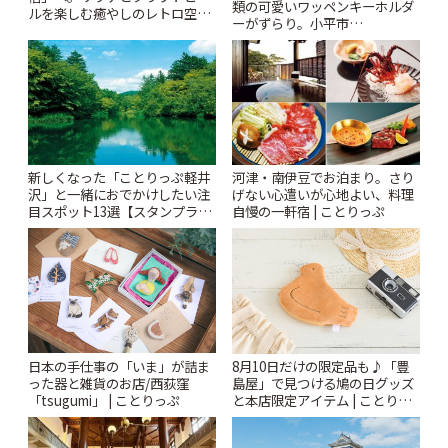
類の可愛いワッペンキーホルダ
ルを楽しむ癒やしのレトロ空間
ーがずらり。小平市
| ことりっぷ
「Kimamaya T&K」 | ことりっ
ぷ
新しくなった「ことりっぷ軽井
河津・南伊豆でお泊まり。さり
沢」と一緒におでかけしたい注
げない心遣いが心地よい、料理
目スポット13選【スタンプラリ
自慢の一軒宿 | ことりっぷ
ー開催中】 | ことりっぷ
日本の手仕事の「いま」が詰ま
8月10日だけの限定品も♪「豊
った器と雑貨のお店/西荻窪
島屋」で見つける鳩の日グッズ
「tsugumi」 | ことりっぷ
と本店限定アイテム | ことりっ
ぷ