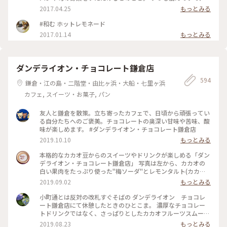
イクアウトカフェのみなのですが、アルコールもあるので、ゆ
2017.04.25
もっとみる
っくりしたいですﾟ･*:.｡. .｡.:*･゜ #farmtoyou #カリフォルニア
料理 #ランチ #カフェ #テイクアウト #由比ヶ浜 #鎌倉 #江ノ電
#和む ホットレモネード
2017.01.14
もっとみる
ダンデライオン・チョコレート鎌倉店
594
鎌倉・江の島・二階堂・由比ヶ浜・大船・七里ヶ浜
カフェ, スイーツ・お菓子, パン
友人と鎌倉を散策。立ち寄ったカフェで、日頃から頑張ってい
る自分たちへのご褒美。チョコレートの奥深い甘味や苦味、酸
味が楽しめます。 #ダンデライオン・チョコレート鎌倉店
2019.10.10
もっとみる
本格的なカカオ豆からのスイーツやドリンクが楽しめる「ダン
デライオン・チョコレート鎌倉店」 写真は左から、カカオの
白い果肉をたっぷり使った"梅ソーダ"とレモンタルト(カカオ
の間にレモンがしっかりと挟まれており、カカオの苦味となん
2019.09.02
もっとみる
だか合っている😱‼️) 窓の外からは鎌倉駅のホームが見え、春
になると桜🌸が窓を覆う感じに咲くようです🚃 ホームを行き
小町通とは反対の改札すぐそばの ダンデライオン チョコレ
交う人達を見ながら、カフェもたまには素敵だなぁ…と感じま
ート鎌倉店にて休憩したときのひとこま。 濃厚なチョコレー
した。 #チョコレート#わたしの街#ダンデライオン#カカオ#鎌
トドリンクではなく、さっぱりとしたカカオフルーツスムージ
倉#涼しげスイーツ
ーを。 美味しかったです～ そしておまけのお菓子も嬉しい。
2019.08.23
もっとみる