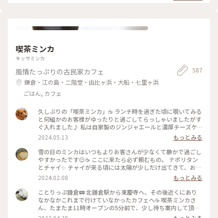
#鎌倉 #ダンデライオンチョコレート #スムージー
喫茶ミンカ
キッサミンカ
587
風情たっぷりの古民家カフェ
鎌倉・江の島・二階堂・由比ヶ浜・大船・七里ヶ浜
ごはん, カフェ
久しぶりの「喫茶ミンカ」☕️ ランチ時を過ぎた頃に覗いてみる
と何組かのお客様がゆったりと過ごしてらっしゃいましたがす
ぐ入れました♪ 私は自家製のジンジャエールと濃厚チーズケ
ーキ😋 友達は念願のプリン🍮食べれて幸せそうでした🍀 アン
2024.05.13
もっとみる
テークな家具や小物 たくさんの本に囲まれて本好き同士「こ
こでゆったりと本を読んで過ごしたいねぇ💕」 #大好きな北鎌
雪の日のミンカはいつもよりお客さんが少なくて静かで過ごし
倉をご案内
やすかったです😌☕ ここに来たら必ず頼むもの。 ナポリタン
とチャイ✨ チャイが来る頃には太陽が少しだけ出てきて、お店
に差し込む光も暖かいものになっていました😊 #冬の旅 #私の
2024.02.08
もっとみる
ことりっぷ旅
ことりっぷ鎌倉🚃 北鎌倉駅から東慶寺へ、その後近くにあり
なかなかこれまで行けていなかったカフェへ☕️ 喫茶ミンカさ
ん、たまたま11時オープンの5分前で、少し待ち案内して頂け
ました☺️ 素朴な花や緑の庭を眺めながらコーヒーとピロシキ
2023.04.20
もっとみる