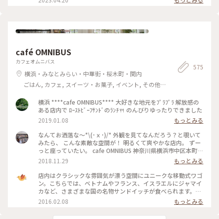
を遅い朝ごはん代わりに頂きました☕️ サクッとあったかピロシ
キ最高でした❣️ 手元近辺の撮影のみで店内の写真は🆖の為、手
元とお庭の雰囲気を(ㆀ˘･з･˘) 開店後は続々とお客様が訪れお
昼前には満席に😅 ずっと来てみたかったミンカさんに行け
て、今日の旅は最高のスタートです👍 #私のことりっぷ旅 #レ
トロな街 #北鎌倉 #青春18きっぷ #ことりっぷ鎌倉 #喫茶ミン
café OMNIBUS
カ#ピロシキ#コーヒー #ひとり歩き旅
カフェオムニバス
575
横浜・みなとみらい・中華街・桜木町・関内
ごはん, カフェ, スイーツ・お菓子, イベント, その他
施設
横浜 ****cafe OMNIBUS**** 大好きな地元をﾌﾟﾗﾌﾟﾗ 解放感の
ある店内で ﾛｰｽﾄﾋﾞｰﾌｻﾝﾄﾞのﾗﾝﾁ🍴 のんびりゆったりできました
2019.01.08
もっとみる
なんてお洒落な〜*\(･ｘ･)/* 外観を見てなんだろう？と覗いて
みたら、 こんな素敵な空間が！ 明るくて爽やかな店内。 ずー
っと座っていたい。 cafe OMNIBUS 神奈川県横浜市中区本町6-
50-1YCC ヨコハマ創造都市センター 1F 045-306-9114 11:00
2018.11.29
もっとみる
～20:00(L.O.19:30) ※lunch time 11:30～15:00（LO14:30）
※cafe&dinner time 15:00～20:00(LO19:30) 日曜営業 #横浜
店内はクラシックな雰囲気が漂う空間にユニークな移動式ワゴ
#ヨコハマ #カフェ #馬車道駅 #馬車道 #レトロビル #桜木町駅
ン。こちらでは、ベトナムやフランス、イスラエルにジャマイ
#cafe #OMNIBUS #旧第一銀行横浜支店 #ランチ #ディナー
カなど、さまざまな国の名物サンドイッチが食べられます。中
でも人気があるのは南米発祥の「キューバサンド」。外側をカ
2016.02.08
もっとみる
リッと焼いたパニーニに、ハムやピクルス、とろりとしたエメ
ンタールチーズをはさんだキューバの名物サンドイッチです。