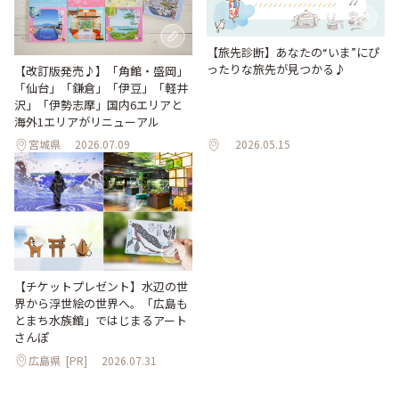
【旅先診断】あなたの“いま”にぴ
ったりな旅先が見つかる♪
【改訂版発売♪】「角館・盛岡」
「仙台」「鎌倉」「伊豆」「軽井
沢」「伊勢志摩」国内6エリアと
海外1エリアがリニューアル
宮城県
2026.07.09
2026.05.15
【チケットプレゼント】水辺の世
界から浮世絵の世界へ。「広島も
とまち水族館」ではじまるアート
さんぽ
広島県
[PR]
2026.07.31