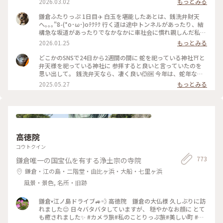
2026.03.02
もっとみる
ってくると信じられています。 現金持ち歩かないので、その場
で 旦那さんに恵んでもらった1,000円札と100円玉を洗いまし
鎌倉ふたりっぷ 1日目✈️ 白玉を堪能したあとは、銭洗弁財天
た。 意味あるかな。 ✒︎ 源頼朝が夢のお告げで発見した洞窟の
へ｡｡｡"8-(*o･ω･)oﾃｸﾃｸ 行く道は途中トンネルがあったり、結
清水が由来。 北条時頼もこの神を敬い自ら銭を洗って祈り、
構急な坂道があったりでなかなかに車社会に慣れ親しんだ私た
いつしか銭洗いの水と呼ばれるように。 御祭神は水の神、市
ちにはハードモード(((;°▽°))💦 最後にかなりな上り坂ですっか
2026.01.25
もっとみる
杵島姫命（いちきしまひめのみこと）。 🐾 茶房 雲母の前の道
り折れた心を奮い立たせ何とか無事到着(〃´o｀)ﾌｩ… 参拝し
をさらに10分ほど進んだ先にあります。 鎌倉駅西口から歩い
て、もちろんお金を少し洗い、お守り等を頂いたあとは大仏様
どこかのSNSで24日から2週間の間に 蛇を祀っている神社⛩️と
て20分ほど。 #銭洗弁財天#神奈川#鎌倉#日本遺産#銭洗弁財
に会いに行きました😊 運良く、銭洗弁財天を出た時にタクシ
弁天様を祀っている神社に 参拝すると良いと言っていたのを
天宇賀福神社#はじめての鎌倉#全決の熱が冷めない#狛犬
ー🚕が止まったので、すかさず捕まえ無事乗車。 楽ちんで高
思い出して。 銭洗弁天なら、凄く良い🙆🆗 今年は、蛇年なの
徳院へ向かいました。 親切な運転手さんに生き方を教えても
で来なければと思っていたので 丁度のタイミングと思って参
2025.05.27
もっとみる
らい、迷うことなく到着🙌 初めてお会いする鎌倉の大仏様
拝出来ました❣️ #神社 #銭洗弁天 #巳年 #弁天様 #鎌倉
は、どっしりと迎えてくださいました🙇‍♀️ 後ろから見ると、背
中が開いていらっしゃる(*´艸`) ゆっくり見たあとは長谷寺へ
行きましたが、まさかのここでも長い階段🤣🤣何とか登りきっ
てお参りを済ませ、お次は憧れの江ノ電に乗って次の目的地へ
向います🚃💨 #開運旅 #鎌倉 #銭洗弁財天#鎌倉の大仏様#長谷
高徳院
寺
コウトクイン
773
鎌倉唯一の国宝仏を有する浄土宗の寺院
鎌倉・江の島・二階堂・由比ヶ浜・大船・七里ヶ浜
風景・景色, 名所・旧跡
鎌倉•江ノ島ドライブ🚙💨 高徳院 鎌倉の大仏様 久しぶりに訪
れました😌 日々バタバタしていますが、 穏やかなお顔に とて
も癒されました✨ #カメラ旅#私のことりっぷ旅#美しい町 #鎌