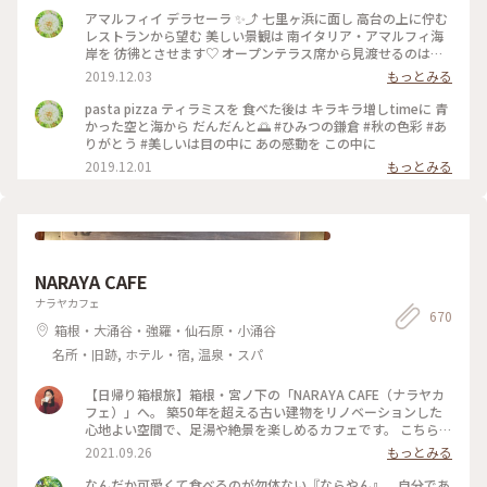
#ひみつの鎌倉 #秋のお出かけ #美味しかった #ありがとう う
アマルフィイ デラセーラ ✨⤴︎ 七里ヶ浜に面し 高台の上に佇む
っかり３時間 経っていた（笑） のんびりさん
レストランから望む 美しい景観は 南イタリア・アマルフィ海
岸を 彷彿とさせます♡ オープンテラス席から見渡せるのは
180度オーシャンビューの眩いパノラマは いつまでも いつま
2019.12.03
もっとみる
でも 眺めていたくなり… 困ります（笑） #ひみつの鎌倉 #秋の
お出かけ #美味しかった #ありがとう うっかり３時間 経ってい
pasta pizza ティラミスを 食べた後は キラキラ増しtimeに 青
た（笑）
かった空と海から だんだんと🌅 #ひみつの鎌倉 #秋の色彩 #あ
りがとう #美しいは目の中に あの感動を この中に
2019.12.01
もっとみる
NARAYA CAFE
ナラヤカフェ
670
箱根・大涌谷・強羅・仙石原・小涌谷
名所・旧跡, ホテル・宿, 温泉・スパ
【日帰り箱根旅】箱根・宮ノ下の「NARAYA CAFE（ナラヤカ
フェ）」へ。 築50年を超える古い建物をリノベーションした
心地よい空間で、足湯や絶景を楽しめるカフェです。 こちら、
築50年を超える古い建物を改装して作ったお店だそう。建物の
2021.09.26
もっとみる
外観や床の風合いなど、全体的にどことなくレトロな雰囲気が
漂っていて、落ち着きます。 投稿したのは店内席の写真。どの
なんだか可愛くて食べるのが勿体ない『ならやん』。自分であ