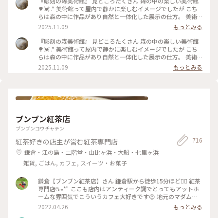
『彫刻の森美術館』 見どころたくさん 森の中の楽しい美術館
🌳💓 .* 美術館って屋内で静かに楽しむイメージでしたが こち
らは森の中に作品があり自然と一体化した展示の仕方。 美術
館のイメージをいい意味で覆される素敵な場所でした。 .* その
2025.11.09
もっとみる
中でも、このステンドグラスの塔は圧巻😳！ 写真には収まり
きらないくらい 視界いっぱいにキラキラが🌟 じっと見ている
『彫刻の森美術館』 見どころたくさん 森の中の楽しい美術館
と吸い込まれそう！ 先日、素敵ユーザーさんも投稿されてい
🌳💓 .* 美術館って屋内で静かに楽しむイメージでしたが こち
ましたが ”幸せをよぶシンフォニー”という名前なんですね☺️
らは森の中に作品があり自然と一体化した展示の仕方。 美術
ほんと幸せいっぱいになれる作品でした。 よく見ると動物や
館のイメージをいい意味で覆される素敵な場所でした。 .* その
2025.11.09
もっとみる
いろいろな模様があり、それを見つけるのも楽しいです💓 階
中でも、このステンドグラスの塔は圧巻😳！ 写真には収まり
段を登り上から見た景色も迫力あり(2枚目)！ 自然いっぱいの
きらないくらい 視界いっぱいにキラキラが🌟 先日、素敵ユー
中お散歩も楽しいし写真スポットもたくさんで 家族と充実し
ザーさんも投稿されていましたが ”幸せをよぶシンフォニ
た時間を過ごせました。 .* こちらも3年前の今頃の写真です。
ー”という名前なんですね☺️ ほんと幸せいっぱいになれる作品
南伊奈ヶ湖に行った次の日に訪れました。 #彫刻の森美術館 #
でした。 よく見ると動物やいろいろな模様があり、それを見
箱根 #ことりっぷ神奈川 #ことりっぷと一緒
つけるのも楽しいです💓 階段を登り上から見た景色も迫力あ
ブンブン紅茶店
り(2枚目)！ 自然いっぱいの中お散歩も楽しいし写真スポット
もたくさんで 家族と充実した時間を過ごせました。 .* こちら
ブンブンコウチャテン
も3年前の今頃の写真です。 南伊奈ヶ湖に行った次の日に訪れ
716
紅茶好きの店主が営む紅茶専門店
ました。 #彫刻の森美術館 #箱根 #ことりっぷ神奈川
鎌倉・江の島・二階堂・由比ヶ浜・大船・七里ヶ浜
雑貨, ごはん, カフェ, スイーツ・お菓子
鎌倉【ブンブン紅茶店】さん 鎌倉駅から徒歩15分ほど🚶‍♀️ 紅茶
専門店☕∗*ﾟ ここも店内はアンティーク調でとってもアットホ
ームな雰囲気でこういうカフェ大好きです😍 地元のマダムさ
んがおしゃべりに夢中でした(笑) 通りかかって気になり
2022.04.26
もっとみる
Googleで調べたら、クチコミでは「一見さんお断りな雰囲