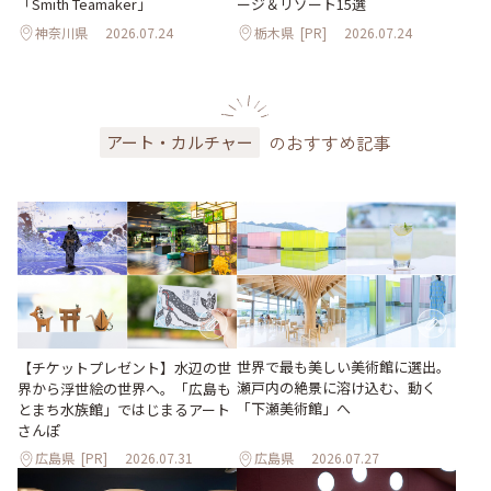
「Smith Teamaker」
ージ＆リゾート15選
神奈川県
2026.07.24
栃木県
[PR]
2026.07.24
のおすすめ記事
アート・カルチャー
世界で最も美しい美術館に選出。
【チケットプレゼント】水辺の世
瀬戸内の絶景に溶け込む、動く
界から浮世絵の世界へ。「広島も
「下瀬美術館」へ
とまち水族館」ではじまるアート
さんぽ
広島県
[PR]
2026.07.31
広島県
2026.07.27