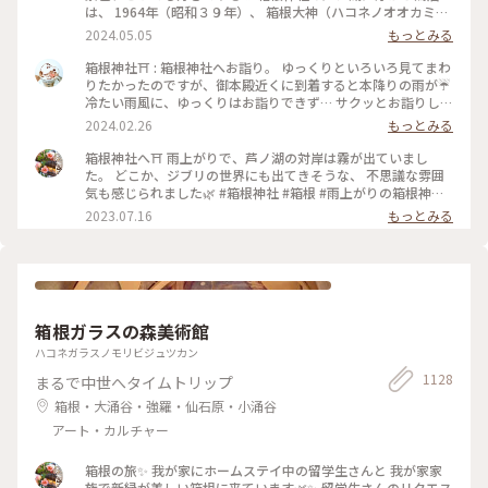
は、 1964年（昭和３９年）、 箱根大神（ハコネノオオカミ）
御鎮座 １２００年と東京オリンピック開催を奉祝記念し、
2024.05.05
もっとみる
「平和」の扁額が掲げられたそうです。 講和条約の全権特命大
使として調印した 吉田茂元首相が書かれたそうで、 それ以来
箱根神社⛩️ : 箱根神社へお詣り。 ゆっくりといろいろ見てまわ
「平和の鳥居」と親しまれています。 この「平和」の文字は、
りたかったのですが、御本殿近くに到着すると本降りの雨が☔️
芦ノ湖側からしか見られないので、 見た時はおおぉ〜✨と感動
冷たい雨風に、ゆっくりはお詣りできず… サクッとお詣りして
しました😊 #箱根神社 #芦ノ湖 #平和の鳥居 #GW #春色さがし
車に戻りました😭 : 九頭竜神社の新宮もあって見所満載です
2024.02.26
もっとみる
が、景色の写真も撮れず…残念でした😢 いろいろ後悔が残る…
また箱根に来たら、もう一度ちゃんとお詣りしに来たいです✨
箱根神社へ⛩ 雨上がりで、芦ノ湖の対岸は霧が出ていまし
木々や苔の緑が綺麗で癒されました🌿 : 平日なのにたくさんの
た。 どこか、ジブリの世界にも出てきそうな、 不思議な雰囲
人がいました。 御朱印もたくさん待つかな？と思ったけれど、
気も感じられました🌿 #箱根神社 #箱根 #雨上がりの箱根神社
意外にも待っている人はいなくて、すぐにいただくことができ
#私のことりっぷ旅 #美しい町
2023.07.16
もっとみる
ました。 : 特に良い写真もないのですが、旅の思い出投稿でし
た😊 : 📷:2024.2.19 Mon. : #私のことりっぷ旅 #冬の旅 #箱根日
帰り温泉旅 #神社 #神社巡り #箱根 #芦ノ湖 #箱根神社 #九頭竜
神社新宮 #みどりに癒される #また参拝したい #神奈川 #milk
のミルキーな毎日
箱根ガラスの森美術館
ハコネガラスノモリビジュツカン
1128
まるで中世へタイムトリップ
箱根・大涌谷・強羅・仙石原・小涌谷
アート・カルチャー
箱根の旅✨ 我が家にホームステイ中の留学生さんと 我が家家
族で新緑が美しい箱根に来ています🌿✨ 留学生さんのリクエス