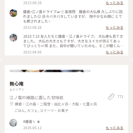
倉
2023.08.28
もっとみる
鎌倉•江ノ島ドライブ🚙💨 高徳院 鎌倉の大仏様 久しぶりに訪
れました😌 日々バタバタしていますが、 穏やかなお顔に とて
も癒されました✨
2023.08.28
もっとみる
2023.7.23 友人たちと鎌倉・江ノ島ドライブ。 大仏様も見てき
ました。 大仏の大きさもですが、大きなスイカが供えてあっ
てびっくり🍉笑 また、背中が開いていたのも、そこが開くん
だ、、と、つい写真を撮ってしまいました（3枚目） #高徳院
2023.08.06
もっとみる
#高徳院大仏殿 #鎌倉 #私のことりっぷ旅
無心庵
ムシンアン
771
江ノ電の線路に面した甘味処
鎌倉・江の島・二階堂・由比ヶ浜・大船・七里ヶ浜
ごはん, カフェ, スイーツ・お菓子
#鎌倉🍡 🍵
2026.06.12
もっとみる