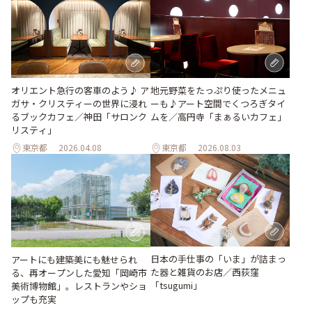
地元野菜をたっぷり使ったメニュ
オリエント急行の客車のよう♪ ア
ーも♪アート空間でくつろぎタイ
ガサ・クリスティーの世界に浸れ
ムを／高円寺「まぁるいカフェ」
るブックカフェ／神田「サロンク
リスティ」
東京都
2026.04.08
東京都
2026.08.03
日本の手仕事の「いま」が詰まっ
アートにも建築美にも魅せられ
た器と雑貨のお店／西荻窪
る、再オープンした愛知「岡崎市
「tsugumi」
美術博物館」。レストランやショ
ップも充実