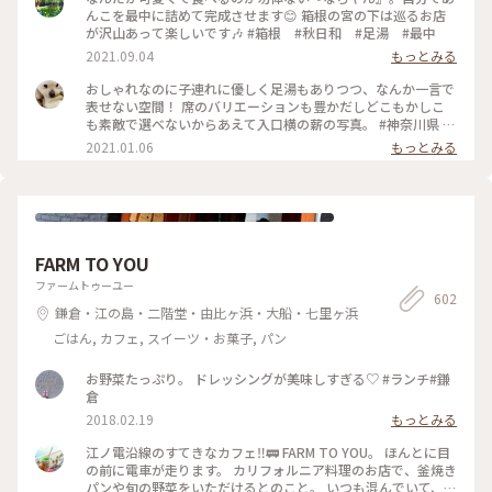
窓からも箱根の山が一望できて最高……！ 癒やされました🌳
んこを最中に詰めて完成させます😊 箱根の宮の下は巡るお店
🌲 #私のことりっぷ #箱根カフェ #ナラヤカフェ
が沢山あって楽しいです🎶 #箱根 #秋日和 #足湯 #最中
2021.09.04
もっとみる
おしゃれなのに子連れに優しく足湯もありつつ、なんか一言で
表せない空間！ 席のバリエーションも豊かだしどこもかしこ
も素敵で選べないからあえて入口横の薪の写真。 #神奈川県 #
箱根 #NARAYA CAFE #ならやカフェ #足湯 #おしゃれ空間
2021.01.06
もっとみる
FARM TO YOU
ファームトゥーユー
602
鎌倉・江の島・二階堂・由比ヶ浜・大船・七里ヶ浜
ごはん, カフェ, スイーツ・お菓子, パン
お野菜たっぷり。 ドレッシングが美味しすぎる♡ #ランチ#鎌
倉
2018.02.19
もっとみる
江ノ電沿線のすてきなカフェ‼︎🚃 FARM TO YOU。 ほんとに目
の前に電車が走ります。 カリフォルニア料理のお店で、釜焼き
パンや旬の野菜をいただけるとのこと。 いつも混んでいて、テ