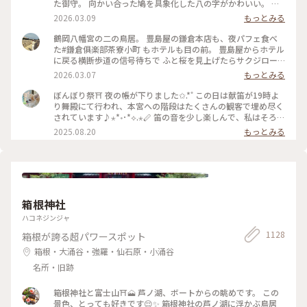
た御守。 向かい合った鳩を具象化した八の字がかわいい。 鳩
が道案内をする“八幡神の使い”とされる神聖な鳥であり、 対
2026.03.09
もっとみる
の鳩が末広がりで縁起が良いことも理由だそうです。 #はじめ
ての鎌倉#鎌倉#鶴岡八幡宮#国指定重要文化財#狛犬#旅の記念
鶴岡八幡宮の二の鳥居。 豊島屋の鎌倉本店も、夜パフェ食べ
た#鎌倉俱楽部茶寮小町 もホテルも目の前。 豊島屋からホテル
に戻る横断歩道の信号待ちで ふと桜を見上げたらサクジロー
がいたのでiPhoneで。 #はじめての鎌倉#Ayu桜#サクジロー#
2026.03.07
もっとみる
鎌倉#鶴岡八幡宮#二の鳥居#狛犬
ぼんぼり祭⛩ 夜の帳が下りました✩.*˚ この日は献笛が19時よ
り舞殿にて行われ、本宮への階段はたくさんの観客で埋め尽く
されています♪⋆*॰･*⟡.⋆🪈 笛の音を少し楽しんで、私はそろそ
ろ帰らなければと、またぼんぼりを眺めながら参道を歩きます
2025.08.20
もっとみる
まだこの時間からもたくさんの人が次々と向かっていて、長年
たくさんの人に愛されているお祭りなんだなぁと感じました✨️
来年もどんなぼんぼりがあるか気になっちゃうだろうな〰️
*˙︶˙*)ﾉ"ﾏﾀﾈｰ♡ #ゆるり夏時間 #神奈川 #鎌倉 #鶴岡八幡宮 #
ぼんぼり祭 #毎年立秋の前日から9日まで#ぼんぼり#献笛#渡瀬
政造#庵野秀明と安野百葉子夫妻の作品は並んで展示#山崎杉夫
箱根神社
ハコネジンジャ
1128
箱根が誇る超パワースポット
箱根・大涌谷・強羅・仙石原・小涌谷
名所・旧跡
箱根神社と富士山⛩️🗻 芦ノ湖、ボートからの眺めです。 この
景色、とっても好きです😌✨ 箱根神社の芦ノ湖に浮かぶ鳥居