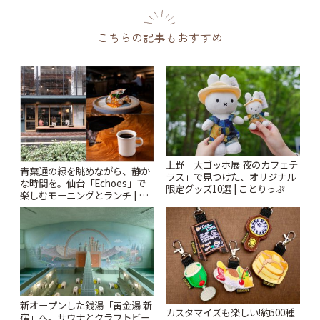
こちらの記事もおすすめ
上野「大ゴッホ展 夜のカフェテ
青葉通の緑を眺めながら、静か
ラス」で見つけた、オリジナル
な時間を。仙台「Echoes」で
限定グッズ10選 | ことりっぷ
楽しむモーニングとランチ | こ
とりっぷ
新オープンした銭湯「黄金湯 新
カスタマイズも楽しい!約500種
宿」へ。サウナとクラフトビー