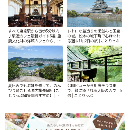
すべて東京駅から徒歩5分以内
レトロな蔵造りの街並みと国宝
♪駅近カフェ最新ガイド6選~重
の城。松本の城下町で心ほぐれ
要文化財の洋館カフェから、改
る週末1泊2日の旅 | ことりっぷ
札すぐのレトロ喫茶まで~ | こと
りっぷ
夏休みでも混雑を避けて。のん
公園ビューから川床テラスま
びり過ごせる国内旅先6選【こ
で。緑に癒される大阪のカフェ5
とりっぷ編集部おすすめ】 | こ
選 | ことりっぷ
とりっぷ