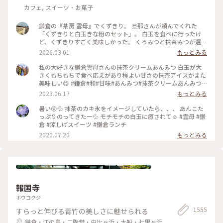
カフェ, スイーツ・お菓子
鎌倉の『茶房 雲母』でくずきり。 旦那さんが頼んでくれた
「くずきりと白玉きな粉のセット」。 白玉を食べに行ったけ
ど、くずきりすごく美味しかった。 くろみつと抹茶みつが選べ
ます。 1時間待ちを想定して行ったら、30分も待たずに入れ
2026.03.01
もっとみる
た。 梅の見える特等席。 けど、席についてから出てくるまで
30分弱かかったので、だいたい1時間。 1時間くらいなら、並
私の大好きな鎌倉雲母さんの抹茶クリームあんみつ 白玉が大
んでも食べたいクオリティ。 #神奈川#鎌倉#茶房雲母#白玉#お
きくもちもちで食べ応えがあり程よい甘さの抹茶アイスがまた
もちずき#Ayuのおやつ#はじめての鎌倉
美味しい😋 #鎌倉#和#甘味#あんみつ#抹茶クリームあんみつ#
雲母
2023.06.17
もっとみる
暑い😵💦 抹茶のカキ氷をイメージしていたら、、、 あんこた
っぷりのってきたー💦 モチモチの白玉に癒されて☺️ #雲母 #鎌
倉 #涼しげスイーツ #鎌倉ランチ
2020.07.20
もっとみる
報国寺
ホウコクジ
1555
すらっと伸びる青竹の美しさに魅せられる
鎌倉・江の島・二階堂・由比ヶ浜・大船・七里ヶ浜