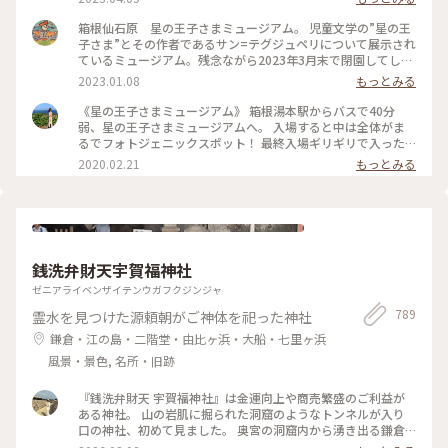
いのが本当に残念すぎる‥とーっても素敵なミュージアムでし
た！ #私のことりっぷ旅 #箱根 #日帰り旅 #星の王子さまミュ
箱根仙石原 星の王子さまミュージアム。 児童文学の”星の王
ージアム #星の王子さま #神奈川
子さま”とその作者であるサン=テグジュペリについて展示され
ているミュージアム。残念ながら2023年3月末で閉園してしま
います。 1月9日までロマンティック・スターリー・ウィンタ
2023.01.08
もっとみる
ーが開催中で園内のクリスマスツリーのライトアップがとても
綺麗です🎄✨星の王子さまの世界感に引き込まれる素敵なミュ
《星の王子さまミュージアム》 箱根湯本駅からバスで40分
ージアムです。 #神奈川 #箱根 #仙石原 #星の王子さま #イルミ
弱、星の王子さまミュージアムへ。 入場すると中は全体がま
ネーション #ファンタジーの世界
るでフォトジェニックスポット！ 最終入場ギリギリで入った
のでほとんど人がおらずめいっぱい写真が撮れました✨ 展示ホ
2020.02.21
もっとみる
ールには星の王子さまについてや、サン・テグジュペリについ
てなど多くの展示がありました。映像を見るブースもあり、本
を読んだことがない方も世界観がわかりやすいのではないかと
思います(*´꒳`*) 17:30くらいになると辺りが暗くなってき
て、ライトアップがより幻想的に。閉園時間変わらなければ夜
のライトアップ見れるのは今のうちだけなのかな？？ 星の王
銭洗弁財天宇賀福神社
子さまの世界に浸れる充実した空間でした。楽しかった(๑˃̵ᴗ˂̵)
#冬のおでかけ #旅行 #箱根 #箱根旅行
ゼニアライベンザイテンウガフクジンジャ
789
霊水を見つけた源頼朝がご神体を祀った神社
鎌倉・江の島・二階堂・由比ヶ浜・大船・七里ヶ浜
風景・景色, 名所・旧跡
『銭洗弁財天 宇賀福神社』は金運向上や商売繁盛のご利益が
ある神社。 山の岩肌に掘られた洞窟のようなトンネルが入り
口の神社、初めて見ました。 奥宮の洞窟内から湧き出る鎌倉
五名水のひとつ「銭洗水」でお金を洗うと 何倍にも増えて戻