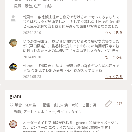
風景・景色, 名所・旧跡
報国寺 一条恵観山荘から数分で行けるので寄ってみました こ
ちらはちようど見頃でした！ そして夕暮れの由比ヶ浜 葉山側
と七里ヶ浜側で海も空も色が違って面白い写真となりました
2024.12.10
もっとみる
いつかの報国寺。 駅からは離れているので密かな穴場でした
が（平日限定）、最近割と混んでます💦 この時期報国寺で蚊
に刺されなかったのは初めてじゃないでしょうか。どこ行っ
た〜🦟 #ことりっぷ旅2024 #鎌倉
2024.09.20
もっとみる
竹の庭 「報国寺」 私は 新緑の頃の鎌倉がいちばん好きで
す😊 今朝はテレ朝の依田さん中継が入ってますね
2024.05.23
もっとみる
gram
1278
鎌倉・江の島・二階堂・由比ヶ浜・大船・七里ヶ浜
雑貨, アート・カルチャー, ライフスタイル
オーダーメイドで指輪が作れる「gram」② 波をイメージし
た、ピンキー💍 このサイズだと、お値段は980円です！
#gram#旅のひととき#わたしの街#鎌倉#リング