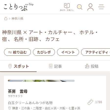
ガイド・マガジン
神奈川県
神奈川県
×
アート・カルチャー
、
ホテル・
宿
、
名所・旧跡
、
カフェ
絞り込む
たびレポ
イベント
アクティビティ
スポット
記事
投稿
茶房 雲母
サボウキララ
1786
白玉クリームあんみつが名物
鎌倉・江の島・二階堂・由比ヶ浜・大船・七里ヶ浜