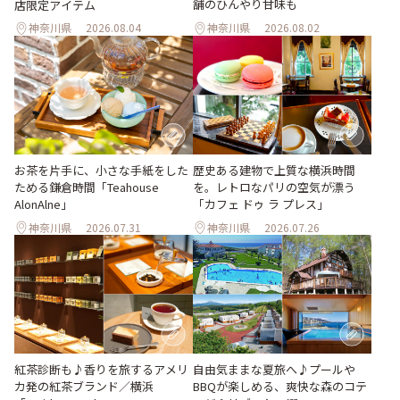
舗のひんやり甘味も
店限定アイテム
神奈川県
2026.08.04
神奈川県
2026.08.02
お茶を片手に、小さな手紙をした
歴史ある建物で上質な横浜時間
ためる鎌倉時間「Teahouse
を。レトロなパリの空気が漂う
AlonAlne」
「カフェ ドゥ ラ プレス」
神奈川県
2026.07.31
神奈川県
2026.07.26
紅茶診断も♪香りを旅するアメリ
自由気ままな夏旅へ♪プールや
カ発の紅茶ブランド／横浜
BBQが楽しめる、爽快な森のコテ