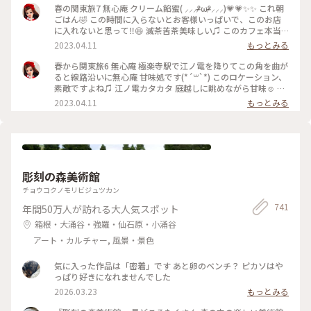
春の関東旅7 無心庵 クリーム餡蜜( ⸝⸝⸝ᵒ̴̶̷ωᵒ̴̶̷⸝⸝⸝)💗💗✨✨ これ朝
ごはん🤣 この時間に入らないとお客様いっぱいで、このお店
に入れないと思って‼️😆 滅茶苦茶美味しい♫ このカフェ本当
におすすめ♫ 江ノ電でぶらぶらしながら鎌倉方面の旅の折に
2023.04.11
もっとみる
ぜひどうぞ(*´꒳`*)
春から関東旅6 無心庵 極楽寺駅で江ノ電を降りてこの角を曲が
ると線路沿いに無心庵 甘味処です(*´꒳`*) このロケーション、
素敵ですよね♫ 江ノ電カタカタ 庭越しに眺めながら甘味☺️ は
ずれないシュチェーション(*´꒳`*)
2023.04.11
もっとみる
彫刻の森美術館
チョウコクノモリビジュツカン
741
年間50万人が訪れる大人気スポット
箱根・大涌谷・強羅・仙石原・小涌谷
アート・カルチャー, 風景・景色
気に入った作品は「密着」です あと卵のベンチ？ ピカソはや
っぱり好きになれませんでした
2026.03.23
もっとみる