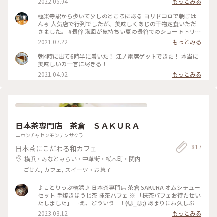
2022.05.04
もっとみる
卵かけご飯は自力で泡立てる方式。 体に良さそうなメニュー
でホッと一息、、 と思ったら、江ノ電が通過するのでずっと
極楽寺駅から歩いて少しのところにある ヨリドコロで朝ごは
アトラクション気分で楽しめました♪ #春風さんぽ #ヒーリン
ん🍚 人気店で行列でしたが、美味しくあじの干物定食いただ
グ旅 #Myことりっぷ #鎌倉 #鎌倉カフェ #江ノ電
きました。 #長谷 海風が気持ちい夏の長谷でのショートトリッ
プにて🌊☀️ #鎌倉#長谷#極楽寺#ヨリドコロ#朝ごはん
2021.07.22
もっとみる
朝4時に出て6時半に着いた！ 江ノ電席ゲットできた！ 本当に
美味しいの一言に尽きる！
2021.04.02
もっとみる
日本茶専門店 茶倉 ＳＡＫＵＲＡ
ニホンチャセンモンテンサクラ
817
日本茶にこだわる和カフェ
横浜・みなとみらい・中華街・桜木町・関内
ごはん, カフェ, スイーツ・お菓子
♪ことりっぷ横浜♪ 日本茶専門店 茶倉 SAKURA オムシチュー
セット 手焼きほうじ茶 抹茶パフェ ※ 「抹茶パフェお待たせい
たしました」 …え、どういう…！(◎_◎;) あまりにお久しぶり
で 抹茶パフェが リニューアルしていることも知らず 衝撃
2023.03.12
もっとみる