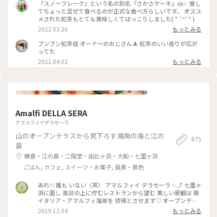
気」とか「うちに何か用ですか？って感じの対応」ってあった
『スノーフレーク』という名の別名『さかさケーキ』🍰✨ 崩し
のだけど、全然そんなことなくて(男性のマスターが素っ気な
てちょっと混ぜて食べるのが正式な食べ方らしいです。 オスス
いかな？)女性の方はテキパキと対応されていて、とりあえず
メされた紅茶もとても美味しくてほっこりしました( *´꒳`* )
忙しそうではありました😲私は全然嫌な気分ではありませんで
2022.03.20
もっとみる
した✨ この逆さまのケーキ？🧐が気になってオーダーしてみた
ところ、 ケーキではなくて、メレンゲのシフォンみたいな感じ
ブンブン紅茶店 オーナーのおじさん🎩 紅茶のいい香りが広が
でふわっふわ😍とろけますぅ ひたすら甘々なんだけど、イチ
ってた
ゴが甘酸っぱくて、一緒に食べて紅茶をいただくには最高のバ
2021.04.02
もっとみる
ランスでした💓 #鎌倉カフェ #紅茶専門店 #ブンブン紅茶店 #
鎌倉さんぽ #Myことりっぷ #カフェ巡り #38_カフェ巡り
Amalfi DELLA SERA
アマルフィイデラセーラ
山のオープンテラスから見下ろす湘南の海と江の
675
島
鎌倉・江の島・二階堂・由比ヶ浜・大船・七里ヶ浜
ごはん, カフェ, スイーツ・お菓子, 風景・景色
あれ❔❕ 誰も いない（笑） アマルフィイ デラセーラ ✨⤴︎ 七里ヶ
浜に面し 高台の上に佇むレストランから望む 美しい景観は 南
イタリア・アマルフィ海岸を 彷彿とさせます♡ オープンテラ
ス席から見渡せるのは 180度オーシャンビューの眩いパノラマ
2019.12.04
もっとみる
は いつまでも いつまでも 眺めていたくなり… 困ります（笑）