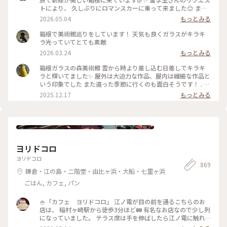
トにより、 久しぶりにロマンスカーに乗って来ました😊 まず
は、箱根ガラスの森美術館へ°˖✧ 1番感動したのが、庭園でひ
2026.05.04
もっとみる
ときわ輝いていた 「クリスタル・ガラスの藤の花」💙💜🤍 藤
の花は春から初夏にかけて 箱根の山間に美しく咲くそうで、
箱根で美術館巡りをしています！ 天気も良くガラスがキラキ
またイタリア•フィレンツェにも 名所があるそうです✨ その藤
ラ光っていてとても素敵
の花をクリスタル・ガラスで表現... 爽やかな初夏の風と木漏れ
2026.03.24
もっとみる
日に輝く様子は 夢のように美しかったです𖧷 ⁺. 【展示期間】
2026年3月14日から6月25日まで。 #箱根ガラスの森美術館 #
箱根ガラスの森美術館 雲から時より差し込む日差しでキラキ
箱根 #ちいさな列車旅 #クリスタル・ガラスの藤の花 #藤の花
ラと輝いてました✨ 屋外は大迫力な作品、屋内は繊細な作品と
#藤 #久しぶりにロマンスカー
いう印象でした また違った季節に行くのも面白そうです！ . #
ことりっぷ #ことりっぷ箱根
2025.12.17
もっとみる
ヨリドコロ
ヨリドコロ
869
鎌倉・江の島・二階堂・由比ヶ浜・大船・七里ヶ浜
ごはん, カフェ, パン
🍚「カフェ ヨリドコロ」 江ノ電が目の前を通るこちらのお
店は、 稲村ヶ崎駅から徒歩3分ほど🚃 有名なお店なので少し列
になっていました。 テラス席は手を伸ばしたら江ノ電に触れ
そうなくらい近い..! ・ ご飯はしらす丼と卵かけご飯を注文。