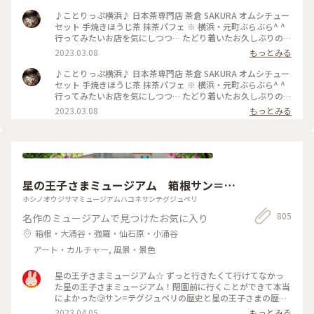
的〜！！ なんと雲…いや、わたあめがモリッと 爆発的に？！
のってます(*^o^*) とりあえず写真、写真（笑） あまりの動揺
♪ことりっぷ横浜♪ 日本茶専門店 茶倉 SAKURA オムシチュー
にわたあめを食べながら 落としたり(^^;; でもわたあめの中か
セット 手焼きほうじ茶 抹茶パフェ ※ 横浜・元町ぶらぶら^ ^
らは 私の知ってるおいしい抹茶パフェ☆ 抹茶づくしのおいし
行ってみたいお店を気にしつつ… たどり着いたお久しぶりの
いパフェでした！ そしてそして 満腹になりすぎました…
「日本茶専門店 茶倉 SAKURA」 ランチメニューの オムシチュ
2023.03.08
もっとみる
(o^^o) 楽しいランチタイムでした〜☆ #私のことりっぷ旅
ーセットを いただきました☆ 登場したのは オムライスに 豆乳
#Myことりっぷ #パフェ #抹茶 #日本茶 #ランチ #カフェ ##元
のシチューをたっぷりかけた ボリューム満点の一品☆ オムラ
♪ことりっぷ横浜♪ 日本茶専門店 茶倉 SAKURA オムシチュー
町 #横浜
イスのご飯は ほうじ茶で炊いた香ばしご飯☆ 豆乳シチューと
セット 手焼きほうじ茶 抹茶パフェ ※ 横浜・元町ぶらぶら^ ^
たまごが一体に とろり〜☆ ん〜おいしっ(o^^o) ※ そして次に
行ってみたいお店を気にしつつ… たどり着いたお久しぶりの
ランチには 人気の抹茶パフェを追加できたので またまたお久
「日本茶専門店 茶倉 SAKURA」 ランチメニューの オムシチュ
2023.03.08
もっとみる
しぶりの 茶倉の抹茶パフェ登場です〜(^O^) #私のことりっぷ
ーセットを いただきました☆ 登場したのは オムライスに 豆乳
旅 #Myことりっぷ #オムシチュー #オムライス #シチュー #元
のシチューをたっぷりかけた ボリューム満点の一品☆ オムラ
町 #日本茶 #カフェ #元町 #横浜
イスのご飯は ほうじ茶で炊いた香ばしご飯☆ 豆乳シチューと
たまごが一体に とろり〜☆ ん〜おいしっ(o^^o) ※ そして次に
ランチには 人気の抹茶パフェを追加できたので またまたお久
しぶりの 茶倉の抹茶パフェ登場です〜(^O^) #私のことりっぷ
星の王子さまミュージアム 箱根サン＝テ
旅 #Myことりっぷ #オムシチュー #オムライス #シチュー #日
本茶 #ランチ #カフェ #元町 #横浜
グジュペリ
ホシノオウジサマミュージアムハコネサンテグジュペリ
805
名作のミュージアムで見つけたお気に入り
箱根・大涌谷・強羅・仙石原・小涌谷
アート・カルチャー, 風景・景色
星の王子さまミュージアム☆ ずっと行きたくて行けてなかっ
た星の王子さまミュージアム！閉園前に行くことができて本当
によかった🥲サン=テグジュペリの歴史と星の王子さまの歴史
がぎゅっと詰まっているミュージアム☆もう行くことができな
2023.04.05
もっとみる