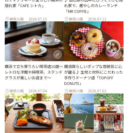
隠れ家「CAFE シトカ」
れ家で、癒やしのカレーランチ
「MR COFFIE」
神奈川県
2026.07.15
神奈川県
2026.07.12
横浜で立ち寄りたい喫茶店10選～
横須賀らしいポップな雰囲気に心
レトロな洋館や純喫茶、ステンド
が躍る♪ 生地と材料にこだわった
グラスが美しいお店まで～
手作りドーナツ店「TOPOFF
DONUTS」
神奈川県
2026.07.04
神奈川県
2026.07.02