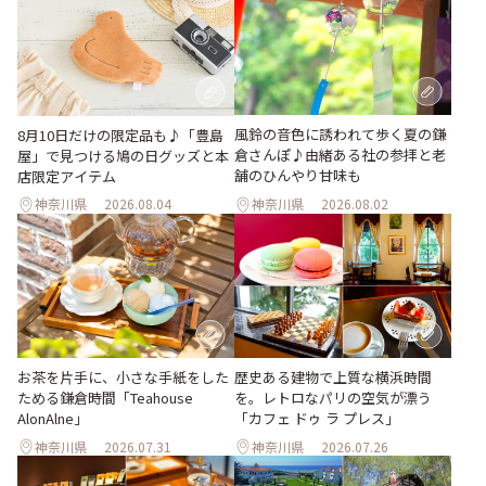
風鈴の音色に誘われて歩く夏の鎌
8月10日だけの限定品も♪「豊島
倉さんぽ♪由緒ある社の参拝と老
屋」で見つける鳩の日グッズと本
舗のひんやり甘味も
店限定アイテム
神奈川県
2026.08.04
神奈川県
2026.08.02
お茶を片手に、小さな手紙をした
歴史ある建物で上質な横浜時間
ためる鎌倉時間「Teahouse
を。レトロなパリの空気が漂う
AlonAlne」
「カフェ ドゥ ラ プレス」
神奈川県
2026.07.31
神奈川県
2026.07.26