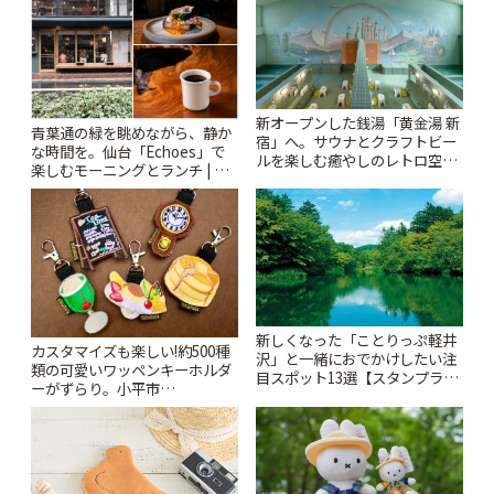
新オープンした銭湯「黄金湯 新
青葉通の緑を眺めながら、静か
宿」へ。サウナとクラフトビー
な時間を。仙台「Echoes」で
ルを楽しむ癒やしのレトロ空間
楽しむモーニングとランチ | こ
| ことりっぷ
とりっぷ
新しくなった「ことりっぷ軽井
カスタマイズも楽しい!約500種
沢」と一緒におでかけしたい注
類の可愛いワッペンキーホルダ
目スポット13選【スタンプラリ
ーがずらり。小平市
ー開催中】 | ことりっぷ
「Kimamaya T&K」 | ことりっ
ぷ