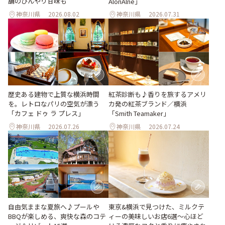
舗のひんやり甘味も
AlonAlne」
神奈川県
2026.08.02
神奈川県
2026.07.31
歴史ある建物で上質な横浜時間
紅茶診断も♪香りを旅するアメリ
を。レトロなパリの空気が漂う
カ発の紅茶ブランド／横浜
「カフェ ドゥ ラ プレス」
「Smith Teamaker」
神奈川県
2026.07.26
神奈川県
2026.07.24
自由気ままな夏旅へ♪プールや
東京&横浜で見つけた、ミルクテ
BBQが楽しめる、爽快な森のコテ
ィーの美味しいお店6選～心ほど