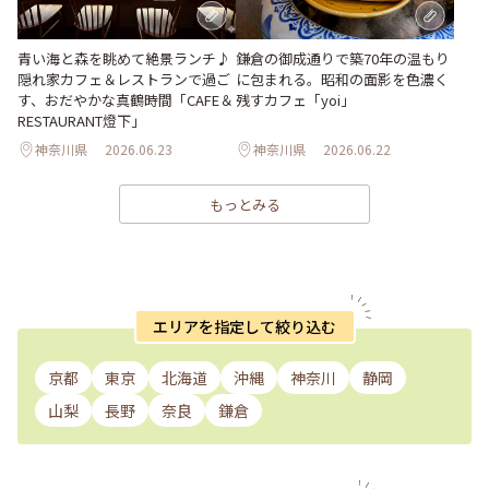
青い海と森を眺めて絶景ランチ♪
鎌倉の御成通りで築70年の温もり
隠れ家カフェ＆レストランで過ご
に包まれる。昭和の面影を色濃く
す、おだやかな真鶴時間「CAFE＆
残すカフェ「yoi」
RESTAURANT燈下」
神奈川県
2026.06.23
神奈川県
2026.06.22
もっとみる
エリアを指定して絞り込む
京都
東京
北海道
沖縄
神奈川
静岡
山梨
長野
奈良
鎌倉