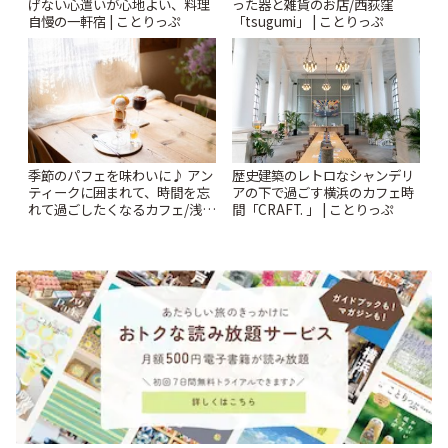
げない心遣いが心地よい、料理
った器と雑貨のお店/西荻窪
自慢の一軒宿 | ことりっぷ
「tsugumi」 | ことりっぷ
季節のパフェを味わいに♪ アン
歴史建築のレトロなシャンデリ
ティークに囲まれて、時間を忘
アの下で過ごす横浜のカフェ時
れて過ごしたくなるカフェ/浅草
間「CRAFT. 」 | ことりっぷ
「annorum cafe」 | ことりっぷ