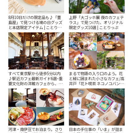
上野「大ゴッホ展 夜のカフェテ
8月10日だけの限定品も♪「豊
ラス」で見つけた、オリジナル
島屋」で見つける鳩の日グッズ
限定グッズ10選 | ことりっぷ
と本店限定アイテム | ことりっ
ぷ
すべて東京駅から徒歩5分以内
まるで物語の入り口のよう。花
♪駅近カフェ最新ガイド6選~重
と緑に囲まれた小さなカフェ/高
要文化財の洋館カフェから、改
井戸「花ト喫茶 ネコノコバン」
札すぐのレトロ喫茶まで~ | こと
| ことりっぷ
りっぷ
河津・南伊豆でお泊まり。さり
日本の手仕事の「いま」が詰ま