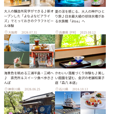
大人の醸造所見学ができる♪新オ
夏の涼を感じる、大人の神戸ひと
ープンした「よなよなビアライ
り旅♪日本最大級の球体水槽があ
ズ」でとっておきのクラフトビー
る水族館「átoa」へ
ル体験
大阪府
2026.07.31
兵庫県
[PR]
2025.08.12
海景色を眺める三浦半島・三崎へ
かわいい落雁づくり体験も♪美し
♪ 直売所＆スイーツ食べ歩きさ
い庭園を望む、金沢の老舗和菓子
んぽ
店「森八 本店」
神奈川県
2026.06.25
石川県
2016.10.12