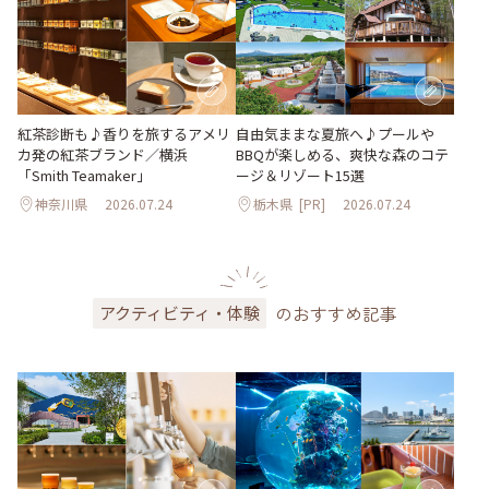
紅茶診断も♪香りを旅するアメリ
自由気ままな夏旅へ♪プールや
カ発の紅茶ブランド／横浜
BBQが楽しめる、爽快な森のコテ
「Smith Teamaker」
ージ＆リゾート15選
神奈川県
2026.07.24
栃木県
[PR]
2026.07.24
のおすすめ記事
アクティビティ・体験