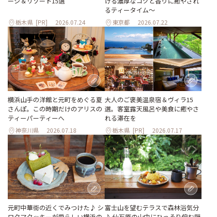
ージ＆リゾート15選
ける濃厚なコクと香りに癒やされ
るティータイム～
栃木県
[PR]
2026.07.24
東京都
2026.07.22
大人のご褒美温泉宿＆ヴィラ15
横浜山手の洋館と元町をめぐる夏
選。客室露天風呂や美食に癒やさ
さんぽ。この時期だけのアリスの
れる滞在を
ティーパーティーへ
神奈川県
2026.07.18
栃木県
[PR]
2026.07.17
元町中華街の近くでみつけた♪ シ
富士山を望むテラスで森林浴気分
ロクマクッキーが愛らしい横浜の
♪ 仙石原の山中にひっそり佇む隠