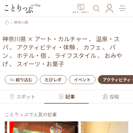
ガイド・マガジン
神奈川県
神奈川県
×
アート・カルチャー
、
温泉・ス
パ
、
アクティビティ・体験
、
カフェ
、
パ
ン
、
ホテル・宿
、
ライフスタイル
、
おみや
げ
、
スイーツ・お菓子
絞り込む
たびレポ
イベント
アクティビティ
スポット
記事
投稿
ことりっぷで人気の記事