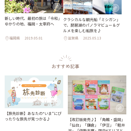
新しい時代、最初の旅は「令和」
クラシカルな観光船「ミシガン」
ゆかりの地、福岡・太宰府へ
で、琵琶湖のパノラマビュー＆グ
ルメを楽しむ船旅を♪
福岡県
2019.05.01
滋賀県
2025.05.13
おすすめ記事
【旅先診断】あなたの“いま”にぴ
ったりな旅先が見つかる♪
【改訂版発売♪】「角館・盛岡」
「仙台」「鎌倉」「伊豆」「軽井
沢」「伊勢志摩」国内6エリアと