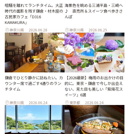
喧騒を離れてランチタイム。大正
海景色を眺める三浦半島・三崎へ
時代の面影を残す鎌倉・材木座の
♪ 直売所＆スイーツ食べ歩きさ
古民家カフェ「D316
んぽ
KAMAKURA」
神奈川県
2026.06.28
神奈川県
2026.06.25
【2026最新】梅雨のお出かけの目
鎌倉でひとり静かに訪ねたい。カ
的に。東京・鎌倉で今しか出会え
ウンター席で過ごす4通りのラン
ない、見た目も美しい「紫陽花ス
チタイム
イーツ」6選
神奈川県
2026.06.24
東京都
2026.06.24