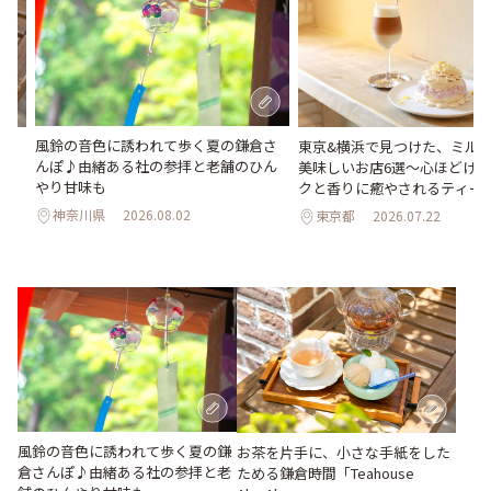
風鈴の音色に誘われて歩く夏の鎌倉さ
め
東京&横浜で見つけた、ミル
んぽ♪由緒ある社の参拝と老舗のひん
美味しいお店6選～心ほどけ
やり甘味も
クと香りに癒やされるティー
神奈川県
2026.08.02
東京都
2026.07.22
風鈴の音色に誘われて歩く夏の鎌
お茶を片手に、小さな手紙をした
倉さんぽ♪由緒ある社の参拝と老
ためる鎌倉時間「Teahouse