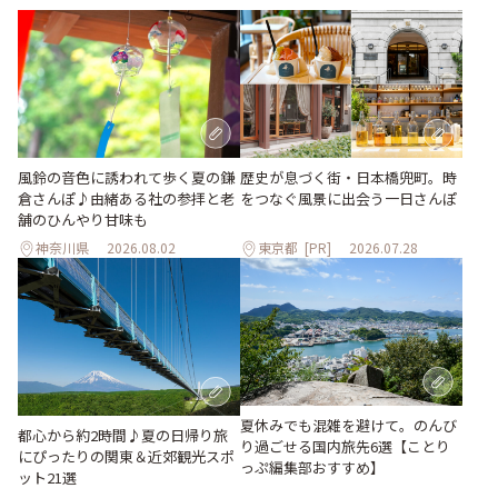
風鈴の音色に誘われて歩く夏の鎌
歴史が息づく街・日本橋兜町。時
倉さんぽ♪由緒ある社の参拝と老
をつなぐ風景に出会う一日さんぽ
舗のひんやり甘味も
神奈川県
2026.08.02
東京都
[PR]
2026.07.28
夏休みでも混雑を避けて。のんび
都心から約2時間♪夏の日帰り旅
り過ごせる国内旅先6選【ことり
にぴったりの関東＆近郊観光スポ
っぷ編集部おすすめ】
ット21選