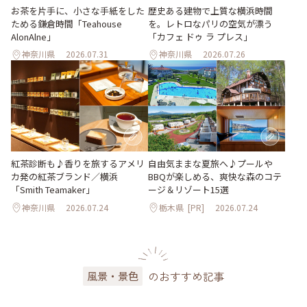
お茶を片手に、小さな手紙をした
歴史ある建物で上質な横浜時間
ためる鎌倉時間「Teahouse
を。レトロなパリの空気が漂う
AlonAlne」
「カフェ ドゥ ラ プレス」
神奈川県
2026.07.31
神奈川県
2026.07.26
紅茶診断も♪香りを旅するアメリ
自由気ままな夏旅へ♪プールや
カ発の紅茶ブランド／横浜
BBQが楽しめる、爽快な森のコテ
「Smith Teamaker」
ージ＆リゾート15選
神奈川県
2026.07.24
栃木県
[PR]
2026.07.24
のおすすめ記事
風景・景色