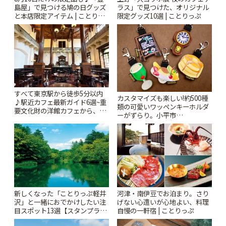
ラス」で見つけた、オリジナル
島屋」で見つける鳩の日グッズ
限定グッズ10選 | ことりっぷ
と本店限定アイテム | ことりっ
ぷ
すべて東京駅から徒歩5分以内
カスタマイズも楽しい!約500種
♪駅近カフェ最新ガイド6選~重
類の可愛いワッペンキーホルダ
要文化財の洋館カフェから、改
ーがずらり。小平市
札すぐのレトロ喫茶まで~ | こと
「Kimamaya T&K」 | ことりっ
りっぷ
ぷ
新しくなった「ことりっぷ軽井
河津・南伊豆でお泊まり。さり
沢」と一緒におでかけしたい注
げない心遣いが心地よい、料理
目スポット13選【スタンプラリ
自慢の一軒宿 | ことりっぷ
ー開催中】 | ことりっぷ