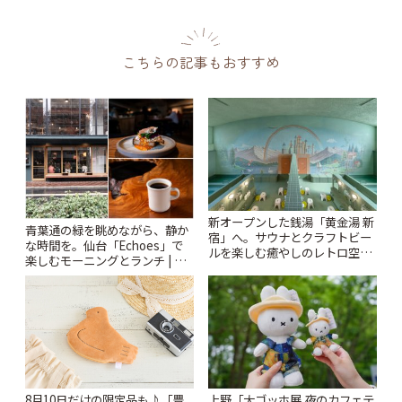
こちらの記事もおすすめ
新オープンした銭湯「黄金湯 新
青葉通の緑を眺めながら、静か
宿」へ。サウナとクラフトビー
な時間を。仙台「Echoes」で
ルを楽しむ癒やしのレトロ空間
楽しむモーニングとランチ | こ
| ことりっぷ
とりっぷ
上野「大ゴッホ展 夜のカフェテ
8月10日だけの限定品も♪「豊