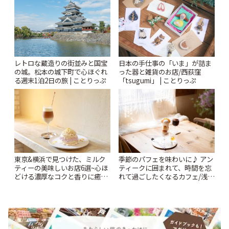
レトロな蔵造りの街並みと国宝
日本の手仕事の「いま」が詰ま
の城。松本の城下町で心ほぐれ
った器と雑貨のお店/西荻窪
る週末1泊2日の旅 | ことりっぷ
「tsugumi」 | ことりっぷ
東京&横浜で見つけた、ミルク
季節のパフェを味わいに♪ アン
ティーの美味しいお店6選~心ほ
ティークに囲まれて、時間を忘
どける濃厚なコクと香りに癒や
れて過ごしたくなるカフェ/浅草
されるティータイム~ | ことりっ
「annorum cafe」 | ことりっぷ
ぷ