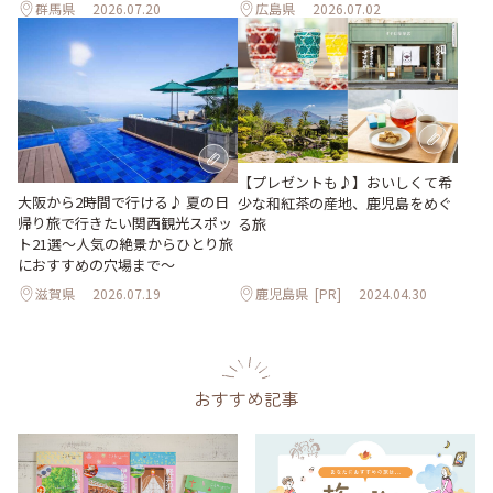
群馬県
2026.07.20
広島県
2026.07.02
【プレゼントも♪】おいしくて希
大阪から2時間で行ける♪ 夏の日
少な和紅茶の産地、鹿児島をめぐ
帰り旅で行きたい関西観光スポッ
る旅
ト21選～人気の絶景からひとり旅
におすすめの穴場まで～
滋賀県
2026.07.19
鹿児島県
[PR]
2024.04.30
おすすめ記事