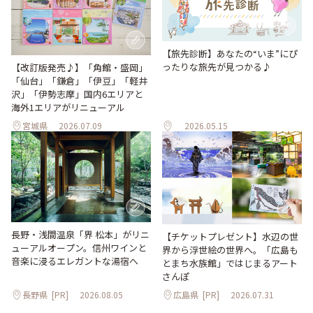
【旅先診断】あなたの“いま”にぴ
ったりな旅先が見つかる♪
【改訂版発売♪】「角館・盛岡」
「仙台」「鎌倉」「伊豆」「軽井
沢」「伊勢志摩」国内6エリアと
海外1エリアがリニューアル
宮城県
2026.07.09
2026.05.15
長野・浅間温泉「界 松本」がリニ
【チケットプレゼント】水辺の世
ューアルオープン。信州ワインと
界から浮世絵の世界へ。「広島も
音楽に浸るエレガントな湯宿へ
とまち水族館」ではじまるアート
さんぽ
長野県
[PR]
2026.08.05
広島県
[PR]
2026.07.31