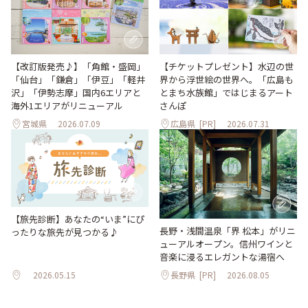
【改訂版発売♪】「角館・盛岡」
【チケットプレゼント】水辺の世
「仙台」「鎌倉」「伊豆」「軽井
界から浮世絵の世界へ。「広島も
沢」「伊勢志摩」国内6エリアと
とまち水族館」ではじまるアート
海外1エリアがリニューアル
さんぽ
宮城県
2026.07.09
広島県
[PR]
2026.07.31
【旅先診断】あなたの“いま”にぴ
長野・浅間温泉「界 松本」がリニ
ったりな旅先が見つかる♪
ューアルオープン。信州ワインと
音楽に浸るエレガントな湯宿へ
2026.05.15
長野県
[PR]
2026.08.05