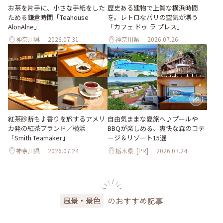
お茶を片手に、小さな手紙をした
歴史ある建物で上質な横浜時間
ためる鎌倉時間「Teahouse
を。レトロなパリの空気が漂う
AlonAlne」
「カフェ ドゥ ラ プレス」
神奈川県
2026.07.31
神奈川県
2026.07.26
紅茶診断も♪香りを旅するアメリ
自由気ままな夏旅へ♪プールや
カ発の紅茶ブランド／横浜
BBQが楽しめる、爽快な森のコテ
「Smith Teamaker」
ージ＆リゾート15選
神奈川県
2026.07.24
栃木県
[PR]
2026.07.24
のおすすめ記事
風景・景色