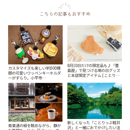
こちらの記事もおすすめ
8月10日だけの限定品も♪「豊
カスタマイズも楽しい!約500種
島屋」で見つける鳩の日グッズ
類の可愛いワッペンキーホルダ
と本店限定アイテム | ことりっ
ーがずらり。小平市
ぷ
「Kimamaya T&K」 | ことりっ
ぷ
新しくなった「ことりっぷ軽井
青葉通の緑を眺めながら、静か
沢」と一緒におでかけしたい注