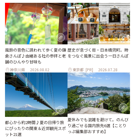
風鈴の音色に誘われて歩く夏の鎌
歴史が息づく街・日本橋兜町。時
倉さんぽ♪由緒ある社の参拝と老
をつなぐ風景に出会う一日さんぽ
舗のひんやり甘味も
神奈川県
2026.08.02
東京都
[PR]
2026.07.28
夏休みでも混雑を避けて。のんび
都心から約2時間♪夏の日帰り旅
り過ごせる国内旅先6選【ことり
にぴったりの関東＆近郊観光スポ
っぷ編集部おすすめ】
ット21選