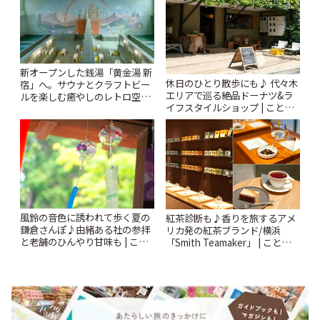
新オープンした銭湯「黄金湯 新
休日のひとり散歩にも♪ 代々木
宿」へ。サウナとクラフトビー
エリアで巡る絶品ドーナツ&ラ
ルを楽しむ癒やしのレトロ空間
イフスタイルショップ | ことり
| ことりっぷ
っぷ
風鈴の音色に誘われて歩く夏の
紅茶診断も♪香りを旅するアメ
鎌倉さんぽ♪由緒ある社の参拝
リカ発の紅茶ブランド/横浜
と老舗のひんやり甘味も | こと
「Smith Teamaker」 | ことりっ
りっぷ
ぷ