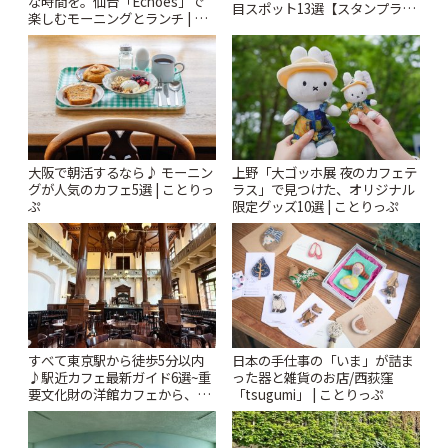
な時間を。仙台「Echoes」で
目スポット13選【スタンプラリ
楽しむモーニングとランチ | こ
ー開催中】 | ことりっぷ
とりっぷ
大阪で朝活するなら♪ モーニン
上野「大ゴッホ展 夜のカフェテ
グが人気のカフェ5選 | ことりっ
ラス」で見つけた、オリジナル
ぷ
限定グッズ10選 | ことりっぷ
すべて東京駅から徒歩5分以内
日本の手仕事の「いま」が詰ま
♪駅近カフェ最新ガイド6選~重
った器と雑貨のお店/西荻窪
要文化財の洋館カフェから、改
「tsugumi」 | ことりっぷ
札すぐのレトロ喫茶まで~ | こと
りっぷ