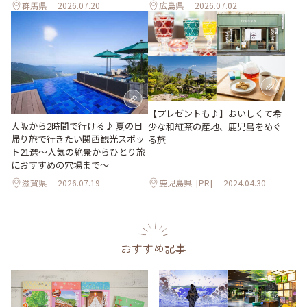
群馬県
2026.07.20
広島県
2026.07.02
【プレゼントも♪】おいしくて希
大阪から2時間で行ける♪ 夏の日
少な和紅茶の産地、鹿児島をめぐ
帰り旅で行きたい関西観光スポッ
る旅
ト21選～人気の絶景からひとり旅
におすすめの穴場まで～
滋賀県
2026.07.19
鹿児島県
[PR]
2024.04.30
おすすめ記事