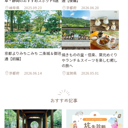
阜・静岡のおすすめスポット6選
通【後編】
岐阜県
2025.09.23
京都府
2026.06.20
京都よりみちこみち 二条城＆御池
焼きものの里・信楽、窯元めぐり
通【前編】
やランチ＆スイーツを楽しむ癒し
の旅へ
京都府
2026.06.14
滋賀県
2026.05.01
おすすめ記事