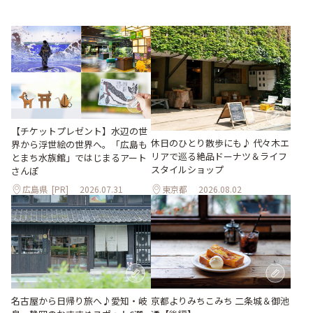
【チケットプレゼント】水辺の世
休日のひとり散歩にも♪ 代々木エ
界から浮世絵の世界へ。「広島も
リアで巡る絶品ドーナツ＆ライフ
とまち水族館」ではじまるアート
スタイルショップ
さんぽ
広島県
[PR]
2026.07.31
東京都
2026.08.02
名古屋から日帰り旅へ♪愛知・岐
京都よりみちこみち 二条城＆御池