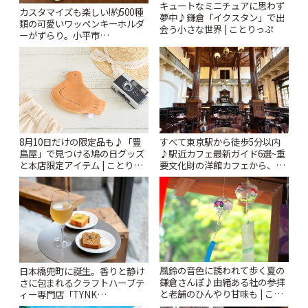
キュートなミニチュアに思わず
カスタマイズも楽しい!約500種
夢中♪鎌倉「イクスタン」で出
類の可愛いワッペンキーホルダ
会う小さな世界 | ことりっぷ
ーがずらり。小平市
「Kimamaya T&K」 | ことりっ
ぷ
すべて東京駅から徒歩5分以内
8月10日だけの限定品も♪「豊
♪駅近カフェ最新ガイド6選~重
島屋」で見つける鳩の日グッズ
要文化財の洋館カフェから、改
と本店限定アイテム | ことりっ
札すぐのレトロ喫茶まで~ | こと
ぷ
りっぷ
風鈴の音色に誘われて歩く夏の
日本橋兜町に誕生。香りと静け
鎌倉さんぽ♪由緒ある社の参拝
さに包まれるクラフトハーブテ
と老舗のひんやり甘味も | こと
ィー専門店「TYNK
りっぷ
Kabutocho」 | ことりっぷ