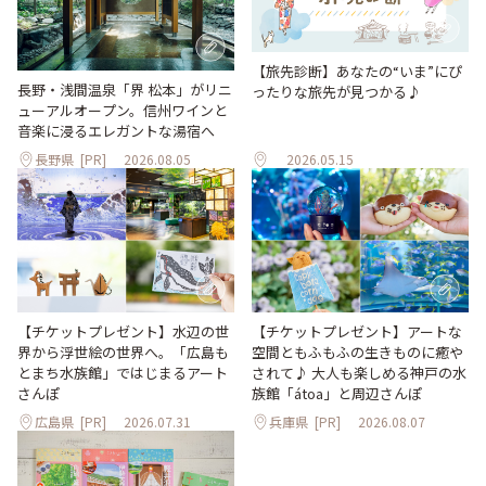
【旅先診断】あなたの“いま”にぴ
長野・浅間温泉「界 松本」がリニ
ったりな旅先が見つかる♪
ューアルオープン。信州ワインと
音楽に浸るエレガントな湯宿へ
長野県
[PR]
2026.08.05
2026.05.15
【チケットプレゼント】水辺の世
【チケットプレゼント】アートな
界から浮世絵の世界へ。「広島も
空間ともふもふの生きものに癒や
とまち水族館」ではじまるアート
されて♪ 大人も楽しめる神戸の水
さんぽ
族館「átoa」と周辺さんぽ
広島県
[PR]
2026.07.31
兵庫県
[PR]
2026.08.07