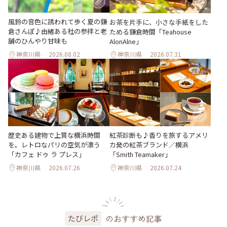
風鈴の音色に誘われて歩く夏の鎌
お茶を片手に、小さな手紙をした
倉さんぽ♪由緒ある社の参拝と老
ためる鎌倉時間「Teahouse
舗のひんやり甘味も
AlonAlne」
神奈川県
2026.08.02
神奈川県
2026.07.31
歴史ある建物で上質な横浜時間
紅茶診断も♪香りを旅するアメリ
を。レトロなパリの空気が漂う
カ発の紅茶ブランド／横浜
「カフェ ドゥ ラ プレス」
「Smith Teamaker」
神奈川県
2026.07.26
神奈川県
2026.07.24
のおすすめ記事
たびレポ