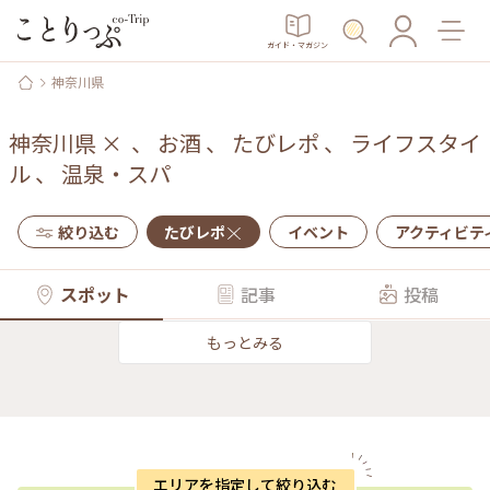
ガイド・マガジン
神奈川県
神奈川県
×
、
お酒
、
たびレポ
、
ライフスタイ
ル
、
温泉・スパ
絞り込む
たびレポ
イベント
アクティビテ
スポット
記事
投稿
もっとみる
エリアを指定して絞り込む