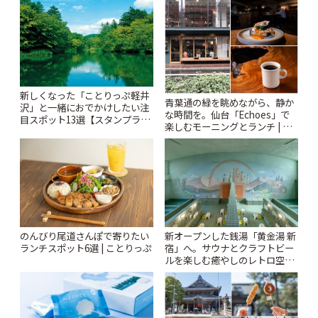
新しくなった「ことりっぷ軽井
青葉通の緑を眺めながら、静か
沢」と一緒におでかけしたい注
な時間を。仙台「Echoes」で
目スポット13選【スタンプラリ
楽しむモーニングとランチ | こ
ー開催中】 | ことりっぷ
とりっぷ
のんびり尾道さんぽで寄りたい
新オープンした銭湯「黄金湯 新
ランチスポット6選 | ことりっぷ
宿」へ。サウナとクラフトビー
ルを楽しむ癒やしのレトロ空間
| ことりっぷ