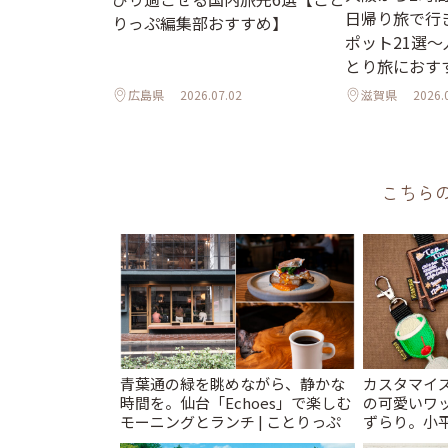
日帰り旅で行
りっぷ編集部おすすめ】
ポット21選
とり旅におす
広島県
2026.07.02
滋賀県
2026.
こちら
青葉通の緑を眺めながら、静かな
カスタマイズ
時間を。仙台「Echoes」で楽しむ
の可愛いワ
モーニングとランチ | ことりっぷ
ずらり。小平市
T&K」 | 