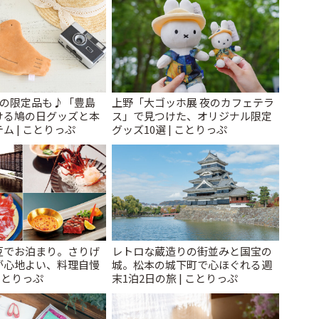
けの限定品も♪「豊島
上野「大ゴッホ展 夜のカフェテラ
ける鳩の日グッズと本
ス」で見つけた、オリジナル限定
ム | ことりっぷ
グッズ10選 | ことりっぷ
豆でお泊まり。さりげ
レトロな蔵造りの街並みと国宝の
が心地よい、料理自慢
城。松本の城下町で心ほぐれる週
ことりっぷ
末1泊2日の旅 | ことりっぷ