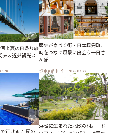
歴史が息づく街・日本橋兜町。
時間♪夏の日帰り旅
時をつなぐ風景に出会う一日さ
関東＆近郊観光ス
んぽ
07.20
東京都
[PR]
2026.07.28
浜松に生まれた北欧の村。「ド
間で行ける♪ 夏の
ロフィーズキャンパス」で幸せ