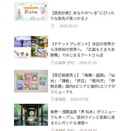
【旅先診断】あなたの“いま”にぴった
りな旅先が見つかる♪
2026.05.15
【チケットプレゼント】水辺の世界か
ら浮世絵の世界へ。「広島もとまち水
族館」ではじまるアートさんぽ
広島県
[PR]
2026.07.31
【改訂版発売♪】「角館・盛岡」「仙
台」「鎌倉」「伊豆」「軽井沢」「伊
勢志摩」国内6エリアと海外1エリアが
リニューアル
宮城県
2026.07.09
長野・浅間温泉「界 松本」がリニュー
アルオープン。信州ワインと音楽に浸
るエレガントな湯宿へ
長野県
[PR]
2026.08.05