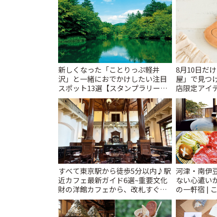
新しくなった「ことりっぷ軽井
8月10日だ
沢」と一緒におでかけしたい注目
屋」で見つ
スポット13選【スタンプラリー開
店限定アイテ
催中】 | ことりっぷ
すべて東京駅から徒歩5分以内♪駅
河津・南伊
近カフェ最新ガイド6選~重要文化
ない心遣い
財の洋館カフェから、改札すぐの
の一軒宿 | 
レトロ喫茶まで~ | ことりっぷ