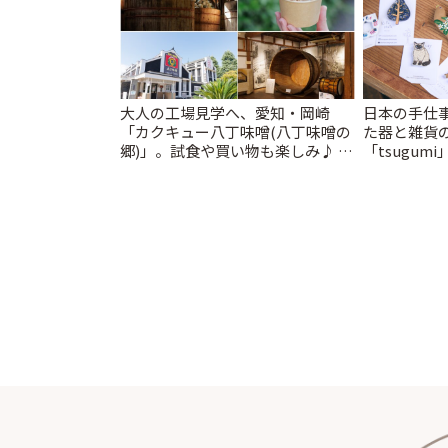
大人の工場見学へ、愛知・岡崎
日本の手仕
「カクキュー八丁味噌(八丁味噌の
た器と雑貨
郷)」。試食や買い物も楽しみ♪ |
「tsugumi
ことりっぷ