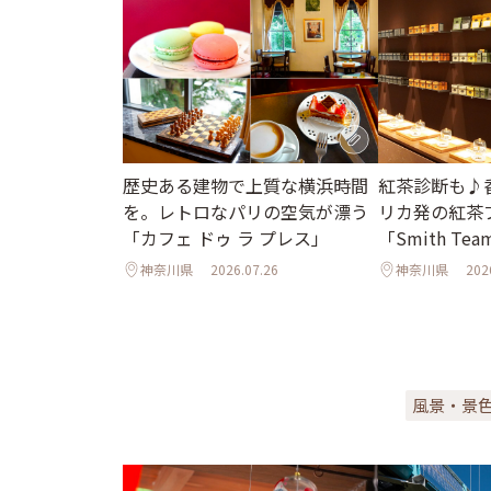
歴史ある建物で上質な横浜時間
紅茶診断も♪
を。レトロなパリの空気が漂う
リカ発の紅茶
「カフェ ドゥ ラ プレス」
「Smith Tea
神奈川県
2026.07.26
神奈川県
202
風景・景