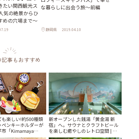
きたい関西観光ス
な暮らしに出会う旅～前編
～人気の絶景からひ
すめの穴場まで～
07.19
静岡県
2019.04.10
の記事もおすすめ
も楽しい!約500種類
新オープンした銭湯「黄金湯 新
ッペンキーホルダーが
宿」へ。サウナとクラフトビール
「Kimamaya
を楽しむ癒やしのレトロ空間 | こ
ことりっぷ
とりっぷ