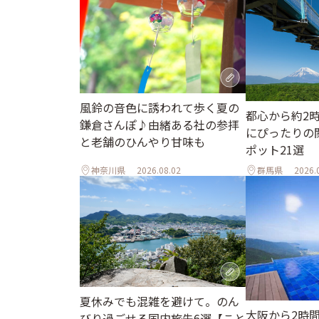
風鈴の音色に誘われて歩く夏の
都心から約2
鎌倉さんぽ♪由緒ある社の参拝
にぴったりの
と老舗のひんやり甘味も
ポット21選
神奈川県
2026.08.02
群馬県
2026.
夏休みでも混雑を避けて。のん
大阪から2時
びり過ごせる国内旅先6選【こと