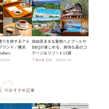
香りを旅するアメ
自由気ままな夏旅へ♪プールや
ブランド／横浜
BBQが楽しめる、爽快な森のコ
maker」
テージ＆リゾート15選
6.07.24
栃木県
[PR]
2026.07.24
のおすすめ記事
色