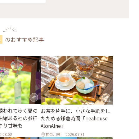
のおすすめ記事
県
誘われて歩く夏の
お茶を片手に、小さな手紙をし
由緒ある社の参拝
たためる鎌倉時間「Teahouse
やり甘味も
AlonAlne」
6.08.02
神奈川県
2026.07.31