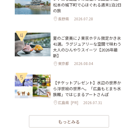
松本の城下町で心ほぐれる週末1泊2日
の旅
長野県
2026.07.28
4
夏のご褒美に♪東京ホテル限定かき氷
41選。ラグジュアリーな空間で味わう
大人のひんやりスイーツ【2026年最
新】
東京都
2026.08.04
5
【チケットプレゼント】水辺の世界か
ら浮世絵の世界へ。「広島もとまち水
族館」ではじまるアートさんぽ
広島県
[PR]
2026.07.31
もっとみる