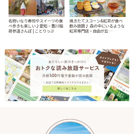
名物いなり寿司やスイーツの食
焼きたてスコーン&紅茶が食べ
べ歩きも楽しい♪愛知・豊川稲
飲み放題♪ 森の中にいるような
荷参道さんぽ | ことりっぷ
紅茶専門店・自由が丘
「YOTSUBA TEA」でのんびり
時間 | ことりっぷ