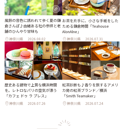
風鈴の音色に誘われて歩く夏の鎌
お茶を片手に、小さな手紙をした
倉さんぽ♪由緒ある社の参拝と老
ためる鎌倉時間「Teahouse
舗のひんやり甘味も
AlonAlne」
神奈川県
2026.08.02
神奈川県
2026.07.31
歴史ある建物で上質な横浜時間
紅茶診断も♪香りを旅するアメリ
を。レトロなパリの空気が漂う
カ発の紅茶ブランド／横浜
「カフェ ドゥ ラ プレス」
「Smith Teamaker」
神奈川県
2026.07.26
神奈川県
2026.07.24