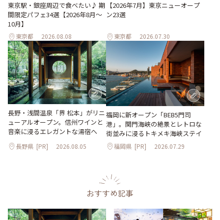
東京駅・銀座周辺で食べたい♪ 期
【2026年7月】東京ニューオープ
間限定パフェ34選【2026年8月～
ン23選
10月】
東京都
2026.08.08
東京都
2026.07.30
長野・浅間温泉「界 松本」がリニ
福岡に新オープン「BEB5門司
ューアルオープン。信州ワインと
港」。関門海峡の絶景とレトロな
音楽に浸るエレガントな湯宿へ
街並みに浸るトキメキ海峡ステイ
長野県
[PR]
2026.08.05
福岡県
[PR]
2026.07.29
おすすめ記事