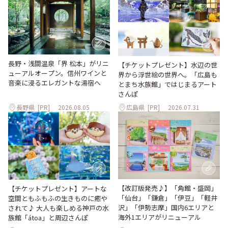
長野・浅間温泉「界 松本」がリニ
【チケットプレゼント】水辺の世
ューアルオープン。信州ワインと
界から浮世絵の世界へ。「広島も
音楽に浸るエレガントな湯宿へ
とまち水族館」ではじまるアート
さんぽ
長野県
[PR]
2026.08.05
広島県
[PR]
2026.07.31
【改訂版発売♪】「角館・盛岡」
【チケットプレゼント】アートな
「仙台」「鎌倉」「伊豆」「軽井
空間ともふもふの生きものに癒や
沢」「伊勢志摩」国内6エリアと
されて♪ 大人も楽しめる神戸の水
海外1エリアがリニューアル
族館「átoa」と周辺さんぽ