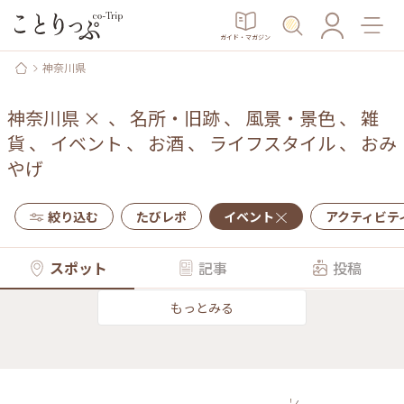
ガイド・マガジン
神奈川県
神奈川県
×
、
名所・旧跡
、
風景・景色
、
雑
貨
、
イベント
、
お酒
、
ライフスタイル
、
おみ
やげ
絞り込む
たびレポ
イベント
アクティビテ
スポット
記事
投稿
もっとみる