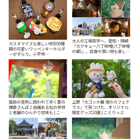
大人の工場見学へ、愛知・岡崎
カスタマイズも楽しい!約500種
「カクキュー八丁味噌(八丁味噌
類の可愛いワッペンキーホルダ
の郷)」。試食や買い物も楽しみ
ーがずらり。小平市
♪ | ことりっぷ
「Kimamaya T&K」 | ことりっ
ぷ
風鈴の音色に誘われて歩く夏の
上野「大ゴッホ展 夜のカフェテ
鎌倉さんぽ♪由緒ある社の参拝
ラス」で見つけた、オリジナル
と老舗のひんやり甘味も | こと
限定グッズ10選 | ことりっぷ
りっぷ