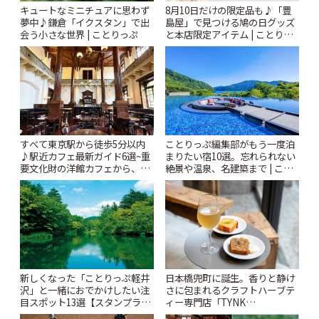
キュートなミニチュアに思わず
8月10日だけの限定品も♪「豊
夢中♪鎌倉「イクスタン」で出
島屋」で見つける鳩の日グッズ
会う小さな世界 | ことりっぷ
と本店限定アイテム | ことりっ
ぷ
すべて東京駅から徒歩5分以内
ことりっぷ編集部がもう一度泊
♪駅近カフェ最新ガイド6選~重
まりたい宿10選。忘れられない
要文化財の洋館カフェから、改
絶景や温泉、名建築まで | こと
札すぐのレトロ喫茶まで~ | こと
りっぷ
りっぷ
新しくなった「ことりっぷ軽井
日本橋兜町に誕生。香りと静け
沢」と一緒におでかけしたい注
さに包まれるクラフトハーブテ
目スポット13選【スタンプラリ
ィー専門店「TYNK
ー開催中】 | ことりっぷ
Kabutocho」 | ことりっぷ