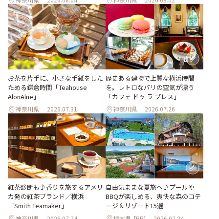
お茶を片手に、小さな手紙をした
歴史ある建物で上質な横浜時間
ためる鎌倉時間「Teahouse
を。レトロなパリの空気が漂う
AlonAlne」
「カフェ ドゥ ラ プレス」
神奈川県
2026.07.31
神奈川県
2026.07.26
紅茶診断も♪香りを旅するアメリ
自由気ままな夏旅へ♪プールや
カ発の紅茶ブランド／横浜
BBQが楽しめる、爽快な森のコテ
「Smith Teamaker」
ージ＆リゾート15選
神奈川県
2026.07.24
栃木県
[PR]
2026.07.24