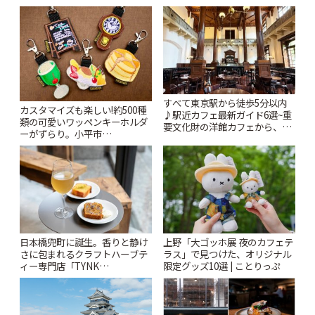
すべて東京駅から徒歩5分以内
カスタマイズも楽しい!約500種
♪駅近カフェ最新ガイド6選~重
類の可愛いワッペンキーホルダ
要文化財の洋館カフェから、改
ーがずらり。小平市
札すぐのレトロ喫茶まで~ | こと
「Kimamaya T&K」 | ことりっ
りっぷ
ぷ
日本橋兜町に誕生。香りと静け
上野「大ゴッホ展 夜のカフェテ
さに包まれるクラフトハーブテ
ラス」で見つけた、オリジナル
ィー専門店「TYNK
限定グッズ10選 | ことりっぷ
Kabutocho」 | ことりっぷ