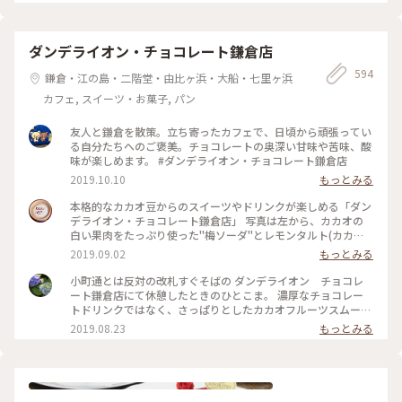
ダンデライオン・チョコレート鎌倉店
594
鎌倉・江の島・二階堂・由比ヶ浜・大船・七里ヶ浜
カフェ, スイーツ・お菓子, パン
友人と鎌倉を散策。立ち寄ったカフェで、日頃から頑張ってい
る自分たちへのご褒美。チョコレートの奥深い甘味や苦味、酸
味が楽しめます。 #ダンデライオン・チョコレート鎌倉店
2019.10.10
もっとみる
本格的なカカオ豆からのスイーツやドリンクが楽しめる「ダン
デライオン・チョコレート鎌倉店」 写真は左から、カカオの
白い果肉をたっぷり使った"梅ソーダ"とレモンタルト(カカオ
の間にレモンがしっかりと挟まれており、カカオの苦味となん
2019.09.02
もっとみる
だか合っている😱‼️) 窓の外からは鎌倉駅のホームが見え、春
になると桜🌸が窓を覆う感じに咲くようです🚃 ホームを行き
小町通とは反対の改札すぐそばの ダンデライオン チョコレ
交う人達を見ながら、カフェもたまには素敵だなぁ…と感じま
ート鎌倉店にて休憩したときのひとこま。 濃厚なチョコレー
した。 #チョコレート#わたしの街#ダンデライオン#カカオ#鎌
トドリンクではなく、さっぱりとしたカカオフルーツスムージ
倉#涼しげスイーツ
ーを。 美味しかったです～ そしておまけのお菓子も嬉しい。
2019.08.23
もっとみる
#鎌倉 #ダンデライオンチョコレート #スムージー