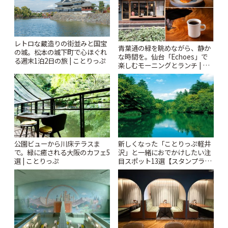
レトロな蔵造りの街並みと国宝
青葉通の緑を眺めながら、静か
の城。松本の城下町で心ほぐれ
な時間を。仙台「Echoes」で
る週末1泊2日の旅 | ことりっぷ
楽しむモーニングとランチ | こ
とりっぷ
公園ビューから川床テラスま
新しくなった「ことりっぷ軽井
で。緑に癒される大阪のカフェ5
沢」と一緒におでかけしたい注
選 | ことりっぷ
目スポット13選【スタンプラリ
ー開催中】 | ことりっぷ