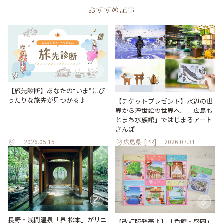
おすすめ記事
【旅先診断】あなたの“いま”にぴ
ったりな旅先が見つかる♪
【チケットプレゼント】水辺の世
界から浮世絵の世界へ。「広島も
とまち水族館」ではじまるアート
さんぽ
2026.05.15
広島県
[PR]
2026.07.31
長野・浅間温泉「界 松本」がリニ
【改訂版発売♪】「角館・盛岡」