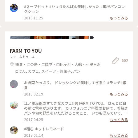
宮ノ下は豊臣秀吉が小田原 北条氏攻めの時に入った温泉♨️が
#スープセット #ひょうたんぱん美味しかった #箱根パンコレ
あるんです。 秀吉の馬印が瓢箪だったので、お店のロゴマーク
クション
にしたそうです。 なーるほど😃💡 【２枚目の写真】 ちょっと
2019.11.25
もっとみる
お見苦しいのですが、私の足ね😉 足湯の席が空いていたんで
すよ。足湯に入りながらお茶したかったのでラッキー😆💕 で
もね……足湯がものすごく熱いのよ〰️😅 ウッヒャー！
Σ(×_×;)! ってくらい熱い‼️ 足真っ赤ねーーー💞 毎日、39℃の
ぬるま湯に長風呂している私にとって熱いのは苦手😅 たぶ
ん、今まで入った足湯のなかで一番熱いかも…… 温泉地に行く
ときは足拭き用のタオルをビニール袋に入れて、バッグにIN‼️
FARM TO YOU
最近の温泉地はどこでも足湯があるからね😉 #ナラヤカフェ #
ファームトゥーユー
箱根 #宮ノ下 #ふるカフェ系 #ハルさんの休日 #足湯
602
鎌倉・江の島・二階堂・由比ヶ浜・大船・七里ヶ浜
ごはん, カフェ, スイーツ・お菓子, パン
お野菜たっぷり。 ドレッシングが美味しすぎる♡ #ランチ#鎌
倉
2018.02.19
もっとみる
江ノ電沿線のすてきなカフェ‼︎🚃 FARM TO YOU。 ほんとに目
の前に電車が走ります。 カリフォルニア料理のお店で、釜焼き
パンや旬の野菜をいただけるとのこと。 いつも混んでいて、テ
イクアウトカフェのみなのですが、アルコールもあるので、ゆ
2017.04.25
もっとみる
っくりしたいですﾟ･*:.｡. .｡.:*･゜ #farmtoyou #カリフォルニア
料理 #ランチ #カフェ #テイクアウト #由比ヶ浜 #鎌倉 #江ノ電
#和む ホットレモネード
2017.01.14
もっとみる