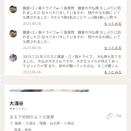
鎌倉•江ノ島ドライブ🚙💨 高徳院 鎌倉の大仏様 久しぶりに訪
れました😌 日々バタバタしていますが、 穏やかなお顔に とて
も癒されました✨ #カメラ旅#私のことりっぷ旅#美しい町 #鎌
倉
2023.08.28
もっとみる
鎌倉•江ノ島ドライブ🚙💨 高徳院 鎌倉の大仏様 久しぶりに訪
れました😌 日々バタバタしていますが、 穏やかなお顔に とて
も癒されました✨
2023.08.28
もっとみる
2023.7.23 友人たちと鎌倉・江ノ島ドライブ。 大仏様も見てき
ました。 大仏の大きさもですが、大きなスイカが供えてあっ
てびっくり🍉笑 また、背中が開いていたのも、そこが開くん
だ、、と、つい写真を撮ってしまいました（3枚目） #高徳院
2023.08.06
もっとみる
#高徳院大仏殿 #鎌倉 #私のことりっぷ旅
大涌谷
オオワクダニ
750
まるで地獄のような風景
箱根・大涌谷・強羅・仙石原・小涌谷
風景・景色