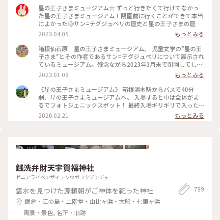
星の王子さまミュージアム☆ ずっと行きたくて行けてなかっ
た星の王子さまミュージアム！閉園前に行くことができて本当
によかった🥲サン=テグジュペリの歴史と星の王子さまの歴史
がぎゅっと詰まっているミュージアム☆もう行くことができな
2023.04.05
もっとみる
いのが本当に残念すぎる‥とーっても素敵なミュージアムでし
た！ #私のことりっぷ旅 #箱根 #日帰り旅 #星の王子さまミュ
箱根仙石原 星の王子さまミュージアム。 児童文学の”星の王
ージアム #星の王子さま #神奈川
子さま”とその作者であるサン=テグジュペリについて展示され
ているミュージアム。残念ながら2023年3月末で閉園してしま
います。 1月9日までロマンティック・スターリー・ウィンタ
2023.01.08
もっとみる
ーが開催中で園内のクリスマスツリーのライトアップがとても
綺麗です🎄✨星の王子さまの世界感に引き込まれる素敵なミュ
《星の王子さまミュージアム》 箱根湯本駅からバスで40分
ージアムです。 #神奈川 #箱根 #仙石原 #星の王子さま #イルミ
弱、星の王子さまミュージアムへ。 入場すると中は全体がま
ネーション #ファンタジーの世界
るでフォトジェニックスポット！ 最終入場ギリギリで入った
のでほとんど人がおらずめいっぱい写真が撮れました✨ 展示ホ
2020.02.21
もっとみる
ールには星の王子さまについてや、サン・テグジュペリについ
てなど多くの展示がありました。映像を見るブースもあり、本
を読んだことがない方も世界観がわかりやすいのではないかと
思います(*´꒳`*) 17:30くらいになると辺りが暗くなってき
て、ライトアップがより幻想的に。閉園時間変わらなければ夜
のライトアップ見れるのは今のうちだけなのかな？？ 星の王
銭洗弁財天宇賀福神社
子さまの世界に浸れる充実した空間でした。楽しかった(๑˃̵ᴗ˂̵)
#冬のおでかけ #旅行 #箱根 #箱根旅行
ゼニアライベンザイテンウガフクジンジャ
789
霊水を見つけた源頼朝がご神体を祀った神社
鎌倉・江の島・二階堂・由比ヶ浜・大船・七里ヶ浜
風景・景色, 名所・旧跡