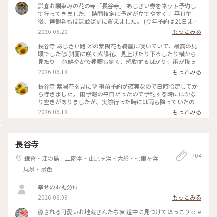
鎌倉お馴染みの花の寺「長谷寺」 あじさい券をネット予約し
て行ってきました。 時間指定は予定が立てやすく♪ 平日午
後、拝観券もほぼ並ばずに買えました。 (今年予約は21日ま
で。22日からは当日券のみ) 境内の山の斜面の「あじさい路」
2026.06.20
もっとみる
鎌倉生まれの品種など40種以上約2500株とか！ 下からみても
上からみても見事です✨ 紫陽花越しにみえる相模湾 長谷観音
長谷寺 あじさい路 どの紫陽花も綺麗に咲いていて、最高の見
さまもすばらしい 長い年月を感じる豊かな緑にも癒されて…
頃でした🥰 斜面に咲く紫陽花、見上げたり下ろしたり横から
来るたびに来られてよかったと思える場所です😌 #鎌倉 #紫陽
見たり… 色鮮やかで種類も多く、感動するばかり✨ 雨が降っ
花 #長谷寺 #ひみつの絶景 #あじさい路
たり止んだり、写真を撮るにも傘が鬱陶しいのですが紫陽花は
2026.06.18
もっとみる
喜んでいるように見えました☺️ #長谷寺 #紫陽花 #あじさい #
あじさい路 #鎌倉 #ひみつの絶景
長谷寺 紫陽花を見に💜 事前予約が確実なので日時指定してか
ら行きました。 雨予報の平日だったので予約する時にはかな
り空きがありましたが、実際行った時には雨も降っていたのに
その場で申し込んだ人は数時間待ちという状態でした😱 あじ
2026.06.18
もっとみる
さい路まで入らなくても少しはあじさいを見られる場所もあり
ました。 地蔵堂近くの卍池、まさに卍の形をしていてそこに
も花手水のように紫陽花が飾られていました💜🩷 初めて見た
なごみ地蔵さま、雨に濡れてちょっとホラー😱 思っていたよ
長谷寺
りかなり大きくてビックリしました😆 #長谷寺 #紫陽花 #あじ
704
さい #あじさい路 #鎌倉 #卍池 #なごみ地蔵 #ひみつの絶景
鎌倉・江の島・二階堂・由比ヶ浜・大船・七里ヶ浜
風景・景色
幸せのお裾分け
2026.06.09
もっとみる
癒される可愛いお地蔵さんたち💓 道中に見つけてほっこり☺️ #