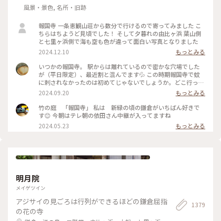
風景・景色, 名所・旧跡
報国寺 一条恵観山荘から数分で行けるので寄ってみました こ
ちらはちようど見頃でした！ そして夕暮れの由比ヶ浜 葉山側
と七里ヶ浜側で海も空も色が違って面白い写真となりました
2024.12.10
もっとみる
いつかの報国寺。 駅からは離れているので密かな穴場でした
が（平日限定）、最近割と混んでます💦 この時期報国寺で蚊
に刺されなかったのは初めてじゃないでしょうか。どこ行っ
た〜🦟 #ことりっぷ旅2024 #鎌倉
2024.09.20
もっとみる
竹の庭 「報国寺」 私は 新緑の頃の鎌倉がいちばん好きで
す😊 今朝はテレ朝の依田さん中継が入ってますね
2024.05.23
もっとみる
明月院
メイゲツイン
アジサイの見ごろは行列ができるほどの鎌倉屈指
1379
の花の寺