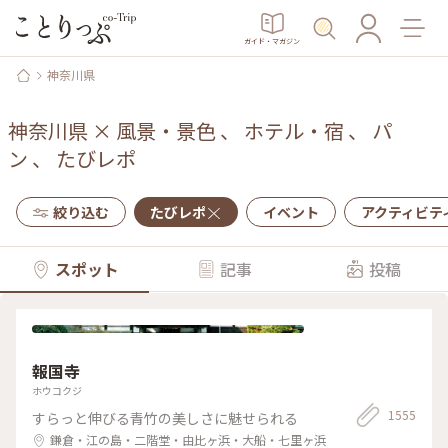
ガイド・マガジン
神奈川県
神奈川県
×
風景・景色
、
ホテル・宿
、
パ
ン
、
たびレポ
絞り込む
たびレポ
イベント
アクティビテ
スポット
記事
投稿
報国寺
ホウコクジ
1555
すらっと伸びる青竹の美しさに魅せられる
鎌倉・江の島・二階堂・由比ヶ浜・大船・七里ヶ浜