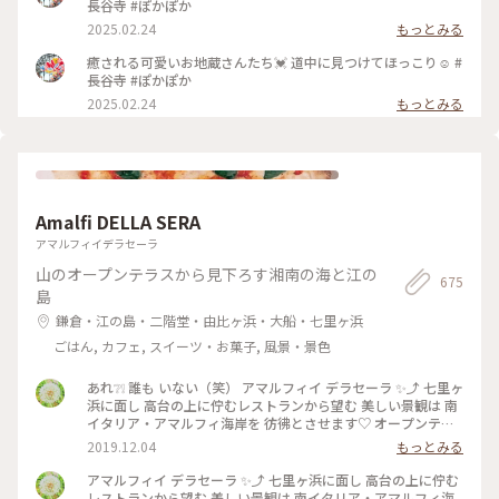
長谷寺 #ぽかぽか
2025.02.24
もっとみる
癒される可愛いお地蔵さんたち💓 道中に見つけてほっこり☺️ #
長谷寺 #ぽかぽか
2025.02.24
もっとみる
Amalfi DELLA SERA
アマルフィイデラセーラ
山のオープンテラスから見下ろす湘南の海と江の
675
島
鎌倉・江の島・二階堂・由比ヶ浜・大船・七里ヶ浜
ごはん, カフェ, スイーツ・お菓子, 風景・景色
あれ❔❕ 誰も いない（笑） アマルフィイ デラセーラ ✨⤴︎ 七里ヶ
浜に面し 高台の上に佇むレストランから望む 美しい景観は 南
イタリア・アマルフィ海岸を 彷彿とさせます♡ オープンテラ
ス席から見渡せるのは 180度オーシャンビューの眩いパノラマ
2019.12.04
もっとみる
は いつまでも いつまでも 眺めていたくなり… 困ります（笑）
#ひみつの鎌倉 #秋のお出かけ #美味しかった #ありがとう う
アマルフィイ デラセーラ ✨⤴︎ 七里ヶ浜に面し 高台の上に佇む
っかり３時間 経っていた（笑） のんびりさん
レストランから望む 美しい景観は 南イタリア・アマルフィ海