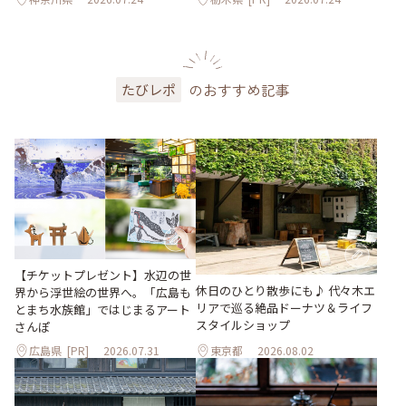
のおすすめ記事
たびレポ
【チケットプレゼント】水辺の世
休日のひとり散歩にも♪ 代々木エ
界から浮世絵の世界へ。「広島も
リアで巡る絶品ドーナツ＆ライフ
とまち水族館」ではじまるアート
スタイルショップ
さんぽ
広島県
[PR]
2026.07.31
東京都
2026.08.02