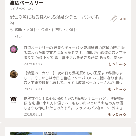
渡辺ベーカリー
ワタナベベーカリー
駅伝の際に振る舞われる温泉シチューパンが名
420
物
箱根・大涌谷・強羅・仙石原・小涌谷
パン
渡辺ベーカリーの 温泉シチューパン 箱根駅伝の応援の時に 振
る舞われた事で有名になったそです。 箱根登山鉄道の宮ノ下を
降りて 坂道下って 富士屋ホテルを過ぎた所に あった、あっ
た！ 店内で食べれる！ 2日続けて行ってしまった! フランスパ
2025.03.07
もっとみる
ンなんだけど 柔らかく感じました。 シチューを救って食べて
最後パンを ガブリガブリ 美味しい！ また行く事があったら 行
【渡邉ベーカリー】 次の日も湯河原から小田原まで移動しま
きたいなぁ #2泊3日箱根旅行 #渡辺ベーカリー #箱根駅伝 #温
して、そこからは今日も箱根フリーパスのお世話になります。
泉シチューパン #冷えた体を温めて頂きたいと言う思いから生
宮ノ下まで移動しまして、まずは渡邉ベーカリーさん🍞 箱根駅
まれたパン #美味かった👍 #箱根登山鉄道 #宮ノ下駅 #富士屋
伝好きの方ならご存じの方も多いかもしれないのですが、宮ノ
2023.12.01
もっとみる
ホテルの先 #また行く！
下に応援にきた方のためにと考案された名物温泉シチューパン
です✨ お昼ちょっと過ぎにお邪魔したんですが、日曜日なのに
絶対食べる！と心に決めていた#温泉シチューパン 。 #箱根駅
10席しかないお席が空いているじゃないですか😳奇跡〜✨ シ
伝 を応援に来た方に温まってもらいたいというお店の方の優
チューパン以外のパンも気になりつつ、とりあえずシチューパ
しさから作られたものだそう。 フランスパンなので、外はさっ
ンをいそいそと注文します🥧 本当にいいタイミングで入店で
くさく、中はシチューでしっとり…はぁ…美味しい…( ﾟÅﾟ)…
2018.06.11
もっとみる
きただけだったらしく、待ってる間次々にお客さんが来て外で
💕 雨で寒かったので、私も駅伝の応援に来た方達と同じよう
待たれている方も😳待ち時間0の奇跡ステキー✨（2回目） お
に温まり、心も体もほっとしました😊 #小田原産 の#梅干し ご
持ち帰りもできますがパンの中にシチューですので、アツアツ
丸ごと一個入った#梅干しあんぱん も有名だそう。 私は#いち
を店内で食べる方がオススメです。 単品もありますが、今回は
ご🍓 が丸ごと一個入った#いちごあんぱん を頂きました
ドリンクとのセットにしました。 席に座りつつソワソワ待つ