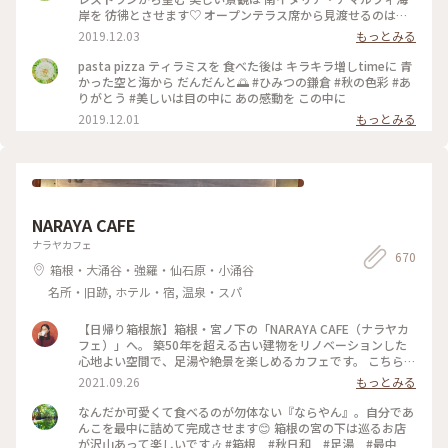
岸を 彷彿とさせます♡ オープンテラス席から見渡せるのは
180度オーシャンビューの眩いパノラマは いつまでも いつま
2019.12.03
もっとみる
でも 眺めていたくなり… 困ります（笑） #ひみつの鎌倉 #秋の
お出かけ #美味しかった #ありがとう うっかり３時間 経ってい
pasta pizza ティラミスを 食べた後は キラキラ増しtimeに 青
た（笑）
かった空と海から だんだんと🌅 #ひみつの鎌倉 #秋の色彩 #あ
りがとう #美しいは目の中に あの感動を この中に
2019.12.01
もっとみる
NARAYA CAFE
ナラヤカフェ
670
箱根・大涌谷・強羅・仙石原・小涌谷
名所・旧跡, ホテル・宿, 温泉・スパ
【日帰り箱根旅】箱根・宮ノ下の「NARAYA CAFE（ナラヤカ
フェ）」へ。 築50年を超える古い建物をリノベーションした
心地よい空間で、足湯や絶景を楽しめるカフェです。 こちら、
築50年を超える古い建物を改装して作ったお店だそう。建物の
2021.09.26
もっとみる
外観や床の風合いなど、全体的にどことなくレトロな雰囲気が
漂っていて、落ち着きます。 投稿したのは店内席の写真。どの
なんだか可愛くて食べるのが勿体ない『ならやん』。自分であ
窓からも箱根の山が一望できて最高……！ 癒やされました🌳
んこを最中に詰めて完成させます😊 箱根の宮の下は巡るお店
🌲 #私のことりっぷ #箱根カフェ #ナラヤカフェ
が沢山あって楽しいです🎶 #箱根 #秋日和 #足湯 #最中