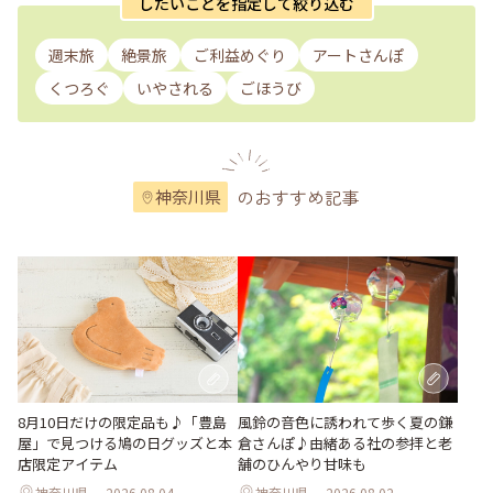
したいことを指定して絞り込む
週末旅
絶景旅
ご利益めぐり
アートさんぽ
くつろぐ
いやされる
ごほうび
のおすすめ記事
神奈川県
風鈴の音色に誘われて歩く夏の鎌
8月10日だけの限定品も♪「豊島
倉さんぽ♪由緒ある社の参拝と老
屋」で見つける鳩の日グッズと本
舗のひんやり甘味も
店限定アイテム
神奈川県
2026.08.04
神奈川県
2026.08.02