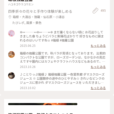
ハコネゴウラコウエン
495
四季折々の花々と手作り体験が楽しめる
箱根・大涌谷・強羅・仙石原・小涌谷
たびレポ, 風景・景色
✼••┈┈┈••✼••┈┈••✼ まだ暑くならない頃に お花巡りして
きました✿ ちょうどバラと紫陽花ばかりで 好きなものに囲ま
れるのはいいですね☺️ #箱根 #強羅公園
2025.06.25
もっとみる
箱根の強羅公園です。秋バラが見頃となっております。 比較的
コンパクトな公園ですが、ローズガーデンは、なかなかの見応
えです🌹園内にはカフェやクラフトハウスなどもあるので、い
ろいろな楽しみ方ができるかと。絵を描きに来ている方もチラ
2023.10.26
もっとみる
ホラといて、自由にのんびり過ごせる雰囲気です。 ●営業時間
9:00～17:00（入園は16:30まで）【冬季期間】開園10:00～
♪ことりっぷ箱根♪ 箱根強羅公園 一色堂茶廊 ダマスクローズ
※2020年12月1日(火)～2021年2 月28日(日) ●定休日 無休 ●
ジュース ※ 公園散歩の途中のひとやすみ☆ きれいなピンクの
料金 一般：550円／税込、小学生以下：無料 #秋さんぽ #私の
ジュースに惹かれ ダマスクローズジュースを いただきました
ことりっぷ旅 #箱根ドライブ #箱根さんぽ #箱根観光 #箱根ひ
☆ ※ バラの中でも 美しい香りのダマスク・ローズ種の 花びら
2023.10.02
もっとみる
とり旅 #女ひとり旅 #箱根強羅公園
をふんだんに使い 丁寧にバラのエキスを抽出して 作られたジ
ュース☆ 天然の香りに満ちた 無添加のジュースです☆ ※ ロー
ズの香りに包まれる 美しいドリンク☆ 意外と？飲みやすく ほ
っと一息^ ^ 真夏の終わりの 素敵な旅のひとときでした〜☆ #
ベストトリップ2023 #カメラ旅 #私のことりっぷ旅 #ジュース
#ドリンク #ローズ #カフェ #公園 #庭園 #フランス式整型庭園