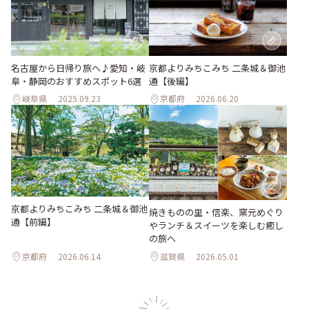
名古屋から日帰り旅へ♪愛知・岐
京都よりみちこみち 二条城＆御池
阜・静岡のおすすめスポット6選
通【後編】
岐阜県
2025.09.23
京都府
2026.06.20
京都よりみちこみち 二条城＆御池
焼きものの里・信楽、窯元めぐり
通【前編】
やランチ＆スイーツを楽しむ癒し
の旅へ
京都府
2026.06.14
滋賀県
2026.05.01