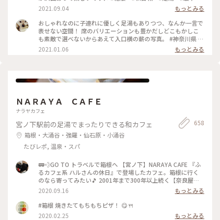
2021.09.04
もっとみる
おしゃれなのに子連れに優しく足湯もありつつ、なんか一言で
表せない空間！ 席のバリエーションも豊かだしどこもかしこ
も素敵で選べないからあえて入口横の薪の写真。 #神奈川県 #
箱根 #NARAYA CAFE #ならやカフェ #足湯 #おしゃれ空間
2021.01.06
もっとみる
ＮＡＲＡＹＡ ＣＡＦＥ
ナラヤカフェ
658
宮ノ下駅前の足湯でまったりできる和カフェ
箱根・大涌谷・強羅・仙石原・小涌谷
たびレポ, 温泉・スパ
🚃💨GO TO トラベルで箱根へ 【宮ノ下】NARAYA CAFE 『ふ
るカフェ系 ハルさんの休日』で登場したカフェ。箱根に行く
のなら寄ってみたい🎵 2001年まで300年以上続く【奈良屋旅
館】だったそうです。 明治時代には、外人さんの宿が【富士屋
2020.09.16
もっとみる
ホテル】日本人の宿は【奈良屋旅館】って言われていたとか。
旅館の従業員寮だった建物を改装して2007年にオープン‼️
#箱根 焼きたてもちもちピザ！ 😋🍴
【１枚目の写真】 瓢箪型の最中。自分で餡をつめて食べるん
2020.02.25
もっとみる
です。だからパリパリ(^^)d 何で瓢箪があちこちにあるんだ⁉️