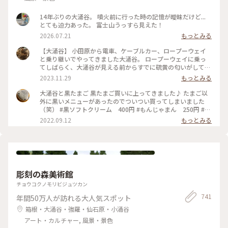
14年ぶりの大涌谷。 噴火前に行った時の記憶が曖昧だけど...
とても迫力あった。 富士山うっすら見えた！
2026.07.21
もっとみる
【大涌谷】 小田原から電車、ケーブルカー、ロープーウェイ
と乗り継いでやってきました大涌谷。 ロープーウェイに乗っ
てしばらく、大涌谷が見える前からすでに硫黄の匂いがしてき
ました。そしてずんずん登っていって、1番高いところを乗り
2023.11.29
もっとみる
越えて見えた景色に思わず感嘆の声が出ました。 緑の木々が
一気になくなって眼下の景色ががらりと山から噴煙地に変わる
大涌谷と黒たまご 黒たまご買いに上ってきました♪ たまご以
のが劇的です。 ちょっと乗り継ぎと人の多さにヤラレていたの
外に黒いメニューがあったのでついつい買ってしまいました
ですが、そんなものは吹っ飛ぶ絶景✨車で行くよりロープーウ
（笑） #黒ソフトクリーム 400円 #もんじゃまん 250円 #黒
ェイで行く方が絶対オススメです‼︎ 地面が硫黄で黄色くなって
たまご 5個500円 #箱根ロープウェイ #早雲山駅 〜 #大涌谷
2022.09.12
もっとみる
いたり煙がモクモクしていたり、とにかくすごい😳 この日は
往復1700円 #神奈川県#箱根#箱根旅行#箱根観光#箱根秋旅行#
雲が多く、残念ながら富士山は見えなかったし、規制もかかっ
箱根秋観光#箱根秋#箱根ドライブ#くろたまご#大涌谷#箱根映
ていたので延命地蔵堂あたりまでしか行けませんでした。 風
えスポット#黒い温泉玉子#黒玉子#黒卵#箱根絶景スポット#富
もすごい強かったのでめちゃ寒かったです。この時期行くなら
士山が見える#夏富士#箱根町#仙石原
やり過ぎなくらい防寒装備で行くのがオススメです🧥
（2023.11.25） #絶景 #大自然 #大涌谷 #箱根 #ことりっぷ箱
彫刻の森美術館
根 #私のことりっぷ旅
チョウコクノモリビジュツカン
741
年間50万人が訪れる大人気スポット
箱根・大涌谷・強羅・仙石原・小涌谷
アート・カルチャー, 風景・景色