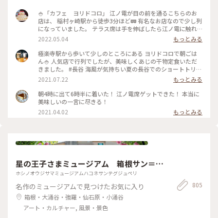
🍚「カフェ ヨリドコロ」 江ノ電が目の前を通るこちらのお
店は、 稲村ヶ崎駅から徒歩3分ほど🚃 有名なお店なので少し列
になっていました。 テラス席は手を伸ばしたら江ノ電に触れ
そうなくらい近い..! ・ ご飯はしらす丼と卵かけご飯を注文。
2022.05.04
もっとみる
卵かけご飯は自力で泡立てる方式。 体に良さそうなメニュー
でホッと一息、、 と思ったら、江ノ電が通過するのでずっと
極楽寺駅から歩いて少しのところにある ヨリドコロで朝ごは
アトラクション気分で楽しめました♪ #春風さんぽ #ヒーリン
ん🍚 人気店で行列でしたが、美味しくあじの干物定食いただ
グ旅 #Myことりっぷ #鎌倉 #鎌倉カフェ #江ノ電
きました。 #長谷 海風が気持ちい夏の長谷でのショートトリッ
プにて🌊☀️ #鎌倉#長谷#極楽寺#ヨリドコロ#朝ごはん
2021.07.22
もっとみる
朝4時に出て6時半に着いた！ 江ノ電席ゲットできた！ 本当に
美味しいの一言に尽きる！
2021.04.02
もっとみる
星の王子さまミュージアム 箱根サン＝テ
グジュペリ
ホシノオウジサマミュージアムハコネサンテグジュペリ
805
名作のミュージアムで見つけたお気に入り
箱根・大涌谷・強羅・仙石原・小涌谷
アート・カルチャー, 風景・景色