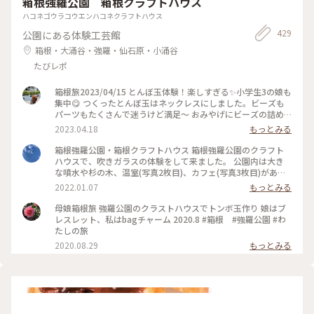
箱根強羅公園 箱根クラフトハウス
#強羅 #箱根 #神奈川県
ハコネゴウラコウエンハコネクラフトハウス
429
公園にある体験工芸館
箱根・大涌谷・強羅・仙石原・小涌谷
たびレポ
箱根旅2023/04/15 とんぼ玉体験！楽しすぎる✨小学生3の娘も
集中😋 つくったとんぼ玉はネックレスにしました。ビーズも
パーツもたくさんで迷うけど満足〜 おみやげにビーズの詰め
放題があって、 ビーズがかわいすぎるからおすすめ😋
2023.04.18
もっとみる
箱根強羅公園・箱根クラフトハウス 箱根強羅公園のクラフト
ハウスで、吹きガラスの体験をして来ました。 公園内は大き
な噴水や杉の木、温室(写真2枚目)、カフェ(写真3枚目)があり
充実していました。 クラフトハウスは、吹きガラス体験以外
2022.01.07
もっとみる
にもとんぼ玉や切子、陶芸体験などがあり、箱根で制作体験を
したい方におすすめです！ インストラクターさんが親切丁寧
母娘箱根旅 強羅公園のクラストハウスでトンボ玉作り 娘はブ
に教えてくださいました♪ #箱根強羅公園 #箱根 #強羅 #体験 #
レスレット、私はbagチャーム 2020.8 #箱根 #強羅公園 #わ
吹きガラス #神奈川県
たしの旅
2020.08.29
もっとみる