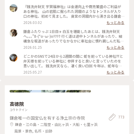
『銭洗弁財天 宇賀福神社』は金運向上や商売繁盛のご利益が
ある神社。 山の岩肌に掘られた洞窟のようなトンネルが入り
口の神社、初めて見ました。 奥宮の洞窟内から湧き出る鎌倉
五名水のひとつ「銭洗水」でお金を洗うと 何倍にも増えて戻
2026.03.02
もっとみる
ってくると信じられています。 現金持ち歩かないので、その場
で 旦那さんに恵んでもらった1,000円札と100円玉を洗いまし
鎌倉ふたりっぷ 1日目✈️ 白玉を堪能したあとは、銭洗弁財天
た。 意味あるかな。 ✒︎ 源頼朝が夢のお告げで発見した洞窟の
へ｡｡｡"8-(*o･ω･)oﾃｸﾃｸ 行く道は途中トンネルがあったり、結
清水が由来。 北条時頼もこの神を敬い自ら銭を洗って祈り、
構急な坂道があったりでなかなかに車社会に慣れ親しんだ私た
いつしか銭洗いの水と呼ばれるように。 御祭神は水の神、市
ちにはハードモード(((;°▽°))💦 最後にかなりな上り坂ですっか
2026.01.25
もっとみる
杵島姫命（いちきしまひめのみこと）。 🐾 茶房 雲母の前の道
り折れた心を奮い立たせ何とか無事到着(〃´o｀)ﾌｩ… 参拝し
をさらに10分ほど進んだ先にあります。 鎌倉駅西口から歩い
て、もちろんお金を少し洗い、お守り等を頂いたあとは大仏様
どこかのSNSで24日から2週間の間に 蛇を祀っている神社⛩️と
て20分ほど。 #銭洗弁財天#神奈川#鎌倉#日本遺産#銭洗弁財
に会いに行きました😊 運良く、銭洗弁財天を出た時にタクシ
弁天様を祀っている神社に 参拝すると良いと言っていたのを
天宇賀福神社#はじめての鎌倉#全決の熱が冷めない#狛犬
ー🚕が止まったので、すかさず捕まえ無事乗車。 楽ちんで高
思い出して。 銭洗弁天なら、凄く良い🙆🆗 今年は、蛇年なの
徳院へ向かいました。 親切な運転手さんに生き方を教えても
で来なければと思っていたので 丁度のタイミングと思って参
2025.05.27
もっとみる
らい、迷うことなく到着🙌 初めてお会いする鎌倉の大仏様
拝出来ました❣️ #神社 #銭洗弁天 #巳年 #弁天様 #鎌倉
は、どっしりと迎えてくださいました🙇‍♀️ 後ろから見ると、背
中が開いていらっしゃる(*´艸`) ゆっくり見たあとは長谷寺へ
行きましたが、まさかのここでも長い階段🤣🤣何とか登りきっ
てお参りを済ませ、お次は憧れの江ノ電に乗って次の目的地へ
向います🚃💨 #開運旅 #鎌倉 #銭洗弁財天#鎌倉の大仏様#長谷
高徳院
寺
コウトクイン
773
鎌倉唯一の国宝仏を有する浄土宗の寺院
鎌倉・江の島・二階堂・由比ヶ浜・大船・七里ヶ浜
風景・景色, 名所・旧跡