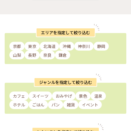
色 #キラキラ #輝きに包まれて #キラキラにときめく #クリス
奈川 #milkのミルキーな毎日
マスを回収する1日 #江の島 #藤沢 #神奈川 #milkのミルキーな
毎日
エリアを指定して絞り込む
京都
東京
北海道
沖縄
神奈川
静岡
山梨
長野
奈良
鎌倉
ジャンルを指定して絞り込む
カフェ
スイーツ
おみやげ
景色
温泉
ホテル
ごはん
パン
雑貨
イベント