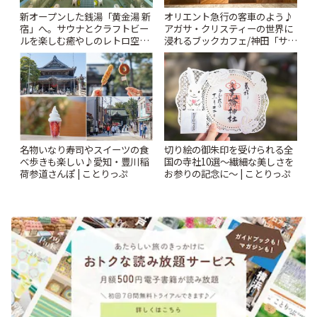
新オープンした銭湯「黄金湯 新
オリエント急行の客車のよう♪
宿」へ。サウナとクラフトビー
アガサ・クリスティーの世界に
ルを楽しむ癒やしのレトロ空間
浸れるブックカフェ/神田「サロ
| ことりっぷ
ンクリスティ」 | ことりっぷ
名物いなり寿司やスイーツの食
切り絵の御朱印を受けられる全
べ歩きも楽しい♪愛知・豊川稲
国の寺社10選〜繊細な美しさを
荷参道さんぽ | ことりっぷ
お参りの記念に〜 | ことりっぷ