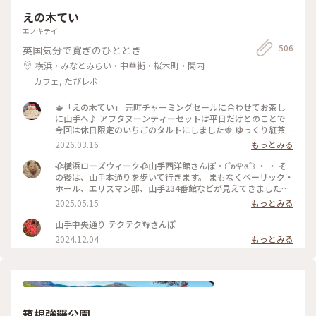
えの木てい
エノキテイ
506
英国気分で寛ぎのひととき
横浜・みなとみらい・中華街・桜木町・関内
カフェ, たびレポ
🫖「えの木てい」 元町チャーミングセールに合わせてお茶し
に山手へ♪ アフタヌーンティーセットは平日だけとのことで
今回は休日限定のいちごのタルトにしました🍓 ゆっくり紅茶
を飲みながらお友達とおしゃべり。 幸せなティータイムです
2026.03.16
もっとみる
💕 . #えの木てい #山手 #横浜 #カフェ
🥀横浜ローズウィーク🥀山手西洋館さんぽ‧꒰˚ʚ🌹ɞ˚꒱ ‧ ・ そ
の後は、山手本通りを歩いて行きます。 まもなくベーリック・
ホール、エリスマン邸、山手234番館などが見えてきました。
相変わらず午前中から入るのに列ができているえの木てい、い
2025.05.15
もっとみる
つかお茶したいと思います🫖 新緑とお花に囲まれた洋館は、
メルヘンの世界のようでした🧚🪞✨ #アートな景色 #横浜こと
山手中央通り テクテク👣さんぽ
りっぷ #神奈川 #横浜 #山手 #山手西洋館 #横浜ローズウィーク
2024.12.04
もっとみる
#ガーデンネックレス横浜2025
箱根強羅公園