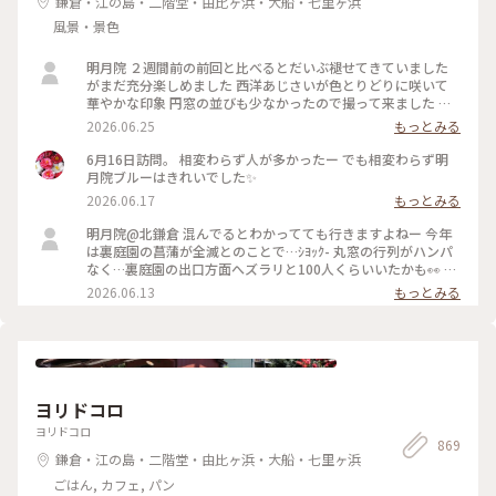
鎌倉・江の島・二階堂・由比ヶ浜・大船・七里ヶ浜
風景・景色
明月院 ２週間前の前回と比べるとだいぶ褪せてきていました
がまだ充分楽しめました 西洋あじさいが色とりどりに咲いて
華やかな印象 円窓の並びも少なかったので撮って来ました 裏
庭園の菖蒲の復活を願います
2026.06.25
もっとみる
6月16日訪問。 相変わらず人が多かったー でも相変わらず明
月院ブルーはきれいでした✨
2026.06.17
もっとみる
明月院@北鎌倉 混んでるとわかってても行きますよねー 今年
は裏庭園の菖蒲が全滅とのことで…ｼﾖｯｸ- 丸窓の行列がハンパ
なく…裏庭園の出口方面へズラリと100人くらいいたかも👀 装
飾のあじさいがとても素敵だったのでそりゃー撮りたくなりま
2026.06.13
もっとみる
すよねー(ﾜｶﾙｰ) 写真もなかなか撮りづらいほどの人混み 急な方
向転換や振り返りは注意⚠️です バッグとか当たりますし当て
られます すれ違いも譲り合いでマナーは守られてますがとっ
ても疲れます… 夕方の空いてる時間を狙うのがいいのかもです
ヨリドコロ
ヨリドコロ
869
鎌倉・江の島・二階堂・由比ヶ浜・大船・七里ヶ浜
ごはん, カフェ, パン