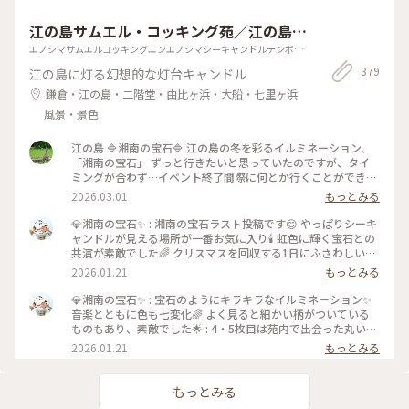
(๑'ڡ'๑) #ビーフシチュー #伝統のパン #渡邉ベーカリー
こと数分、やってきましたシチューパンー✨ 友人が絶対食べた
2018.6.10
江の島サムエル・コッキング苑／江の島シ
い🤤と熱望していた理由がわかります。 創業当初から受け継が
れたフランスパンを器に、ビーフ、ジャガイモ、人参などの具
ーキャンドル（展望灯台）
エノシマサムエルコッキングエンエノシマシーキャンドルテンボウ
材がゴロゴロ入っています。も、本当にうんまーい🥰 パンを器
トウダイ
379
江の島に灯る幻想的な灯台キャンドル
にしている系ってぼたっと落としてしまったりして綺麗に食べ
れません。なぜみなさんあんなにキレイに食べれるんでしょ
鎌倉・江の島・二階堂・由比ヶ浜・大船・七里ヶ浜
う？🤔 お土産用にこれまた名物の箱根山あんぱんシリーズか
風景・景色
ら季節限定の焼き栗あんぱんと温泉村の温泉パンをお買い上
げ。お家でも箱根を思い出しながら美味しくいただきました😋
（2023.11.26） #パン #名物 #箱根 #宮ノ下 #ことりっぷ箱根 #
江の島 🔷湘南の宝石🔷 江の島の冬を彩るイルミネーション、
私のことりっぷ旅
「湘南の宝石」 ずっと行きたいと思っていたのですが、タイ
ミングが合わず…イベント終了間際に何とか行くことができま
した。 宝石のようなまばゆい光が散りばめれた美しいイルミ
2026.03.01
もっとみる
ネーションは圧巻の美しさ。 華やかなシャンデリアやジュエ
リーライトにも魅了されました。 ＃ことりっぷ神奈川 ＃こと
💎湘南の宝石✨ : 湘南の宝石ラスト投稿です😊 やっぱりシーキ
りっぷ江の島 ＃江の島 ＃イルミネーション ＃湘南の宝石
ャンドルが見える場所が一番お気に入り🕯️ 虹色に輝く宝石との
共演が素敵でした🌈 クリスマスを回収する1日にふさわしいイ
ルミネーションでした✨ 朝の片瀬諏訪神社からこのイルミネー
2026.01.21
もっとみる
ションまで一日中楽しかったです🎵 : ちなみに、私が買った
1dayチケットにはシーキャンドルの入場券も付いていたので
💎湘南の宝石✨ : 宝石のようにキラキラなイルミネーション✨
すが… すごい混雑で整理券制になっていました！ いろいろま
音楽とともに色も七変化🌈 よく見ると細かい柄がついている
わった後に気付いて、その時には入場まで40〜50分😳 帰りの
ものもあり、素敵でした🌟 : 4・5枚目は苑内で出会った丸いキ
時間もあったので諦めました🥲 湘南の宝石へこれから行く
ラキラたち✨ 写真を見返したら、なぜかたくさんの◯を撮って
2026.01.21
もっとみる
方、混雑している時はシーキャンドルに最初に行って整理券を
いました😆 : 📷:2025.12.29 Mon. : #開運旅 #江の島散歩 #イル
ゲットしてくださいね💡 : 📷:2025.12.29 Mon. : #開運旅 #江の
ミネーション #湘南の宝石 #日本三大イルミネーション #江の
島散歩 #イルミネーション #湘南の宝石 #日本三大イルミネー
島サムエル・コッキング苑 #キラキラ #輝きに包まれて #キラ
もっとみる
ション #江の島サムエル・コッキング苑 #シーキャンドル #虹
キラにときめく #クリスマスを回収する1日 #江の島 #藤沢 #神