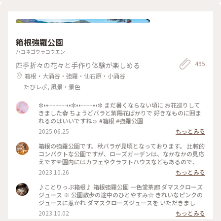
箱根強羅公園
ハコネゴウラコウエン
495
四季折々の花々と手作り体験が楽しめる
箱根・大涌谷・強羅・仙石原・小涌谷
たびレポ, 風景・景色
✼••┈┈┈••✼••┈┈••✼ まだ暑くならない頃に お花巡りして
きました✿ ちょうどバラと紫陽花ばかりで 好きなものに囲ま
れるのはいいですね☺️ #箱根 #強羅公園
2025.06.25
もっとみる
箱根の強羅公園です。秋バラが見頃となっております。 比較的
コンパクトな公園ですが、ローズガーデンは、なかなかの見応
えです🌹園内にはカフェやクラフトハウスなどもあるので、い
ろいろな楽しみ方ができるかと。絵を描きに来ている方もチラ
2023.10.26
もっとみる
ホラといて、自由にのんびり過ごせる雰囲気です。 ●営業時間
9:00～17:00（入園は16:30まで）【冬季期間】開園10:00～
♪ことりっぷ箱根♪ 箱根強羅公園 一色堂茶廊 ダマスクローズ
※2020年12月1日(火)～2021年2 月28日(日) ●定休日 無休 ●
ジュース ※ 公園散歩の途中のひとやすみ☆ きれいなピンクの
料金 一般：550円／税込、小学生以下：無料 #秋さんぽ #私の
ジュースに惹かれ ダマスクローズジュースを いただきました
ことりっぷ旅 #箱根ドライブ #箱根さんぽ #箱根観光 #箱根ひ
☆ ※ バラの中でも 美しい香りのダマスク・ローズ種の 花びら
2023.10.02
もっとみる
とり旅 #女ひとり旅 #箱根強羅公園
をふんだんに使い 丁寧にバラのエキスを抽出して 作られたジ