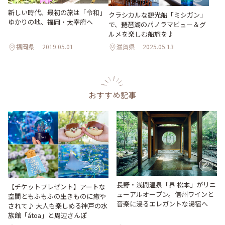
新しい時代、最初の旅は「令和」
クラシカルな観光船「ミシガン」
ゆかりの地、福岡・太宰府へ
で、琵琶湖のパノラマビュー＆グ
ルメを楽しむ船旅を♪
福岡県
2019.05.01
滋賀県
2025.05.13
おすすめ記事
長野・浅間温泉「界 松本」がリニ
【チケットプレゼント】アートな
ューアルオープン。信州ワインと
空間ともふもふの生きものに癒や
音楽に浸るエレガントな湯宿へ
されて♪ 大人も楽しめる神戸の水
族館「átoa」と周辺さんぽ