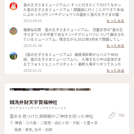
星の王子さまミュージアム☆ ずっと行きたくて行けてなかっ
た星の王子さまミュージアム！閉園前に行くことができて本当
によかった🥲サン=テグジュペリの歴史と星の王子さまの歴史
がぎゅっと詰まっているミュージアム☆もう行くことができな
2023.04.05
もっとみる
いのが本当に残念すぎる‥とーっても素敵なミュージアムでし
た！ #私のことりっぷ旅 #箱根 #日帰り旅 #星の王子さまミュ
箱根仙石原 星の王子さまミュージアム。 児童文学の”星の王
ージアム #星の王子さま #神奈川
子さま”とその作者であるサン=テグジュペリについて展示され
ているミュージアム。残念ながら2023年3月末で閉園してしま
います。 1月9日までロマンティック・スターリー・ウィンタ
2023.01.08
もっとみる
ーが開催中で園内のクリスマスツリーのライトアップがとても
綺麗です🎄✨星の王子さまの世界感に引き込まれる素敵なミュ
《星の王子さまミュージアム》 箱根湯本駅からバスで40分
ージアムです。 #神奈川 #箱根 #仙石原 #星の王子さま #イルミ
弱、星の王子さまミュージアムへ。 入場すると中は全体がま
ネーション #ファンタジーの世界
るでフォトジェニックスポット！ 最終入場ギリギリで入った
のでほとんど人がおらずめいっぱい写真が撮れました✨ 展示ホ
2020.02.21
もっとみる
ールには星の王子さまについてや、サン・テグジュペリについ
てなど多くの展示がありました。映像を見るブースもあり、本
を読んだことがない方も世界観がわかりやすいのではないかと
思います(*´꒳`*) 17:30くらいになると辺りが暗くなってき
て、ライトアップがより幻想的に。閉園時間変わらなければ夜
のライトアップ見れるのは今のうちだけなのかな？？ 星の王
銭洗弁財天宇賀福神社
子さまの世界に浸れる充実した空間でした。楽しかった(๑˃̵ᴗ˂̵)
#冬のおでかけ #旅行 #箱根 #箱根旅行
ゼニアライベンザイテンウガフクジンジャ
789
霊水を見つけた源頼朝がご神体を祀った神社
鎌倉・江の島・二階堂・由比ヶ浜・大船・七里ヶ浜
風景・景色, 名所・旧跡