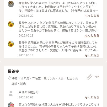
鎌倉お馴染みの花の寺「長谷寺」 あじさい券をネット予約し
て行ってきました。 時間指定は予定が立てやすく♪ 平日午
後、拝観券もほぼ並ばずに買えました。 (今年予約は21日ま
で。22日からは当日券のみ) 境内の山の斜面の「あじさい路」
2026.06.20
もっとみる
鎌倉生まれの品種など40種以上約2500株とか！ 下からみても
上からみても見事です✨ 紫陽花越しにみえる相模湾 長谷観音
長谷寺 あじさい路 どの紫陽花も綺麗に咲いていて、最高の見
さまもすばらしい 長い年月を感じる豊かな緑にも癒されて…
頃でした🥰 斜面に咲く紫陽花、見上げたり下ろしたり横から
来るたびに来られてよかったと思える場所です😌 #鎌倉 #紫陽
見たり… 色鮮やかで種類も多く、感動するばかり✨ 雨が降っ
花 #長谷寺 #ひみつの絶景 #あじさい路
たり止んだり、写真を撮るにも傘が鬱陶しいのですが紫陽花は
2026.06.18
もっとみる
喜んでいるように見えました☺️ #長谷寺 #紫陽花 #あじさい #
あじさい路 #鎌倉 #ひみつの絶景
長谷寺 紫陽花を見に💜 事前予約が確実なので日時指定してか
ら行きました。 雨予報の平日だったので予約する時にはかな
り空きがありましたが、実際行った時には雨も降っていたのに
その場で申し込んだ人は数時間待ちという状態でした😱 あじ
2026.06.18
もっとみる
さい路まで入らなくても少しはあじさいを見られる場所もあり
ました。 地蔵堂近くの卍池、まさに卍の形をしていてそこに
も花手水のように紫陽花が飾られていました💜🩷 初めて見た
なごみ地蔵さま、雨に濡れてちょっとホラー😱 思っていたよ
長谷寺
りかなり大きくてビックリしました😆 #長谷寺 #紫陽花 #あじ
704
さい #あじさい路 #鎌倉 #卍池 #なごみ地蔵 #ひみつの絶景
鎌倉・江の島・二階堂・由比ヶ浜・大船・七里ヶ浜
風景・景色
幸せのお裾分け
2026.06.09
もっとみる
癒される可愛いお地蔵さんたち💓 道中に見つけてほっこり☺️ #