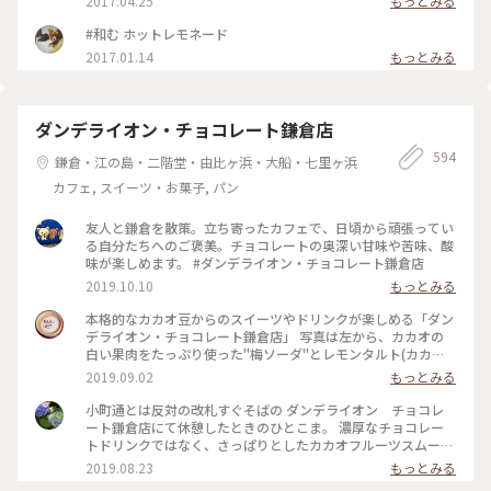
2017.04.25
もっとみる
っくりしたいですﾟ･*:.｡. .｡.:*･゜ #farmtoyou #カリフォルニア
料理 #ランチ #カフェ #テイクアウト #由比ヶ浜 #鎌倉 #江ノ電
#和む ホットレモネード
2017.01.14
もっとみる
ダンデライオン・チョコレート鎌倉店
594
鎌倉・江の島・二階堂・由比ヶ浜・大船・七里ヶ浜
カフェ, スイーツ・お菓子, パン
友人と鎌倉を散策。立ち寄ったカフェで、日頃から頑張ってい
る自分たちへのご褒美。チョコレートの奥深い甘味や苦味、酸
味が楽しめます。 #ダンデライオン・チョコレート鎌倉店
2019.10.10
もっとみる
本格的なカカオ豆からのスイーツやドリンクが楽しめる「ダン
デライオン・チョコレート鎌倉店」 写真は左から、カカオの
白い果肉をたっぷり使った"梅ソーダ"とレモンタルト(カカオ
の間にレモンがしっかりと挟まれており、カカオの苦味となん
2019.09.02
もっとみる
だか合っている😱‼️) 窓の外からは鎌倉駅のホームが見え、春
になると桜🌸が窓を覆う感じに咲くようです🚃 ホームを行き
小町通とは反対の改札すぐそばの ダンデライオン チョコレ
交う人達を見ながら、カフェもたまには素敵だなぁ…と感じま
ート鎌倉店にて休憩したときのひとこま。 濃厚なチョコレー
した。 #チョコレート#わたしの街#ダンデライオン#カカオ#鎌
トドリンクではなく、さっぱりとしたカカオフルーツスムージ
倉#涼しげスイーツ
ーを。 美味しかったです～ そしておまけのお菓子も嬉しい。
2019.08.23
もっとみる
#鎌倉 #ダンデライオンチョコレート #スムージー