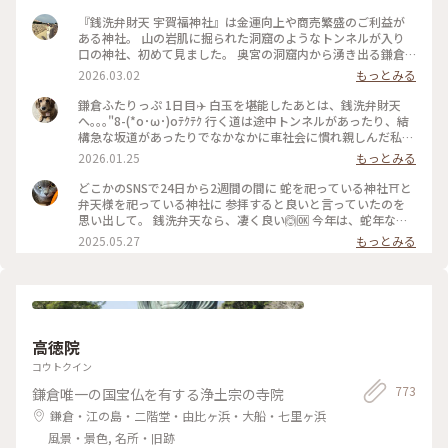
『銭洗弁財天 宇賀福神社』は金運向上や商売繁盛のご利益が
ある神社。 山の岩肌に掘られた洞窟のようなトンネルが入り
口の神社、初めて見ました。 奥宮の洞窟内から湧き出る鎌倉
五名水のひとつ「銭洗水」でお金を洗うと 何倍にも増えて戻
2026.03.02
もっとみる
ってくると信じられています。 現金持ち歩かないので、その場
で 旦那さんに恵んでもらった1,000円札と100円玉を洗いまし
鎌倉ふたりっぷ 1日目✈️ 白玉を堪能したあとは、銭洗弁財天
た。 意味あるかな。 ✒︎ 源頼朝が夢のお告げで発見した洞窟の
へ｡｡｡"8-(*o･ω･)oﾃｸﾃｸ 行く道は途中トンネルがあったり、結
清水が由来。 北条時頼もこの神を敬い自ら銭を洗って祈り、
構急な坂道があったりでなかなかに車社会に慣れ親しんだ私た
いつしか銭洗いの水と呼ばれるように。 御祭神は水の神、市
ちにはハードモード(((;°▽°))💦 最後にかなりな上り坂ですっか
2026.01.25
もっとみる
杵島姫命（いちきしまひめのみこと）。 🐾 茶房 雲母の前の道
り折れた心を奮い立たせ何とか無事到着(〃´o｀)ﾌｩ… 参拝し
をさらに10分ほど進んだ先にあります。 鎌倉駅西口から歩い
て、もちろんお金を少し洗い、お守り等を頂いたあとは大仏様
どこかのSNSで24日から2週間の間に 蛇を祀っている神社⛩️と
て20分ほど。 #銭洗弁財天#神奈川#鎌倉#日本遺産#銭洗弁財
に会いに行きました😊 運良く、銭洗弁財天を出た時にタクシ
弁天様を祀っている神社に 参拝すると良いと言っていたのを
天宇賀福神社#はじめての鎌倉#全決の熱が冷めない#狛犬
ー🚕が止まったので、すかさず捕まえ無事乗車。 楽ちんで高
思い出して。 銭洗弁天なら、凄く良い🙆🆗 今年は、蛇年なの
徳院へ向かいました。 親切な運転手さんに生き方を教えても
で来なければと思っていたので 丁度のタイミングと思って参
2025.05.27
もっとみる
らい、迷うことなく到着🙌 初めてお会いする鎌倉の大仏様
拝出来ました❣️ #神社 #銭洗弁天 #巳年 #弁天様 #鎌倉
は、どっしりと迎えてくださいました🙇‍♀️ 後ろから見ると、背
中が開いていらっしゃる(*´艸`) ゆっくり見たあとは長谷寺へ
行きましたが、まさかのここでも長い階段🤣🤣何とか登りきっ
てお参りを済ませ、お次は憧れの江ノ電に乗って次の目的地へ
向います🚃💨 #開運旅 #鎌倉 #銭洗弁財天#鎌倉の大仏様#長谷
高徳院
寺
コウトクイン
773
鎌倉唯一の国宝仏を有する浄土宗の寺院
鎌倉・江の島・二階堂・由比ヶ浜・大船・七里ヶ浜
風景・景色, 名所・旧跡