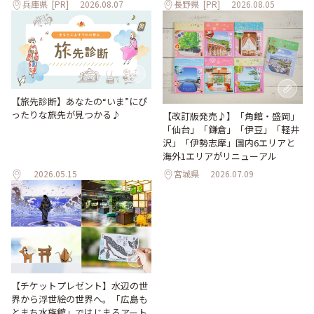
兵庫県
[PR]
2026.08.07
長野県
[PR]
2026.08.05
【旅先診断】あなたの“いま”にぴ
ったりな旅先が見つかる♪
【改訂版発売♪】「角館・盛岡」
「仙台」「鎌倉」「伊豆」「軽井
沢」「伊勢志摩」国内6エリアと
海外1エリアがリニューアル
2026.05.15
宮城県
2026.07.09
【チケットプレゼント】水辺の世
界から浮世絵の世界へ。「広島も
とまち水族館」ではじまるアート