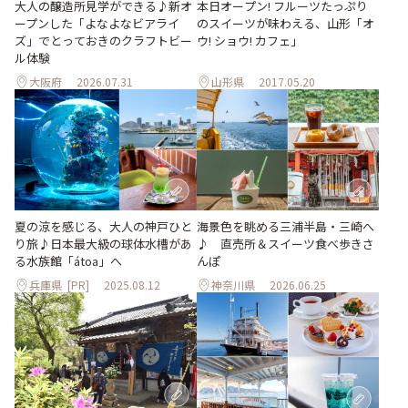
大人の醸造所見学ができる♪新オ
本日オープン! フルーツたっぷり
ープンした「よなよなビアライ
のスイーツが味わえる、山形「オ
ズ」でとっておきのクラフトビー
ウ! ショウ! カフェ」
ル体験
大阪府
2026.07.31
山形県
2017.05.20
夏の涼を感じる、大人の神戸ひと
海景色を眺める三浦半島・三崎へ
り旅♪日本最大級の球体水槽があ
♪ 直売所＆スイーツ食べ歩きさ
る水族館「átoa」へ
んぽ
兵庫県
[PR]
2025.08.12
神奈川県
2026.06.25