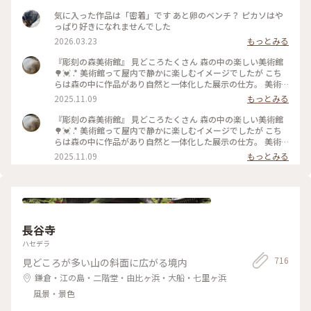
気に入った作品は「密着」です あと卵のベンチ？ ピカソはや
っぱり好きになれませんでした
2026.03.23
もっとみる
『彫刻の森美術館』 見どころたくさん 森の中の楽しい美術館
🌳💓 .* 美術館って屋内で静かに楽しむイメージでしたが こち
らは森の中に作品があり自然と一体化した展示の仕方。 美術
館のイメージをいい意味で覆される素敵な場所でした。 .* その
2025.11.09
もっとみる
中でも、このステンドグラスの塔は圧巻😳！ 写真には収まり
きらないくらい 視界いっぱいにキラキラが🌟 じっと見ている
『彫刻の森美術館』 見どころたくさん 森の中の楽しい美術館
と吸い込まれそう！ 先日、素敵ユーザーさんも投稿されてい
🌳💓 .* 美術館って屋内で静かに楽しむイメージでしたが こち
ましたが ”幸せをよぶシンフォニー”という名前なんですね☺️
らは森の中に作品があり自然と一体化した展示の仕方。 美術
ほんと幸せいっぱいになれる作品でした。 よく見ると動物や
館のイメージをいい意味で覆される素敵な場所でした。 .* その
2025.11.09
もっとみる
いろいろな模様があり、それを見つけるのも楽しいです💓 階
中でも、このステンドグラスの塔は圧巻😳！ 写真には収まり
段を登り上から見た景色も迫力あり(2枚目)！ 自然いっぱいの
きらないくらい 視界いっぱいにキラキラが🌟 先日、素敵ユー
中お散歩も楽しいし写真スポットもたくさんで 家族と充実し
ザーさんも投稿されていましたが ”幸せをよぶシンフォニ
た時間を過ごせました。 .* こちらも3年前の今頃の写真です。
ー”という名前なんですね☺️ ほんと幸せいっぱいになれる作品
南伊奈ヶ湖に行った次の日に訪れました。 #彫刻の森美術館 #
でした。 よく見ると動物やいろいろな模様があり、それを見
箱根 #ことりっぷ神奈川 #ことりっぷと一緒
つけるのも楽しいです💓 階段を登り上から見た景色も迫力あ
長谷寺
り(2枚目)！ 自然いっぱいの中お散歩も楽しいし写真スポット
もたくさんで 家族と充実した時間を過ごせました。 .* こちら
ハセデラ
も3年前の今頃の写真です。 南伊奈ヶ湖に行った次の日に訪れ
716
見どころが多い山の斜面に広がる境内
ました。 #彫刻の森美術館 #箱根 #ことりっぷ神奈川
鎌倉・江の島・二階堂・由比ヶ浜・大船・七里ヶ浜
風景・景色