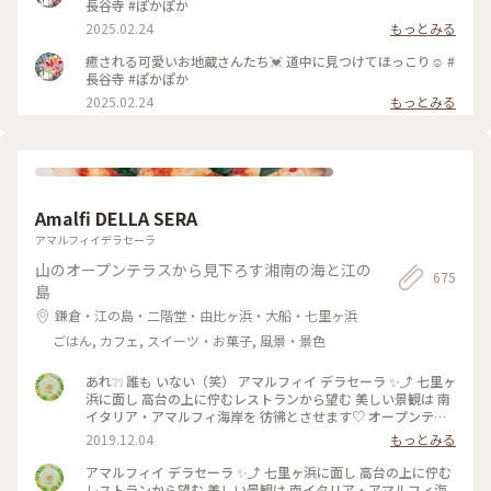
長谷寺 #ぽかぽか
2025.02.24
もっとみる
癒される可愛いお地蔵さんたち💓 道中に見つけてほっこり☺️ #
長谷寺 #ぽかぽか
2025.02.24
もっとみる
Amalfi DELLA SERA
アマルフィイデラセーラ
山のオープンテラスから見下ろす湘南の海と江の
675
島
鎌倉・江の島・二階堂・由比ヶ浜・大船・七里ヶ浜
ごはん, カフェ, スイーツ・お菓子, 風景・景色
あれ❔❕ 誰も いない（笑） アマルフィイ デラセーラ ✨⤴︎ 七里ヶ
浜に面し 高台の上に佇むレストランから望む 美しい景観は 南
イタリア・アマルフィ海岸を 彷彿とさせます♡ オープンテラ
ス席から見渡せるのは 180度オーシャンビューの眩いパノラマ
2019.12.04
もっとみる
は いつまでも いつまでも 眺めていたくなり… 困ります（笑）
#ひみつの鎌倉 #秋のお出かけ #美味しかった #ありがとう う
アマルフィイ デラセーラ ✨⤴︎ 七里ヶ浜に面し 高台の上に佇む
っかり３時間 経っていた（笑） のんびりさん
レストランから望む 美しい景観は 南イタリア・アマルフィ海