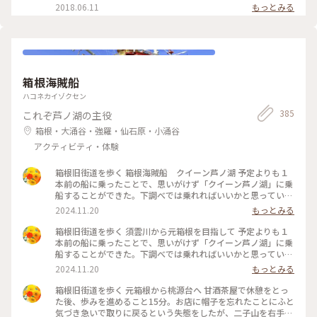
ンをいそいそと注文します🥧 本当にいいタイミングで入店で
くさく、中はシチューでしっとり…はぁ…美味しい…( ﾟÅﾟ)…
2018.06.11
もっとみる
きただけだったらしく、待ってる間次々にお客さんが来て外で
💕 雨で寒かったので、私も駅伝の応援に来た方達と同じよう
待たれている方も😳待ち時間0の奇跡ステキー✨（2回目） お
に温まり、心も体もほっとしました😊 #小田原産 の#梅干し ご
持ち帰りもできますがパンの中にシチューですので、アツアツ
丸ごと一個入った#梅干しあんぱん も有名だそう。 私は#いち
を店内で食べる方がオススメです。 単品もありますが、今回は
ご🍓 が丸ごと一個入った#いちごあんぱん を頂きました
ドリンクとのセットにしました。 席に座りつつソワソワ待つ
(๑'ڡ'๑) #ビーフシチュー #伝統のパン #渡邉ベーカリー
こと数分、やってきましたシチューパンー✨ 友人が絶対食べた
2018.6.10
箱根海賊船
い🤤と熱望していた理由がわかります。 創業当初から受け継が
れたフランスパンを器に、ビーフ、ジャガイモ、人参などの具
ハコネカイゾクセン
材がゴロゴロ入っています。も、本当にうんまーい🥰 パンを器
385
これぞ芦ノ湖の主役
にしている系ってぼたっと落としてしまったりして綺麗に食べ
れません。なぜみなさんあんなにキレイに食べれるんでしょ
箱根・大涌谷・強羅・仙石原・小涌谷
う？🤔 お土産用にこれまた名物の箱根山あんぱんシリーズか
アクティビティ・体験
ら季節限定の焼き栗あんぱんと温泉村の温泉パンをお買い上
げ。お家でも箱根を思い出しながら美味しくいただきました😋
（2023.11.26） #パン #名物 #箱根 #宮ノ下 #ことりっぷ箱根 #
箱根旧街道を歩く 箱根海賊船 クイーン芦ノ湖 予定よりも１
私のことりっぷ旅
本前の船に乗ったことで、思いがけず「クイーン芦ノ湖」に乗
船することができた。下調べでは乗れればいいかと思っていた
くらいだったが、終わってみれば1隻しかない「クイーン芦ノ
2024.11.20
もっとみる
湖」に乗れてよかった。 主人も「僕の判断が良かった」と喜
んでいたのでここは感謝だ。 船内に入るとそ水戸岡鋭治さん
箱根旧街道を歩く 須雲川から元箱根を目指して 予定よりも１
のデザインで溢れていて（私はまだ水戸岡さんデザインの電車
本前の船に乗ったことで、思いがけず「クイーン芦ノ湖」に乗
に乗ったことはなく横浜の水信フルーツパーラーで水戸岡さん
船することができた。下調べでは乗れればいいかと思っていた
の世界を体感したことがあるだけだが・・・。）船内を撮りた
くらいだったが、終わってみれば1隻しかない「クイーン芦ノ
2024.11.20
もっとみる
い、甲板にも出たいとまたここでも1人焦ってしまった。 船内
湖」に乗れてよかった。 主人も「僕の判断が良かった」と喜
の階段や壁にある組子細工には海外の女性も興味があるらし
んでいたのでここは感謝だ。 船内に入るとそ水戸岡鋭治さん
箱根旧街道を歩く 元箱根から桃源台へ 甘酒茶屋で休憩をとっ
く、2人で笑顔を交わしながら人通りがなくなってからゆっく
のデザインで溢れていて（私はまだ水戸岡さんデザインの電車
た後、歩みを進めること15分。お店に帽子を忘れたことにふと
りと撮影をした。 いつか水戸岡さんデザインの電車で旅をし
に乗ったことはなく横浜の水信フルーツパーラーで水戸岡さん
気づき急いで取りに戻るという失態をしたが、二子山を右手に