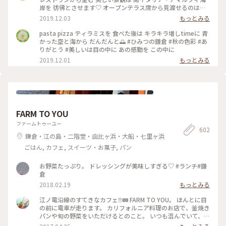
岸を 彷彿とさせます♡ オープンテラス席から見渡せるのは
180度オーシャンビューの眩いパノラマは いつまでも いつま
2019.12.03
もっとみる
でも 眺めていたくなり… 困ります（笑） #ひみつの鎌倉 #秋の
お出かけ #美味しかった #ありがとう うっかり３時間 経ってい
pasta pizza ティラミスを 食べた後は キラキラ増しtimeに 青
た（笑）
かった空と海から だんだんと🌅 #ひみつの鎌倉 #秋の色彩 #あ
りがとう #美しいは目の中に あの感動を この中に
2019.12.01
もっとみる
FARM TO YOU
ファームトゥーユー
602
鎌倉・江の島・二階堂・由比ヶ浜・大船・七里ヶ浜
ごはん, カフェ, スイーツ・お菓子, パン
お野菜たっぷり。 ドレッシングが美味しすぎる♡ #ランチ#鎌
倉
2018.02.19
もっとみる
江ノ電沿線のすてきなカフェ‼︎🚃 FARM TO YOU。 ほんとに目
の前に電車が走ります。 カリフォルニア料理のお店で、釜焼き
パンや旬の野菜をいただけるとのこと。 いつも混んでいて、テ
イクアウトカフェのみなのですが、アルコールもあるので、ゆ