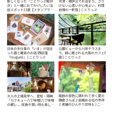
新しくなった「ことりっぷ軽井
河津・南伊豆でお泊まり。さり
沢」と一緒におでかけしたい注
げない心遣いが心地よい、料理
目スポット13選【スタンプラリ
自慢の一軒宿 | ことりっぷ
ー開催中】 | ことりっぷ
日本の手仕事の「いま」が詰ま
公園ビューから川床テラスま
った器と雑貨のお店/西荻窪
で。緑に癒される大阪のカフェ5
「tsugumi」 | ことりっぷ
選 | ことりっぷ
風鈴の音色に誘われて歩く夏の
大人の工場見学へ、愛知・岡崎
鎌倉さんぽ♪由緒ある社の参拝
「カクキュー八丁味噌(八丁味噌
と老舗のひんやり甘味も | こと
の郷)」。試食や買い物も楽しみ
りっぷ
♪ | ことりっぷ