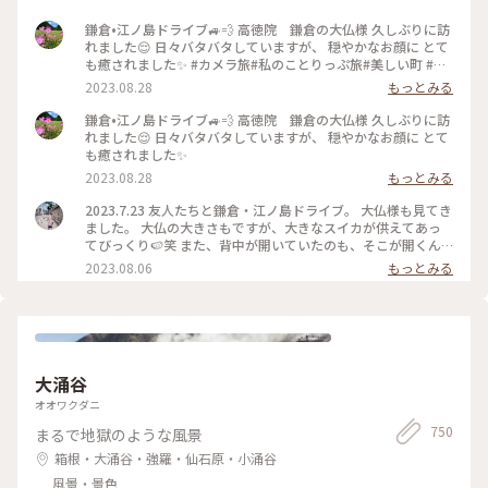
鎌倉•江ノ島ドライブ🚙💨 高徳院 鎌倉の大仏様 久しぶりに訪
れました😌 日々バタバタしていますが、 穏やかなお顔に とて
も癒されました✨ #カメラ旅#私のことりっぷ旅#美しい町 #鎌
倉
2023.08.28
もっとみる
鎌倉•江ノ島ドライブ🚙💨 高徳院 鎌倉の大仏様 久しぶりに訪
れました😌 日々バタバタしていますが、 穏やかなお顔に とて
も癒されました✨
2023.08.28
もっとみる
2023.7.23 友人たちと鎌倉・江ノ島ドライブ。 大仏様も見てき
ました。 大仏の大きさもですが、大きなスイカが供えてあっ
てびっくり🍉笑 また、背中が開いていたのも、そこが開くん
だ、、と、つい写真を撮ってしまいました（3枚目） #高徳院
2023.08.06
もっとみる
#高徳院大仏殿 #鎌倉 #私のことりっぷ旅
大涌谷
オオワクダニ
750
まるで地獄のような風景
箱根・大涌谷・強羅・仙石原・小涌谷
風景・景色