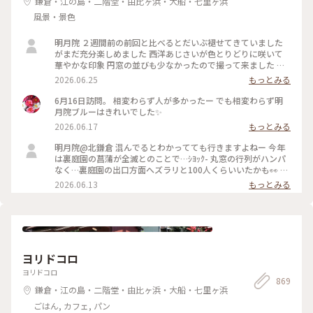
鎌倉・江の島・二階堂・由比ヶ浜・大船・七里ヶ浜
風景・景色
明月院 ２週間前の前回と比べるとだいぶ褪せてきていました
がまだ充分楽しめました 西洋あじさいが色とりどりに咲いて
華やかな印象 円窓の並びも少なかったので撮って来ました 裏
庭園の菖蒲の復活を願います
2026.06.25
もっとみる
6月16日訪問。 相変わらず人が多かったー でも相変わらず明
月院ブルーはきれいでした✨
2026.06.17
もっとみる
明月院@北鎌倉 混んでるとわかってても行きますよねー 今年
は裏庭園の菖蒲が全滅とのことで…ｼﾖｯｸ- 丸窓の行列がハンパ
なく…裏庭園の出口方面へズラリと100人くらいいたかも👀 装
飾のあじさいがとても素敵だったのでそりゃー撮りたくなりま
2026.06.13
もっとみる
すよねー(ﾜｶﾙｰ) 写真もなかなか撮りづらいほどの人混み 急な方
向転換や振り返りは注意⚠️です バッグとか当たりますし当て
られます すれ違いも譲り合いでマナーは守られてますがとっ
ても疲れます… 夕方の空いてる時間を狙うのがいいのかもです
ヨリドコロ
ヨリドコロ
869
鎌倉・江の島・二階堂・由比ヶ浜・大船・七里ヶ浜
ごはん, カフェ, パン