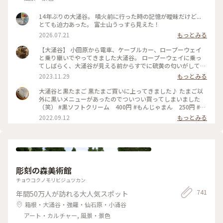
14年ぶりの大涌谷。 噴火前に行った時の記憶が曖昧だけど...
とても迫力あった。 富士山うっすら見えた！
2026.07.21
もっとみる
【大涌谷】 小田原から電車、ケーブルカー、ロープーウェイ
と乗り継いでやってきました大涌谷。 ロープーウェイに乗っ
てしばらく、大涌谷が見える前からすでに硫黄の匂いがしてき
ました。そしてずんずん登っていって、1番高いところを乗り
2023.11.29
もっとみる
越えて見えた景色に思わず感嘆の声が出ました。 緑の木々が
一気になくなって眼下の景色ががらりと山から噴煙地に変わる
大涌谷と黒たまご 黒たまご買いに上ってきました♪ たまご以
のが劇的です。 ちょっと乗り継ぎと人の多さにヤラレていたの
外に黒いメニューがあったのでついつい買ってしまいました
ですが、そんなものは吹っ飛ぶ絶景✨車で行くよりロープーウ
（笑） #黒ソフトクリーム 400円 #もんじゃまん 250円 #黒
ェイで行く方が絶対オススメです‼︎ 地面が硫黄で黄色くなって
たまご 5個500円 #箱根ロープウェイ #早雲山駅 〜 #大涌谷
2022.09.12
もっとみる
いたり煙がモクモクしていたり、とにかくすごい😳 この日は
往復1700円 #神奈川県#箱根#箱根旅行#箱根観光#箱根秋旅行#
雲が多く、残念ながら富士山は見えなかったし、規制もかかっ
箱根秋観光#箱根秋#箱根ドライブ#くろたまご#大涌谷#箱根映
ていたので延命地蔵堂あたりまでしか行けませんでした。 風
えスポット#黒い温泉玉子#黒玉子#黒卵#箱根絶景スポット#富
もすごい強かったのでめちゃ寒かったです。この時期行くなら
士山が見える#夏富士#箱根町#仙石原
やり過ぎなくらい防寒装備で行くのがオススメです🧥
（2023.11.25） #絶景 #大自然 #大涌谷 #箱根 #ことりっぷ箱
彫刻の森美術館
根 #私のことりっぷ旅
チョウコクノモリビジュツカン
741
年間50万人が訪れる大人気スポット
箱根・大涌谷・強羅・仙石原・小涌谷
アート・カルチャー, 風景・景色