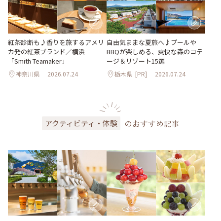
紅茶診断も♪香りを旅するアメリ
自由気ままな夏旅へ♪プールや
カ発の紅茶ブランド／横浜
BBQが楽しめる、爽快な森のコテ
「Smith Teamaker」
ージ＆リゾート15選
神奈川県
2026.07.24
栃木県
[PR]
2026.07.24
のおすすめ記事
アクティビティ・体験