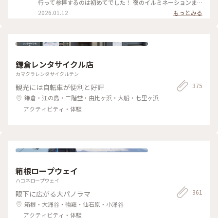
れた葉山で撮っています😊 私も運気上昇、上へ上へと駆け上
行って参拝するのは初めてでした！ 夜のイルミネーションま
がっていけるような1年にしていきたいです🐎 : 4枚目は、中津
で1日散策を予定していたので、事前に江の島1day+ナイトと
2026.01.12
もっとみる
宮と奥津宮。 エスカーで移動もラクでした🎵 5枚目はパワース
いうチケットを買って行きました🎫 ⋆江の島エスカー ⋆江の島
ポットとして知られる龍宮（わだつみのみや）🐉 岩屋の真上
サムエル・コッキング苑（夜間） ⋆江の島シーキャンドル ⋆江
にあるそうで、厳かな雰囲気漂う場所でした✨ 龍と目が合った
の島岩屋 の4施設がセットになったチケットです💡 このチケッ
ような気がする瞬間が何度も😳 迫力があります！ :
トのおかげでエスカレーターでラクに移動できました🎵 : 日本
2025.12.29 Mon. : #開運旅 #神社 #神社巡り #切り絵御朱印 #
の国旗と江島神社の社紋の旗と青い海✨ ところどころに海が綺
御朱印 #新春限定 #午年 #駆け上る #素敵 #江島神社 #江の島 #
麗に見える場所があって、足を止めて眺めました💙 : 4・5枚目
鎌倉レンタサイクル店
藤沢 #神奈川 #江ノ島散歩 #江ノ島 #クリスマスを回収する1日
は辺津宮です。 : 📷:2025.12.29 Mon. : #開運旅 #神社 #神社巡
#milkのミルキーな毎日
り #江島神社 #青い海 #綺麗 #江の島 #藤沢 #神奈川 #江ノ島散
カマクラレンタサイクルテン
歩 #江ノ島 #クリスマスを回収する1日 #milkのミルキーな毎日
375
観光には自転車が便利と好評
鎌倉・江の島・二階堂・由比ヶ浜・大船・七里ヶ浜
アクティビティ・体験
箱根ロープウェイ
ハコネロープウェイ
361
眼下に広がる大パノラマ
箱根・大涌谷・強羅・仙石原・小涌谷
アクティビティ・体験