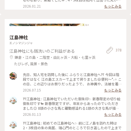
時間もあったので諦めました🥲 湘南の宝石へこれから行く
ラキラたち✨ 写真を見返したら、なぜかたくさんの◯を撮って
2026.01.21
もっとみる
方、混雑している時はシーキャンドルに最初に行って整理券を
いました😆 : 📷:2025.12.29 Mon. : #開運旅 #江の島散歩 #イル
ゲットしてくださいね💡 : 📷:2025.12.29 Mon. : #開運旅 #江の
ミネーション #湘南の宝石 #日本三大イルミネーション #江の
島散歩 #イルミネーション #湘南の宝石 #日本三大イルミネー
島サムエル・コッキング苑 #キラキラ #輝きに包まれて #キラ
ション #江の島サムエル・コッキング苑 #シーキャンドル #虹
キラにときめく #クリスマスを回収する1日 #江の島 #藤沢 #神
色 #キラキラ #輝きに包まれて #キラキラにときめく #クリス
奈川 #milkのミルキーな毎日
マスを回収する1日 #江の島 #藤沢 #神奈川 #milkのミルキーな
江島神社
毎日
エノシマジンジャ
378
江島神社にも銭洗いのご利益がある
鎌倉・江の島・二階堂・由比ヶ浜・大船・七里ヶ浜
たびレポ, 風景・景色
先日、知人宅を訪問した後に ふらりと江島神社へ⛩️ 今回は階
段ではなく 江の島エスカーで上まで昇りました😄便利〜°˖✧ こ
の日、この辺りはお祭りだったようで、 お神輿や、法被を着
た方々がたくさんいました😊 これぞ日本の夏！という雰囲気
2026.07.15
もっとみる
で 一緒にいた我が家にホームステイ中の留学生さんも とても
嬉しそうに眺めていました♪ ✴︎江の島エスカーは、昭和34年
⛩️江島神社 : 江島神社でいただいた御朱印✨ 新春限定の切り絵
（1959）に 国内初の屋外エスカレーターとして登場。 高低差
御朱印です🐎 新春限定ですが、年末からあったのでいただき
46ｍを4分ほどで上れるそうです。 4連で結ぶエスカレーター
ました😌 8頭の小さな馬と躍動感溢れる1頭の大きな馬が描か
の長さは全長106ｍ。 #江島神社 #江の島エスカー #鎌倉 #江ノ
れていて縁起が良さそうです🌟 天へと駆け上っていくような
2026.01.13
もっとみる
電 #夏祭り #ひみつの絶景
イメージを受けたので、写真も海から天に駆け上がっていくよ
うに撮ってみました📷 : 繊細さと素敵さが比例した御朱印だっ
⛩️江島神社 : 初めての江島神社へ✨ 前に江ノ島を訪れた時は
たので、江の島では強風すぎて危険と思い写真は初詣の時に訪
2・3枚目の朱の鳥居、瑞心門のところで引き返したので上まで