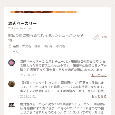
ュース☆ 天然の香りに満ちた 無添加のジュースです☆ ※ ロー
ズの香りに包まれる 美しいドリンク☆ 意外と？飲みやすく ほ
っと一息^ ^ 真夏の終わりの 素敵な旅のひとときでした〜☆ #
ベストトリップ2023 #カメラ旅 #私のことりっぷ旅 #ジュース
#ドリンク #ローズ #カフェ #公園 #庭園 #フランス式整型庭園
渡辺ベーカリー
#強羅 #箱根 #神奈川県
ワタナベベーカリー
駅伝の際に振る舞われる温泉シチューパンが名
420
物
箱根・大涌谷・強羅・仙石原・小涌谷
パン
渡辺ベーカリーの 温泉シチューパン 箱根駅伝の応援の時に 振
る舞われた事で有名になったそです。 箱根登山鉄道の宮ノ下を
降りて 坂道下って 富士屋ホテルを過ぎた所に あった、あっ
た！ 店内で食べれる！ 2日続けて行ってしまった! フランスパ
2025.03.07
もっとみる
ンなんだけど 柔らかく感じました。 シチューを救って食べて
最後パンを ガブリガブリ 美味しい！ また行く事があったら 行
【渡邉ベーカリー】 次の日も湯河原から小田原まで移動しま
きたいなぁ #2泊3日箱根旅行 #渡辺ベーカリー #箱根駅伝 #温
して、そこからは今日も箱根フリーパスのお世話になります。
泉シチューパン #冷えた体を温めて頂きたいと言う思いから生
宮ノ下まで移動しまして、まずは渡邉ベーカリーさん🍞 箱根駅
まれたパン #美味かった👍 #箱根登山鉄道 #宮ノ下駅 #富士屋
伝好きの方ならご存じの方も多いかもしれないのですが、宮ノ
2023.12.01
もっとみる
ホテルの先 #また行く！
下に応援にきた方のためにと考案された名物温泉シチューパン
です✨ お昼ちょっと過ぎにお邪魔したんですが、日曜日なのに
絶対食べる！と心に決めていた#温泉シチューパン 。 #箱根駅
10席しかないお席が空いているじゃないですか😳奇跡〜✨ シ
伝 を応援に来た方に温まってもらいたいというお店の方の優
チューパン以外のパンも気になりつつ、とりあえずシチューパ
しさから作られたものだそう。 フランスパンなので、外はさっ