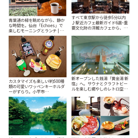
すべて東京駅から徒歩5分以内
青葉通の緑を眺めながら、静か
♪駅近カフェ最新ガイド6選~重
な時間を。仙台「Echoes」で
要文化財の洋館カフェから、改
楽しむモーニングとランチ | こ
札すぐのレトロ喫茶まで~ | こと
とりっぷ
りっぷ
新オープンした銭湯「黄金湯 新
カスタマイズも楽しい!約500種
宿」へ。サウナとクラフトビー
類の可愛いワッペンキーホルダ
ルを楽しむ癒やしのレトロ空間
ーがずらり。小平市
| ことりっぷ
「Kimamaya T&K」 | ことりっ
ぷ