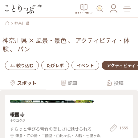
ガイド・マガジン
神奈川県
神奈川県
×
風景・景色
、
アクティビティ・体
験
、
パン
絞り込む
たびレポ
イベント
アクティビティ
スポット
記事
投稿
報国寺
ホウコクジ
1555
すらっと伸びる青竹の美しさに魅せられる
鎌倉・江の島・二階堂・由比ヶ浜・大船・七里ヶ浜