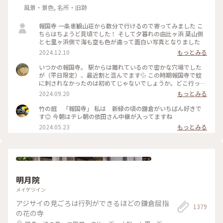
風景・景色, 名所・旧跡
報国寺 一条恵観山荘から数分で行けるので寄ってみました こ
ちらはちようど見頃でした！ そして夕暮れの由比ヶ浜 葉山側
と七里ヶ浜側で海も空も色が違って面白い写真となりました
2024.12.10
もっとみる
いつかの報国寺。 駅からは離れているので密かな穴場でした
が（平日限定）、最近割と混んでます💦 この時期報国寺で蚊
に刺されなかったのは初めてじゃないでしょうか。どこ行っ
た〜🦟 #ことりっぷ旅2024 #鎌倉
2024.09.20
もっとみる
竹の庭 「報国寺」 私は 新緑の頃の鎌倉がいちばん好きで
す😊 今朝はテレ朝の依田さん中継が入ってますね
2024.05.23
もっとみる
明月院
メイゲツイン
アジサイの見ごろは行列ができるほどの鎌倉屈指
1379
の花の寺