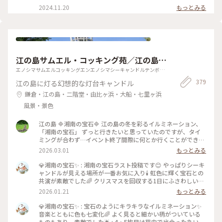
たいという夢が、またふつふつと湧き上がる乗船時間であっ
の世界を体感したことがあるだけだが・・・。）船内を撮りた
見る頃から道は下りとなって、峠を越えたことを実感した。
2024.11.20
もっとみる
た。 #箱根 #箱根旧街道 #元箱根 #芦ノ湖 #クイーン芦ノ湖 #紅
い、甲板にも出たいとまたここでも1人焦ってしまった。 船内
木々の間から芦ノ湖のキラキラした湖面が見え、元箱根に到着
葉は #まだまだ先 #きっと #見事だろう
の階段や壁にある組子細工には海外の女性も興味があるらし
した。 約2時間半の旧街道歩きであった。前半がなかなかハー
く、2人で笑顔を交わしながら人通りがなくなってからゆっく
ドな歩きだった。 元箱根にくると毎回のことだが、この先の
りと撮影をした。 いつか水戸岡さんデザインの電車で旅をし
箱根湯本までのルートの乗り換えを考えると決まって気持ちが
たいという夢が、またふつふつと湧き上がる乗船時間であっ
焦ってしまうのは私だけだろうか。 今回も本当は元箱根食事
た。 #箱根 #箱根旧街道 #元箱根 #芦ノ湖 #クイーン芦ノ湖 #紅
をと思っていたが、乗船場が外国の方を含め長蛇の列になって
江の島サムエル・コッキング苑／江の島シ
葉は #まだまだ先 #きっと #見事だろう
いたので、早めに船に乗ろうとチケットを購入し、すぐ乗船の
長い列に並ぶことにした。 しかしそれが巧を奏して、「運よく
ーキャンドル（展望灯台）
エノシマサムエルコッキングエンエノシマシーキャンドルテンボウ
乗れればいいな」と思っていた「クイーン芦ノ湖」に乗ること
トウダイ
379
江の島に灯る幻想的な灯台キャンドル
ができた。あのJR九州をはじめとする電車のデザインで有名な
水戸岡鋭治さんがデザインした船である。 船が進み始める
鎌倉・江の島・二階堂・由比ヶ浜・大船・七里ヶ浜
と、車で家族や友人たちとめぐった箱根の景色が見えてなんだ
風景・景色
か涙が出そうになった。 ふと先を見ると、富士山が少しだけ
姿を見せてくれていた。 #箱根 #箱根旧街道 #元箱根 #芦ノ湖 #
江の島 🔷湘南の宝石🔷 江の島の冬を彩るイルミネーション、
クイーン芦ノ湖 #甲板の上は #すごい風
「湘南の宝石」 ずっと行きたいと思っていたのですが、タイ
ミングが合わず…イベント終了間際に何とか行くことができま
した。 宝石のようなまばゆい光が散りばめれた美しいイルミ
2026.03.01
もっとみる
ネーションは圧巻の美しさ。 華やかなシャンデリアやジュエ
リーライトにも魅了されました。 ＃ことりっぷ神奈川 ＃こと
💎湘南の宝石✨ : 湘南の宝石ラスト投稿です😊 やっぱりシーキ
りっぷ江の島 ＃江の島 ＃イルミネーション ＃湘南の宝石
ャンドルが見える場所が一番お気に入り🕯️ 虹色に輝く宝石との
共演が素敵でした🌈 クリスマスを回収する1日にふさわしいイ
ルミネーションでした✨ 朝の片瀬諏訪神社からこのイルミネー
2026.01.21
もっとみる
ションまで一日中楽しかったです🎵 : ちなみに、私が買った
1dayチケットにはシーキャンドルの入場券も付いていたので
💎湘南の宝石✨ : 宝石のようにキラキラなイルミネーション✨
すが… すごい混雑で整理券制になっていました！ いろいろま
音楽とともに色も七変化🌈 よく見ると細かい柄がついている
わった後に気付いて、その時には入場まで40〜50分😳 帰りの
ものもあり、素敵でした🌟 : 4・5枚目は苑内で出会った丸いキ