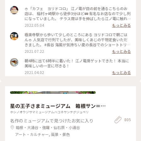
🍚「カフェ ヨリドコロ」 江ノ電が目の前を通るこちらのお
店は、 稲村ヶ崎駅から徒歩3分ほど🚃 有名なお店なので少し列
になっていました。 テラス席は手を伸ばしたら江ノ電に触れ
そうなくらい近い..! ・ ご飯はしらす丼と卵かけご飯を注文。
2022.05.04
もっとみる
卵かけご飯は自力で泡立てる方式。 体に良さそうなメニュー
でホッと一息、、 と思ったら、江ノ電が通過するのでずっと
極楽寺駅から歩いて少しのところにある ヨリドコロで朝ごは
アトラクション気分で楽しめました♪ #春風さんぽ #ヒーリン
ん🍚 人気店で行列でしたが、美味しくあじの干物定食いただ
グ旅 #Myことりっぷ #鎌倉 #鎌倉カフェ #江ノ電
きました。 #長谷 海風が気持ちい夏の長谷でのショートトリッ
プにて🌊☀️ #鎌倉#長谷#極楽寺#ヨリドコロ#朝ごはん
2021.07.22
もっとみる
朝4時に出て6時半に着いた！ 江ノ電席ゲットできた！ 本当に
美味しいの一言に尽きる！
2021.04.02
もっとみる
星の王子さまミュージアム 箱根サン＝テ
グジュペリ
ホシノオウジサマミュージアムハコネサンテグジュペリ
805
名作のミュージアムで見つけたお気に入り
箱根・大涌谷・強羅・仙石原・小涌谷
アート・カルチャー, 風景・景色