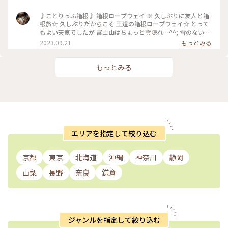
♪ことりっぷ箱根♪ 箱根ロープウェイ ※ 久しぶりに友人と箱
根旅☆ 久しぶりだからこそ 王道の箱根ロープウェイ☆ とって
もよい天気でしたが 富士山はちょっと雲隠れ…^^; 雪のない黒
い富士山は 頭だけちょっと出し 真っ白な雲を纏っておりまし
2023.09.21
もっとみる
た☆ ロープウェイからの 大涌谷の光景も久しぶり☆ 以前と少
し違うのは インバウンドの方が とっても多く 一緒にロープウ
ェイに 乗り合わせたお客様の中で 日本人は私たち2人だけ？！
もっとみる
でした^ ^ #カメラ旅 #私のことりっぷ旅 #ロープウェイ #富士
山 #箱根 #神奈川県
エリアを指定して絞り込む
京都
東京
北海道
沖縄
神奈川
静岡
山梨
長野
奈良
鎌倉
ジャンルを指定して絞り込む