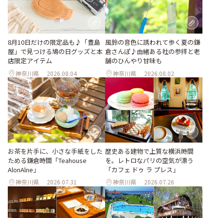
風鈴の音色に誘われて歩く夏の鎌
8月10日だけの限定品も♪「豊島
倉さんぽ♪由緒ある社の参拝と老
屋」で見つける鳩の日グッズと本
舗のひんやり甘味も
店限定アイテム
神奈川県
2026.08.04
神奈川県
2026.08.02
お茶を片手に、小さな手紙をした
歴史ある建物で上質な横浜時間
ためる鎌倉時間「Teahouse
を。レトロなパリの空気が漂う
AlonAlne」
「カフェ ドゥ ラ プレス」
神奈川県
2026.07.31
神奈川県
2026.07.26