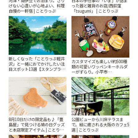
河津・南伊豆でお泊まり。さり
日本の手仕事の「いま」が詰ま
げない心遣いが心地よい、料理
った器と雑貨のお店/西荻窪
自慢の一軒宿 | ことりっぷ
「tsugumi」 | ことりっぷ
新しくなった「ことりっぷ軽井
カスタマイズも楽しい!約500種
沢」と一緒におでかけしたい注
類の可愛いワッペンキーホルダ
目スポット13選【スタンプラリ
ーがずらり。小平市
ー開催中】 | ことりっぷ
「Kimamaya T&K」 | ことりっ
ぷ
公園ビューから川床テラスま
8月10日だけの限定品も♪「豊
で。緑に癒される大阪のカフェ5
島屋」で見つける鳩の日グッズ
選 | ことりっぷ
と本店限定アイテム | ことりっ
ぷ