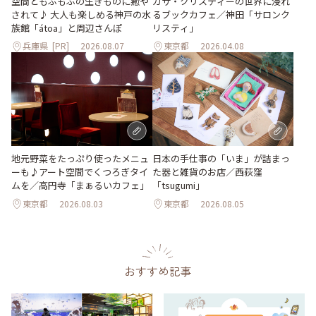
空間ともふもふの生きものに癒や
ガサ・クリスティーの世界に浸れ
されて♪ 大人も楽しめる神戸の水
るブックカフェ／神田「サロンク
族館「átoa」と周辺さんぽ
リスティ」
兵庫県
[PR]
2026.08.07
東京都
2026.04.08
地元野菜をたっぷり使ったメニュ
日本の手仕事の「いま」が詰まっ
ーも♪アート空間でくつろぎタイ
た器と雑貨のお店／西荻窪
ムを／高円寺「まぁるいカフェ」
「tsugumi」
東京都
2026.08.03
東京都
2026.08.05
おすすめ記事