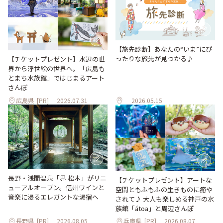
【旅先診断】あなたの“いま”にぴ
ったりな旅先が見つかる♪
【チケットプレゼント】水辺の世
界から浮世絵の世界へ。「広島も
とまち水族館」ではじまるアート
さんぽ
広島県
[PR]
2026.07.31
2026.05.15
長野・浅間温泉「界 松本」がリニ
【チケットプレゼント】アートな
ューアルオープン。信州ワインと
空間ともふもふの生きものに癒や
音楽に浸るエレガントな湯宿へ
されて♪ 大人も楽しめる神戸の水
族館「átoa」と周辺さんぽ
長野県
[PR]
2026.08.05
兵庫県
[PR]
2026.08.07