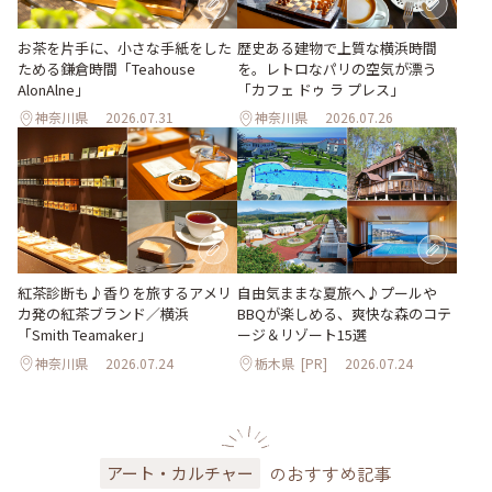
お茶を片手に、小さな手紙をした
歴史ある建物で上質な横浜時間
ためる鎌倉時間「Teahouse
を。レトロなパリの空気が漂う
AlonAlne」
「カフェ ドゥ ラ プレス」
神奈川県
2026.07.31
神奈川県
2026.07.26
紅茶診断も♪香りを旅するアメリ
自由気ままな夏旅へ♪プールや
カ発の紅茶ブランド／横浜
BBQが楽しめる、爽快な森のコテ
「Smith Teamaker」
ージ＆リゾート15選
神奈川県
2026.07.24
栃木県
[PR]
2026.07.24
のおすすめ記事
アート・カルチャー