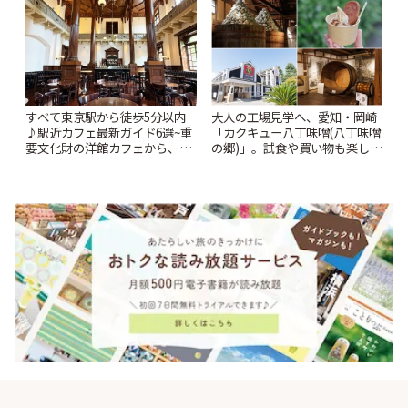
すべて東京駅から徒歩5分以内
大人の工場見学へ、愛知・岡崎
♪駅近カフェ最新ガイド6選~重
「カクキュー八丁味噌(八丁味噌
要文化財の洋館カフェから、改
の郷)」。試食や買い物も楽しみ
札すぐのレトロ喫茶まで~ | こと
♪ | ことりっぷ
りっぷ