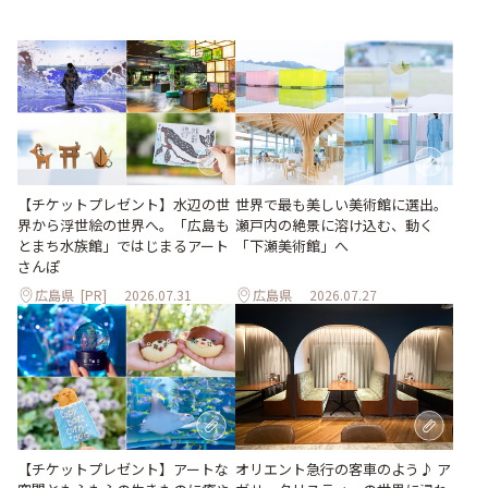
世界で最も美しい美術館に選出。
【チケットプレゼント】水辺の世
瀬戸内の絶景に溶け込む、動く
界から浮世絵の世界へ。「広島も
「下瀬美術館」へ
とまち水族館」ではじまるアート
さんぽ
広島県
[PR]
2026.07.31
広島県
2026.07.27
【チケットプレゼント】アートな
オリエント急行の客車のよう♪ ア