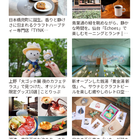
日本橋兜町に誕生。香りと静け
青葉通の緑を眺めながら、静か
さに包まれるクラフトハーブテ
な時間を。仙台「Echoes」で
ィー専門店「TYNK
楽しむモーニングとランチ | こ
Kabutocho」 | ことりっぷ
とりっぷ
上野「大ゴッホ展 夜のカフェテ
新オープンした銭湯「黄金湯 新
ラス」で見つけた、オリジナル
宿」へ。サウナとクラフトビー
限定グッズ10選 | ことりっぷ
ルを楽しむ癒やしのレトロ空間
| ことりっぷ