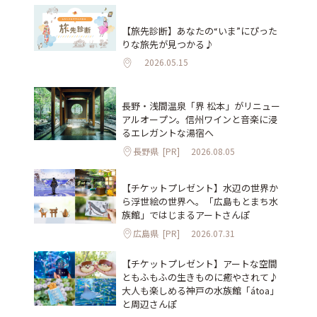
【旅先診断】あなたの“いま”にぴった
りな旅先が見つかる♪
2026.05.15
長野・浅間温泉「界 松本」がリニュー
アルオープン。信州ワインと音楽に浸
るエレガントな湯宿へ
長野県
[PR]
2026.08.05
【チケットプレゼント】水辺の世界か
ら浮世絵の世界へ。「広島もとまち水
族館」ではじまるアートさんぽ
広島県
[PR]
2026.07.31
【チケットプレゼント】アートな空間
ともふもふの生きものに癒やされて♪
大人も楽しめる神戸の水族館「átoa」
と周辺さんぽ