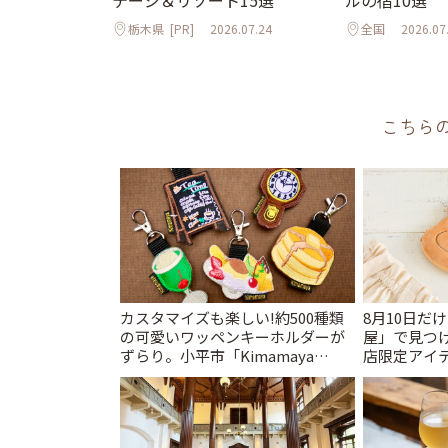
テージ＆リゾート15選
ルの宿10選
栃木県
[PR]
2026.07.24
全国
2026.07
こちら
カスタマイズも楽しい!約500種類
8月10日だ
の可愛いワッペンキーホルダーが
屋」で見つ
ずらり。小平市「Kimamaya
店限定アイテ
T&K」 | ことりっぷ