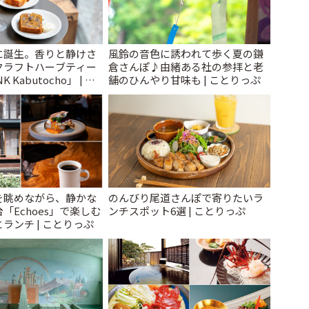
に誕生。香りと静けさ
風鈴の音色に誘われて歩く夏の鎌
クラフトハーブティー
倉さんぽ♪由緒ある社の参拝と老
 Kabutocho」 | こ
舗のひんやり甘味も | ことりっぷ
を眺めながら、静かな
のんびり尾道さんぽで寄りたいラ
「Echoes」で楽しむ
ンチスポット6選 | ことりっぷ
ランチ | ことりっぷ