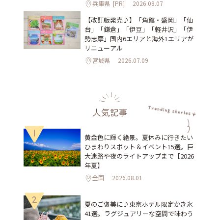
兵庫県
[PR]
2026.08.07
【改訂版発売♪】「角館・盛岡」「仙
台」「鎌倉」「伊豆」「軽井沢」「伊
勢志摩」国内6エリアと海外1エリアが
リニューアル
宮城県
2026.07.09
人気記事
1
黄金色に輝く絶景。夏休みに行きたい
ひまわりスポット＆イベント15選。巨
大迷路や夜のライトアップまで【2026
年夏】
全国
2026.08.01
2
夏のご褒美に♪東京ホテル限定かき氷
41選。ラグジュアリーな空間で味わう