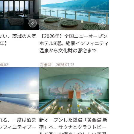
たい、茨城の人気
【2026年】全国ニューオープン
6年】
ホテル8選。絶景インフィニティ
温泉から文化財の邸宅まで
08.02
全国
2026.07.26
れる、一度は泊ま
新オープンした銭湯「黄金湯 新
ンフィニティプー
宿」へ。サウナとクラフトビー