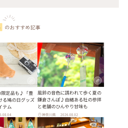
のおすすめ記事
県
風鈴の音色に誘われて歩く夏の
の限定品も♪「豊
鎌倉さんぽ♪由緒ある社の参拝
ける鳩の日グッズ
と老舗のひんやり甘味も
イテム
6.08.04
神奈川県
2026.08.02