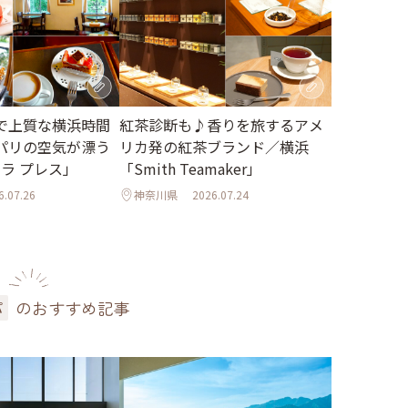
で上質な横浜時間
紅茶診断も♪香りを旅するアメ
パリの空気が漂う
リカ発の紅茶ブランド／横浜
 ラ プレス」
「Smith Teamaker」
6.07.26
神奈川県
2026.07.24
のおすすめ記事
パ