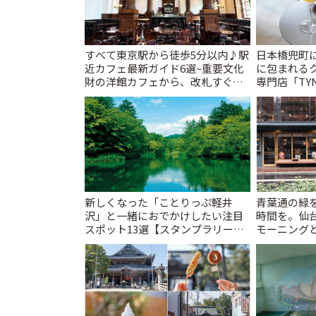
すべて東京駅から徒歩5分以内♪駅
日本橋兜町
近カフェ最新ガイド6選~重要文化
に包まれる
財の洋館カフェから、改札すぐの
専門店「TYNK
レトロ喫茶まで~ | ことりっぷ
とりっぷ
新しくなった「ことりっぷ軽井
青葉通の緑
沢」と一緒におでかけしたい注目
時間を。仙台
スポット13選【スタンプラリー開
モーニングと
催中】 | ことりっぷ