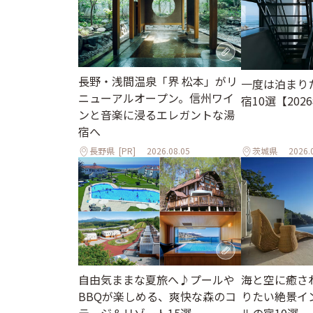
長野・浅間温泉「界 松本」がリ
一度は泊まり
ニューアルオープン。信州ワイ
宿10選【202
ンと音楽に浸るエレガントな湯
宿へ
長野県
[PR]
2026.08.05
茨城県
2026.
自由気ままな夏旅へ♪プールや
海と空に癒さ
BBQが楽しめる、爽快な森のコ
りたい絶景イ