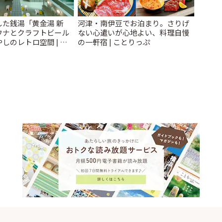
た銭湯「黄金湯 新
河津・南伊豆でお泊まり。さりげ
ウナとクラフトビール
ない心遣いが心地よい、料理自慢
しのレトロ空間 | こ
の一軒宿 | ことりっぷ