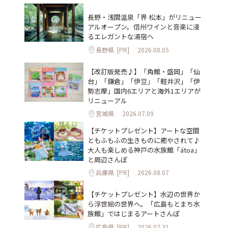
長野・浅間温泉「界 松本」がリニュー
アルオープン。信州ワインと音楽に浸
るエレガントな湯宿へ
長野県
[PR]
2026.08.05
【改訂版発売♪】「角館・盛岡」「仙
台」「鎌倉」「伊豆」「軽井沢」「伊
勢志摩」国内6エリアと海外1エリアが
リニューアル
宮城県
2026.07.09
【チケットプレゼント】アートな空間
ともふもふの生きものに癒やされて♪
大人も楽しめる神戸の水族館「átoa」
と周辺さんぽ
兵庫県
[PR]
2026.08.07
【チケットプレゼント】水辺の世界か
ら浮世絵の世界へ。「広島もとまち水
族館」ではじまるアートさんぽ
広島県
[PR]
2026.07.31