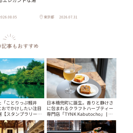
るエレガントな湯
2026.08.05
東京都
2026.07.31
の記事もおすすめ
た「ことりっぷ軽井
日本橋兜町に誕生。香りと静けさ
におでかけしたい注目
に包まれるクラフトハーブティー
選【スタンプラリー開
専門店「TYNK Kabutocho」 | こ
とりっぷ
とりっぷ