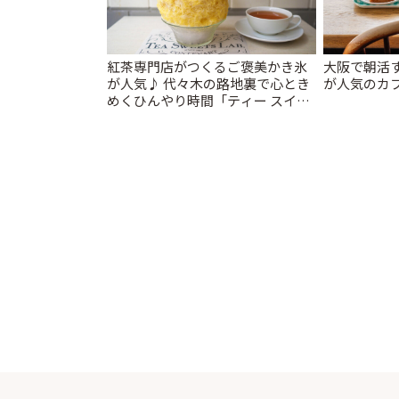
紅茶専門店がつくるご褒美かき氷
大阪で朝活
が人気♪ 代々木の路地裏で心とき
が人気のカフ
めくひんやり時間「ティー スイー
ツ ラボ コンテナート」 | ことりっ
ぷ