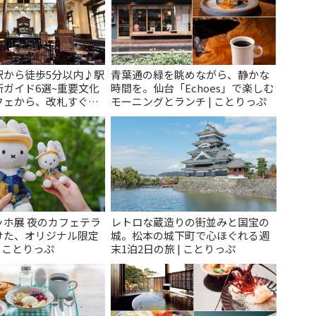
駅から徒歩5分以内♪駅
青葉通の緑を眺めながら、静かな
ガイド6選~重要文化
時間を。仙台「Echoes」で楽しむ
フェから、改札すぐの
モーニングとランチ | ことりっぷ
で~ | ことりっぷ
ッホ展 夜のカフェテラ
レトロな蔵造りの街並みと国宝の
けた、オリジナル限定
城。松本の城下町で心ほぐれる週
| ことりっぷ
末1泊2日の旅 | ことりっぷ