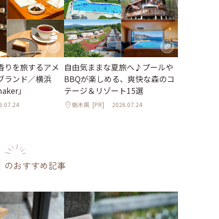
香りを旅するアメ
自由気ままな夏旅へ♪プールや
ブランド／横浜
BBQが楽しめる、爽快な森のコ
maker」
テージ＆リゾート15選
6.07.24
栃木県
[PR]
2026.07.24
のおすすめ記事