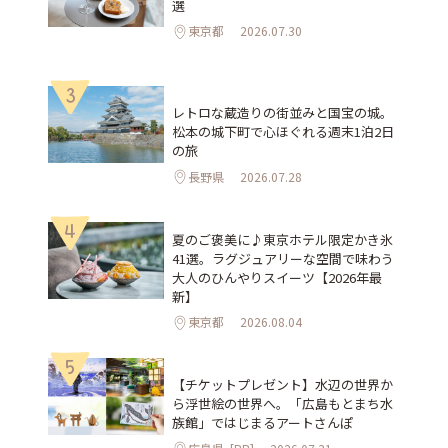
選
東京都
2026.07.30
3
レトロな蔵造りの街並みと国宝の城。
松本の城下町で心ほぐれる週末1泊2日
の旅
長野県
2026.07.28
4
夏のご褒美に♪東京ホテル限定かき氷
41選。ラグジュアリーな空間で味わう
大人のひんやりスイーツ【2026年最
新】
東京都
2026.08.04
5
【チケットプレゼント】水辺の世界か
ら浮世絵の世界へ。「広島もとまち水
族館」ではじまるアートさんぽ