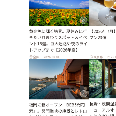
黄金色に輝く絶景。夏休みに行
【2026年7
きたいひまわりスポット＆イベ
プン23選
ント15選。巨大迷路や夜のライ
トアップまで【2026年夏】
全国
2026.08.01
東京都
2026.
長野・浅間温
福岡に新オープン「BEB5門司
ニューアルオ
港」。関門海峡の絶景とレトロ