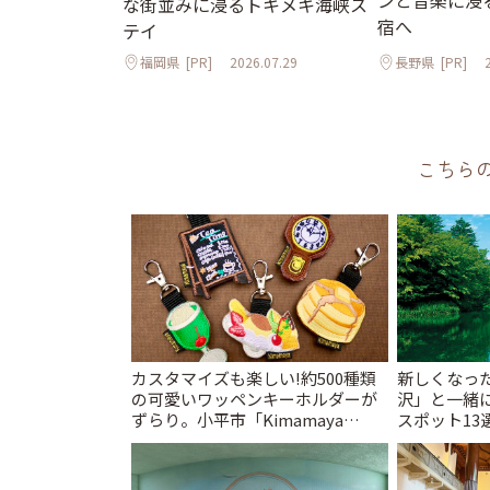
ンと音楽に浸
な街並みに浸るトキメキ海峡ス
宿へ
テイ
福岡県
[PR]
2026.07.29
長野県
[PR]
こちら
カスタマイズも楽しい!約500種類
新しくなっ
の可愛いワッペンキーホルダーが
沢」と一緒
ずらり。小平市「Kimamaya
スポット13
T&K」 | ことりっぷ
催中】 | こ