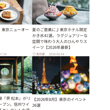
月】東京ニューオー
夏のご褒美に♪東京ホテル限定
かき氷41選。ラグジュアリーな
空間で味わう大人のひんやりス
イーツ【2026年最新】
07.30
東京都
2026.08.04
泉「界 松本」がリ
【2026年8月】東京のイベント
ープン。信州ワイ
26選