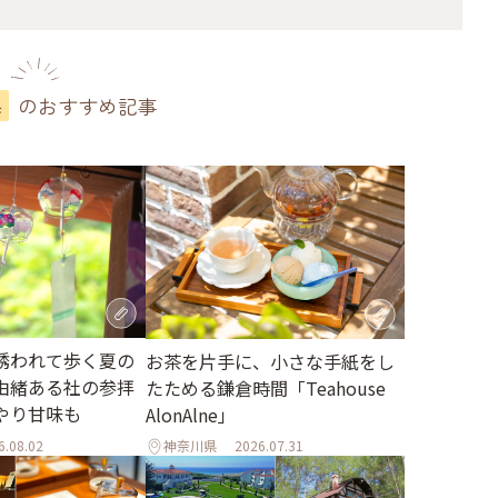
のおすすめ記事
県
誘われて歩く夏の
お茶を片手に、小さな手紙をし
由緒ある社の参拝
たためる鎌倉時間「Teahouse
やり甘味も
AlonAlne」
6.08.02
神奈川県
2026.07.31