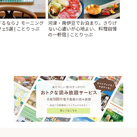
するなら♪ モーニング
河津・南伊豆でお泊まり。さりげ
ェ5選 | ことりっぷ
ない心遣いが心地よい、料理自慢
の一軒宿 | ことりっぷ