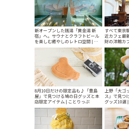
新オープンした銭湯「黄金湯 新
すべて東京
宿」へ。サウナとクラフトビール
近カフェ最新
を楽しむ癒やしのレトロ空間 | こ
財の洋館カ
とりっぷ
レトロ喫茶ま
8月10日だけの限定品も♪「豊島
上野「大ゴ
屋」で見つける鳩の日グッズと本
ス」で見つ
店限定アイテム | ことりっぷ
グッズ10選 