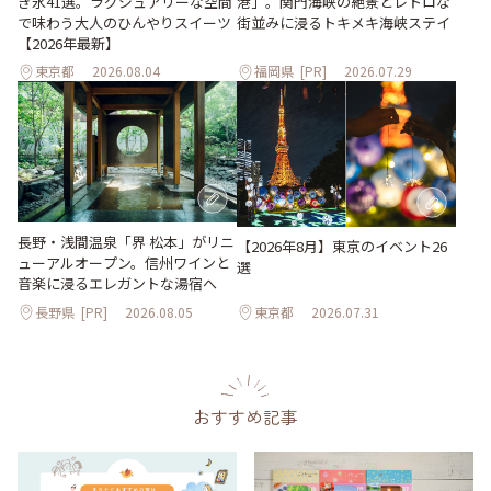
き氷41選。ラグジュアリーな空間
港」。関門海峡の絶景とレトロな
で味わう大人のひんやりスイーツ
街並みに浸るトキメキ海峡ステイ
【2026年最新】
東京都
2026.08.04
福岡県
[PR]
2026.07.29
長野・浅間温泉「界 松本」がリニ
【2026年8月】東京のイベント26
ューアルオープン。信州ワインと
選
音楽に浸るエレガントな湯宿へ
長野県
[PR]
2026.08.05
東京都
2026.07.31
おすすめ記事