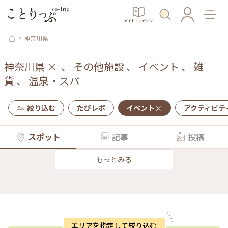
ガイド・マガジン
神奈川県
神奈川県
×
、
その他施設
、
イベント
、
雑
貨
、
温泉・スパ
絞り込む
たびレポ
イベント
アクティビテ
スポット
記事
投稿
もっとみる
エリアを指定して絞り込む