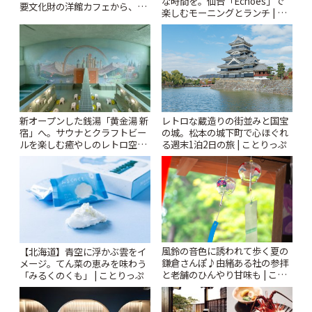
な時間を。仙台「Echoes」で
要文化財の洋館カフェから、改
楽しむモーニングとランチ | こ
札すぐのレトロ喫茶まで~ | こと
とりっぷ
りっぷ
新オープンした銭湯「黄金湯 新
レトロな蔵造りの街並みと国宝
宿」へ。サウナとクラフトビー
の城。松本の城下町で心ほぐれ
ルを楽しむ癒やしのレトロ空間
る週末1泊2日の旅 | ことりっぷ
| ことりっぷ
風鈴の音色に誘われて歩く夏の
【北海道】青空に浮かぶ雲をイ
鎌倉さんぽ♪由緒ある社の参拝
メージ。てん菜の恵みを味わう
と老舗のひんやり甘味も | こと
「みるくのくも」 | ことりっぷ
りっぷ