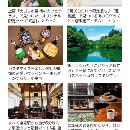
上野「大ゴッホ展 夜のカフェテ
8月10日だけの限定品も♪「豊
ラス」で見つけた、オリジナル
島屋」で見つける鳩の日グッズ
限定グッズ10選 | ことりっぷ
と本店限定アイテム | ことりっ
ぷ
新しくなった「ことりっぷ軽井
カスタマイズも楽しい!約500種
沢」と一緒におでかけしたい注
類の可愛いワッペンキーホルダ
目スポット13選【スタンプラリ
ーがずらり。小平市
ー開催中】 | ことりっぷ
「Kimamaya T&K」 | ことりっ
ぷ
すべて東京駅から徒歩5分以内
青葉通の緑を眺めながら、静か
♪駅近カフェ最新ガイド6選~重