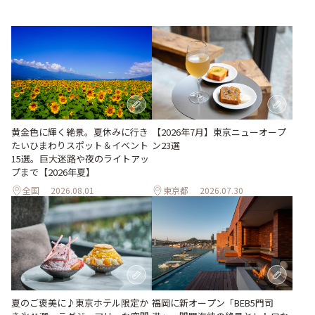
黄金色に輝く絶景。夏休みに行き
【2026年7月】東京ニューオープ
たいひまわりスポット＆イベント
ン23選
15選。巨大迷路や夜のライトアッ
プまで【2026年夏】
全国
2026.08.01
東京都
2026.07.30
夏のご褒美に♪東京ホテル限定か
福岡に新オープン「BEB5門司