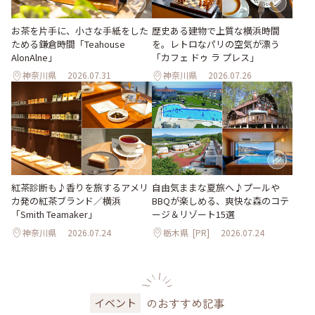
お茶を片手に、小さな手紙をした
歴史ある建物で上質な横浜時間
ためる鎌倉時間「Teahouse
を。レトロなパリの空気が漂う
AlonAlne」
「カフェ ドゥ ラ プレス」
神奈川県
2026.07.31
神奈川県
2026.07.26
紅茶診断も♪香りを旅するアメリ
自由気ままな夏旅へ♪プールや
カ発の紅茶ブランド／横浜
BBQが楽しめる、爽快な森のコテ
「Smith Teamaker」
ージ＆リゾート15選
神奈川県
2026.07.24
栃木県
[PR]
2026.07.24
のおすすめ記事
イベント