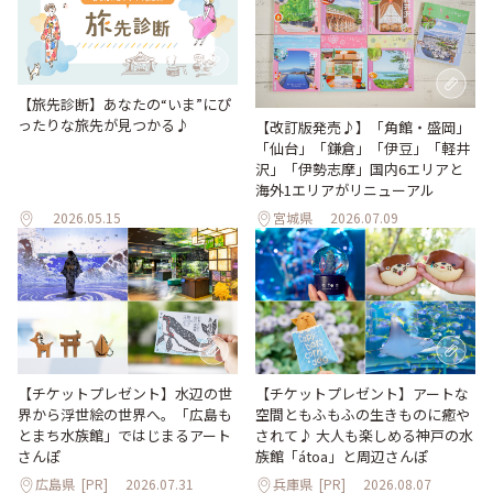
【旅先診断】あなたの“いま”にぴ
ったりな旅先が見つかる♪
【改訂版発売♪】「角館・盛岡」
「仙台」「鎌倉」「伊豆」「軽井
沢」「伊勢志摩」国内6エリアと
海外1エリアがリニューアル
2026.05.15
宮城県
2026.07.09
【チケットプレゼント】水辺の世
【チケットプレゼント】アートな
界から浮世絵の世界へ。「広島も
空間ともふもふの生きものに癒や
とまち水族館」ではじまるアート
されて♪ 大人も楽しめる神戸の水
さんぽ
族館「átoa」と周辺さんぽ
広島県
[PR]
2026.07.31
兵庫県
[PR]
2026.08.07