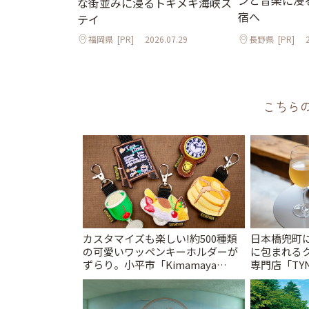
ンと音楽に浸
な街並みに浸るトキメキ海峡ス
宿へ
テイ
福岡県
[PR]
2026.07.29
長野県
[PR]
こちら
カスタマイズも楽しい!約500種類
日本橋兜町
の可愛いワッペンキーホルダーが
に包まれる
ずらり。小平市「Kimamaya
専門店「TYNK
T&K」 | ことりっぷ
とりっぷ