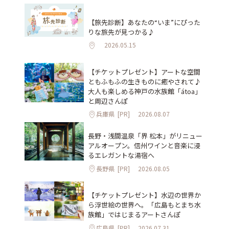
【旅先診断】あなたの“いま”にぴった
りな旅先が見つかる♪
2026.05.15
【チケットプレゼント】アートな空間
ともふもふの生きものに癒やされて♪
大人も楽しめる神戸の水族館「átoa」
と周辺さんぽ
兵庫県
[PR]
2026.08.07
長野・浅間温泉「界 松本」がリニュー
アルオープン。信州ワインと音楽に浸
るエレガントな湯宿へ
長野県
[PR]
2026.08.05
【チケットプレゼント】水辺の世界か
ら浮世絵の世界へ。「広島もとまち水
族館」ではじまるアートさんぽ
広島県
[PR]
2026.07.31