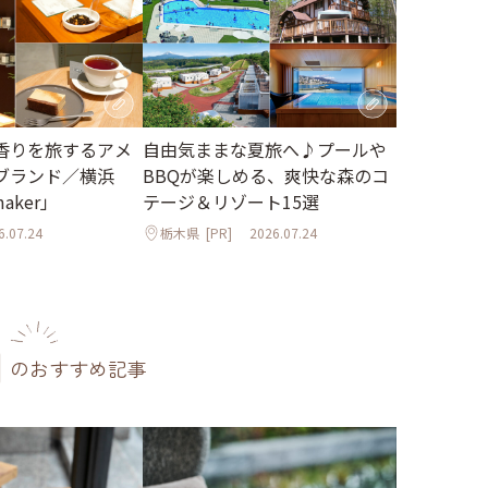
香りを旅するアメ
自由気ままな夏旅へ♪プールや
ブランド／横浜
BBQが楽しめる、爽快な森のコ
maker」
テージ＆リゾート15選
6.07.24
栃木県
[PR]
2026.07.24
のおすすめ記事