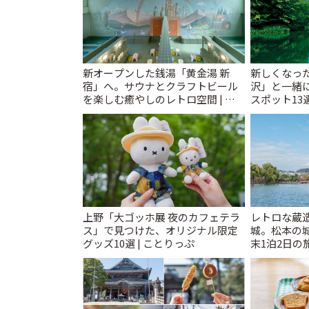
新オープンした銭湯「黄金湯 新
新しくなっ
宿」へ。サウナとクラフトビール
沢」と一緒
を楽しむ癒やしのレトロ空間 | こ
スポット13
とりっぷ
催中】 | こ
上野「大ゴッホ展 夜のカフェテラ
レトロな蔵
ス」で見つけた、オリジナル限定
城。松本の
グッズ10選 | ことりっぷ
末1泊2日の旅