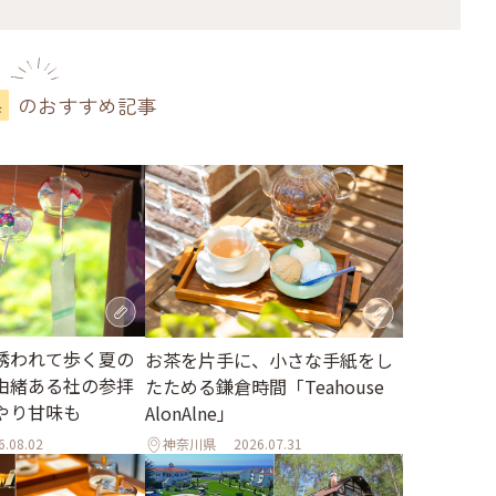
のおすすめ記事
県
誘われて歩く夏の
お茶を片手に、小さな手紙をし
由緒ある社の参拝
たためる鎌倉時間「Teahouse
やり甘味も
AlonAlne」
6.08.02
神奈川県
2026.07.31