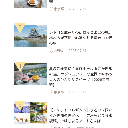
選
東京都
2026.07.30
3
レトロな蔵造りの街並みと国宝の城。
松本の城下町で心ほぐれる週末1泊2日
の旅
長野県
2026.07.28
4
夏のご褒美に♪東京ホテル限定かき氷
41選。ラグジュアリーな空間で味わう
大人のひんやりスイーツ【2026年最
新】
東京都
2026.08.04
5
【チケットプレゼント】水辺の世界か
ら浮世絵の世界へ。「広島もとまち水
族館」ではじまるアートさんぽ