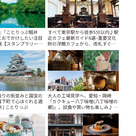
た「ことりっぷ軽井
すべて東京駅から徒歩5分以内♪駅
におでかけしたい注目
近カフェ最新ガイド6選~重要文化
選【スタンプラリー開
財の洋館カフェから、改札すぐの
とりっぷ
レトロ喫茶まで~ | ことりっぷ
造りの街並みと国宝の
大人の工場見学へ、愛知・岡崎
城下町で心ほぐれる週
「カクキュー八丁味噌(八丁味噌の
 | ことりっぷ
郷)」。試食や買い物も楽しみ♪ |
ことりっぷ