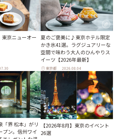
月】東京ニューオー
夏のご褒美に♪東京ホテル限定
かき氷41選。ラグジュアリーな
空間で味わう大人のひんやりス
イーツ【2026年最新】
07.30
東京都
2026.08.04
泉「界 松本」がリ
【2026年8月】東京のイベント
ープン。信州ワイ
26選