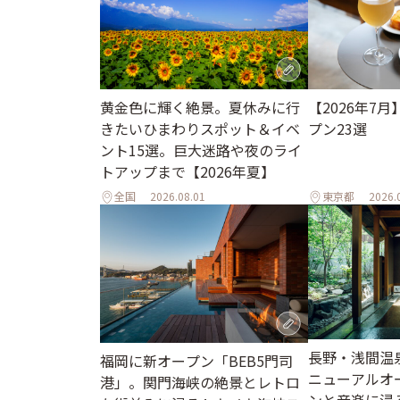
黄金色に輝く絶景。夏休みに行
【2026年7
きたいひまわりスポット＆イベ
プン23選
ント15選。巨大迷路や夜のライ
トアップまで【2026年夏】
全国
2026.08.01
東京都
2026.
長野・浅間温
福岡に新オープン「BEB5門司
ニューアルオ
港」。関門海峡の絶景とレトロ