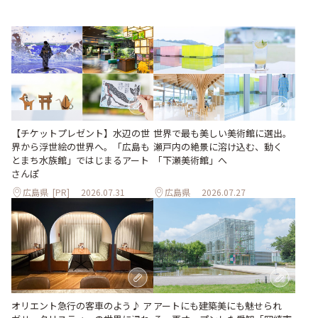
世界で最も美しい美術館に選出。
【チケットプレゼント】水辺の世
瀬戸内の絶景に溶け込む、動く
界から浮世絵の世界へ。「広島も
「下瀬美術館」へ
とまち水族館」ではじまるアート
さんぽ
広島県
[PR]
2026.07.31
広島県
2026.07.27
オリエント急行の客車のよう♪ ア
アートにも建築美にも魅せられ