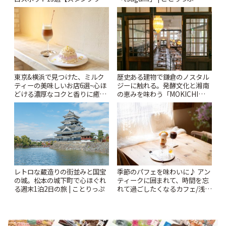
ー開催中】 | ことりっぷ
東京&横浜で見つけた、ミルク
歴史ある建物で鎌倉のノスタル
ティーの美味しいお店6選~心ほ
ジーに触れる。発酵文化と湘南
どける濃厚なコクと香りに癒や
の恵みを味わう「MOKICHI
されるティータイム~ | ことりっ
KAMAKURA」 | ことりっぷ
ぷ
レトロな蔵造りの街並みと国宝
季節のパフェを味わいに♪ アン
の城。松本の城下町で心ほぐれ
ティークに囲まれて、時間を忘
る週末1泊2日の旅 | ことりっぷ
れて過ごしたくなるカフェ/浅草
「annorum cafe」 | ことりっぷ