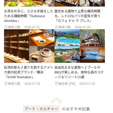
お茶を片手に、小さな手紙をした
歴史ある建物で上質な横浜時間
ためる鎌倉時間「Teahouse
を。レトロなパリの空気が漂う
AlonAlne」
「カフェ ドゥ ラ プレス」
神奈川県
2026.07.31
神奈川県
2026.07.26
紅茶診断も♪香りを旅するアメリ
自由気ままな夏旅へ♪プールや
カ発の紅茶ブランド／横浜
BBQが楽しめる、爽快な森のコテ
「Smith Teamaker」
ージ＆リゾート15選
神奈川県
2026.07.24
栃木県
[PR]
2026.07.24
のおすすめ記事
アート・カルチャー