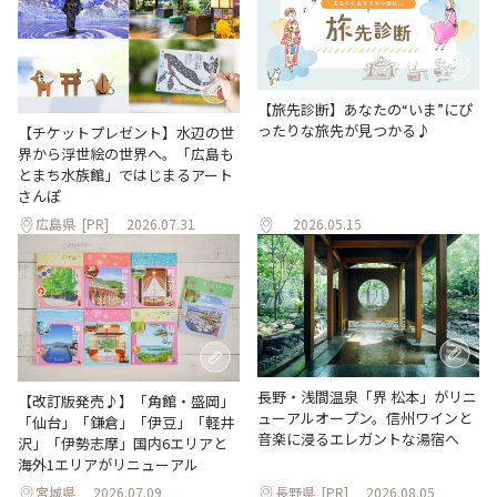
【旅先診断】あなたの“いま”にぴ
ったりな旅先が見つかる♪
【チケットプレゼント】水辺の世
界から浮世絵の世界へ。「広島も
とまち水族館」ではじまるアート
さんぽ
広島県
[PR]
2026.07.31
2026.05.15
長野・浅間温泉「界 松本」がリニ
【改訂版発売♪】「角館・盛岡」
ューアルオープン。信州ワインと
「仙台」「鎌倉」「伊豆」「軽井
音楽に浸るエレガントな湯宿へ
沢」「伊勢志摩」国内6エリアと
海外1エリアがリニューアル
宮城県
2026.07.09
長野県
[PR]
2026.08.05