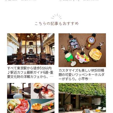
こちらの記事もおすすめ
すべて東京駅から徒歩5分以内
カスタマイズも楽しい!約500種
♪駅近カフェ最新ガイド6選~重
類の可愛いワッペンキーホルダ
要文化財の洋館カフェから、改
ーがずらり。小平市
札すぐのレトロ喫茶まで~ | こと
「Kimamaya T&K」 | ことりっ
りっぷ
ぷ