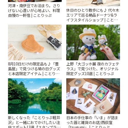
河津・南伊豆でお泊まり。さり
休日のひとり散歩にも♪ 代々木
げない心遣いが心地よい、料理
エリアで巡る絶品ドーナツ&ラ
自慢の一軒宿 | ことりっぷ
イフスタイルショップ | ことり
っぷ
上野「大ゴッホ展 夜のカフェテ
8月10日だけの限定品も♪「豊
ラス」で見つけた、オリジナル
島屋」で見つける鳩の日グッズ
限定グッズ10選 | ことりっぷ
と本店限定アイテム | ことりっ
ぷ
新しくなった「ことりっぷ軽井
日本の手仕事の「いま」が詰ま
沢」と一緒におでかけしたい注
った器と雑貨のお店/西荻窪
目スポット13選【スタンプラリ
「tsugumi」 | ことりっぷ