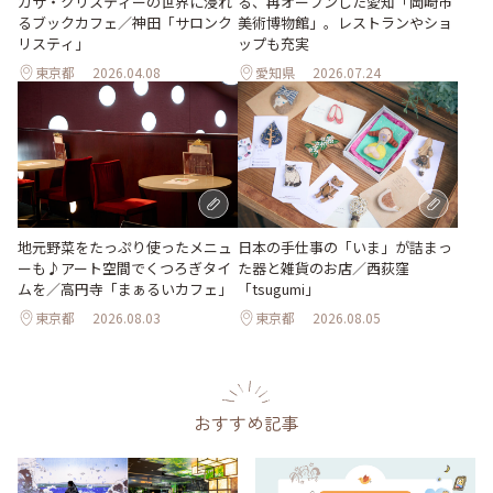
ガサ・クリスティーの世界に浸れ
る、再オープンした愛知「岡崎市
るブックカフェ／神田「サロンク
美術博物館」。レストランやショ
リスティ」
ップも充実
東京都
2026.04.08
愛知県
2026.07.24
地元野菜をたっぷり使ったメニュ
日本の手仕事の「いま」が詰まっ
ーも♪アート空間でくつろぎタイ
た器と雑貨のお店／西荻窪
ムを／高円寺「まぁるいカフェ」
「tsugumi」
東京都
2026.08.03
東京都
2026.08.05
おすすめ記事