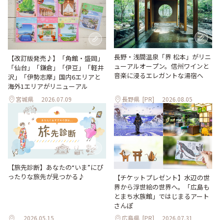
長野・浅間温泉「界 松本」がリニ
【改訂版発売♪】「角館・盛岡」
ューアルオープン。信州ワインと
「仙台」「鎌倉」「伊豆」「軽井
音楽に浸るエレガントな湯宿へ
沢」「伊勢志摩」国内6エリアと
海外1エリアがリニューアル
宮城県
2026.07.09
長野県
[PR]
2026.08.05
【旅先診断】あなたの“いま”にぴ
ったりな旅先が見つかる♪
【チケットプレゼント】水辺の世
界から浮世絵の世界へ。「広島も
とまち水族館」ではじまるアート
さんぽ
2026.05.15
広島県
[PR]
2026.07.31