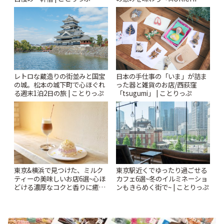
KAMAKURA」 | ことりっぷ
レトロな蔵造りの街並みと国宝
日本の手仕事の「いま」が詰ま
の城。松本の城下町で心ほぐれ
った器と雑貨のお店/西荻窪
る週末1泊2日の旅 | ことりっぷ
「tsugumi」 | ことりっぷ
東京&横浜で見つけた、ミルク
東京駅近くでゆったり過ごせる
ティーの美味しいお店6選~心ほ
カフェ6選~冬のイルミネーショ
どける濃厚なコクと香りに癒や
ンもきらめく街で~ | ことりっぷ
されるティータイム~ | ことりっ
ぷ