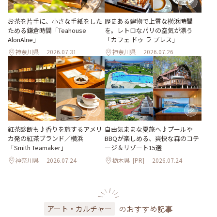
お茶を片手に、小さな手紙をした
歴史ある建物で上質な横浜時間
ためる鎌倉時間「Teahouse
を。レトロなパリの空気が漂う
AlonAlne」
「カフェ ドゥ ラ プレス」
神奈川県
2026.07.31
神奈川県
2026.07.26
紅茶診断も♪香りを旅するアメリ
自由気ままな夏旅へ♪プールや
カ発の紅茶ブランド／横浜
BBQが楽しめる、爽快な森のコテ
「Smith Teamaker」
ージ＆リゾート15選
神奈川県
2026.07.24
栃木県
[PR]
2026.07.24
のおすすめ記事
アート・カルチャー