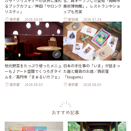
ガサ・クリスティーの世界に浸れ
る、再オープンした愛知「岡崎市
るブックカフェ／神田「サロンク
美術博物館」。レストランやショ
リスティ」
ップも充実
東京都
2026.04.08
愛知県
2026.07.24
地元野菜をたっぷり使ったメニュ
日本の手仕事の「いま」が詰まっ
ーも♪アート空間でくつろぎタイ
た器と雑貨のお店／西荻窪
ムを／高円寺「まぁるいカフェ」
「tsugumi」
東京都
2026.08.03
東京都
2026.08.05
おすすめ記事