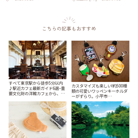
こちらの記事もおすすめ
すべて東京駅から徒歩5分以内
カスタマイズも楽しい!約500種
♪駅近カフェ最新ガイド6選~重
類の可愛いワッペンキーホルダ
要文化財の洋館カフェから、改
ーがずらり。小平市
札すぐのレトロ喫茶まで~ | こと
「Kimamaya T&K」 | ことりっ
りっぷ
ぷ