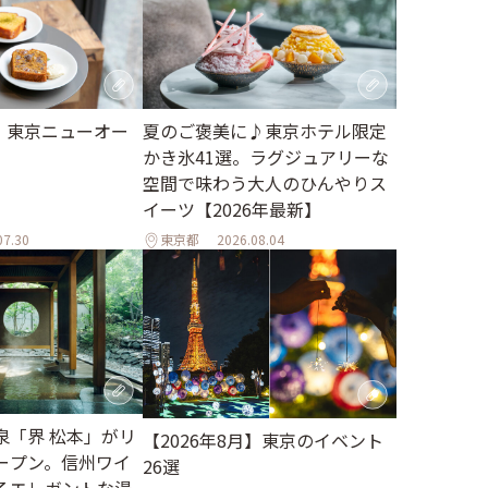
月】東京ニューオー
夏のご褒美に♪東京ホテル限定
かき氷41選。ラグジュアリーな
空間で味わう大人のひんやりス
イーツ【2026年最新】
07.30
東京都
2026.08.04
泉「界 松本」がリ
【2026年8月】東京のイベント
ープン。信州ワイ
26選