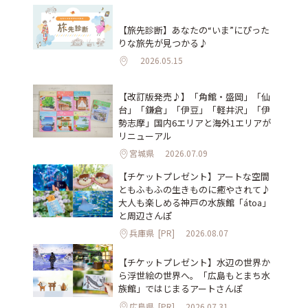
【旅先診断】あなたの“いま”にぴった
りな旅先が見つかる♪
2026.05.15
【改訂版発売♪】「角館・盛岡」「仙
台」「鎌倉」「伊豆」「軽井沢」「伊
勢志摩」国内6エリアと海外1エリアが
リニューアル
宮城県
2026.07.09
【チケットプレゼント】アートな空間
ともふもふの生きものに癒やされて♪
大人も楽しめる神戸の水族館「átoa」
と周辺さんぽ
兵庫県
[PR]
2026.08.07
【チケットプレゼント】水辺の世界か
ら浮世絵の世界へ。「広島もとまち水
族館」ではじまるアートさんぽ
広島県
[PR]
2026.07.31