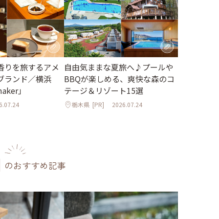
香りを旅するアメ
自由気ままな夏旅へ♪プールや
ブランド／横浜
BBQが楽しめる、爽快な森のコ
maker」
テージ＆リゾート15選
6.07.24
栃木県
[PR]
2026.07.24
のおすすめ記事