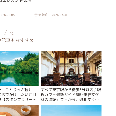
るエレガントな湯
2026.08.05
東京都
2026.07.31
の記事もおすすめ
た「ことりっぷ軽井
すべて東京駅から徒歩5分以内♪駅
におでかけしたい注目
近カフェ最新ガイド6選~重要文化
選【スタンプラリー開
財の洋館カフェから、改札すぐの
とりっぷ
レトロ喫茶まで~ | ことりっぷ