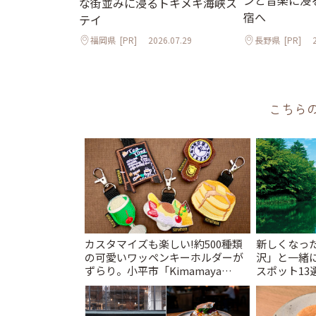
ンと音楽に浸
な街並みに浸るトキメキ海峡ス
宿へ
テイ
福岡県
[PR]
2026.07.29
長野県
[PR]
こちら
カスタマイズも楽しい!約500種類
新しくなっ
の可愛いワッペンキーホルダーが
沢」と一緒
ずらり。小平市「Kimamaya
スポット13
T&K」 | ことりっぷ
催中】 | こ