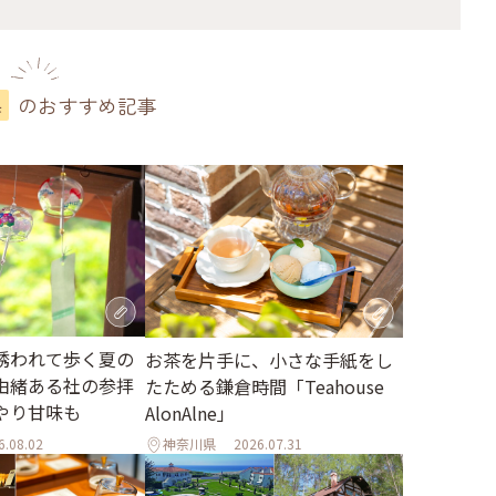
のおすすめ記事
県
誘われて歩く夏の
お茶を片手に、小さな手紙をし
由緒ある社の参拝
たためる鎌倉時間「Teahouse
やり甘味も
AlonAlne」
6.08.02
神奈川県
2026.07.31