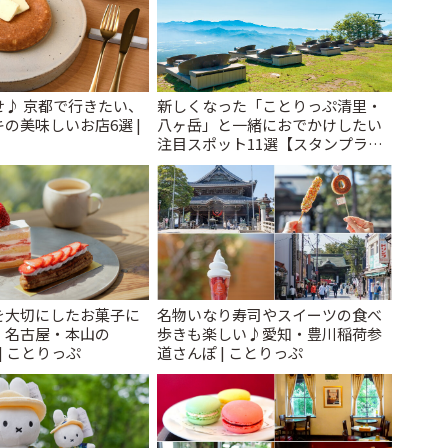
せ♪ 京都で行きたい、
新しくなった「ことりっぷ清里・
の美味しいお店6選 |
八ヶ岳」と一緒におでかけしたい
注目スポット11選【スタンプラリ
ー開催中】 | ことりっぷ
を大切にしたお菓子に
名物いなり寿司やスイーツの食べ
、名古屋・本山の
歩きも楽しい♪愛知・豊川稲荷参
 | ことりっぷ
道さんぽ | ことりっぷ