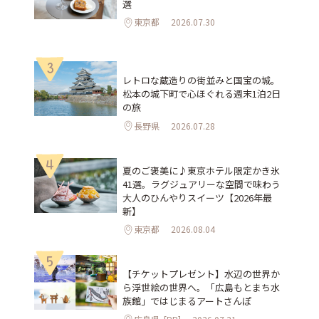
選
東京都
2026.07.30
3
レトロな蔵造りの街並みと国宝の城。
松本の城下町で心ほぐれる週末1泊2日
の旅
長野県
2026.07.28
4
夏のご褒美に♪東京ホテル限定かき氷
41選。ラグジュアリーな空間で味わう
大人のひんやりスイーツ【2026年最
新】
東京都
2026.08.04
5
【チケットプレゼント】水辺の世界か
ら浮世絵の世界へ。「広島もとまち水
族館」ではじまるアートさんぽ