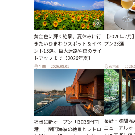
黄金色に輝く絶景。夏休みに行
【2026年7
きたいひまわりスポット＆イベ
プン23選
ント15選。巨大迷路や夜のライ
トアップまで【2026年夏】
全国
2026.08.01
東京都
2026.
長野・浅間温
福岡に新オープン「BEB5門司
ニューアルオ
港」。関門海峡の絶景とレトロ