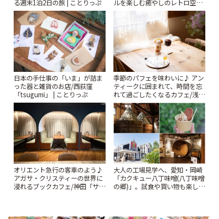
る週末1泊2日の旅 | ことりっぷ
ルを楽しむ癒やしのレトロ空間
| ことりっぷ
日本の手仕事の「いま」が詰ま
季節のパフェを味わいに♪ アン
った器と雑貨のお店/西荻窪
ティークに囲まれて、時間を忘
「tsugumi」 | ことりっぷ
れて過ごしたくなるカフェ/浅草
「annorum cafe」 | ことりっぷ
オリエント急行の客車のよう♪
大人の工場見学へ、愛知・岡崎
アガサ・クリスティーの世界に
「カクキュー八丁味噌(八丁味噌
浸れるブックカフェ/神田「サロ
の郷)」。試食や買い物も楽しみ
ンクリスティ」 | ことりっぷ
♪ | ことりっぷ