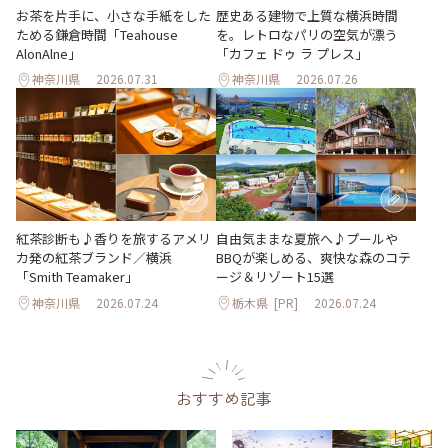
お茶を片手に、小さな手紙をした
歴史ある建物で上質な横浜時間
ためる鎌倉時間「Teahouse
を。レトロなパリの空気が漂う
AlonAlne」
「カフェ ドゥ ラ プレス」
神奈川県
2026.07.31
神奈川県
2026.07.26
紅茶診断も♪香りを旅するアメリ
自由気ままな夏旅へ♪プールや
カ発の紅茶ブランド／横浜
BBQが楽しめる、爽快な森のコテ
「Smith Teamaker」
ージ＆リゾート15選
神奈川県
2026.07.24
栃木県
[PR]
2026.07.24
おすすめ記事