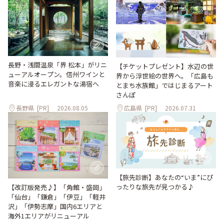
長野・浅間温泉「界 松本」がリニ
【チケットプレゼント】水辺の世
ューアルオープン。信州ワインと
界から浮世絵の世界へ。「広島も
音楽に浸るエレガントな湯宿へ
とまち水族館」ではじまるアート
さんぽ
長野県
[PR]
2026.08.05
広島県
[PR]
2026.07.31
【旅先診断】あなたの“いま”にぴ
ったりな旅先が見つかる♪
【改訂版発売♪】「角館・盛岡」
「仙台」「鎌倉」「伊豆」「軽井
沢」「伊勢志摩」国内6エリアと
海外1エリアがリニューアル