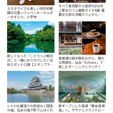
すべて東京駅から徒歩5分以内
カスタマイズも楽しい!約500種
♪駅近カフェ最新ガイド6選~重
類の可愛いワッペンキーホルダ
要文化財の洋館カフェから、改
ーがずらり。小平市
札すぐのレトロ喫茶まで~ | こと
「Kimamaya T&K」 | ことりっ
りっぷ
ぷ
新しくなった「ことりっぷ軽井
青葉通の緑を眺めながら、静か
沢」と一緒におでかけしたい注
な時間を。仙台「Echoes」で
目スポット13選【スタンプラリ
楽しむモーニングとランチ | こ
ー開催中】 | ことりっぷ
とりっぷ
レトロな蔵造りの街並みと国宝
新オープンした銭湯「黄金湯 新
の城。松本の城下町で心ほぐれ
宿」へ。サウナとクラフトビー