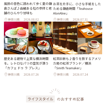
風鈴の音色に誘われて歩く夏の鎌
お茶を片手に、小さな手紙をした
倉さんぽ♪由緒ある社の参拝と老
ためる鎌倉時間「Teahouse
舗のひんやり甘味も
AlonAlne」
神奈川県
2026.08.02
神奈川県
2026.07.31
歴史ある建物で上質な横浜時間
紅茶診断も♪香りを旅するアメリ
を。レトロなパリの空気が漂う
カ発の紅茶ブランド／横浜
「カフェ ドゥ ラ プレス」
「Smith Teamaker」
神奈川県
2026.07.26
神奈川県
2026.07.24
のおすすめ記事
ライフスタイル