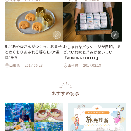
川地あや香さんがつくる、お菓子
おしゃれなパッケージが目印。ほ
とぬくもりあふれる暮らしの“道
どよい酸味と苦みがおいしい
具”たち
「AURORA COFFEE」
山形県
2017.06.28
山形県
2017.02.19
おすすめ記事