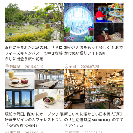
旅やさんぽをもっと楽しく♪ おで
浜松に生まれた北欧の村。「ドロ
かけぬい撮りフォト9選
フィーズキャンパス」で幸せな暮
らしに出会う旅～前編
静岡県
2019.04.10
全国
2026.07.25
蔵前の隅田川沿いにオープン♪ 隈
新しいのに懐かしい――日本橋人形町
研吾デザインのカフェレストラン
の「生活道具屋 surou n.n」のすて
「KAWA KITCHEN」
きアイテム
東京都
2023.04.19
東京都
2023.06.01