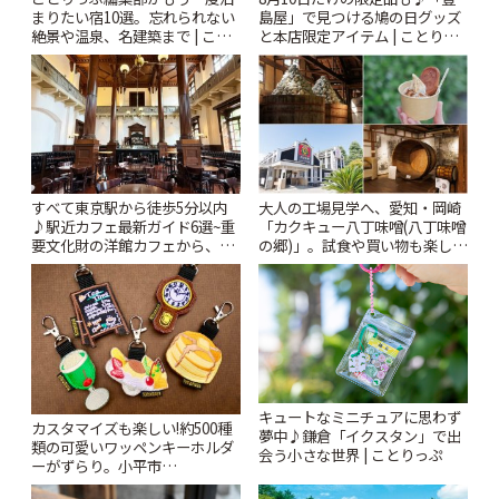
まりたい宿10選。忘れられない
島屋」で見つける鳩の日グッズ
絶景や温泉、名建築まで | こと
と本店限定アイテム | ことりっ
りっぷ
ぷ
すべて東京駅から徒歩5分以内
大人の工場見学へ、愛知・岡崎
♪駅近カフェ最新ガイド6選~重
「カクキュー八丁味噌(八丁味噌
要文化財の洋館カフェから、改
の郷)」。試食や買い物も楽しみ
札すぐのレトロ喫茶まで~ | こと
♪ | ことりっぷ
りっぷ
キュートなミニチュアに思わず
カスタマイズも楽しい!約500種
夢中♪鎌倉「イクスタン」で出
類の可愛いワッペンキーホルダ
会う小さな世界 | ことりっぷ
ーがずらり。小平市
「Kimamaya T&K」 | ことりっ