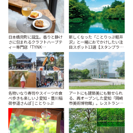
ぷ
日本橋兜町に誕生。香りと静け
新しくなった「ことりっぷ軽井
さに包まれるクラフトハーブテ
沢」と一緒におでかけしたい注
ィー専門店「TYNK
目スポット13選【スタンプラリ
Kabutocho」 | ことりっぷ
ー開催中】 | ことりっぷ
名物いなり寿司やスイーツの食
アートにも建築美にも魅せられ
べ歩きも楽しい♪愛知・豊川稲
る、再オープンした愛知「岡崎
荷参道さんぽ | ことりっぷ
市美術博物館」。レストランや
ショップも充実 | ことりっぷ