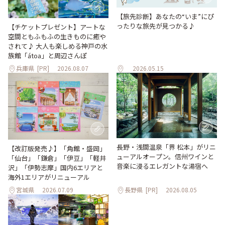
【旅先診断】あなたの“いま”にぴ
ったりな旅先が見つかる♪
【チケットプレゼント】アートな
空間ともふもふの生きものに癒や
されて♪ 大人も楽しめる神戸の水
族館「átoa」と周辺さんぽ
兵庫県
[PR]
2026.08.07
2026.05.15
長野・浅間温泉「界 松本」がリニ
【改訂版発売♪】「角館・盛岡」
ューアルオープン。信州ワインと
「仙台」「鎌倉」「伊豆」「軽井
音楽に浸るエレガントな湯宿へ
沢」「伊勢志摩」国内6エリアと
海外1エリアがリニューアル
宮城県
2026.07.09
長野県
[PR]
2026.08.05