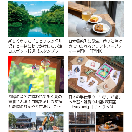
♪ | ことりっぷ
新しくなった「ことりっぷ軽井
日本橋兜町に誕生。香りと静け
沢」と一緒におでかけしたい注
さに包まれるクラフトハーブテ
目スポット13選【スタンプラリ
ィー専門店「TYNK
ー開催中】 | ことりっぷ
Kabutocho」 | ことりっぷ
風鈴の音色に誘われて歩く夏の
日本の手仕事の「いま」が詰ま
鎌倉さんぽ♪由緒ある社の参拝
った器と雑貨のお店/西荻窪
と老舗のひんやり甘味も | こと
「tsugumi」 | ことりっぷ
りっぷ