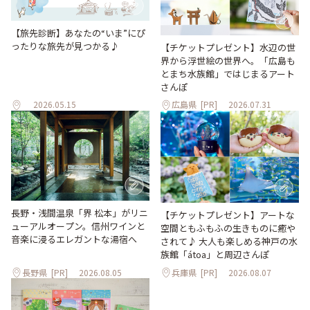
【旅先診断】あなたの“いま”にぴ
ったりな旅先が見つかる♪
【チケットプレゼント】水辺の世
界から浮世絵の世界へ。「広島も
とまち水族館」ではじまるアート
さんぽ
2026.05.15
広島県
[PR]
2026.07.31
長野・浅間温泉「界 松本」がリニ
【チケットプレゼント】アートな
ューアルオープン。信州ワインと
空間ともふもふの生きものに癒や
音楽に浸るエレガントな湯宿へ
されて♪ 大人も楽しめる神戸の水
族館「átoa」と周辺さんぽ
長野県
[PR]
2026.08.05
兵庫県
[PR]
2026.08.07