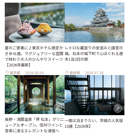
夏のご褒美に♪東京ホテル限定か
レトロな蔵造りの街並みと国宝の
き氷41選。ラグジュアリーな空間
城。松本の城下町で心ほぐれる週
で味わう大人のひんやりスイーツ
末1泊2日の旅
【2026年最新】
東京都
2026.08.04
長野県
2026.07.28
長野・浅間温泉「界 松本」がリニ
一度は泊まりたい、茨城の人気宿
ューアルオープン。信州ワインと
10選【2026年】
音楽に浸るエレガントな湯宿へ