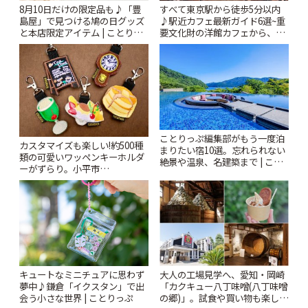
すべて東京駅から徒歩5分以内
8月10日だけの限定品も♪「豊
♪駅近カフェ最新ガイド6選~重
島屋」で見つける鳩の日グッズ
要文化財の洋館カフェから、改
と本店限定アイテム | ことりっ
札すぐのレトロ喫茶まで~ | こと
ぷ
りっぷ
ことりっぷ編集部がもう一度泊
カスタマイズも楽しい!約500種
まりたい宿10選。忘れられない
類の可愛いワッペンキーホルダ
絶景や温泉、名建築まで | こと
ーがずらり。小平市
りっぷ
「Kimamaya T&K」 | ことりっ
ぷ
キュートなミニチュアに思わず
大人の工場見学へ、愛知・岡崎
夢中♪鎌倉「イクスタン」で出
「カクキュー八丁味噌(八丁味噌
会う小さな世界 | ことりっぷ
の郷)」。試食や買い物も楽しみ