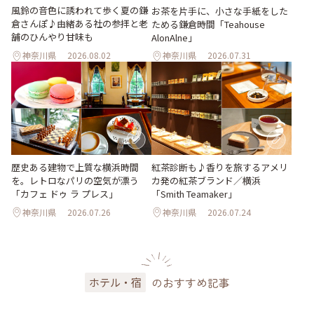
風鈴の音色に誘われて歩く夏の鎌
お茶を片手に、小さな手紙をした
倉さんぽ♪由緒ある社の参拝と老
ためる鎌倉時間「Teahouse
舗のひんやり甘味も
AlonAlne」
神奈川県
2026.08.02
神奈川県
2026.07.31
歴史ある建物で上質な横浜時間
紅茶診断も♪香りを旅するアメリ
を。レトロなパリの空気が漂う
カ発の紅茶ブランド／横浜
「カフェ ドゥ ラ プレス」
「Smith Teamaker」
神奈川県
2026.07.26
神奈川県
2026.07.24
のおすすめ記事
ホテル・宿