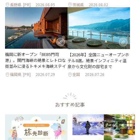
長野県
[PR]
2026.08.05
茨城県
2026.08.02
福岡に新オープン「BEB5門司
【2026年】全国ニューオープンホ
港」。関門海峡の絶景とレトロな
テル8選。絶景インフィニティ温
街並みに浸るトキメキ海峡ステイ
泉から文化財の邸宅まで
福岡県
[PR]
2026.07.29
全国
2026.07.26
おすすめ記事