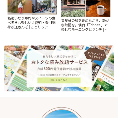
名物いなり寿司やスイーツの食
青葉通の緑を眺めながら、静か
べ歩きも楽しい♪愛知・豊川稲
な時間を。仙台「Echoes」で
荷参道さんぽ | ことりっぷ
楽しむモーニングとランチ | こ
とりっぷ