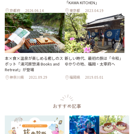
「KAWA KITCHEN」
京都府
2026.06.14
東京都
2023.04.19
本×食×温泉が楽しめる癒しのス
新しい時代、最初の旅は「令和」
ポット「湯河原惣湯 Books and
ゆかりの地、福岡・太宰府へ
Retreat」が登場
神奈川県
2021.09.29
福岡県
2019.05.01
おすすめ記事