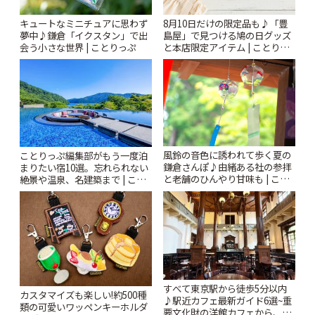
キュートなミニチュアに思わず
8月10日だけの限定品も♪「豊
夢中♪鎌倉「イクスタン」で出
島屋」で見つける鳩の日グッズ
会う小さな世界 | ことりっぷ
と本店限定アイテム | ことりっ
ぷ
風鈴の音色に誘われて歩く夏の
ことりっぷ編集部がもう一度泊
鎌倉さんぽ♪由緒ある社の参拝
まりたい宿10選。忘れられない
と老舗のひんやり甘味も | こと
絶景や温泉、名建築まで | こと
りっぷ
りっぷ
すべて東京駅から徒歩5分以内
カスタマイズも楽しい!約500種
♪駅近カフェ最新ガイド6選~重
類の可愛いワッペンキーホルダ
要文化財の洋館カフェから、改