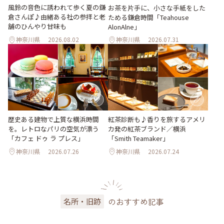
風鈴の音色に誘われて歩く夏の鎌
お茶を片手に、小さな手紙をした
倉さんぽ♪由緒ある社の参拝と老
ためる鎌倉時間「Teahouse
舗のひんやり甘味も
AlonAlne」
神奈川県
2026.08.02
神奈川県
2026.07.31
歴史ある建物で上質な横浜時間
紅茶診断も♪香りを旅するアメリ
を。レトロなパリの空気が漂う
カ発の紅茶ブランド／横浜
「カフェ ドゥ ラ プレス」
「Smith Teamaker」
神奈川県
2026.07.26
神奈川県
2026.07.24
のおすすめ記事
名所・旧跡