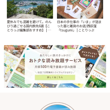
夏休みでも混雑を避けて。のん
日本の手仕事の「いま」が詰ま
びり過ごせる国内旅先6選【こ
った器と雑貨のお店/西荻窪
とりっぷ編集部おすすめ】 | こ
「tsugumi」 | ことりっぷ
とりっぷ