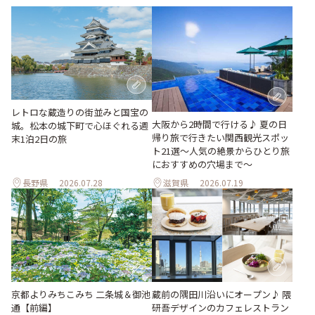
レトロな蔵造りの街並みと国宝の
大阪から2時間で行ける♪ 夏の日
城。松本の城下町で心ほぐれる週
帰り旅で行きたい関西観光スポッ
末1泊2日の旅
ト21選～人気の絶景からひとり旅
におすすめの穴場まで～
長野県
2026.07.28
滋賀県
2026.07.19
京都よりみちこみち 二条城＆御池
蔵前の隅田川沿いにオープン♪ 隈
通【前編】
研吾デザインのカフェレストラン