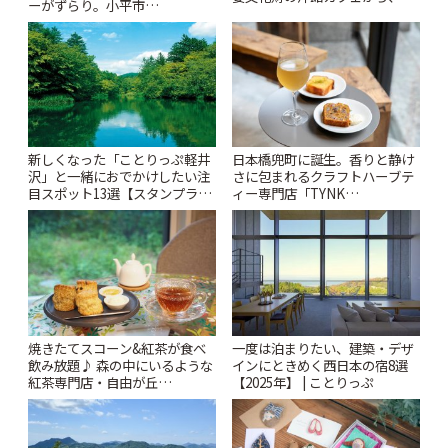
ーがずらり。小平市
札すぐのレトロ喫茶まで~ | こと
「Kimamaya T&K」 | ことりっ
りっぷ
ぷ
新しくなった「ことりっぷ軽井
日本橋兜町に誕生。香りと静け
沢」と一緒におでかけしたい注
さに包まれるクラフトハーブテ
目スポット13選【スタンプラリ
ィー専門店「TYNK
ー開催中】 | ことりっぷ
Kabutocho」 | ことりっぷ
焼きたてスコーン&紅茶が食べ
一度は泊まりたい、建築・デザ
飲み放題♪ 森の中にいるような
インにときめく西日本の宿8選
紅茶専門店・自由が丘
【2025年】 | ことりっぷ
「YOTSUBA TEA」でのんびり
時間 | ことりっぷ