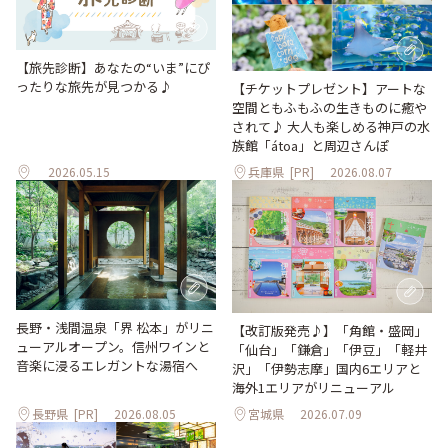
【旅先診断】あなたの“いま”にぴ
ったりな旅先が見つかる♪
【チケットプレゼント】アートな
空間ともふもふの生きものに癒や
されて♪ 大人も楽しめる神戸の水
族館「átoa」と周辺さんぽ
2026.05.15
兵庫県
[PR]
2026.08.07
長野・浅間温泉「界 松本」がリニ
【改訂版発売♪】「角館・盛岡」
ューアルオープン。信州ワインと
「仙台」「鎌倉」「伊豆」「軽井
音楽に浸るエレガントな湯宿へ
沢」「伊勢志摩」国内6エリアと
海外1エリアがリニューアル
長野県
[PR]
2026.08.05
宮城県
2026.07.09