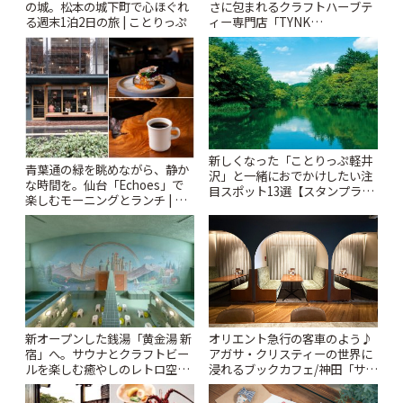
の城。松本の城下町で心ほぐれ
さに包まれるクラフトハーブテ
る週末1泊2日の旅 | ことりっぷ
ィー専門店「TYNK
Kabutocho」 | ことりっぷ
新しくなった「ことりっぷ軽井
青葉通の緑を眺めながら、静か
沢」と一緒におでかけしたい注
な時間を。仙台「Echoes」で
目スポット13選【スタンプラリ
楽しむモーニングとランチ | こ
ー開催中】 | ことりっぷ
とりっぷ
新オープンした銭湯「黄金湯 新
オリエント急行の客車のよう♪
宿」へ。サウナとクラフトビー
アガサ・クリスティーの世界に
ルを楽しむ癒やしのレトロ空間
浸れるブックカフェ/神田「サロ
| ことりっぷ
ンクリスティ」 | ことりっぷ