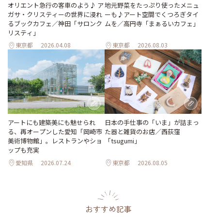
地元野菜をたっぷり使ったメニュ
オリエント急行の客車のよう♪ ア
ーも♪アート空間でくつろぎタイ
ガサ・クリスティーの世界に浸れ
ムを／高円寺「まぁるいカフェ」
るブックカフェ／神田「サロンク
リスティ」
東京都
2026.04.08
東京都
2026.08.03
日本の手仕事の「いま」が詰まっ
アートにも建築美にも魅せられ
た器と雑貨のお店／西荻窪
る、再オープンした愛知「岡崎市
「tsugumi」
美術博物館」。レストランやショ
ップも充実
愛知県
2026.07.24
東京都
2026.08.05
おすすめ記事