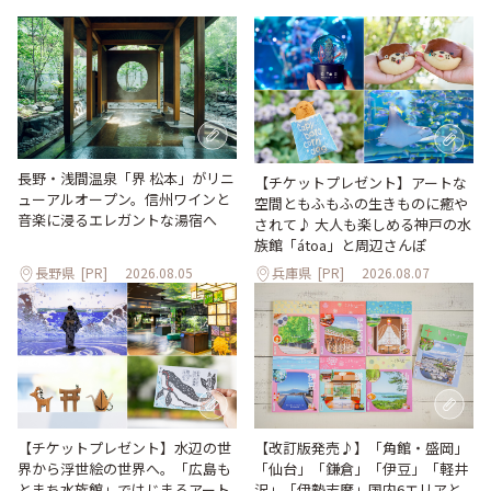
長野・浅間温泉「界 松本」がリニ
【チケットプレゼント】アートな
ューアルオープン。信州ワインと
空間ともふもふの生きものに癒や
音楽に浸るエレガントな湯宿へ
されて♪ 大人も楽しめる神戸の水
族館「átoa」と周辺さんぽ
長野県
[PR]
2026.08.05
兵庫県
[PR]
2026.08.07
【改訂版発売♪】「角館・盛岡」
【チケットプレゼント】水辺の世
「仙台」「鎌倉」「伊豆」「軽井
界から浮世絵の世界へ。「広島も
沢」「伊勢志摩」国内6エリアと
とまち水族館」ではじまるアート