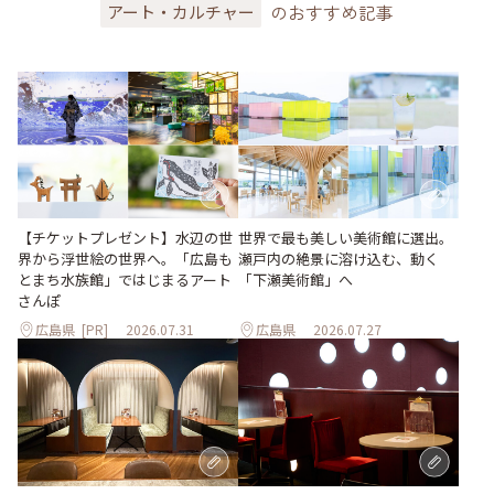
のおすすめ記事
アート・カルチャー
世界で最も美しい美術館に選出。
【チケットプレゼント】水辺の世
瀬戸内の絶景に溶け込む、動く
界から浮世絵の世界へ。「広島も
「下瀬美術館」へ
とまち水族館」ではじまるアート
さんぽ
広島県
[PR]
2026.07.31
広島県
2026.07.27