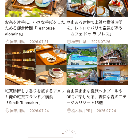
お茶を片手に、小さな手紙をした
歴史ある建物で上質な横浜時間
ためる鎌倉時間「Teahouse
を。レトロなパリの空気が漂う
AlonAlne」
「カフェ ドゥ ラ プレス」
神奈川県
2026.07.31
神奈川県
2026.07.26
紅茶診断も♪香りを旅するアメリ
自由気ままな夏旅へ♪プールや
カ発の紅茶ブランド／横浜
BBQが楽しめる、爽快な森のコテ
「Smith Teamaker」
ージ＆リゾート15選
神奈川県
2026.07.24
栃木県
[PR]
2026.07.24