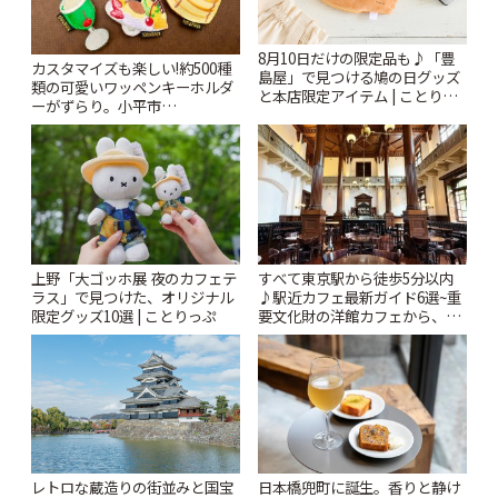
8月10日だけの限定品も♪「豊
カスタマイズも楽しい!約500種
島屋」で見つける鳩の日グッズ
類の可愛いワッペンキーホルダ
と本店限定アイテム | ことりっ
ーがずらり。小平市
ぷ
「Kimamaya T&K」 | ことりっ
ぷ
上野「大ゴッホ展 夜のカフェテ
すべて東京駅から徒歩5分以内
ラス」で見つけた、オリジナル
♪駅近カフェ最新ガイド6選~重
限定グッズ10選 | ことりっぷ
要文化財の洋館カフェから、改
札すぐのレトロ喫茶まで~ | こと
りっぷ
レトロな蔵造りの街並みと国宝
日本橋兜町に誕生。香りと静け