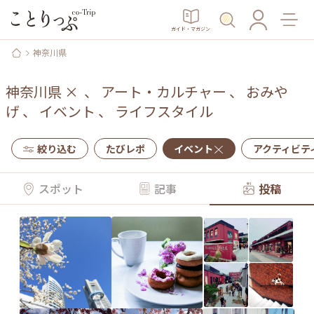
ガイド・マガジン
神奈川県
神奈川県
×
、
アート・カルチャー
、
おみや
げ
、
イベント
、
ライフスタイル
絞り込む
たびレポ
イベント
アクティビテ
スポット
記事
投稿