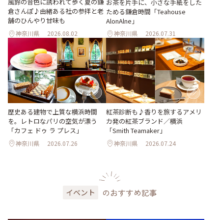
風鈴の音色に誘われて歩く夏の鎌
お茶を片手に、小さな手紙をした
倉さんぽ♪由緒ある社の参拝と老
ためる鎌倉時間「Teahouse
舗のひんやり甘味も
AlonAlne」
神奈川県
2026.08.02
神奈川県
2026.07.31
歴史ある建物で上質な横浜時間
紅茶診断も♪香りを旅するアメリ
を。レトロなパリの空気が漂う
カ発の紅茶ブランド／横浜
「カフェ ドゥ ラ プレス」
「Smith Teamaker」
神奈川県
2026.07.26
神奈川県
2026.07.24
のおすすめ記事
イベント