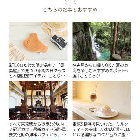
こちらの記事もおすすめ
名古屋から日帰りOK♪ 夏の東
8月10日だけの限定品も♪「豊
海を楽しむおすすめスポット6
島屋」で見つける鳩の日グッズ
選 | ことりっぷ
と本店限定アイテム | ことりっ
ぷ
すべて東京駅から徒歩5分以内
東京&横浜で見つけた、ミルク
♪駅近カフェ最新ガイド6選~重
ティーの美味しいお店6選~心ほ
要文化財の洋館カフェから、改
どける濃厚なコクと香りに癒や
札すぐのレトロ喫茶まで~ | こと
されるティータイム~ | ことりっ