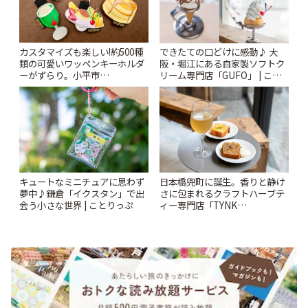
カスタマイズも楽しい!約500種
できたての口どけに感動♪ 大
類の可愛いワッペンキーホルダ
阪・堀江にある自家製ソフトク
ーがずらり。小平市
リーム専門店「GUFO」 | こと
「Kimamaya T&K」 | ことりっ
りっぷ
ぷ
キュートなミニチュアに思わず
日本橋兜町に誕生。香りと静け
夢中♪鎌倉「イクスタン」で出
さに包まれるクラフトハーブテ
会う小さな世界 | ことりっぷ
ィー専門店「TYNK
Kabutocho」 | ことりっぷ