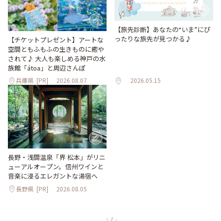
【旅先診断】あなたの“いま”にぴ
ったりな旅先が見つかる♪
【チケットプレゼント】アートな
空間ともふもふの生きものに癒や
されて♪ 大人も楽しめる神戸の水
族館「átoa」と周辺さんぽ
兵庫県
[PR]
2026.08.07
2026.05.15
長野・浅間温泉「界 松本」がリニ
ューアルオープン。信州ワインと
音楽に浸るエレガントな湯宿へ
長野県
[PR]
2026.08.05