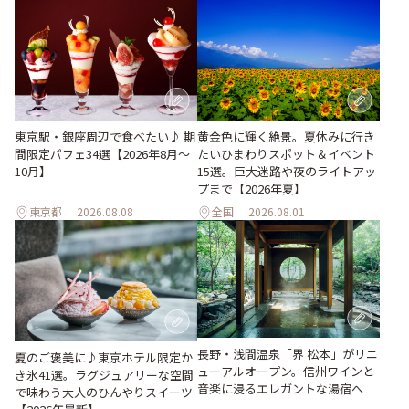
東京駅・銀座周辺で食べたい♪ 期
黄金色に輝く絶景。夏休みに行き
間限定パフェ34選【2026年8月～
たいひまわりスポット＆イベント
10月】
15選。巨大迷路や夜のライトアッ
プまで【2026年夏】
東京都
2026.08.08
全国
2026.08.01
長野・浅間温泉「界 松本」がリニ
夏のご褒美に♪東京ホテル限定か
ューアルオープン。信州ワインと
き氷41選。ラグジュアリーな空間
音楽に浸るエレガントな湯宿へ
で味わう大人のひんやりスイーツ