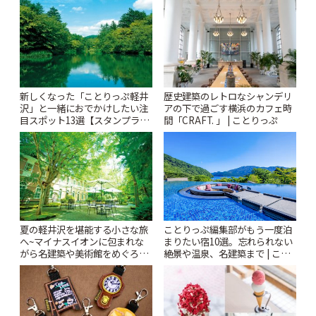
りっぷ
ぷ
新しくなった「ことりっぷ軽井
歴史建築のレトロなシャンデリ
沢」と一緒におでかけしたい注
アの下で過ごす横浜のカフェ時
目スポット13選【スタンプラリ
間「CRAFT. 」 | ことりっぷ
ー開催中】 | ことりっぷ
夏の軽井沢を堪能する小さな旅
ことりっぷ編集部がもう一度泊
へ~マイナスイオンに包まれな
まりたい宿10選。忘れられない
がら名建築や美術館をめぐろう
絶景や温泉、名建築まで | こと
~ | ことりっぷ
りっぷ